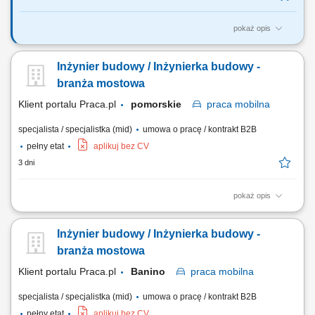
pokaż opis
Analiza dokumentacji projektowej. Współpraca z Kierownikiem Budowy.
Nadzorowanie prawidłowości robót. Pozyskiwanie podwykonawców i
Inżynier budowy / Inżynierka budowy -
dostawców. Opracowywanie i archiwizacja dokumentacji, kontrola
kosztów.
branża mostowa
Klient portalu Praca.pl
pomorskie
praca
mobilna
specjalista / specjalistka (mid)
umowa o pracę / kontrakt B2B
pełny etat
aplikuj bez CV
3 dni
pokaż opis
współpraca z kierownikiem budowy lub kierownikiem robót przy
realizacji inwestycji; przygotowywanie dokumentów sprzedażowych i
Inżynier budowy / Inżynierka budowy -
kontraktowych; prowadzenie korespondencji związanej z projektami;
opracowywanie i zgłaszanie wniosków materiałowych; archiwizacja
branża mostowa
dokumentacji technicznej,...
Klient portalu Praca.pl
Banino
praca
mobilna
specjalista / specjalistka (mid)
umowa o pracę / kontrakt B2B
pełny etat
aplikuj bez CV