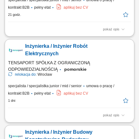
specjalista / specjalistka junior / mid / senior
umowa o pracę /
kontrakt B2B
pełny etat
aplikuj bez CV
21 godz.
pokaż opis
Zadania: Operacyjne zarządzanie zespołami pracowniczymi i
podwykonawczymi na obiekcie; Kontrola zgodności wykonania prac z
Inżynierka / Inżynier Robót
harmonogramem, projektami oraz normami bezpieczeństwa;
Weryfikacja zużycia materiałów, sporządzanie zestawień cenowych i
Elektrycznych
rozliczanie etapów zadań; Kompletowanie...
TENSAPORT SPÓŁKA Z OGRANICZONĄ
ODPOWIEDZIALNOŚCIĄ
pomorskie
relokacja do:
Wrocław
specjalista / specjalistka junior / mid / senior
umowa o pracę /
kontrakt B2B
pełny etat
aplikuj bez CV
1 dni
pokaż opis
Zadania: Bezpośrednie nadzorowanie robót elektroenergetycznych pod
kątem technicznym, jakościowym i BHP; Koordynowanie działań sił
Inżynierka / Inżynier Budowy
własnych oraz podwykonawców na terenie budowy; Przygotowywanie
obmiarów, kosztorysów, zestawień sprzętowo-materiałowych i rozliczeń;