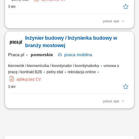
3 dni
pokaż opis
współpraca z kierownikiem budowy lub kierownikiem robót przy
realizacji inwestycji; przygotowywanie dokumentów sprzedażowych i
Inżynier budowy / Inżynierka budowy w
kontraktowych; prowadzenie korespondencji związanej z projektami;
opracowywanie i zgłaszanie wniosków materiałowych; archiwizacja
branży mostowej
dokumentacji technicznej,...
Praca.pl
pomorskie
praca
mobilna
kierownik / kierowniczka / koordynator / koordynatorka
umowa o
pracę / kontrakt B2B
pełny etat
rekrutacja online
aplikuj bez CV
3 dni
pokaż opis
Opis stanowiska Ścisłe wsparcie kadry zarządzającej na obiekcie w
bieżącym prowadzeniu i rozliczaniu realizowanej inwestycji;
Kompletowanie, weryfikacja oraz bieżące archiwizowanie dokumentacji
technicznej, materiałowej i odbiorowej; Sporządzanie wniosków
materiałowych oraz nadzór nad...