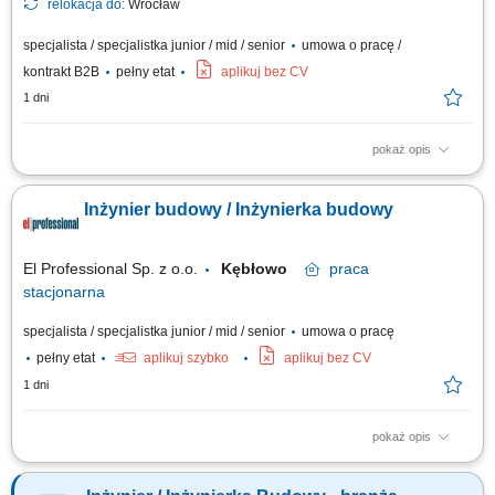
relokacja do:
Wrocław
specjalista / specjalistka junior / mid / senior
umowa o pracę /
kontrakt B2B
pełny etat
aplikuj bez CV
1 dni
pokaż opis
Zadania: Operacyjny nadzór nad robotami ziemnymi, żelbetowymi i
stalowymi pod kątem jakości, terminów i BHP; Koordynacja działań sił
Inżynier budowy / Inżynierka budowy
własnych oraz brygad podwykonawczych na obiekcie; Sporządzanie
obmiarów, zestawień materiałowych, cenowych oraz rozliczanie sprzętu i
podwykonawców;...
El Professional Sp. z o.o.
Kębłowo
praca
stacjonarna
specjalista / specjalistka junior / mid / senior
umowa o pracę
pełny etat
aplikuj szybko
aplikuj bez CV
1 dni
pokaż opis
Twój zakres obowiązków prace przy budowie Elektrowni Jądrowej
Choczewo/Kopalino; nadzorowanie realizacji robót energetycznych na