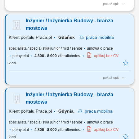
pokaż opis
Twój zakres obowiązków prace przy budowie Elektrowni Jądrowej
Choczewo/Kopalino; nadzorowanie realizacji robót energetycznych na
Inżynier / Inżynierka Budowy - branża
placu budowy; nadzór i kontrola nad postępami prac, przygotowywanie
obmiaru postępu robót; koordynowanie prac podwykonawców,
mostowa
harmonogramów, przeglądy...
Klient portalu Praca.pl
Gdańsk
praca
mobilna
specjalista / specjalistka junior / mid / senior
umowa o pracę
pełny etat
4 806 - 8 000 zł
brutto/mies.
aplikuj bez CV
2 dni
pokaż opis
Analiza dokumentacji projektowej. Współpraca z Kierownikiem Budowy.
Nadzorowanie prawidłowości robót. Pozyskiwanie podwykonawców i
Inżynier / Inżynierka Budowy - branża
dostawców. Opracowywanie i archiwizacja dokumentacji, kontrola
kosztów.
mostowa
Klient portalu Praca.pl
Gdynia
praca
mobilna
specjalista / specjalistka junior / mid / senior
umowa o pracę
pełny etat
4 806 - 8 000 zł
brutto/mies.
aplikuj bez CV
2 dni