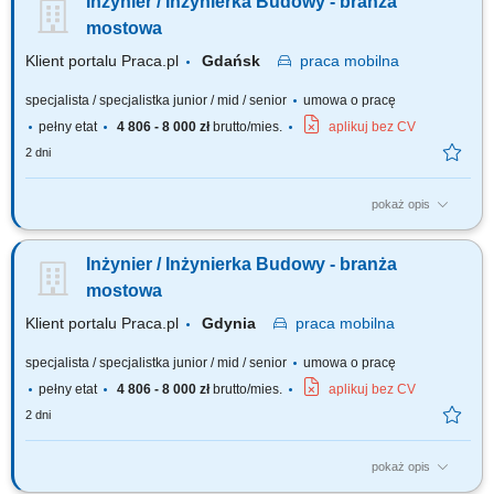
Inżynier / Inżynierka Budowy - branża
placu budowy; nadzór i kontrola nad postępami prac, przygotowywanie
obmiaru postępu robót; koordynowanie prac podwykonawców,
mostowa
harmonogramów, przeglądy...
Klient portalu Praca.pl
Gdańsk
praca
mobilna
specjalista / specjalistka junior / mid / senior
umowa o pracę
pełny etat
4 806 - 8 000 zł
brutto/mies.
aplikuj bez CV
2 dni
pokaż opis
Analiza dokumentacji projektowej. Współpraca z Kierownikiem Budowy.
Nadzorowanie prawidłowości robót. Pozyskiwanie podwykonawców i
Inżynier / Inżynierka Budowy - branża
dostawców. Opracowywanie i archiwizacja dokumentacji, kontrola
kosztów.
mostowa
Klient portalu Praca.pl
Gdynia
praca
mobilna
specjalista / specjalistka junior / mid / senior
umowa o pracę
pełny etat
4 806 - 8 000 zł
brutto/mies.
aplikuj bez CV
2 dni
pokaż opis
Analiza dokumentacji projektowej. Współpraca z Kierownikiem Budowy.