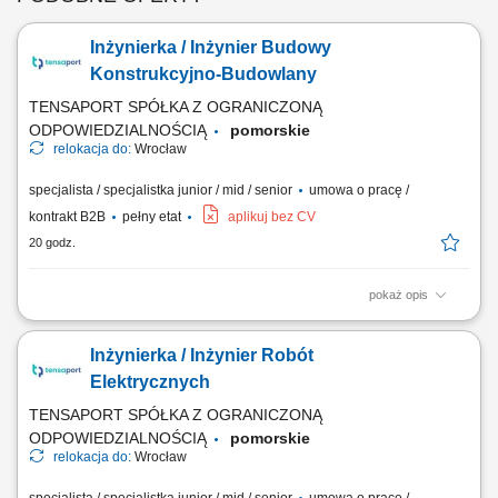
Inżynierka / Inżynier Budowy
Konstrukcyjno-Budowlany
TENSAPORT SPÓŁKA Z OGRANICZONĄ
ODPOWIEDZIALNOŚCIĄ
pomorskie
relokacja do:
Wrocław
specjalista / specjalistka junior / mid / senior
umowa o pracę /
kontrakt B2B
pełny etat
aplikuj bez CV
20 godz.
pokaż opis
Zadania: Bezpośrednie kierowanie zespołami pracowniczymi przy
konstrukcja żelbetowych, stalowych i pracach ziemnych; Kontrola
Inżynierka / Inżynier Robót
zgodności realizowanych prac z harmonogramem, projektami oraz
procedurami bezpieczeństwa; Weryfikacja zużycia materiałów,
Elektrycznych
sporządzanie zestawień kosztowych oraz...
TENSAPORT SPÓŁKA Z OGRANICZONĄ
ODPOWIEDZIALNOŚCIĄ
pomorskie
relokacja do:
Wrocław