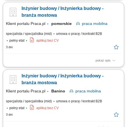
Nadzorowanie prawidłowości robót. Pozyskiwanie podwykonawców i
Inżynier budowy / Inżynierka budowy -
dostawców. Opracowywanie i archiwizacja dokumentacji, kontrola
kosztów.
branża mostowa
Klient portalu Praca.pl
pomorskie
praca
mobilna
specjalista / specjalistka (mid)
umowa o pracę / kontrakt B2B
pełny etat
aplikuj bez CV
3 dni
pokaż opis
współpraca z kierownikiem budowy lub kierownikiem robót przy realizacji
inwestycji; przygotowywanie dokumentów sprzedażowych i
Inżynier budowy / Inżynierka budowy -
kontraktowych; prowadzenie korespondencji związanej z projektami;
opracowywanie i zgłaszanie wniosków materiałowych; archiwizacja
branża mostowa
dokumentacji technicznej,...
Klient portalu Praca.pl
Banino
praca
mobilna
specjalista / specjalistka (mid)
umowa o pracę / kontrakt B2B
pełny etat
aplikuj bez CV
3 dni