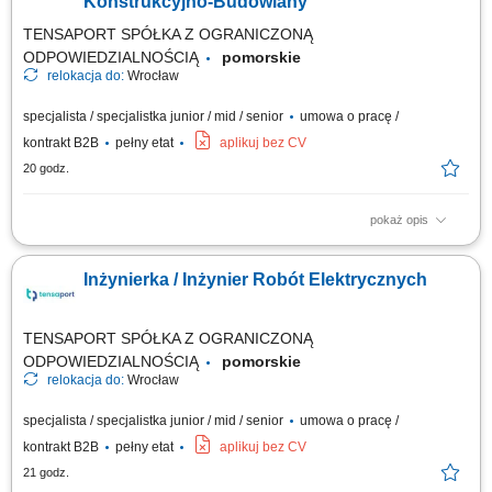
Konstrukcyjno-Budowlany
TENSAPORT SPÓŁKA Z OGRANICZONĄ
ODPOWIEDZIALNOŚCIĄ
pomorskie
relokacja do:
Wrocław
specjalista / specjalistka junior / mid / senior
umowa o pracę /
kontrakt B2B
pełny etat
aplikuj bez CV
20 godz.
pokaż opis
Zadania: Bezpośrednie kierowanie zespołami pracowniczymi przy
konstrukcja żelbetowych, stalowych i pracach ziemnych; Kontrola
Inżynierka / Inżynier Robót Elektrycznych
zgodności realizowanych prac z harmonogramem, projektami oraz
procedurami bezpieczeństwa; Weryfikacja zużycia materiałów,
sporządzanie zestawień kosztowych oraz...
TENSAPORT SPÓŁKA Z OGRANICZONĄ
ODPOWIEDZIALNOŚCIĄ
pomorskie
relokacja do:
Wrocław
specjalista / specjalistka junior / mid / senior
umowa o pracę /
kontrakt B2B
pełny etat
aplikuj bez CV
21 godz.