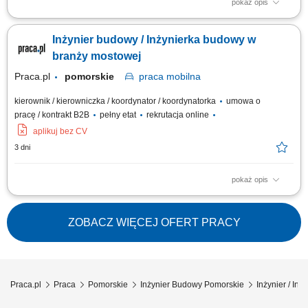
pokaż opis
współpraca z kierownikiem budowy lub kierownikiem robót przy realizacji
inwestycji; przygotowywanie dokumentów sprzedażowych i
Inżynier budowy / Inżynierka budowy w
kontraktowych; prowadzenie korespondencji związanej z projektami;
opracowywanie i zgłaszanie wniosków materiałowych; archiwizacja
branży mostowej
dokumentacji technicznej,...
Praca.pl
pomorskie
praca
mobilna
kierownik / kierowniczka / koordynator / koordynatorka
umowa o
pracę / kontrakt B2B
pełny etat
rekrutacja online
aplikuj bez CV
3 dni
pokaż opis
Opis stanowiska Ścisłe wsparcie kadry zarządzającej na obiekcie w
bieżącym prowadzeniu i rozliczaniu realizowanej inwestycji;
Kompletowanie, weryfikacja oraz bieżące archiwizowanie dokumentacji
ZOBACZ WIĘCEJ OFERT PRACY
technicznej, materiałowej i odbiorowej; Sporządzanie wniosków
materiałowych oraz nadzór nad...
Praca.pl
Praca
Pomorskie
Inżynier Budowy Pomorskie
Inżynier / Inż