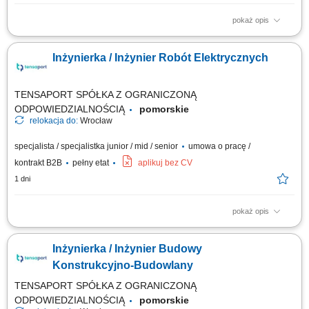
pokaż opis
Zadania: Operacyjne zarządzanie zespołami pracowniczymi i
podwykonawczymi na obiekcie; Kontrola zgodności wykonania prac z
Inżynierka / Inżynier Robót Elektrycznych
harmonogramem, projektami oraz normami bezpieczeństwa; Weryfikacja
zużycia materiałów, sporządzanie zestawień cenowych i rozliczanie
etapów zadań; Kompletowanie...
TENSAPORT SPÓŁKA Z OGRANICZONĄ
ODPOWIEDZIALNOŚCIĄ
pomorskie
relokacja do:
Wrocław
specjalista / specjalistka junior / mid / senior
umowa o pracę /
kontrakt B2B
pełny etat
aplikuj bez CV
1 dni
pokaż opis
Zadania: Bezpośrednie nadzorowanie robót elektroenergetycznych pod
kątem technicznym, jakościowym i BHP; Koordynowanie działań sił
Inżynierka / Inżynier Budowy
własnych oraz podwykonawców na terenie budowy; Przygotowywanie
obmiarów, kosztorysów, zestawień sprzętowo-materiałowych i rozliczeń;
Konstrukcyjno-Budowlany
Tworzenie...
TENSAPORT SPÓŁKA Z OGRANICZONĄ
ODPOWIEDZIALNOŚCIĄ
pomorskie