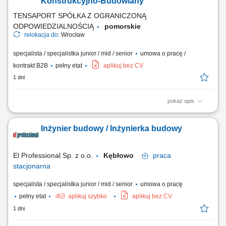
Konstrukcyjno-Budowlany
Tworzenie...
TENSAPORT SPÓŁKA Z OGRANICZONĄ
ODPOWIEDZIALNOŚCIĄ
pomorskie
relokacja do:
Wrocław
specjalista / specjalistka junior / mid / senior
umowa o pracę /
kontrakt B2B
pełny etat
aplikuj bez CV
1 dni
pokaż opis
Zadania: Operacyjny nadzór nad robotami ziemnymi, żelbetowymi i
stalowymi pod kątem jakości, terminów i BHP; Koordynacja działań sił
Inżynier budowy / Inżynierka budowy
własnych oraz brygad podwykonawczych na obiekcie; Sporządzanie
obmiarów, zestawień materiałowych, cenowych oraz rozliczanie sprzętu
i podwykonawców;...
El Professional Sp. z o.o.
Kębłowo
praca
stacjonarna
specjalista / specjalistka junior / mid / senior
umowa o pracę
pełny etat
aplikuj szybko
aplikuj bez CV
1 dni