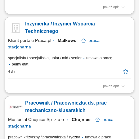
pokaż opis
Zakres obowiązków: Wykonywanie pomiarów diagnostycznych na
statkach (wibracje, termografia, pomiary specjalistyczne) Diagnostyka
Inżynierka / Inżynier Wsparcia
maszyn wirujących oraz urządzeń okrętowych; Analiza wyników
pomiarów i sporządzanie raportów technicznych; Współpraca z
Technicznego
analitykami oraz klientami przy...
Klient portalu Praca.pl
Małkowo
praca
stacjonarna
specjalista / specjalistka junior / mid / senior
umowa o pracę
pełny etat
4 dni
pokaż opis
Analizowanie problemów technicznych i dobieranie technologii napraw
układów hydraulicznych; Projektowanie rozwiązań technicznych, w tym
Pracownik / Pracowniczka ds. prac
modernizacji i retrofitów istniejących układów; Opracowywanie procedur
rozruchowych oraz odbiorowych dla remontowanych urządzeń;
mechaniczno-ślusarskich
Zapewnianie wsparcia...
Mostostal Chojnice Sp. z o.o.
Chojnice
praca
stacjonarna
pracownik fizyczny / pracowniczka fizyczna
umowa o pracę