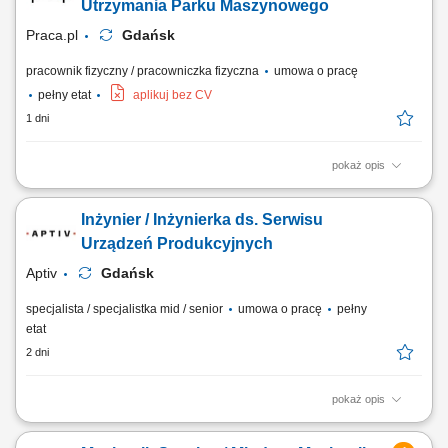
bieżące i konserwację maszyn montażowych i testujących. Szybką
Utrzymania Parku Maszynowego
reakcję na problemy związane z...
Praca.pl
Gdańsk
pracownik fizyczny / pracowniczka fizyczna
umowa o pracę
pełny etat
aplikuj bez CV
1 dni
pokaż opis
Opis stanowiska Zapewnianie pełnej ciągłości operacyjnej oraz
niezawodnego funkcjonowania urządzeń wchodzących w skład linii
Inżynier / Inżynierka ds. Serwisu
produkcyjnych. Przeprowadzanie okresowych konserwacji, przeglądów
technicznych oraz bieżących napraw aparatury montażowej, pakującej i
Urządzeń Produkcyjnych
testującej....
Aptiv
Gdańsk
specjalista / specjalistka mid / senior
umowa o pracę
pełny
etat
2 dni
pokaż opis
Zadania Bieżący nadzór nad kondycją technologiczną maszyn i ich
zgodnością z normami BHP. Natychmiastowe reagowanie na incydenty