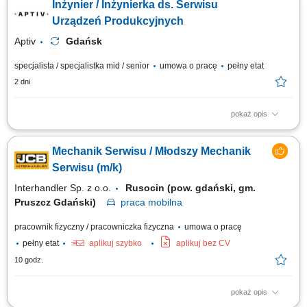
Inżynier / Inżynierka ds. Serwisu
produkcyjnych. Przeprowadzanie okresowych konserwacji, przeglądów
technicznych oraz bieżących napraw aparatury montażowej, pakującej i
Urządzeń Produkcyjnych
testującej....
Aptiv
Gdańsk
specjalista / specjalistka mid / senior
umowa o pracę
pełny etat
2 dni
pokaż opis
Zadania Bieżący nadzór nad kondycją technologiczną maszyn i ich
zgodnością z normami BHP. Natychmiastowe reagowanie na incydenty
Mechanik Serwisu / Młodszy Mechanik
techniczne w celu utrzymania ciągłości procesów. Prowadzenie
konserwacji zapobiegawczej i prewencyjnej aparatury produkcyjnej.
Serwisu (m/k)
Aktywne zgłaszanie pomysłów...
Interhandler Sp. z o.o.
Rusocin (pow. gdański, gm.
Pruszcz Gdański)
praca
mobilna
pracownik fizyczny / pracowniczka fizyczna
umowa o pracę
pełny etat
aplikuj szybko
aplikuj bez CV
10 godz.
pokaż opis