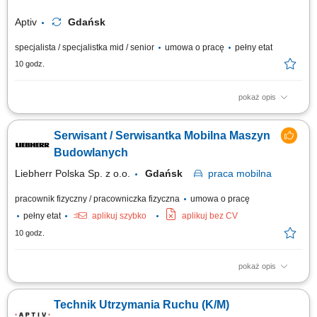
Aptiv
Gdańsk
specjalista / specjalistka mid / senior
umowa o pracę
pełny etat
10 godz.
pokaż opis
Zadania Analizowanie awarii i wdrażanie rozwiązań zapobiegających ich
powtórnemu wystąpieniu. Kalibracja i ustawianie maszyn w sposób
Serwisant / Serwisantka Mobilna Maszyn
gwarantujący płynne uruchomienie procesów. Nadzór nad poprawnością
działania robotów oraz systemów transportu wewnętrznego.
Budowlanych
Rejestrowanie wykonanych...
Liebherr Polska Sp. z o.o.
Gdańsk
praca
mobilna
pracownik fizyczny / pracowniczka fizyczna
umowa o pracę
pełny etat
aplikuj szybko
aplikuj bez CV
10 godz.
pokaż opis
Serwisant / Serwisantka Mobilna Maszyn Budowlanych Miejsce pracy:
Rusiec k.Nadarzyna Aplikacje proszę przesyłać na adres :
Technik Utrzymania Ruchu (K/M)
rekrutacja@liebherr.com lub Liebherr-Polska Sp. z o.o. ul.Hansa