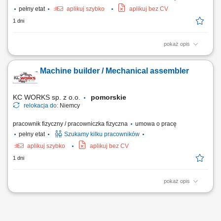
pełny etat
aplikuj szybko
aplikuj bez CV
1 dni
pokaż opis
Zakres obowiązków: wykonywanie napraw uszkodzonych elementów
maszyn, urządzeń i sprzętu, przygotowywanie maszyn i urządzeń do
Machine builder / Mechanical assembler
produkcji pod względem technicznym, bieżąca kontrola stanu
technicznego w celu zapewnienia ciągłości pracy, uruchamianie
maszyn i urządzeń produkcyjnych oraz...
KC WORKS sp. z o.o.
pomorskie
relokacja do:
Niemcy
pracownik fizyczny / pracowniczka fizyczna
umowa o pracę
pełny etat
Szukamy kilku pracowników
aplikuj szybko
aplikuj bez CV
1 dni
pokaż opis
The work will be carried out at our production and assembly location in
Lindern, Germany. Responsibilities: Assembly of machines and
mechanical components; Installation of machine parts according to
technical drawings; Mechanical fitting and assembly work; Assembly of