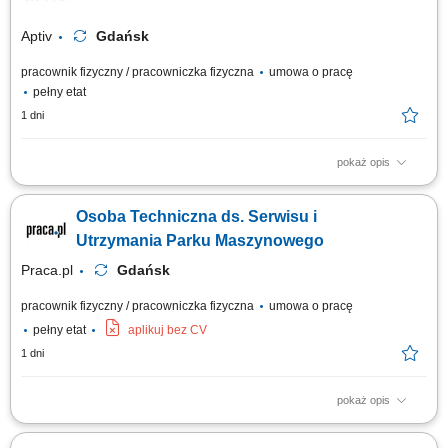
Liebherra 8, 41-710 Ruda Śląska tel. 32 342 69 72 Dziękujemy za
wszystkie nadesłane aplikacje....
Aptiv
Gdańsk
pracownik fizyczny / pracowniczka fizyczna
umowa o pracę
pełny etat
1 dni
pokaż opis
Twoja rola: Będziesz odpowiadać za zapewnienie ciągłości i
niezawodności produkcji i należytego stanu maszyn i urządzeń
Osoba Techniczna ds. Serwisu i
produkcyjnych. Twoje obowiązki będą obejmować m.in.: Naprawy
bieżące i konserwację maszyn montażowych i testujących. Szybką
Utrzymania Parku Maszynowego
reakcję na problemy związane z...
Praca.pl
Gdańsk
pracownik fizyczny / pracowniczka fizyczna
umowa o pracę
pełny etat
aplikuj bez CV
1 dni
pokaż opis
Opis stanowiska Zapewnianie pełnej ciągłości operacyjnej oraz
niezawodnego funkcjonowania urządzeń wchodzących w skład linii