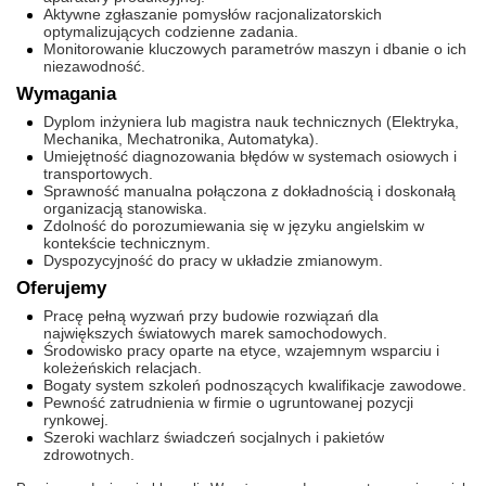
Aktywne zgłaszanie pomysłów racjonalizatorskich
optymalizujących codzienne zadania.
Monitorowanie kluczowych parametrów maszyn i dbanie o ich
niezawodność.
Wymagania
Dyplom inżyniera lub magistra nauk technicznych (Elektryka,
Mechanika, Mechatronika, Automatyka).
Umiejętność diagnozowania błędów w systemach osiowych i
transportowych.
Sprawność manualna połączona z dokładnością i doskonałą
organizacją stanowiska.
Zdolność do porozumiewania się w języku angielskim w
kontekście technicznym.
Dyspozycyjność do pracy w układzie zmianowym.
Oferujemy
Pracę pełną wyzwań przy budowie rozwiązań dla
największych światowych marek samochodowych.
Środowisko pracy oparte na etyce, wzajemnym wsparciu i
koleżeńskich relacjach.
Bogaty system szkoleń podnoszących kwalifikacje zawodowe.
Pewność zatrudnienia w firmie o ugruntowanej pozycji
rynkowej.
Szeroki wachlarz świadczeń socjalnych i pakietów
zdrowotnych.