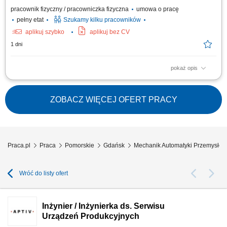
pracownik fizyczny / pracowniczka fizyczna
umowa o pracę
pełny etat
Szukamy kilku pracowników
aplikuj szybko
aplikuj bez CV
1 dni
pokaż opis
The work will be carried out at our production and assembly location in
Lindern, Germany. Responsibilities: Assembly of machines and
mechanical components; Installation of machine parts according to
ZOBACZ WIĘCEJ OFERT PRACY
technical drawings; Mechanical fitting and assembly work; Assembly of
steel structures, piping, fans,...
Praca.pl
Praca
Pomorskie
Gdańsk
Mechanik Automatyki Przemysłow
Wróć do listy ofert
Inżynier / Inżynierka ds. Serwisu
Urządzeń Produkcyjnych