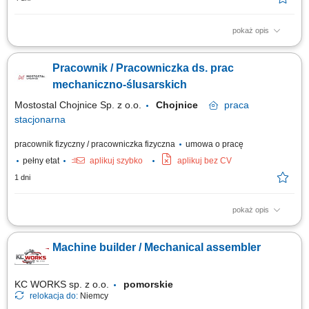
pokaż opis
Analizowanie problemów technicznych i dobieranie technologii napraw
układów hydraulicznych; Projektowanie rozwiązań technicznych, w tym
Pracownik / Pracowniczka ds. prac
modernizacji i retrofitów istniejących układów; Opracowywanie procedur
rozruchowych oraz odbiorowych dla remontowanych urządzeń;
mechaniczno-ślusarskich
Zapewnianie wsparcia...
Mostostal Chojnice Sp. z o.o.
Chojnice
praca
stacjonarna
pracownik fizyczny / pracowniczka fizyczna
umowa o pracę
pełny etat
aplikuj szybko
aplikuj bez CV
1 dni
pokaż opis
Zakres obowiązków: wykonywanie napraw uszkodzonych elementów
maszyn, urządzeń i sprzętu, przygotowywanie maszyn i urządzeń do
Machine builder / Mechanical assembler
produkcji pod względem technicznym, bieżąca kontrola stanu
technicznego w celu zapewnienia ciągłości pracy, uruchamianie maszyn i
urządzeń produkcyjnych oraz...
KC WORKS sp. z o.o.
pomorskie
relokacja do:
Niemcy