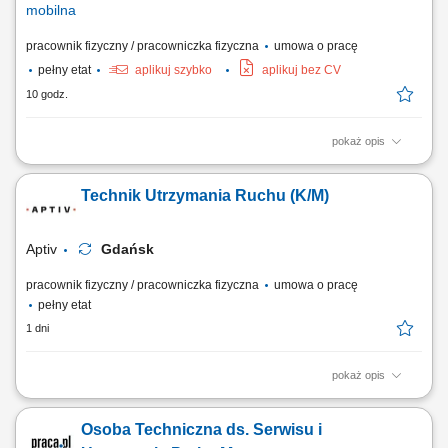
mobilna
pracownik fizyczny / pracowniczka fizyczna
umowa o pracę
pełny etat
aplikuj szybko
aplikuj bez CV
10 godz.
pokaż opis
Serwisant / Serwisantka Mobilna Maszyn Budowlanych Miejsce pracy:
Rusiec k.Nadarzyna Aplikacje proszę przesyłać na adres :
Technik Utrzymania Ruchu (K/M)
rekrutacja@liebherr.com lub Liebherr-Polska Sp. z o.o. ul.Hansa
Liebherra 8, 41-710 Ruda Śląska tel. 32 342 69 72 Dziękujemy za
wszystkie nadesłane aplikacje....
Aptiv
Gdańsk
pracownik fizyczny / pracowniczka fizyczna
umowa o pracę
pełny etat
1 dni
pokaż opis
Twoja rola: Będziesz odpowiadać za zapewnienie ciągłości i
niezawodności produkcji i należytego stanu maszyn i urządzeń
Osoba Techniczna ds. Serwisu i
produkcyjnych. Twoje obowiązki będą obejmować m.in.: Naprawy