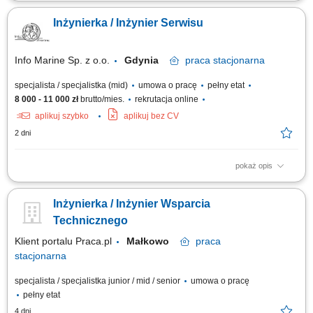
Opis stanowiska: wykonywanie napraw gwarancyjnych i
pogwarancyjnych maszyn budowlanych w serwisie oddziałowym oraz u
Inżynierka / Inżynier Serwisu
klientów Pracodawcy
Info Marine Sp. z o.o.
Gdynia
praca
stacjonarna
specjalista / specjalistka (mid)
umowa o pracę
pełny etat
8 000 - 11 000 zł
brutto/mies.
rekrutacja online
aplikuj szybko
aplikuj bez CV
2 dni
pokaż opis
Zakres obowiązków: Wykonywanie pomiarów diagnostycznych na
statkach (wibracje, termografia, pomiary specjalistyczne) Diagnostyka
Inżynierka / Inżynier Wsparcia
maszyn wirujących oraz urządzeń okrętowych; Analiza wyników
pomiarów i sporządzanie raportów technicznych; Współpraca z
Technicznego
analitykami oraz klientami przy...
Klient portalu Praca.pl
Małkowo
praca
stacjonarna
specjalista / specjalistka junior / mid / senior
umowa o pracę
pełny etat
4 dni