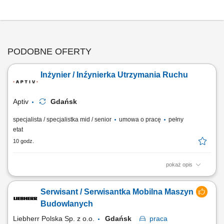
PODOBNE OFERTY
Inżynier / Inźynierka Utrzymania Ruchu
Aptiv
Gdańsk
specjalista / specjalistka mid / senior
umowa o pracę
pełny
etat
10 godz.
pokaż opis
Zadania Analizowanie awarii i wdrażanie rozwiązań zapobiegających
ich powtórnemu wystąpieniu. Kalibracja i ustawianie maszyn w sposób
Serwisant / Serwisantka Mobilna Maszyn
gwarantujący płynne uruchomienie procesów. Nadzór nad
poprawnością działania robotów oraz systemów transportu
Budowlanych
wewnętrznego. Rejestrowanie wykonanych...
Liebherr Polska Sp. z o.o.
Gdańsk
praca