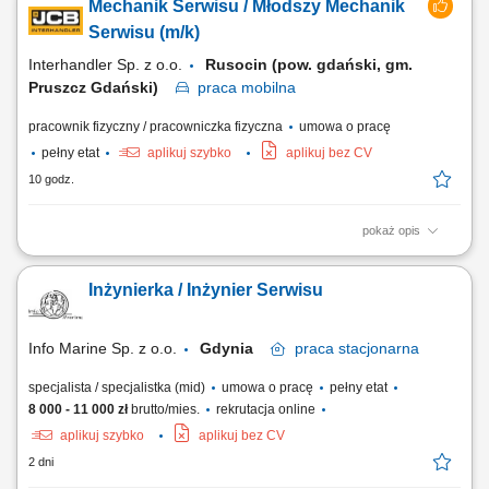
Mechanik Serwisu / Młodszy Mechanik
techniczne w celu utrzymania ciągłości procesów. Prowadzenie
konserwacji zapobiegawczej i prewencyjnej aparatury produkcyjnej.
Serwisu (m/k)
Aktywne zgłaszanie pomysłów...
Interhandler Sp. z o.o.
Rusocin (pow. gdański, gm.
Pruszcz Gdański)
praca
mobilna
pracownik fizyczny / pracowniczka fizyczna
umowa o pracę
pełny etat
aplikuj szybko
aplikuj bez CV
10 godz.
pokaż opis
Opis stanowiska: wykonywanie napraw gwarancyjnych i
pogwarancyjnych maszyn budowlanych w serwisie oddziałowym oraz u
Inżynierka / Inżynier Serwisu
klientów Pracodawcy
Info Marine Sp. z o.o.
Gdynia
praca
stacjonarna
specjalista / specjalistka (mid)
umowa o pracę
pełny etat
8 000 - 11 000 zł
brutto/mies.
rekrutacja online
aplikuj szybko
aplikuj bez CV
2 dni