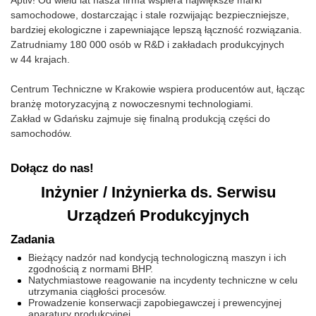
Aptiv! Od wielu lat nasza firma wspiera największe marki
samochodowe, dostarczając i stale rozwijając bezpieczniejsze,
bardziej ekologiczne i zapewniające lepszą łączność rozwiązania.
Zatrudniamy 180 000 osób w R&D i zakładach produkcyjnych
w 44 krajach.
Centrum Techniczne w Krakowie wspiera producentów aut, łącząc
branżę motoryzacyjną z nowoczesnymi technologiami.
Zakład w Gdańsku zajmuje się finalną produkcją części do
samochodów.
Dołącz do nas!
Inżynier / Inżynierka ds. Serwisu
Urządzeń Produkcyjnych
Zadania
Bieżący nadzór nad kondycją technologiczną maszyn i ich
zgodnością z normami BHP.
Natychmiastowe reagowanie na incydenty techniczne w celu
utrzymania ciągłości procesów.
Prowadzenie konserwacji zapobiegawczej i prewencyjnej
aparatury produkcyjnej.