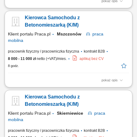
pokaż opis
Prowadzenie betonomieszarki i realizacja transportu zgodnie z
harmonogramem. Bezpieczny przewóz mieszanki betonowej do
Kierowca Samochodu z
klientów i na place budowy. Kontrola stanu technicznego pojazdu oraz
dbałość o jego sprawność i estetykę. Przestrzeganie przepisów ruchu
Betonomieszarką (K/M)
drogowego oraz zasad...
Klient portalu Praca.pl
Mszczonów
praca
mobilna
pracownik fizyczny / pracowniczka fizyczna
kontrakt B2B
8 000 - 11 000 zł
netto (+VAT)/mies.
aplikuj bez CV
8 godz.
pokaż opis
Prowadzenie betonomieszarki i realizacja transportu zgodnie z
harmonogramem. Bezpieczny przewóz mieszanki betonowej do
Kierowca Samochodu z
klientów i na place budowy. Kontrola stanu technicznego pojazdu oraz
dbałość o jego sprawność i estetykę. Przestrzeganie przepisów ruchu
Betonomieszarką (K/M)
drogowego oraz zasad...
Klient portalu Praca.pl
Skierniewice
praca
mobilna
pracownik fizyczny / pracowniczka fizyczna
kontrakt B2B