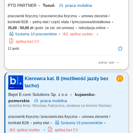
PTD PARTNER
Toruń
praca
mobilna
pracownik fizyczny / pracowniczka fizyczna
umowa zlecenie /
kontrakt B2B
pełny etat / część etatu / tymczasowa/dodatkowa
35,00 - 50,00 zł
/ godz. (w zal. od umowy)
rekrutacja online
Szukamy 10 pracowników
aplikuj szybko
aplikuj bez CV
12 godz.
pokaż opis
Zakres obowiązków Odbieranie i dostarczanie posiłków/zakupów;
Zabezpieczanie przesyłek przed ewentualnymi uszkodzeniami;
Kierowca kat. B (możliwość jazdy bez
Utrzymywanie dobrych relacji z klientami;
tacho)
Bejot E-com Solutions Sp. z o.o.
kujawsko-
pomorskie
praca
mobilna
siedziba firmy: Wrocław, Fabryczna, dostawa na terenie Niemiec
pracownik fizyczny / pracowniczka fizyczna
umowa zlecenie /
kontrakt B2B
pełny etat
Szukamy 16 pracowników
aplikuj szybko
aplikuj bez CV