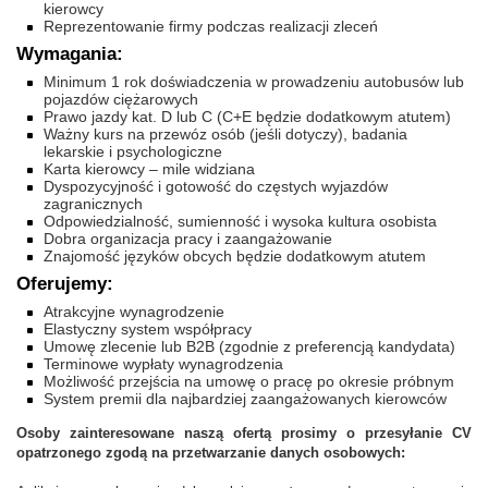
kierowcy
Reprezentowanie firmy podczas realizacji zleceń
Wymagania:
Minimum 1 rok doświadczenia w prowadzeniu autobusów lub
pojazdów ciężarowych
Prawo jazdy kat. D lub C (C+E będzie dodatkowym atutem)
Ważny kurs na przewóz osób (jeśli dotyczy), badania
lekarskie i psychologiczne
Karta kierowcy – mile widziana
Dyspozycyjność i gotowość do częstych wyjazdów
zagranicznych
Odpowiedzialność, sumienność i wysoka kultura osobista
Dobra organizacja pracy i zaangażowanie
Znajomość języków obcych będzie dodatkowym atutem
Oferujemy:
Atrakcyjne wynagrodzenie
Elastyczny system współpracy
Umowę zlecenie lub B2B (zgodnie z preferencją kandydata)
Terminowe wypłaty wynagrodzenia
Możliwość przejścia na umowę o pracę po okresie próbnym
System premii dla najbardziej zaangażowanych kierowców
Osoby zainteresowane naszą ofertą prosimy o przesyłanie CV
opatrzonego zgodą na przetwarzanie danych osobowych: