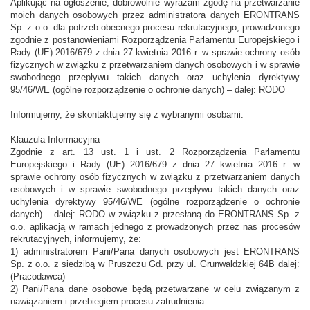
Aplikując na ogłoszenie, dobrowolnie wyrażam zgodę na przetwarzanie
moich danych osobowych przez administratora danych ERONTRANS
Sp. z o.o. dla potrzeb obecnego procesu rekrutacyjnego, prowadzonego
zgodnie z postanowieniami Rozporządzenia Parlamentu Europejskiego i
Rady (UE) 2016/679 z dnia 27 kwietnia 2016 r. w sprawie ochrony osób
fizycznych w związku z przetwarzaniem danych osobowych i w sprawie
swobodnego przepływu takich danych oraz uchylenia dyrektywy
95/46/WE (ogólne rozporządzenie o ochronie danych) – dalej: RODO
Informujemy, że skontaktujemy się z wybranymi osobami.
Klauzula Informacyjna
Zgodnie z art. 13 ust. 1 i ust. 2 Rozporządzenia Parlamentu
Europejskiego i Rady (UE) 2016/679 z dnia 27 kwietnia 2016 r. w
sprawie ochrony osób fizycznych w związku z przetwarzaniem danych
osobowych i w sprawie swobodnego przepływu takich danych oraz
uchylenia dyrektywy 95/46/WE (ogólne rozporządzenie o ochronie
danych) – dalej: RODO w związku z przesłaną do ERONTRANS Sp. z
o.o. aplikacją w ramach jednego z prowadzonych przez nas procesów
rekrutacyjnych, informujemy, że:
1) administratorem Pani/Pana danych osobowych jest ERONTRANS
Sp. z o.o. z siedzibą w Pruszczu Gd. przy ul. Grunwaldzkiej 64B dalej:
(Pracodawca)
2) Pani/Pana dane osobowe będą przetwarzane w celu związanym z
nawiązaniem i przebiegiem procesu zatrudnienia