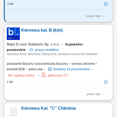
1 dni
pokaż opis
Twój zakres obowiązków RYNEK – Niemcy - jazda BEZ tachografu
realizacja dostaw mebli do klientów indywidualnych na terenie
Kierowca kat. B (k/m)
Niemiec, załadunek i rozładunek mebli, praca zgodnie z
harmonogramem oraz instrukcjami przekazywanymi przez firmę,
korzystanie z firmowej aplikacji do obsługi zleceń,...
Bejot E-com Solutions Sp. z o.o.
kujawsko-
pomorskie
praca
mobilna
siedziba firmy: Wrocław, Fabryczna, dostawa na terenie Niemiec
pracownik fizyczny / pracowniczka fizyczna
umowa zlecenie /
kontrakt B2B
pełny etat
Szukamy 16 pracowników
aplikuj szybko
aplikuj bez CV
1 dni
pokaż opis
Opis stanowiska Twój dzień pracy to realizacja harmonogramu dostaw
mebli do klientów na terenie całych Niemiec. Prowadzisz auto
Kierowca Kat. "C" Chłodnia
dostawcze kat. B w obsadzie jednoosobowej, pracując w trybie bez
rejestracji czasu pracy przez tachograf. Odpowiadasz za fizyczny