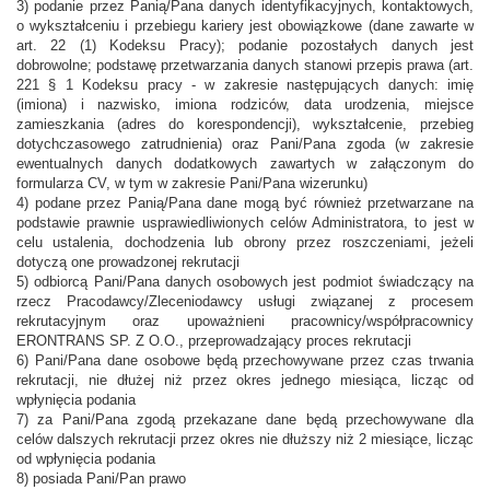
3) podanie przez Panią/Pana danych identyfikacyjnych, kontaktowych,
o wykształceniu i przebiegu kariery jest obowiązkowe (dane zawarte w
art. 22 (1) Kodeksu Pracy); podanie pozostałych danych jest
dobrowolne; podstawę przetwarzania danych stanowi przepis prawa (art.
221 § 1 Kodeksu pracy - w zakresie następujących danych: imię
(imiona) i nazwisko, imiona rodziców, data urodzenia, miejsce
zamieszkania (adres do korespondencji), wykształcenie, przebieg
dotychczasowego zatrudnienia) oraz Pani/Pana zgoda (w zakresie
ewentualnych danych dodatkowych zawartych w załączonym do
formularza CV, w tym w zakresie Pani/Pana wizerunku)
4) podane przez Panią/Pana dane mogą być również przetwarzane na
podstawie prawnie usprawiedliwionych celów Administratora, to jest w
celu ustalenia, dochodzenia lub obrony przez roszczeniami, jeżeli
dotyczą one prowadzonej rekrutacji
5) odbiorcą Pani/Pana danych osobowych jest podmiot świadczący na
rzecz Pracodawcy/Zleceniodawcy usługi związanej z procesem
rekrutacyjnym oraz upoważnieni pracownicy/współpracownicy
ERONTRANS SP. Z O.O., przeprowadzający proces rekrutacji
6) Pani/Pana dane osobowe będą przechowywane przez czas trwania
rekrutacji, nie dłużej niż przez okres jednego miesiąca, licząc od
wpłynięcia podania
7) za Pani/Pana zgodą przekazane dane będą przechowywane dla
celów dalszych rekrutacji przez okres nie dłuższy niż 2 miesiące, licząc
od wpłynięcia podania
8) posiada Pani/Pan prawo