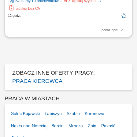
Szukamy 10 pracowników
aplikuj szybko
aplikuj bez CV
12 godz.
pokaż opis
Zakres obowiązków Odbieranie i dostarczanie posiłków/zakupów;
Zabezpieczanie przesyłek przed ewentualnymi uszkodzeniami;
Utrzymywanie dobrych relacji z klientami;
ZOBACZ INNE OFERTY PRACY:
PRACA KIEROWCA
PRACA W MIASTACH
Solec Kujawski
Łabiszyn
Szubin
Koronowo
Nakło nad Notecią
Barcin
Mrocza
Żnin
Pakość