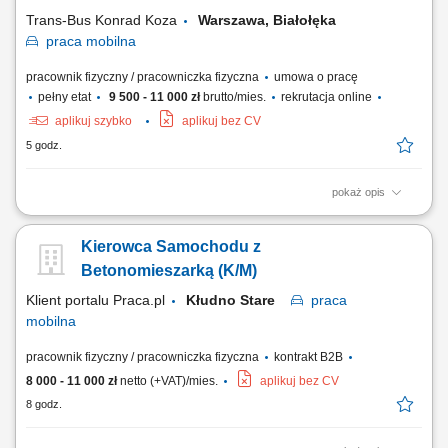
wydanie towaru klientowi oraz dbanie...
Trans-Bus Konrad Koza
Warszawa, Białołęka
praca
mobilna
pracownik fizyczny / pracowniczka fizyczna
umowa o pracę
pełny etat
9 500 - 11 000 zł
brutto/mies.
rekrutacja online
aplikuj szybko
aplikuj bez CV
5 godz.
pokaż opis
Realizacja transportów pojazdem chłodnią na terenie kraju; Terminowa
realizacja dostaw do centrów handlowych, hurtowni, sklepów,
Kierowca Samochodu z
restauracji; Sporadyczne rozładunki przez kierowcę (w zależności od
zlecenia) Prawidłowe zabezpieczenie przewożonego ładunku;
Betonomieszarką (K/M)
Codzienna obsługa pojazdu i...
Klient portalu Praca.pl
Kłudno Stare
praca
mobilna
pracownik fizyczny / pracowniczka fizyczna
kontrakt B2B
8 000 - 11 000 zł
netto (+VAT)/mies.
aplikuj bez CV
8 godz.