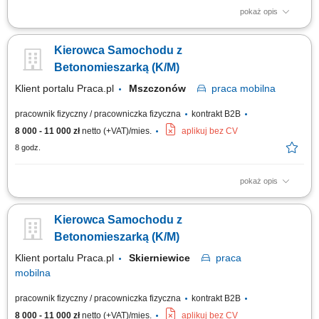
pokaż opis
Prowadzenie betonomieszarki i realizacja transportu zgodnie z
harmonogramem. Bezpieczny przewóz mieszanki betonowej do klientów i
Kierowca Samochodu z
na place budowy. Kontrola stanu technicznego pojazdu oraz dbałość o
jego sprawność i estetykę. Przestrzeganie przepisów ruchu drogowego
Betonomieszarką (K/M)
oraz zasad...
Klient portalu Praca.pl
Mszczonów
praca
mobilna
pracownik fizyczny / pracowniczka fizyczna
kontrakt B2B
8 000 - 11 000 zł
netto (+VAT)/mies.
aplikuj bez CV
8 godz.
pokaż opis
Prowadzenie betonomieszarki i realizacja transportu zgodnie z
harmonogramem. Bezpieczny przewóz mieszanki betonowej do klientów i
Kierowca Samochodu z
na place budowy. Kontrola stanu technicznego pojazdu oraz dbałość o
jego sprawność i estetykę. Przestrzeganie przepisów ruchu drogowego
Betonomieszarką (K/M)
oraz zasad...
Klient portalu Praca.pl
Skierniewice
praca
mobilna
pracownik fizyczny / pracowniczka fizyczna
kontrakt B2B
8 000 - 11 000 zł
netto (+VAT)/mies.
aplikuj bez CV