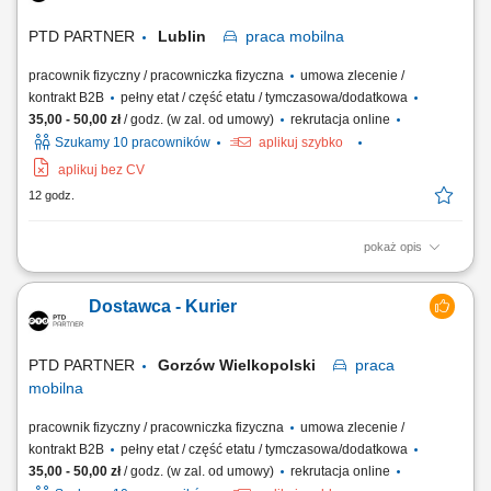
PTD PARTNER
Lublin
praca
mobilna
pracownik fizyczny / pracowniczka fizyczna
umowa zlecenie /
kontrakt B2B
pełny etat / część etatu / tymczasowa/dodatkowa
35,00 - 50,00 zł
/ godz. (w zal. od umowy)
rekrutacja online
Szukamy 10 pracowników
aplikuj szybko
aplikuj bez CV
12 godz.
pokaż opis
Zakres obowiązków Odbieranie i dostarczanie posiłków/zakupów;
Zabezpieczanie przesyłek przed ewentualnymi uszkodzeniami;
Dostawca - Kurier
Utrzymywanie dobrych relacji z klientami;
PTD PARTNER
Gorzów Wielkopolski
praca
mobilna
pracownik fizyczny / pracowniczka fizyczna
umowa zlecenie /
kontrakt B2B
pełny etat / część etatu / tymczasowa/dodatkowa
35,00 - 50,00 zł
/ godz. (w zal. od umowy)
rekrutacja online