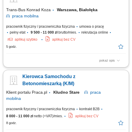
pracy przez tachograf. Odpowiadasz za fizyczny wydanie towaru klientowi
oraz dbanie...
Trans-Bus Konrad Koza
Warszawa, Białołęka
praca
mobilna
pracownik fizyczny / pracowniczka fizyczna
umowa o pracę
pełny etat
9 500 - 11 000 zł
brutto/mies.
rekrutacja online
aplikuj szybko
aplikuj bez CV
5 godz.
pokaż opis
Realizacja transportów pojazdem chłodnią na terenie kraju; Terminowa
realizacja dostaw do centrów handlowych, hurtowni, sklepów, restauracji;
Kierowca Samochodu z
Sporadyczne rozładunki przez kierowcę (w zależności od zlecenia)
Prawidłowe zabezpieczenie przewożonego ładunku; Codzienna obsługa
Betonomieszarką (K/M)
pojazdu i...
Klient portalu Praca.pl
Kłudno Stare
praca
mobilna
pracownik fizyczny / pracowniczka fizyczna
kontrakt B2B
8 000 - 11 000 zł
netto (+VAT)/mies.
aplikuj bez CV
8 godz.