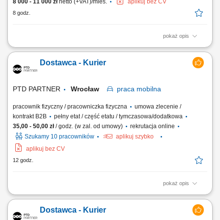
8 000 - 11 000 zł
netto (+VAT)/mies.
aplikuj bez CV
8 godz.
pokaż opis
Prowadzenie betonomieszarki i realizacja transportu zgodnie z
harmonogramem. Bezpieczny przewóz mieszanki betonowej do
Dostawca - Kurier
klientów i na place budowy. Kontrola stanu technicznego pojazdu oraz
dbałość o jego sprawność i estetykę. Przestrzeganie przepisów ruchu
drogowego oraz zasad...
PTD PARTNER
Wrocław
praca
mobilna
pracownik fizyczny / pracowniczka fizyczna
umowa zlecenie /
kontrakt B2B
pełny etat / część etatu / tymczasowa/dodatkowa
35,00 - 50,00 zł
/ godz. (w zal. od umowy)
rekrutacja online
Szukamy 10 pracowników
aplikuj szybko
aplikuj bez CV
12 godz.
pokaż opis
Zakres obowiązków Odbieranie i dostarczanie posiłków/zakupów;
Zabezpieczanie przesyłek przed ewentualnymi uszkodzeniami;
Dostawca - Kurier
Utrzymywanie dobrych relacji z klientami;