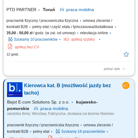
PTD PARTNER
Toruń
praca
mobilna
pracownik fizyczny / pracowniczka fizyczna
umowa zlecenie /
kontrakt B2B
pełny etat / część etatu / tymczasowa/dodatkowa
35,00 - 50,00 zł
/ godz. (w zal. od umowy)
rekrutacja online
Szukamy 10 pracowników
aplikuj szybko
aplikuj bez CV
12 godz.
pokaż opis
Zakres obowiązków Odbieranie i dostarczanie posiłków/zakupów;
Zabezpieczanie przesyłek przed ewentualnymi uszkodzeniami;
Kierowca kat. B (możliwość jazdy bez
Utrzymywanie dobrych relacji z klientami;
tacho)
Bejot E-com Solutions Sp. z o.o.
kujawsko-
pomorskie
praca
mobilna
siedziba firmy: Wrocław, Fabryczna, dostawa na terenie Niemiec
pracownik fizyczny / pracowniczka fizyczna
umowa zlecenie /
kontrakt B2B
pełny etat
Szukamy 16 pracowników