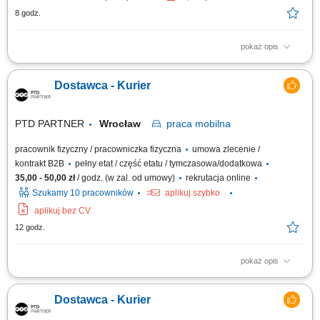
8 godz.
pokaż opis
Prowadzenie betonomieszarki i realizacja transportu zgodnie z
harmonogramem. Bezpieczny przewóz mieszanki betonowej do klientów i
Dostawca - Kurier
na place budowy. Kontrola stanu technicznego pojazdu oraz dbałość o
jego sprawność i estetykę. Przestrzeganie przepisów ruchu drogowego
oraz zasad...
PTD PARTNER
Wrocław
praca
mobilna
pracownik fizyczny / pracowniczka fizyczna
umowa zlecenie /
kontrakt B2B
pełny etat / część etatu / tymczasowa/dodatkowa
35,00 - 50,00 zł
/ godz. (w zal. od umowy)
rekrutacja online
Szukamy 10 pracowników
aplikuj szybko
aplikuj bez CV
12 godz.
pokaż opis
Zakres obowiązków Odbieranie i dostarczanie posiłków/zakupów;
Zabezpieczanie przesyłek przed ewentualnymi uszkodzeniami;
Dostawca - Kurier
Utrzymywanie dobrych relacji z klientami;