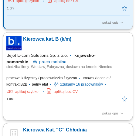
aplikuj szybko
aplikuj bez CV
1 dni
pokaż opis
Twój zakres obowiązków RYNEK – Niemcy - jazda BEZ tachografu
realizacja dostaw mebli do klientów indywidualnych na terenie Niemiec,
Kierowca kat. B (k/m)
załadunek i rozładunek mebli, praca zgodnie z harmonogramem oraz
instrukcjami przekazywanymi przez firmę, korzystanie z firmowej aplikacji
do obsługi zleceń,...
Bejot E-com Solutions Sp. z o.o.
kujawsko-
pomorskie
praca
mobilna
siedziba firmy: Wrocław, Fabryczna, dostawa na terenie Niemiec
pracownik fizyczny / pracowniczka fizyczna
umowa zlecenie /
kontrakt B2B
pełny etat
Szukamy 16 pracowników
aplikuj szybko
aplikuj bez CV
1 dni
pokaż opis
Opis stanowiska Twój dzień pracy to realizacja harmonogramu dostaw
mebli do klientów na terenie całych Niemiec. Prowadzisz auto dostawcze
Kierowca Kat. "C" Chłodnia
kat. B w obsadzie jednoosobowej, pracując w trybie bez rejestracji czasu