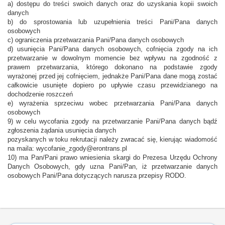
a) dostępu do treści swoich danych oraz do uzyskania kopii swoich
danych
b) do sprostowania lub uzupełnienia treści Pani/Pana danych
osobowych
c) ograniczenia przetwarzania Pani/Pana danych osobowych
d) usunięcia Pani/Pana danych osobowych, cofnięcia zgody na ich
przetwarzanie w dowolnym momencie bez wpływu na zgodność z
prawem przetwarzania, którego dokonano na podstawie zgody
wyrażonej przed jej cofnięciem, jednakże Pani/Pana dane mogą zostać
całkowicie usunięte dopiero po upływie czasu przewidzianego na
dochodzenie roszczeń
e) wyrażenia sprzeciwu wobec przetwarzania Pani/Pana danych
osobowych
9) w celu wycofania zgody na przetwarzanie Pani/Pana danych bądź
zgłoszenia żądania usunięcia danych
pozyskanych w toku rekrutacji należy zwracać się, kierując wiadomość
na maila: wycofanie_zgody@erontrans.pl
10) ma Pan/Pani prawo wniesienia skargi do Prezesa Urzędu Ochrony
Danych Osobowych, gdy uzna Pani/Pan, iż przetwarzanie danych
osobowych Pani/Pana dotyczących narusza przepisy RODO.