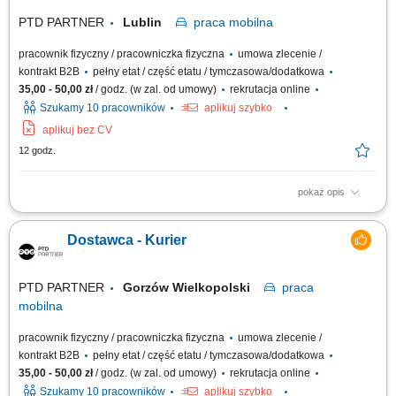
PTD PARTNER
Lublin
praca
mobilna
pracownik fizyczny / pracowniczka fizyczna
umowa zlecenie /
kontrakt B2B
pełny etat / część etatu / tymczasowa/dodatkowa
35,00 - 50,00 zł
/ godz. (w zal. od umowy)
rekrutacja online
Szukamy 10 pracowników
aplikuj szybko
aplikuj bez CV
12 godz.
pokaż opis
Zakres obowiązków Odbieranie i dostarczanie posiłków/zakupów;
Zabezpieczanie przesyłek przed ewentualnymi uszkodzeniami;
Dostawca - Kurier
Utrzymywanie dobrych relacji z klientami;
PTD PARTNER
Gorzów Wielkopolski
praca
mobilna
pracownik fizyczny / pracowniczka fizyczna
umowa zlecenie /
kontrakt B2B
pełny etat / część etatu / tymczasowa/dodatkowa
35,00 - 50,00 zł
/ godz. (w zal. od umowy)
rekrutacja online
Szukamy 10 pracowników
aplikuj szybko