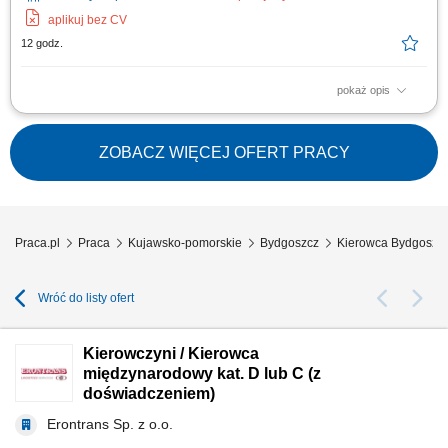
aplikuj bez CV
12 godz.
pokaż opis
Zakres obowiązków Odbieranie i dostarczanie posiłków/zakupów;
Zabezpieczanie przesyłek przed ewentualnymi uszkodzeniami;
Utrzymywanie dobrych relacji z klientami;
ZOBACZ WIĘCEJ OFERT PRACY
Praca.pl
Praca
Kujawsko-pomorskie
Bydgoszcz
Kierowca Bydgoszc
Wróć do listy ofert
Kierowczyni / Kierowca
międzynarodowy kat. D lub C (z
doświadczeniem)
Erontrans Sp. z o.o.