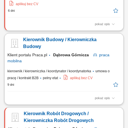
aplikuj bez CV
6 dni
pokaż opis
Miejsce pracy: woj. dolnośląskie, lubuskie Firma poszukuje na
stanowisko kierownicze osoby z wyższym wykształceniem,
Kierownik Budowy / Kierowniczka
uprawnieniami budowlanymi drogowymi, doświadczeniem w pracy.
Przed zaproszeniem na rozmowę rekrutacyjną kandydaci zostaną
Budowy
poinformowani o przedziale proponowanego...
Klient portalu Praca.pl
Dąbrowa Górnicza
praca
mobilna
kierownik / kierowniczka / koordynator / koordynatorka
umowa o
pracę / kontrakt B2B
pełny etat
aplikuj bez CV
9 dni
pokaż opis
Zarządzanie budową zgodnie z projektem, Prawem budowlanym i
przepisami. Nadzór nad realizacją harmonogramu rzeczowo-
Kierownik Robót Drogowych /
finansowego. Koordynacja pracy zespołów własnych oraz
podwykonawców. Optymalizacja technologiczno-materiałowa
Kierowniczka Robót Drogowych
prowadzonych robót. Bieżący nadzór nad jakością prac i...