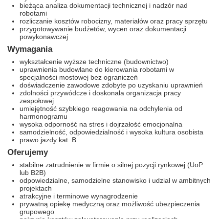
bieżąca analiza dokumentacji technicznej i nadzór nad
robotami
rozliczanie kosztów robocizny, materiałów oraz pracy sprzętu
przygotowywanie budżetów, wycen oraz dokumentacji
powykonawczej
Wymagania
wykształcenie wyższe techniczne (budownictwo)
uprawnienia budowlane do kierowania robotami w
specjalności mostowej bez ograniczeń
doświadczenie zawodowe zdobyte po uzyskaniu uprawnień
zdolności przywódcze i doskonała organizacja pracy
zespołowej
umiejętność szybkiego reagowania na odchylenia od
harmonogramu
wysoka odporność na stres i dojrzałość emocjonalna
samodzielność, odpowiedzialność i wysoka kultura osobista
prawo jazdy kat. B
Oferujemy
stabilne zatrudnienie w firmie o silnej pozycji rynkowej (UoP
lub B2B)
odpowiedzialne, samodzielne stanowisko i udział w ambitnych
projektach
atrakcyjne i terminowe wynagrodzenie
prywatną opiekę medyczną oraz możliwość ubezpieczenia
grupowego