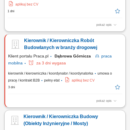
aplikuj bez CV
1 dni
pokaż opis
Miejsce pracy: woj. śląskie, małopolskie, opolskie (możliwość pracy w
delegacji) Firma poszukuje na stanowisko kierownicze osoby z
Kierownik / Kierowniczka Robót
wyższym wykształceniem, uprawnieniami budowlanymi mostowymi,
doświadczeniem w pracy. Przed zaproszeniem na rozmowę
Budowlanych w branży drogowej
rekrutacyjną kandydaci zostaną...
Klient portalu Praca.pl
Dąbrowa Górnicza
praca
mobilna
za 3 dni wygasa
kierownik / kierowniczka / koordynator / koordynatorka
umowa o
pracę / kontrakt B2B
pełny etat
aplikuj bez CV
3 dni
pokaż opis
Całościowe zarządzanie realizacją inwestycji drogowych zgodnie z
zatwierdzoną dokumentacją, przepisami Prawa Budowlanego oraz
Kierownik / Kierowniczka Budowy
wytycznymi technicznymi. Monitorowanie postępu prac w oparciu o
harmonogram rzeczowo-finansowy oraz sprawna reakcja na wszelkie
(Obiekty Inżynieryjne / Mosty)
odchylenia od planu. Koordynacja...