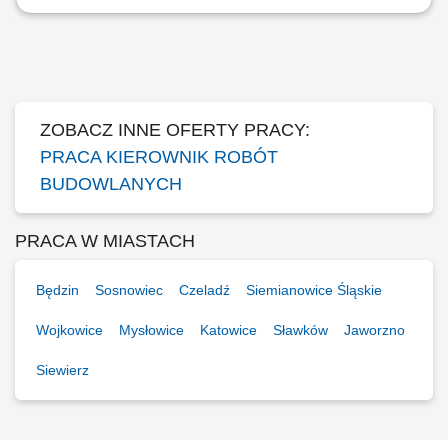
Kompleksowe operacyjne kierowanie procesami budowlanymi na
wyznaczonym obiekcie w oparciu o ramy finansowe i czasowe.
Organizowanie pracy podległych brygad, koordynacja działań firm
zewnętrznych oraz weryfikacja i rozliczanie efektów ich pracy. Kontrola
nad przestrzeganiem standardów...
ZOBACZ INNE OFERTY PRACY:
PRACA KIEROWNIK ROBÓT
BUDOWLANYCH
PRACA W MIASTACH
Będzin
Sosnowiec
Czeladź
Siemianowice Śląskie
Wojkowice
Mysłowice
Katowice
Sławków
Jaworzno
Siewierz