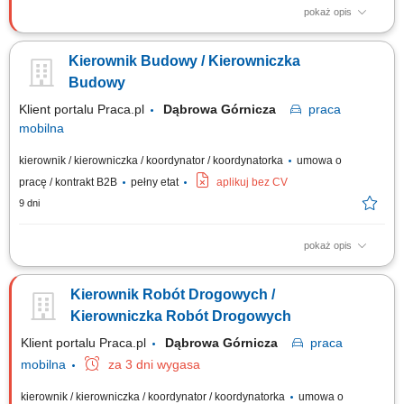
pokaż opis
Miejsce pracy: woj. dolnośląskie, lubuskie Firma poszukuje na
stanowisko kierownicze osoby z wyższym wykształceniem,
Kierownik Budowy / Kierowniczka
uprawnieniami budowlanymi drogowymi, doświadczeniem w pracy.
Przed zaproszeniem na rozmowę rekrutacyjną kandydaci zostaną
Budowy
poinformowani o przedziale proponowanego...
Klient portalu Praca.pl
Dąbrowa Górnicza
praca
mobilna
kierownik / kierowniczka / koordynator / koordynatorka
umowa o
pracę / kontrakt B2B
pełny etat
aplikuj bez CV
9 dni
pokaż opis
Zarządzanie budową zgodnie z projektem, Prawem budowlanym i
przepisami. Nadzór nad realizacją harmonogramu rzeczowo-
Kierownik Robót Drogowych /
finansowego. Koordynacja pracy zespołów własnych oraz
podwykonawców. Optymalizacja technologiczno-materiałowa
Kierowniczka Robót Drogowych
prowadzonych robót. Bieżący nadzór nad jakością prac i...
Klient portalu Praca.pl
Dąbrowa Górnicza
praca
mobilna
za 3 dni wygasa
kierownik / kierowniczka / koordynator / koordynatorka
umowa o