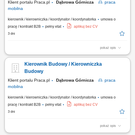
Klient portalu Praca.pl
Dąbrowa Górnicza
praca
mobilna
kierownik / kierowniczka / koordynator / koordynatorka
umowa o
pracę / kontrakt B2B
pełny etat
aplikuj bez CV
3 dni
pokaż opis
Operacyjne prowadzenie robót mostowych oraz bieżący nadzór nad
jakością i terminowością wykonywanych prac budowlanych.
Kierownik Budowy / Kierowniczka
Szczegółowa analiza projektów technicznych, wycena robót oraz
opracowywanie założeń budżetowych realizowanego kontraktu.
Budowy
Wdrażanie zamiennych rozwiązań...
Klient portalu Praca.pl
Dąbrowa Górnicza
praca
mobilna
kierownik / kierowniczka / koordynator / koordynatorka
umowa o
pracę / kontrakt B2B
pełny etat
aplikuj bez CV
3 dni
pokaż opis
kompleksowe zarządzanie budową zgodnie z projektem i Prawem