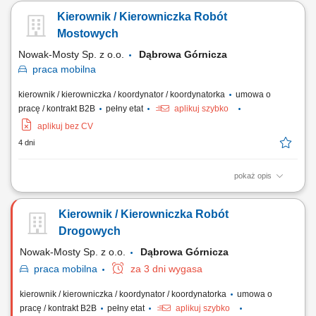
Budowlanym; nadzór nad terminową realizacją harmonogramu
Kierownik / Kierowniczka Robót
rzeczowo-finansowego; koordynowanie działań zespołów własnych
oraz podwykonawców; optymalizacja technologii i kosztów
Mostowych
materiałowych na etapie wykonawczym; bieżąca...
Nowak-Mosty Sp. z o.o.
Dąbrowa Górnicza
praca
mobilna
kierownik / kierowniczka / koordynator / koordynatorka
umowa o
pracę / kontrakt B2B
pełny etat
aplikuj szybko
aplikuj bez CV
4 dni
pokaż opis
Miejsce pracy: woj. dolnośląskie, lubuskie Firma poszukuje na
stanowisko kierownicze osoby z wyższym wykształceniem,
Kierownik / Kierowniczka Robót
uprawnieniami budowlanymi mostowymi, doświadczeniem w pracy.
Przed zaproszeniem na rozmowę rekrutacyjną kandydaci zostaną
Drogowych
poinformowani o przedziale proponowanego...
Nowak-Mosty Sp. z o.o.
Dąbrowa Górnicza
praca
mobilna
za 3 dni wygasa
kierownik / kierowniczka / koordynator / koordynatorka
umowa o
pracę / kontrakt B2B
pełny etat
aplikuj szybko