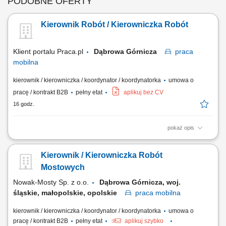
PODOBNE OFERTY
Kierownik Robót / Kierowniczka Robót
Klient portalu Praca.pl
Dąbrowa Górnicza
praca
mobilna
kierownik / kierowniczka / koordynator / koordynatorka
umowa o
pracę / kontrakt B2B
pełny etat
aplikuj bez CV
16 godz.
pokaż opis
Kierowanie i nadzorowanie budowy zgodnie z projektem, Prawem
Budowlanym i przepisami. Nadzór nad rzeczowym i finansowym
Kierownik / Kierowniczka Robót
harmonogramem prac. Koordynacja działań sił własnych oraz
podwykonawców. Optymalizacja technologiczna i materiałowa robót.
Mostowych
Prowadzenie bieżących rozliczeń robocizny,...
Nowak-Mosty Sp. z o.o.
Dąbrowa Górnicza, woj.
śląskie, małopolskie, opolskie
praca
mobilna
kierownik / kierowniczka / koordynator / koordynatorka
umowa o
pracę / kontrakt B2B
pełny etat
aplikuj szybko