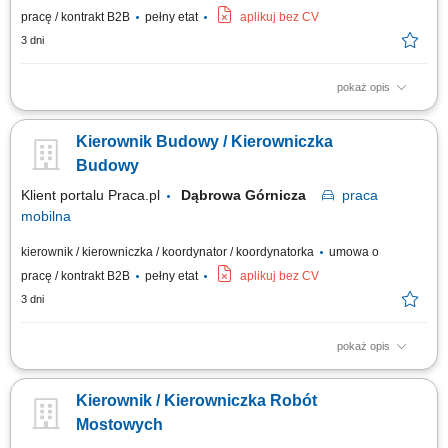
pracę / kontrakt B2B
pełny etat
aplikuj bez CV
3 dni
pokaż opis
Operacyjne prowadzenie robót mostowych oraz bieżący nadzór nad
jakością i terminowością wykonywanych prac budowlanych. Szczegółowa
Kierownik Budowy / Kierowniczka
analiza projektów technicznych, wycena robót oraz opracowywanie
założeń budżetowych realizowanego kontraktu. Wdrażanie zamiennych
Budowy
rozwiązań...
Klient portalu Praca.pl
Dąbrowa Górnicza
praca
mobilna
kierownik / kierowniczka / koordynator / koordynatorka
umowa o
pracę / kontrakt B2B
pełny etat
aplikuj bez CV
3 dni
pokaż opis
kompleksowe zarządzanie budową zgodnie z projektem i Prawem
Budowlanym; nadzór nad terminową realizacją harmonogramu rzeczowo-
Kierownik / Kierowniczka Robót
finansowego; koordynowanie działań zespołów własnych oraz
podwykonawców; optymalizacja technologii i kosztów materiałowych na
Mostowych
etapie wykonawczym; bieżąca...