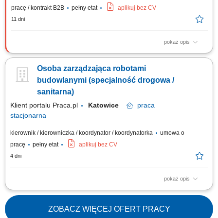
pracę / kontrakt B2B
pełny etat
aplikuj bez CV
11 dni
pokaż opis
Kierowanie i nadzorowanie budowy zgodnie z projektem, Prawem
Budowlanym i pokrewnymi przepisami. Nadzór nad realizacją
Osoba zarządzająca robotami
harmonogramu rzeczowego i finansowego projektu. Koordynacja pracy
własnych sił wykonawczych oraz firm podwykonawczych. Optymalizacja
budowlanymi (specjalność drogowa /
technologiczno-materiałowa realizowanych...
sanitarna)
Klient portalu Praca.pl
Katowice
praca
stacjonarna
kierownik / kierowniczka / koordynator / koordynatorka
umowa o
pracę
pełny etat
aplikuj bez CV
4 dni
pokaż opis
Kompleksowe operacyjne kierowanie procesami budowlanymi na
wyznaczonym obiekcie w oparciu o ramy finansowe i czasowe.
Organizowanie pracy podległych brygad, koordynacja działań firm
ZOBACZ WIĘCEJ OFERT PRACY
zewnętrznych oraz weryfikacja i rozliczanie efektów ich pracy. Kontrola