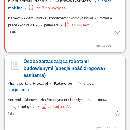
Klient portalu Praca.pl
Dąbrowa Górnicza
praca
mobilna
za 3 dni wygasa
kierownik / kierowniczka / koordynator / koordynatorka
umowa o
pracę / kontrakt B2B
pełny etat
aplikuj bez CV
11 dni
pokaż opis
Kierowanie i nadzorowanie budowy zgodnie z projektem, Prawem
Budowlanym i pokrewnymi przepisami. Nadzór nad realizacją
Osoba zarządzająca robotami
harmonogramu rzeczowego i finansowego projektu. Koordynacja pracy
własnych sił wykonawczych oraz firm podwykonawczych.
budowlanymi (specjalność drogowa /
Optymalizacja technologiczno-materiałowa realizowanych...
sanitarna)
Klient portalu Praca.pl
Katowice
praca
stacjonarna
kierownik / kierowniczka / koordynator / koordynatorka
umowa o
pracę
pełny etat
aplikuj bez CV
4 dni
pokaż opis