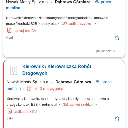
Nowak-Mosty Sp. z o.o.
Dąbrowa Górnicza
praca
mobilna
kierownik / kierowniczka / koordynator / koordynatorka
umowa o
pracę / kontrakt B2B
pełny etat
aplikuj szybko
aplikuj bez CV
4 dni
pokaż opis
Miejsce pracy: woj. dolnośląskie, lubuskie Firma poszukuje na stanowisko
kierownicze osoby z wyższym wykształceniem, uprawnieniami
Kierownik / Kierowniczka Robót
budowlanymi mostowymi, doświadczeniem w pracy. Przed zaproszeniem
na rozmowę rekrutacyjną kandydaci zostaną poinformowani o przedziale
Drogowych
proponowanego...
Nowak-Mosty Sp. z o.o.
Dąbrowa Górnicza
praca
mobilna
za 3 dni wygasa
kierownik / kierowniczka / koordynator / koordynatorka
umowa o
pracę / kontrakt B2B
pełny etat
aplikuj szybko
aplikuj bez CV
6 dni