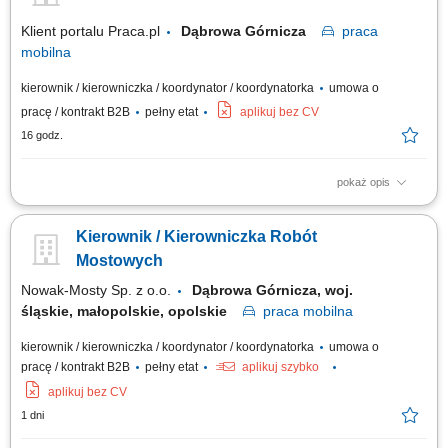
Klient portalu Praca.pl
Dąbrowa Górnicza
praca
mobilna
kierownik / kierowniczka / koordynator / koordynatorka
umowa o
pracę / kontrakt B2B
pełny etat
aplikuj bez CV
16 godz.
pokaż opis
Kierowanie i nadzorowanie budowy zgodnie z projektem, Prawem
Budowlanym i przepisami. Nadzór nad rzeczowym i finansowym
Kierownik / Kierowniczka Robót
harmonogramem prac. Koordynacja działań sił własnych oraz
podwykonawców. Optymalizacja technologiczna i materiałowa robót.
Mostowych
Prowadzenie bieżących rozliczeń robocizny,...
Nowak-Mosty Sp. z o.o.
Dąbrowa Górnicza, woj.
śląskie, małopolskie, opolskie
praca
mobilna
kierownik / kierowniczka / koordynator / koordynatorka
umowa o
pracę / kontrakt B2B
pełny etat
aplikuj szybko
aplikuj bez CV
1 dni