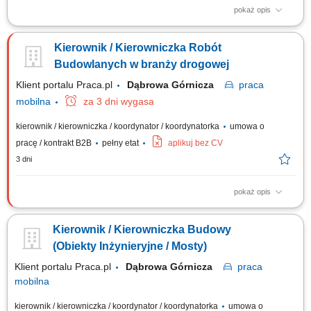
pokaż opis
Miejsce pracy: woj. śląskie, małopolskie, opolskie (możliwość pracy w
delegacji) Firma poszukuje na stanowisko kierownicze osoby z wyższym
Kierownik / Kierowniczka Robót
wykształceniem, uprawnieniami budowlanymi mostowymi,
doświadczeniem w pracy. Przed zaproszeniem na rozmowę rekrutacyjną
Budowlanych w branży drogowej
kandydaci zostaną...
Klient portalu Praca.pl
Dąbrowa Górnicza
praca
mobilna
za 3 dni wygasa
kierownik / kierowniczka / koordynator / koordynatorka
umowa o
pracę / kontrakt B2B
pełny etat
aplikuj bez CV
3 dni
pokaż opis
Całościowe zarządzanie realizacją inwestycji drogowych zgodnie z
zatwierdzoną dokumentacją, przepisami Prawa Budowlanego oraz
Kierownik / Kierowniczka Budowy
wytycznymi technicznymi. Monitorowanie postępu prac w oparciu o
harmonogram rzeczowo-finansowy oraz sprawna reakcja na wszelkie
(Obiekty Inżynieryjne / Mosty)
odchylenia od planu. Koordynacja...
Klient portalu Praca.pl
Dąbrowa Górnicza
praca
mobilna
kierownik / kierowniczka / koordynator / koordynatorka
umowa o