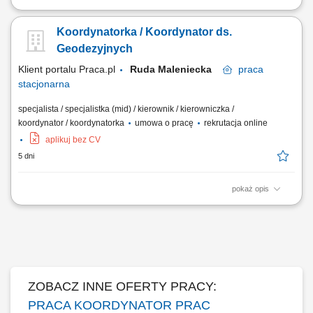
Opis stanowiska: Koordynowanie remontów i inwestycji budowlanych
prowadzonych w obiektach firmy. Nadzór nad realizacją robót
Koordynatorka / Koordynator ds.
budowlanych, odbiorami technicznymi oraz dokumentacją
powykonawczą. Weryfikacja kosztorysów i rozliczeń związanych z
Geodezyjnych
realizowanymi inwestycjami. Ocena techniczna...
Klient portalu Praca.pl
Ruda Maleniecka
praca
stacjonarna
specjalista / specjalistka (mid) / kierownik / kierowniczka /
koordynator / koordynatorka
umowa o pracę
rekrutacja online
aplikuj bez CV
5 dni
pokaż opis
Zarządzanie pracą działu geodezji na kontrakcie drogowym;
Nadzorowanie, koordynowanie i rozliczanie prac geodezyjnych oraz
podwykonawców; Współpraca i koordynacja działań z innymi działami
kontraktu; Przygotowywanie, weryfikacja merytoryczna i jakościowa
dokumentacji geodezyjnej;...
ZOBACZ INNE OFERTY PRACY:
PRACA KOORDYNATOR PRAC