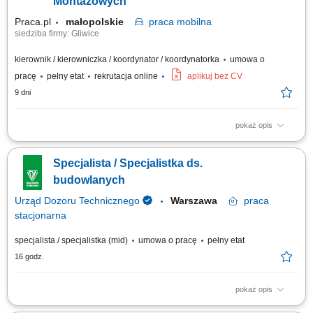
Montażowych
Praca.pl
małopolskie
praca
mobilna
siedziba firmy: Gliwice
kierownik / kierowniczka / koordynator / koordynatorka
umowa o
pracę
pełny etat
rekrutacja online
aplikuj bez CV
9 dni
pokaż opis
Zakres obowiązków: Koordynowanie pracy zespołu oraz nadzorowanie
realizacji powierzonych zadań. Delegowanie obowiązków, monitorowanie
Specjalista / Specjalistka ds.
postępów prac i rozwiązywanie bieżących problemów. Dbanie o
przestrzeganie zasad BHP oraz właściwe użytkowanie sprzętu i narzędzi.
budowlanych
Utrzymywanie...
Urząd Dozoru Technicznego
Warszawa
praca
stacjonarna
specjalista / specjalistka (mid)
umowa o pracę
pełny etat
16 godz.
pokaż opis
Do Twoich zadań należeć będzie: Prowadzenie całokształtu spraw