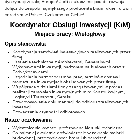
dystrybucji w całej Europie! Jeśli szukasz miejsca do rozwoju -
dołącz do zespołu największego producenta bram, okien, drzwi i
ogrodzeń w Polsce. Czekamy na Ciebie!
Koordynator Obsługi Inwestycji (K/M)
Miejsce pracy: Wielogłowy
Opis stanowiska
Koordynacja zamówień inwestycyjnych realizowanych przez
firmę.
Ustalenia techniczne z Architektami, Generalnymi
Wykonawcami inwestycji, nadzorem na budowach oraz z
Podwykonawcami.
Uzgodnienia harmonogramów prac, terminów dostaw i
montażu na inwestycjach obsługiwanych przez firmę.
Współpraca z działami firmy zaangażowanymi w proces
realizacji zamówień inwestycyjnych min: Konstrukcyjnym,
Logistyki i Transportu, Serwisu.
Przygotowywanie dokumentacji do odbioru zrealizowanych
inwestycji.
Prowadzenie czynności odbiorowych.
Nasze oczekiwania
Wykształcenie wyższe, preferowane kierunki techniczne.
Co najmniej dwuletnie doświadczenie w zakresie stolarki
budowlanej, przemysłowych bram lub ogrodzeń.