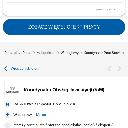
pokaż opis
Zarządzanie pracą działu geodezji na kontrakcie drogowym;
Nadzorowanie, koordynowanie i rozliczanie prac geodezyjnych oraz
podwykonawców; Współpraca i koordynacja działań z innymi działami
ZOBACZ WIĘCEJ OFERT PRACY
kontraktu; Przygotowywanie, weryfikacja merytoryczna i jakościowa
dokumentacji geodezyjnej;...
Praca.pl
Praca
Małopolskie
Wielogłowy
Koordynator Prac Serwisow
Wróć do listy ofert
Koordynator Obsługi Inwestycji (K/M)
WIŚNIOWSKI Spółka z o.o. Sp.k.a.
Mapa
Wielogłowy
starszy specjalista / starsza specjalistka (senior) / ekspert /