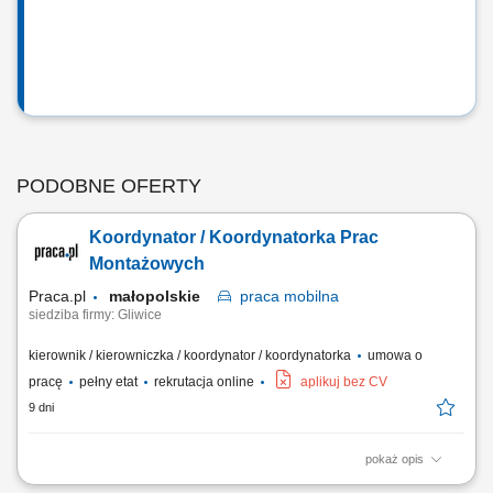
PODOBNE OFERTY
Koordynator / Koordynatorka Prac
Montażowych
Praca.pl
małopolskie
praca
mobilna
siedziba firmy: Gliwice
kierownik / kierowniczka / koordynator / koordynatorka
umowa o
pracę
pełny etat
rekrutacja online
aplikuj bez CV
9 dni
pokaż opis
Zakres obowiązków: Koordynowanie pracy zespołu oraz nadzorowanie