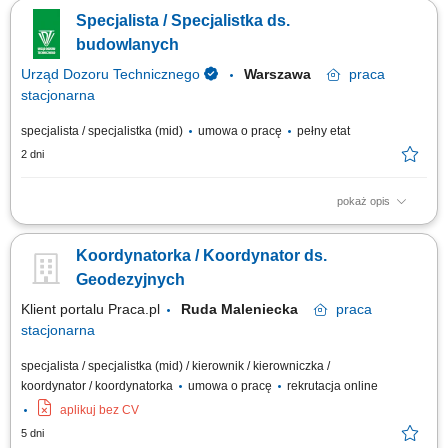
dotyczących remontów i inwestycji budowlanych w jednostkach
Specjalista / Specjalistka ds.
organizacyjnych UDT. Tworzenie zapisów do projektów umów na roboty
budowlane. Udział w odbiorach technicznych, budowanych lub
budowlanych
remontowanych obiektów UDT....
Urząd Dozoru Technicznego
Warszawa
praca
stacjonarna
specjalista / specjalistka (mid)
umowa o pracę
pełny etat
2 dni
pokaż opis
Opis stanowiska: Koordynowanie remontów i inwestycji budowlanych
prowadzonych w obiektach firmy. Nadzór nad realizacją robót
Koordynatorka / Koordynator ds.
budowlanych, odbiorami technicznymi oraz dokumentacją
powykonawczą. Weryfikacja kosztorysów i rozliczeń związanych z
Geodezyjnych
realizowanymi inwestycjami. Ocena techniczna...
Klient portalu Praca.pl
Ruda Maleniecka
praca
stacjonarna
specjalista / specjalistka (mid) / kierownik / kierowniczka /
koordynator / koordynatorka
umowa o pracę
rekrutacja online
aplikuj bez CV
5 dni