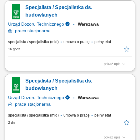
realizacji powierzonych zadań. Delegowanie obowiązków,
Specjalista / Specjalistka ds.
monitorowanie postępów prac i rozwiązywanie bieżących problemów.
Dbanie o przestrzeganie zasad BHP oraz właściwe użytkowanie
budowlanych
sprzętu i narzędzi. Utrzymywanie...
Urząd Dozoru Technicznego
Warszawa
praca
stacjonarna
specjalista / specjalistka (mid)
umowa o pracę
pełny etat
16 godz.
pokaż opis
Do Twoich zadań należeć będzie: Prowadzenie całokształtu spraw
dotyczących remontów i inwestycji budowlanych w jednostkach
Specjalista / Specjalistka ds.
organizacyjnych UDT. Tworzenie zapisów do projektów umów na roboty
budowlane. Udział w odbiorach technicznych, budowanych lub
budowlanych
remontowanych obiektów UDT....
Urząd Dozoru Technicznego
Warszawa
praca
stacjonarna
specjalista / specjalistka (mid)
umowa o pracę
pełny etat
2 dni
pokaż opis