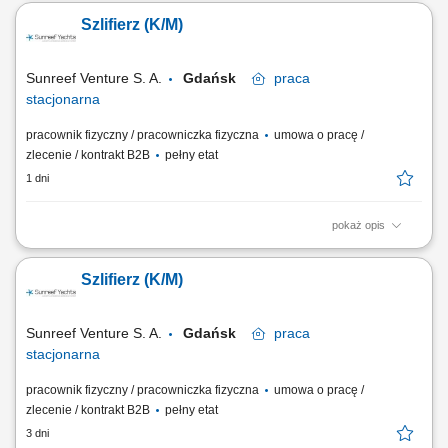
szlifierskich. Szpachlowanie oraz przygotowywanie powierzchni do
Szlifierz (K/M)
podkładowania i lakierowania. Oklejanie i zabezpieczanie elementów
przed procesem lakierniczym. Praca z substancjami chemicznymi z
zachowaniem zasad BHP oraz...
Sunreef Venture S. A.
Gdańsk
praca
stacjonarna
pracownik fizyczny / pracowniczka fizyczna
umowa o pracę /
zlecenie / kontrakt B2B
pełny etat
1 dni
pokaż opis
Zakres obowiązków: Szlifowanie i szpachlowanie elementów
kompozytowych oraz przygotowywanie powierzchni do kolejnych
Szlifierz (K/M)
etapów produkcji; Polerowanie elementów w celu uzyskania wysokiej
jakości wykończenia; Kontrola jakości wykonywanych prac oraz bieżące
usuwanie niedoskonałości; Obsługa...
Sunreef Venture S. A.
Gdańsk
praca
stacjonarna
pracownik fizyczny / pracowniczka fizyczna
umowa o pracę /
zlecenie / kontrakt B2B
pełny etat
3 dni