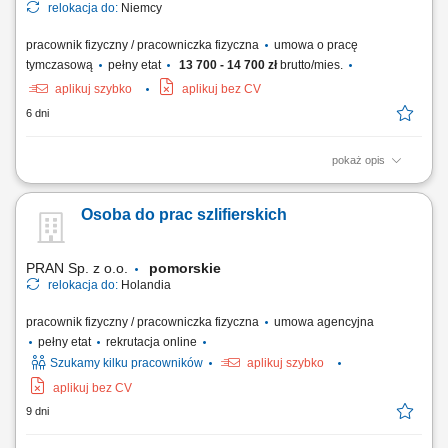
relokacja do:
Niemcy
pracownik fizyczny / pracowniczka fizyczna
umowa o pracę
tymczasową
pełny etat
13 700 - 14 700 zł
brutto/mies.
aplikuj szybko
aplikuj bez CV
6 dni
pokaż opis
Opis stanowiska: Realizacja zadań z obszaru mechanicznego
wykańczania i obróbki wyrobów stalowych; Zdejmowanie naddatków i
Osoba do prac szlifierskich
wyrównywanie krawędzi ręczną szlifierką kątową; Nakładanie
technicznych powłok chroniących materiał przed czynnikami
zewnętrznymi; Montaż i logistyka...
PRAN Sp. z o.o.
pomorskie
relokacja do:
Holandia
pracownik fizyczny / pracowniczka fizyczna
umowa agencyjna
pełny etat
rekrutacja online
Szukamy kilku pracowników
aplikuj szybko
aplikuj bez CV
9 dni