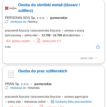
bieżącej kontroli produktu na swoim stanowisku pracy i zachowanie jego
Osoba do obróbki metali (ślusarz /
wysokiej jakości;
szlifierz)
PERSONALSOS Sp. z o.o.
pomorskie
relokacja do:
Niemcy
pracownik fizyczny / pracowniczka fizyczna
umowa o pracę
tymczasową
pełny etat
13 700 - 14 700 zł
brutto/mies.
aplikuj szybko
aplikuj bez CV
6 dni
pokaż opis
Opis stanowiska: Realizacja zadań z obszaru mechanicznego
wykańczania i obróbki wyrobów stalowych; Zdejmowanie naddatków i
Osoba do prac szlifierskich
wyrównywanie krawędzi ręczną szlifierką kątową; Nakładanie
technicznych powłok chroniących materiał przed czynnikami
zewnętrznymi; Montaż i logistyka...
PRAN Sp. z o.o.
pomorskie
relokacja do:
Holandia
pracownik fizyczny / pracowniczka fizyczna
umowa agencyjna
pełny etat
rekrutacja online
Szukamy kilku pracowników