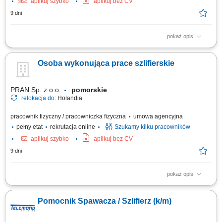
aplikuj szybko
aplikuj bez CV
9 dni
pokaż opis
To będziesz robić: praca ze szlifierką kątową; praca z elementami różnej
wielkości; praca jako szlifierz ze stalą nierdzewną, stalą czarną;
Osoba wykonująca prace szlifierskie
wiercenie, gwintowanie, piłowanie; gratowanie elementów po obróbce na
frezarkach, wypalarkach lub spawarkach;
PRAN Sp. z o.o.
pomorskie
relokacja do:
Holandia
pracownik fizyczny / pracowniczka fizyczna
umowa agencyjna
pełny etat
rekrutacja online
Szukamy kilku pracowników
aplikuj szybko
aplikuj bez CV
9 dni
pokaż opis
To będziesz robić: obsługiwać narzędzia szlifierskie; pracować z dużymi
elementami (elementy do wiatraków wodnych, statków i mostów)
Pomocnik Spawacza / Szlifierz (k/m)
przeprowadzać kontrolę jakości wykonywanych usług; pracować również
na wysokości;