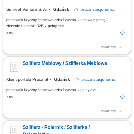
usuwanie niedoskonałości; Obsługa...
Sunreef Venture S. A.
Gdańsk
praca
stacjonarna
pracownik fizyczny / pracowniczka fizyczna
umowa o pracę /
zlecenie / kontrakt B2B
pełny etat
3 dni
pokaż opis
Dołącz do naszego Zespołu i weź udział w budowie luksusowych jachtów.
Poszukujemy osób z doświadczeniem w obróbce powierzchni, które
Szlifierz Meblowy / Szlifierka Meblowa
cenią precyzję i wysoką jakość wykonywanej pracy. Zakres obowiązków
Szlifowanie elementów kompozytowych oraz przygotowywanie
powierzchni do kolejnych...
Klient portalu Praca.pl
Gdańsk
praca
stacjonarna
pracownik fizyczny / pracowniczka fizyczna
pełny etat
7 dni
pokaż opis
Szlifowanie komponentów meblowych na stanowiskach szlifierskich;
Szpachlowanie oraz kompleksowe przygotowywanie powierzchni do
Szlifierz - Polernik / Szlifierka /
podkładowania i lakierowania; Oklejanie i zabezpieczanie elementów
przed procesem lakierniczym; Praca z chemia lakierniczą zgodnie z