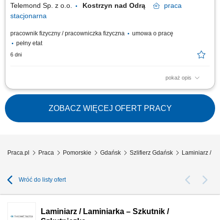
Telemond Sp. z o.o.
Kostrzyn nad Odrą
praca
stacjonarna
pracownik fizyczny / pracowniczka fizyczna
umowa o pracę
pełny etat
6 dni
pokaż opis
Czym się będziesz zajmować: Szlifowaniem elementów; Kontrolą jakości
wykonanych detali; Dbaniem o powierzone mienie oraz o porządek na
stanowisku pracy.
ZOBACZ WIĘCEJ OFERT PRACY
Praca.pl
Praca
Pomorskie
Gdańsk
Szlifierz Gdańsk
Laminiarz / La
Wróć do listy ofert
Laminiarz / Laminiarka – Szkutnik /