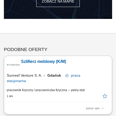
ZOBACZ NA MAPIE
PODOBNE OFERTY
Szlifierz meblowy (K/M)
Sunreef Venture S. A.
Gdańsk
praca
stacjonarna
pracownik fizyczny / pracowniczka fizyczna
pełny etat
1 dni
pokaż opis
Zakres obowiązków: Szlifowanie elementów meblowych przy stołach