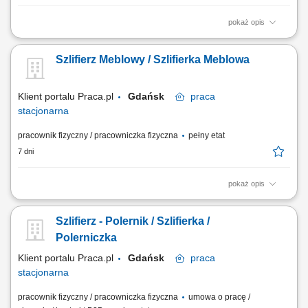
pokaż opis
Dołącz do naszego Zespołu i weź udział w budowie luksusowych
jachtów. Poszukujemy osób z doświadczeniem w obróbce powierzchni,
Szlifierz Meblowy / Szlifierka Meblowa
które cenią precyzję i wysoką jakość wykonywanej pracy. Zakres
obowiązków Szlifowanie elementów kompozytowych oraz
przygotowywanie powierzchni do kolejnych...
Klient portalu Praca.pl
Gdańsk
praca
stacjonarna
pracownik fizyczny / pracowniczka fizyczna
pełny etat
7 dni
pokaż opis
Szlifowanie komponentów meblowych na stanowiskach szlifierskich;
Szpachlowanie oraz kompleksowe przygotowywanie powierzchni do
Szlifierz - Polernik / Szlifierka /
podkładowania i lakierowania; Oklejanie i zabezpieczanie elementów
przed procesem lakierniczym; Praca z chemia lakierniczą zgodnie z
Polerniczka
wymogami BHP i przy użyciu...
Klient portalu Praca.pl
Gdańsk
praca
stacjonarna
pracownik fizyczny / pracowniczka fizyczna
umowa o pracę /