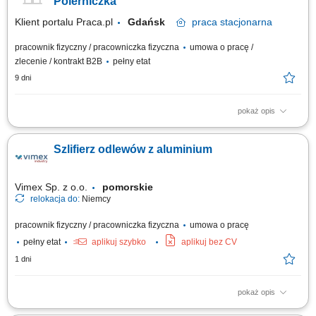
Polerniczka
wymogami BHP i przy użyciu...
Klient portalu Praca.pl
Gdańsk
praca
stacjonarna
pracownik fizyczny / pracowniczka fizyczna
umowa o pracę /
zlecenie / kontrakt B2B
pełny etat
9 dni
pokaż opis
Szlifowanie, szpachlowanie i polerowanie elementów kompozytowych
przy budowie luksusowych jachtów; Przygotowywanie powierzchni do
Szlifierz odlewów z aluminium
dalszych etapów produkcji; Kontrola jakości wykonanych prac oraz
usuwanie usterek; Obsługa elektronarzędzi i narzędzi szlifiersko-
polerskich; Dbanie o porządek na...
Vimex Sp. z o.o.
pomorskie
relokacja do:
Niemcy
pracownik fizyczny / pracowniczka fizyczna
umowa o pracę
pełny etat
aplikuj szybko
aplikuj bez CV
1 dni
pokaż opis
Obowiązki: Prace przy oczyszczaniu odlewów z aluminium; Prowadzenie