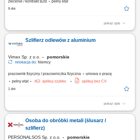
zlecenie / kontrakt B2B
pełny etat
9 dni
pokaż opis
Szlifowanie, szpachlowanie i polerowanie elementów kompozytowych
przy budowie luksusowych jachtów; Przygotowywanie powierzchni do
Szlifierz odlewów z aluminium
dalszych etapów produkcji; Kontrola jakości wykonanych prac oraz
usuwanie usterek; Obsługa elektronarzędzi i narzędzi szlifiersko-
polerskich; Dbanie o porządek na...
Vimex Sp. z o.o.
pomorskie
relokacja do:
Niemcy
pracownik fizyczny / pracowniczka fizyczna
umowa o pracę
pełny etat
aplikuj szybko
aplikuj bez CV
1 dni
pokaż opis
Obowiązki: Prace przy oczyszczaniu odlewów z aluminium;
Prowadzenie bieżącej kontroli produktu na swoim stanowisku pracy i
Osoba do obróbki metali (ślusarz /
zachowanie jego wysokiej jakości;
szlifierz)
PERSONALSOS Sp. z o.o.
pomorskie