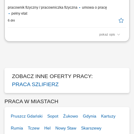
pracownik fizyczny / pracowniczka fizyczna
umowa o pracę
pełny etat
6 dni
pokaż opis
Czym się będziesz zajmować: Szlifowaniem elementów; Kontrolą
jakości wykonanych detali; Dbaniem o powierzone mienie oraz o
porządek na stanowisku pracy.
ZOBACZ INNE OFERTY PRACY:
PRACA SZLIFIERZ
PRACA W MIASTACH
Pruszcz Gdański
Sopot
Żukowo
Gdynia
Kartuzy
Rumia
Tczew
Hel
Nowy Staw
Skarszewy