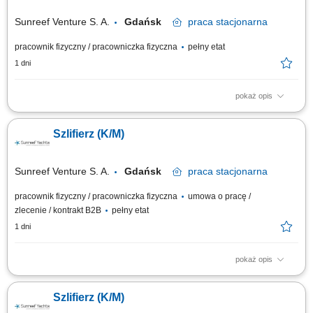
Sunreef Venture S. A.
Gdańsk
praca
stacjonarna
pracownik fizyczny / pracowniczka fizyczna
pełny etat
1 dni
pokaż opis
Zakres obowiązków: Szlifowanie elementów meblowych przy stołach
szlifierskich. Szpachlowanie oraz przygotowywanie powierzchni do
Szlifierz (K/M)
podkładowania i lakierowania. Oklejanie i zabezpieczanie elementów
przed procesem lakierniczym. Praca z substancjami chemicznymi z
zachowaniem zasad BHP oraz...
Sunreef Venture S. A.
Gdańsk
praca
stacjonarna
pracownik fizyczny / pracowniczka fizyczna
umowa o pracę /
zlecenie / kontrakt B2B
pełny etat
1 dni
pokaż opis
Zakres obowiązków: Szlifowanie i szpachlowanie elementów
kompozytowych oraz przygotowywanie powierzchni do kolejnych etapów
Szlifierz (K/M)
produkcji; Polerowanie elementów w celu uzyskania wysokiej jakości
wykończenia; Kontrola jakości wykonywanych prac oraz bieżące