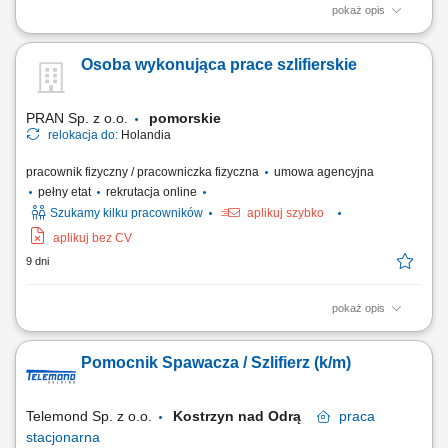
pokaż opis
To będziesz robić: praca ze szlifierką kątową; praca z elementami różnej
wielkości; praca jako szlifierz ze stalą nierdzewną, stalą czarną;
Osoba wykonująca prace szlifierskie
wiercenie, gwintowanie, piłowanie; gratowanie elementów po obróbce
na frezarkach, wypalarkach lub spawarkach;
PRAN Sp. z o.o.
pomorskie
relokacja do:
Holandia
pracownik fizyczny / pracowniczka fizyczna
umowa agencyjna
pełny etat
rekrutacja online
Szukamy kilku pracowników
aplikuj szybko
aplikuj bez CV
9 dni
pokaż opis
To będziesz robić: obsługiwać narzędzia szlifierskie; pracować z dużymi
elementami (elementy do wiatraków wodnych, statków i mostów)
Pomocnik Spawacza / Szlifierz (k/m)
przeprowadzać kontrolę jakości wykonywanych usług; pracować
również na wysokości;
Telemond Sp. z o.o.
Kostrzyn nad Odrą
praca
stacjonarna