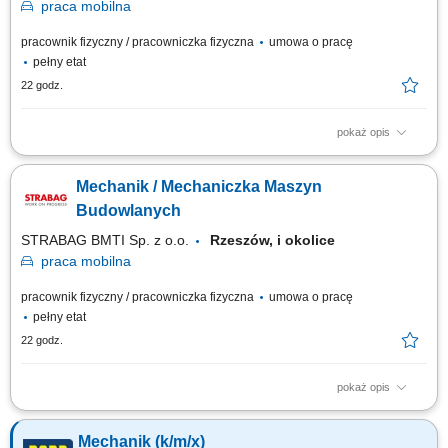
praca
mobilna
pracownik fizyczny / pracowniczka fizyczna
umowa o pracę
pełny etat
22 godz.
pokaż opis
Twoja rola w STRABAG wykonywanie napraw i serwisów maszyn
budowlanych (m. in. koparko-ładowarki, koparki, spycharki, walce, itp.)
Mechanik / Mechaniczka Maszyn
wykonywanie napraw i serwisów drobnego sprzętu (m.in. zagęszczarki,
piły) prace modernizacyjne i konserwacyjne; dokonywanie przeglądów
Budowlanych
technicznych; Co jest dla...
STRABAG BMTI Sp. z o.o.
Rzeszów, i okolice
praca
mobilna
pracownik fizyczny / pracowniczka fizyczna
umowa o pracę
pełny etat
22 godz.
pokaż opis
Opis stanowiska wykonywanie napraw i serwisowanie maszyn
budowlanych, takich jak koparko-ładowarki, koparki, spycharki czy walce;
Mechanik (k/m/x)
serwisowanie drobnego sprzętu, m.in. zagęszczarek i pilarek;