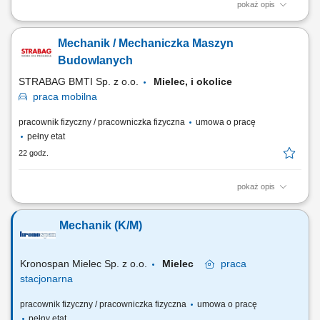
pokaż opis
Twoja rola w STRABAG wykonywanie napraw i serwisów maszyn
budowlanych (m. in. koparko-ładowarki, koparki, spycharki, walce, itp.)
Mechanik / Mechaniczka Maszyn
wykonywanie napraw i serwisów drobnego sprzętu (m.in. zagęszczarki,
piły) prace modernizacyjne i konserwacyjne; dokonywanie przeglądów
Budowlanych
technicznych; Co jest dla...
STRABAG BMTI Sp. z o.o.
Mielec, i okolice
praca
mobilna
pracownik fizyczny / pracowniczka fizyczna
umowa o pracę
pełny etat
22 godz.
pokaż opis
Opis stanowiska wykonywanie napraw i serwisowanie maszyn
budowlanych, takich jak koparko-ładowarki, koparki, spycharki czy
Mechanik (K/M)
walce; serwisowanie drobnego sprzętu, m.in. zagęszczarek i pilarek;
prowadzenie prac konserwacyjnych i modernizacyjnych maszyn;
dokonywanie przeglądów technicznych oraz...
Kronospan Mielec Sp. z o.o.
Mielec
praca
stacjonarna
pracownik fizyczny / pracowniczka fizyczna
umowa o pracę
pełny etat