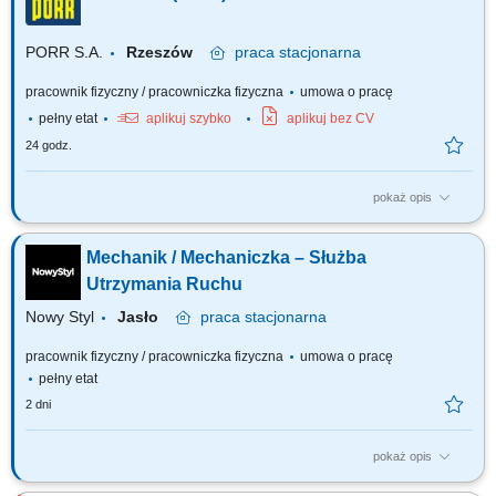
prowadzenie prac konserwacyjnych i modernizacyjnych maszyn;
dokonywanie przeglądów technicznych oraz...
PORR S.A.
Rzeszów
praca
stacjonarna
pracownik fizyczny / pracowniczka fizyczna
umowa o pracę
pełny etat
aplikuj szybko
aplikuj bez CV
24 godz.
pokaż opis
Twoje zadanie: Wykonywanie czynności serwisowych w obszarze
mechanicznym. Diagnostyka i usuwanie awarii urządzeń mechanicznych.
Mechanik / Mechaniczka – Służba
Konserwacja i przeglądy okresowe urządzeń i instalacji w zakresie
mechanicznym. Współpraca z zespołem utrzymania ruchu. Raportowanie
Utrzymania Ruchu ​
wykonywanych prac w systemie...
Nowy Styl
Jasło
praca
stacjonarna
pracownik fizyczny / pracowniczka fizyczna
umowa o pracę
pełny etat
2 dni
pokaż opis
Twój zakres obowiązków: usuwanie awarii maszyn i urządzeń