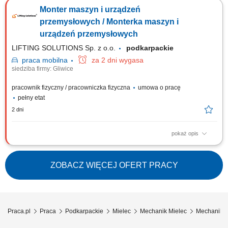
analizowanie przyczyn awarii oraz podejmowanie działań prewencyjnych
Monter maszyn i urządzeń
w celu zapewnienia ciągłości pracy utrzymanie w pełnej sprawności
maszyn i urządzeń oraz wykonywanie konserwacji parku maszynowego
przemysłowych / Monterka maszyn i
obrabiarek, linii...
urządzeń przemysłowych
LIFTING SOLUTIONS Sp. z o.o.
podkarpackie
praca
mobilna
za 2 dni wygasa
siedziba firmy: Gliwice
pracownik fizyczny / pracowniczka fizyczna
umowa o pracę
pełny etat
2 dni
pokaż opis
Zadania Mechaniczny montaż urządzeń, maszyn oraz stanowisk
przemysłowych na podstawie rysunków technicznych; Integracja
poszczególnych zespołów mechanicznych w kompletne systemy
ZOBACZ WIĘCEJ OFERT PRACY
produkcyjne; Bieżące diagnozowanie i samodzielne rozwiązywanie
problemów technicznych podczas montażu;...
Praca.pl
Praca
Podkarpackie
Mielec
Mechanik Mielec
Mechanik m