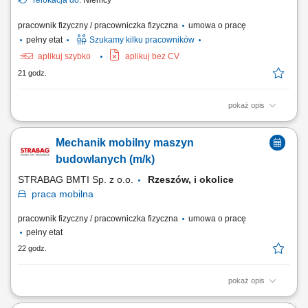
relokacja do:
Niemcy
pracownik fizyczny / pracowniczka fizyczna
umowa o pracę
pełny etat
Szukamy kilku pracowników
aplikuj szybko
aplikuj bez CV
21 godz.
pokaż opis
The work will be carried out at our production and assembly location in
Lindern, Germany. Responsibilities: Assembly of machines and
Mechanik mobilny maszyn
mechanical components; Installation of machine parts according to
technical drawings; Mechanical fitting and assembly work; Assembly of
budowlanych (m/k)
steel structures, piping, fans,...
STRABAG BMTI Sp. z o.o.
Rzeszów, i okolice
praca
mobilna
pracownik fizyczny / pracowniczka fizyczna
umowa o pracę
pełny etat
22 godz.
pokaż opis
Twoja rola w STRABAG wykonywanie napraw i serwisów maszyn