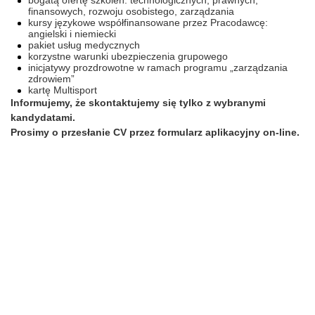
bogatą ofertę szkoleń: technologicznych, prawnych,
finansowych, rozwoju osobistego, zarządzania
kursy językowe współfinansowane przez Pracodawcę:
angielski i niemiecki
pakiet usług medycznych
korzystne warunki ubezpieczenia grupowego
inicjatywy prozdrowotne w ramach programu „zarządzania
zdrowiem”
kartę Multisport
Informujemy, że skontaktujemy się tylko z wybranymi
kandydatami.
Prosimy o przesłanie CV przez formularz aplikacyjny on-line.