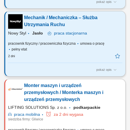
pokaż opis
Twoje zadanie: Wykonywanie czynności serwisowych w obszarze
mechanicznym. Diagnostyka i usuwanie awarii urządzeń
Mechanik / Mechaniczka – Służba
mechanicznych. Konserwacja i przeglądy okresowe urządzeń i
instalacji w zakresie mechanicznym. Współpraca z zespołem
Utrzymania Ruchu ​
utrzymania ruchu. Raportowanie wykonywanych prac w systemie...
Nowy Styl
Jasło
praca
stacjonarna
pracownik fizyczny / pracowniczka fizyczna
umowa o pracę
pełny etat
2 dni
pokaż opis
Twój zakres obowiązków: usuwanie awarii maszyn i urządzeń
analizowanie przyczyn awarii oraz podejmowanie działań
Monter maszyn i urządzeń
prewencyjnych w celu zapewnienia ciągłości pracy utrzymanie w pełnej
sprawności maszyn i urządzeń oraz wykonywanie konserwacji parku
przemysłowych / Monterka maszyn i
maszynowego obrabiarek, linii...
urządzeń przemysłowych
LIFTING SOLUTIONS Sp. z o.o.
podkarpackie
praca
mobilna
za 2 dni wygasa
siedziba firmy: Gliwice