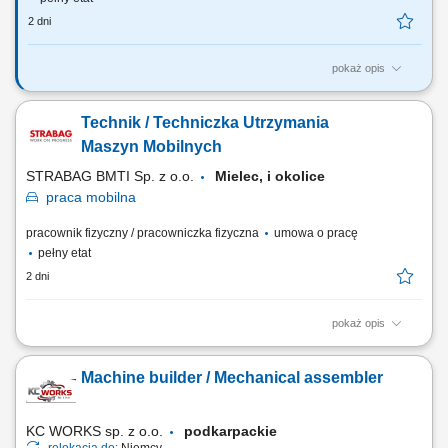
2 dni
pokaż opis
Twój zakres obowiązków: wykonywanie bieżących napraw i
przeglądów maszyn oraz urządzeń produkcyjnych, diagnozowanie i
Technik / Techniczka Utrzymania
usuwanie awarii mechanicznych, realizacja prac konserwacyjnych i
remontowych, wymiana elementów maszyn, współpraca z zespołem
Maszyn Mobilnych
utrzymania ruchu oraz działami...
STRABAG BMTI Sp. z o.o.
Mielec, i okolice
praca
mobilna
pracownik fizyczny / pracowniczka fizyczna
umowa o pracę
pełny etat
2 dni
pokaż opis
Opis stanowiska przeprowadzanie napraw oraz serwisów koparek,
ładowarek, walców i pozostałego sprzętu ciężkiego, obsługa i
Machine builder / Mechanical assembler
konserwacja urządzeń pomocniczych takich jak zagęszczarki i piły,
wykonywanie przeglądów technicznych oraz działań modernizacyjnych,
diagnozowanie usterek na...
KC WORKS sp. z o.o.
podkarpackie