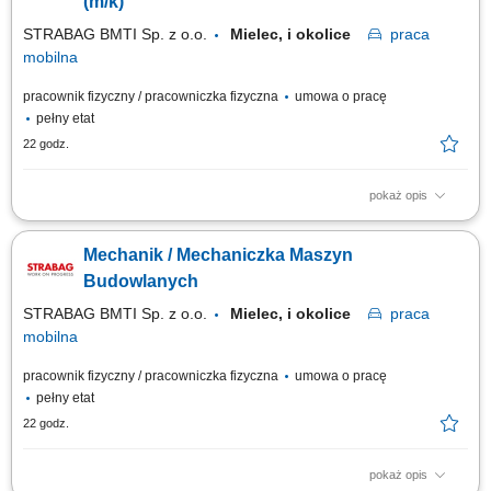
(m/k)
STRABAG BMTI Sp. z o.o.
Mielec, i okolice
praca
mobilna
pracownik fizyczny / pracowniczka fizyczna
umowa o pracę
pełny etat
22 godz.
pokaż opis
Twoja rola w STRABAG wykonywanie napraw i serwisów maszyn
budowlanych (m. in. koparko-ładowarki, koparki, spycharki, walce, itp.)
Mechanik / Mechaniczka Maszyn
wykonywanie napraw i serwisów drobnego sprzętu (m.in. zagęszczarki,
piły) prace modernizacyjne i konserwacyjne; dokonywanie przeglądów
Budowlanych
technicznych; Co jest dla...
STRABAG BMTI Sp. z o.o.
Mielec, i okolice
praca
mobilna
pracownik fizyczny / pracowniczka fizyczna
umowa o pracę
pełny etat
22 godz.
pokaż opis