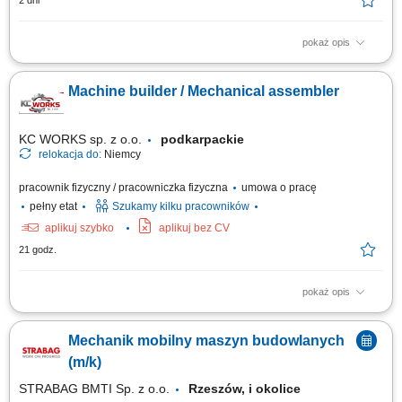
2 dni
pokaż opis
Opis stanowiska przeprowadzanie napraw oraz serwisów koparek,
ładowarek, walców i pozostałego sprzętu ciężkiego, obsługa i
Machine builder / Mechanical assembler
konserwacja urządzeń pomocniczych takich jak zagęszczarki i piły,
wykonywanie przeglądów technicznych oraz działań modernizacyjnych,
diagnozowanie usterek na...
KC WORKS sp. z o.o.
podkarpackie
relokacja do:
Niemcy
pracownik fizyczny / pracowniczka fizyczna
umowa o pracę
pełny etat
Szukamy kilku pracowników
aplikuj szybko
aplikuj bez CV
21 godz.
pokaż opis
The work will be carried out at our production and assembly location in
Lindern, Germany. Responsibilities: Assembly of machines and
Mechanik mobilny maszyn budowlanych
mechanical components; Installation of machine parts according to
technical drawings; Mechanical fitting and assembly work; Assembly of
(m/k)
steel structures, piping, fans,...
STRABAG BMTI Sp. z o.o.
Rzeszów, i okolice