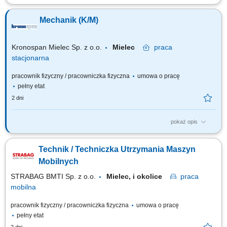
Opis stanowiska wykonywanie napraw i serwisowanie maszyn
budowlanych, takich jak koparko-ładowarki, koparki, spycharki czy walce;
Mechanik (K/M)
serwisowanie drobnego sprzętu, m.in. zagęszczarek i pilarek;
prowadzenie prac konserwacyjnych i modernizacyjnych maszyn;
dokonywanie przeglądów technicznych oraz...
Kronospan Mielec Sp. z o.o.
Mielec
praca
stacjonarna
pracownik fizyczny / pracowniczka fizyczna
umowa o pracę
pełny etat
2 dni
pokaż opis
Twój zakres obowiązków: wykonywanie bieżących napraw i przeglądów
maszyn oraz urządzeń produkcyjnych, diagnozowanie i usuwanie awarii
Technik / Techniczka Utrzymania Maszyn
mechanicznych, realizacja prac konserwacyjnych i remontowych,
wymiana elementów maszyn, współpraca z zespołem utrzymania ruchu
Mobilnych
oraz działami...
STRABAG BMTI Sp. z o.o.
Mielec, i okolice
praca
mobilna
pracownik fizyczny / pracowniczka fizyczna
umowa o pracę
pełny etat