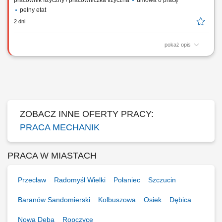
pracownik fizyczny / pracowniczka fizyczna
umowa o pracę
pełny etat
2 dni
pokaż opis
Zadania Mechaniczny montaż urządzeń, maszyn oraz stanowisk
przemysłowych na podstawie rysunków technicznych; Integracja
poszczególnych zespołów mechanicznych w kompletne systemy
produkcyjne; Bieżące diagnozowanie i samodzielne rozwiązywanie
problemów technicznych podczas montażu;...
ZOBACZ INNE OFERTY PRACY:
PRACA MECHANIK
PRACA W MIASTACH
Przecław
Radomyśl Wielki
Połaniec
Szczucin
Baranów Sandomierski
Kolbuszowa
Osiek
Dębica
Nowa Dęba
Ropczyce