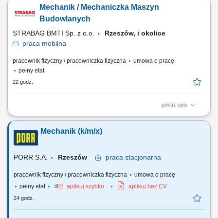
budowlanych (m. in. koparko-ładowarki, koparki, spycharki, walce, itp.)
Mechanik / Mechaniczka Maszyn
wykonywanie napraw i serwisów drobnego sprzętu (m.in. zagęszczarki,
piły) prace modernizacyjne i konserwacyjne; dokonywanie przeglądów
Budowlanych
technicznych; Co jest dla...
STRABAG BMTI Sp. z o.o.
Rzeszów, i okolice
praca
mobilna
pracownik fizyczny / pracowniczka fizyczna
umowa o pracę
pełny etat
22 godz.
pokaż opis
Opis stanowiska wykonywanie napraw i serwisowanie maszyn
budowlanych, takich jak koparko-ładowarki, koparki, spycharki czy
Mechanik (k/m/x)
walce; serwisowanie drobnego sprzętu, m.in. zagęszczarek i pilarek;
prowadzenie prac konserwacyjnych i modernizacyjnych maszyn;
dokonywanie przeglądów technicznych oraz...
PORR S.A.
Rzeszów
praca
stacjonarna
pracownik fizyczny / pracowniczka fizyczna
umowa o pracę
pełny etat
aplikuj szybko
aplikuj bez CV
24 godz.