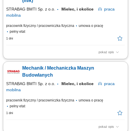
(m/k)
STRABAG BMTI Sp. z o.o.
Mielec, i okolice
praca
mobilna
pracownik fizyczny / pracowniczka fizyczna
umowa o pracę
pełny etat
1 dni
pokaż opis
Twoja rola w STRABAG wykonywanie napraw i serwisów maszyn
budowlanych (m. in. koparko-ładowarki, koparki, spycharki, walce, itp.)
Mechanik / Mechaniczka Maszyn
wykonywanie napraw i serwisów drobnego sprzętu (m.in. zagęszczarki,
piły) prace modernizacyjne i konserwacyjne; dokonywanie przeglądów
Budowlanych
technicznych; Co jest dla...
STRABAG BMTI Sp. z o.o.
Mielec, i okolice
praca
mobilna
pracownik fizyczny / pracowniczka fizyczna
umowa o pracę
pełny etat
1 dni
pokaż opis