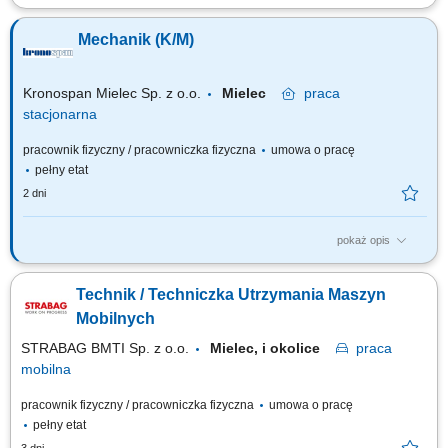
Opis stanowiska wykonywanie napraw i serwisowanie maszyn
budowlanych, takich jak koparko-ładowarki, koparki, spycharki czy walce;
Mechanik (K/M)
serwisowanie drobnego sprzętu, m.in. zagęszczarek i pilarek;
prowadzenie prac konserwacyjnych i modernizacyjnych maszyn;
dokonywanie przeglądów technicznych oraz...
Kronospan Mielec Sp. z o.o.
Mielec
praca
stacjonarna
pracownik fizyczny / pracowniczka fizyczna
umowa o pracę
pełny etat
2 dni
pokaż opis
Twój zakres obowiązków: wykonywanie bieżących napraw i przeglądów
maszyn oraz urządzeń produkcyjnych, diagnozowanie i usuwanie awarii
Technik / Techniczka Utrzymania Maszyn
mechanicznych, realizacja prac konserwacyjnych i remontowych,
wymiana elementów maszyn, współpraca z zespołem utrzymania ruchu
Mobilnych
oraz działami...
STRABAG BMTI Sp. z o.o.
Mielec, i okolice
praca
mobilna
pracownik fizyczny / pracowniczka fizyczna
umowa o pracę
pełny etat