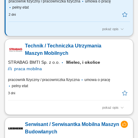
pracownik fizyczny / pracowniczka fizyczna
umowa o pracę
pełny etat
2 dni
pokaż opis
Twój zakres obowiązków: wykonywanie bieżących napraw i
przeglądów maszyn oraz urządzeń produkcyjnych, diagnozowanie i
Technik / Techniczka Utrzymania
usuwanie awarii mechanicznych, realizacja prac konserwacyjnych i
remontowych, wymiana elementów maszyn, współpraca z zespołem
Maszyn Mobilnych
utrzymania ruchu oraz działami...
STRABAG BMTI Sp. z o.o.
Mielec, i okolice
praca
mobilna
pracownik fizyczny / pracowniczka fizyczna
umowa o pracę
pełny etat
3 dni
pokaż opis
Opis stanowiska przeprowadzanie napraw oraz serwisów koparek,
ładowarek, walców i pozostałego sprzętu ciężkiego, obsługa i
Serwisant / Serwisantka Mobilna Maszyn
konserwacja urządzeń pomocniczych takich jak zagęszczarki i piły,
wykonywanie przeglądów technicznych oraz działań modernizacyjnych,
Budowlanych
diagnozowanie usterek na...