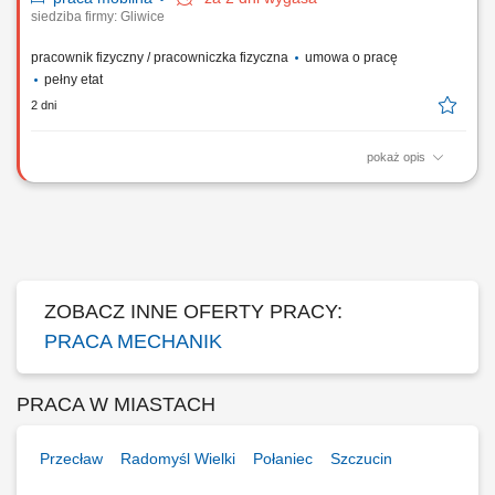
siedziba firmy: Gliwice
pracownik fizyczny / pracowniczka fizyczna
umowa o pracę
pełny etat
2 dni
pokaż opis
Zadania Mechaniczny montaż urządzeń, maszyn oraz stanowisk
przemysłowych na podstawie rysunków technicznych; Integracja
poszczególnych zespołów mechanicznych w kompletne systemy
produkcyjne; Bieżące diagnozowanie i samodzielne rozwiązywanie
problemów technicznych podczas montażu;...
ZOBACZ INNE OFERTY PRACY:
PRACA MECHANIK
PRACA W MIASTACH
Przecław
Radomyśl Wielki
Połaniec
Szczucin