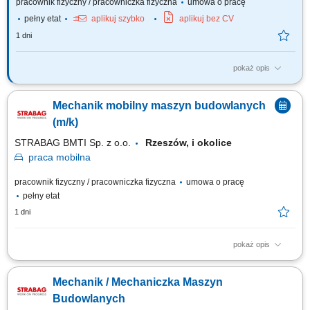
pracownik fizyczny / pracowniczka fizyczna
umowa o pracę
pełny etat
aplikuj szybko
aplikuj bez CV
1 dni
pokaż opis
Twoje zadanie: Wykonywanie czynności serwisowych w obszarze
mechanicznym. Diagnostyka i usuwanie awarii urządzeń mechanicznych.
Mechanik mobilny maszyn budowlanych
Konserwacja i przeglądy okresowe urządzeń i instalacji w zakresie
mechanicznym. Współpraca z zespołem utrzymania ruchu. Raportowanie
(m/k)
wykonywanych prac w systemie...
STRABAG BMTI Sp. z o.o.
Rzeszów, i okolice
praca
mobilna
pracownik fizyczny / pracowniczka fizyczna
umowa o pracę
pełny etat
1 dni
pokaż opis
Twoja rola w STRABAG wykonywanie napraw i serwisów maszyn
budowlanych (m. in. koparko-ładowarki, koparki, spycharki, walce, itp.)
Mechanik / Mechaniczka Maszyn
wykonywanie napraw i serwisów drobnego sprzętu (m.in. zagęszczarki,
piły) prace modernizacyjne i konserwacyjne; dokonywanie przeglądów
Budowlanych
technicznych; Co jest dla...