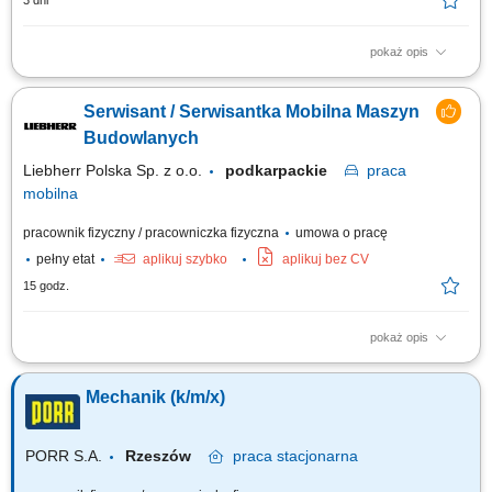
3 dni
pokaż opis
Opis stanowiska przeprowadzanie napraw oraz serwisów koparek,
ładowarek, walców i pozostałego sprzętu ciężkiego, obsługa i
Serwisant / Serwisantka Mobilna Maszyn
konserwacja urządzeń pomocniczych takich jak zagęszczarki i piły,
wykonywanie przeglądów technicznych oraz działań modernizacyjnych,
Budowlanych
diagnozowanie usterek na...
Liebherr Polska Sp. z o.o.
podkarpackie
praca
mobilna
pracownik fizyczny / pracowniczka fizyczna
umowa o pracę
pełny etat
aplikuj szybko
aplikuj bez CV
15 godz.
pokaż opis
Serwisant / Serwisantka Mobilna Maszyn Budowlanych Miejsce pracy:
Rusiec k.Nadarzyna Aplikacje proszę przesyłać na adres :
Mechanik (k/m/x)
rekrutacja@liebherr.com lub Liebherr-Polska Sp. z o.o. ul.Hansa
Liebherra 8, 41-710 Ruda Śląska tel. 32 342 69 72 Dziękujemy za
wszystkie nadesłane aplikacje....
PORR S.A.
Rzeszów
praca
stacjonarna