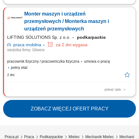
The work will be carried out at our production and assembly location in
Lindern, Germany. Responsibilities: Assembly of machines and
Monter maszyn i urządzeń
mechanical components; Installation of machine parts according to
technical drawings; Mechanical fitting and assembly work; Assembly of
przemysłowych / Monterka maszyn i
steel structures, piping, fans,...
urządzeń przemysłowych
LIFTING SOLUTIONS Sp. z o.o.
podkarpackie
praca
mobilna
za 2 dni wygasa
siedziba firmy: Gliwice
pracownik fizyczny / pracowniczka fizyczna
umowa o pracę
pełny etat
2 dni
pokaż opis
Zadania Mechaniczny montaż urządzeń, maszyn oraz stanowisk
przemysłowych na podstawie rysunków technicznych; Integracja
poszczególnych zespołów mechanicznych w kompletne systemy
ZOBACZ WIĘCEJ OFERT PRACY
produkcyjne; Bieżące diagnozowanie i samodzielne rozwiązywanie
problemów technicznych podczas montażu;...
Praca.pl
Praca
Podkarpackie
Mielec
Mechanik Mielec
Mechanik m