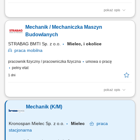
pokaż opis
Twoja rola w STRABAG wykonywanie napraw i serwisów maszyn
budowlanych (m. in. koparko-ładowarki, koparki, spycharki, walce, itp.)
Mechanik / Mechaniczka Maszyn
wykonywanie napraw i serwisów drobnego sprzętu (m.in. zagęszczarki,
piły) prace modernizacyjne i konserwacyjne; dokonywanie przeglądów
Budowlanych
technicznych; Co jest dla...
STRABAG BMTI Sp. z o.o.
Mielec, i okolice
praca
mobilna
pracownik fizyczny / pracowniczka fizyczna
umowa o pracę
pełny etat
1 dni
pokaż opis
Opis stanowiska wykonywanie napraw i serwisowanie maszyn
budowlanych, takich jak koparko-ładowarki, koparki, spycharki czy
Mechanik (K/M)
walce; serwisowanie drobnego sprzętu, m.in. zagęszczarek i pilarek;
prowadzenie prac konserwacyjnych i modernizacyjnych maszyn;
dokonywanie przeglądów technicznych oraz...
Kronospan Mielec Sp. z o.o.
Mielec
praca
stacjonarna