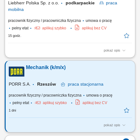
Liebherr Polska Sp. z o.o.
podkarpackie
praca
mobilna
pracownik fizyczny / pracowniczka fizyczna
umowa o pracę
pełny etat
aplikuj szybko
aplikuj bez CV
15 godz.
pokaż opis
Serwisant / Serwisantka Mobilna Maszyn Budowlanych Miejsce pracy:
Rusiec k.Nadarzyna Aplikacje proszę przesyłać na adres :
Mechanik (k/m/x)
rekrutacja@liebherr.com lub Liebherr-Polska Sp. z o.o. ul.Hansa
Liebherra 8, 41-710 Ruda Śląska tel. 32 342 69 72 Dziękujemy za
wszystkie nadesłane aplikacje....
PORR S.A.
Rzeszów
praca
stacjonarna
pracownik fizyczny / pracowniczka fizyczna
umowa o pracę
pełny etat
aplikuj szybko
aplikuj bez CV
1 dni
pokaż opis
Twoje zadanie: Wykonywanie czynności serwisowych w obszarze
mechanicznym. Diagnostyka i usuwanie awarii urządzeń