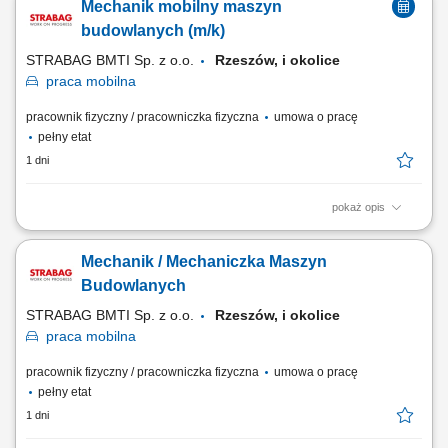
Mechanik mobilny maszyn
mechanicznych. Konserwacja i przeglądy okresowe urządzeń i
instalacji w zakresie mechanicznym. Współpraca z zespołem
budowlanych (m/k)
utrzymania ruchu. Raportowanie wykonywanych prac w systemie...
STRABAG BMTI Sp. z o.o.
Rzeszów, i okolice
praca
mobilna
pracownik fizyczny / pracowniczka fizyczna
umowa o pracę
pełny etat
1 dni
pokaż opis
Twoja rola w STRABAG wykonywanie napraw i serwisów maszyn
budowlanych (m. in. koparko-ładowarki, koparki, spycharki, walce, itp.)
Mechanik / Mechaniczka Maszyn
wykonywanie napraw i serwisów drobnego sprzętu (m.in. zagęszczarki,
piły) prace modernizacyjne i konserwacyjne; dokonywanie przeglądów
Budowlanych
technicznych; Co jest dla...
STRABAG BMTI Sp. z o.o.
Rzeszów, i okolice
praca
mobilna
pracownik fizyczny / pracowniczka fizyczna
umowa o pracę
pełny etat
1 dni