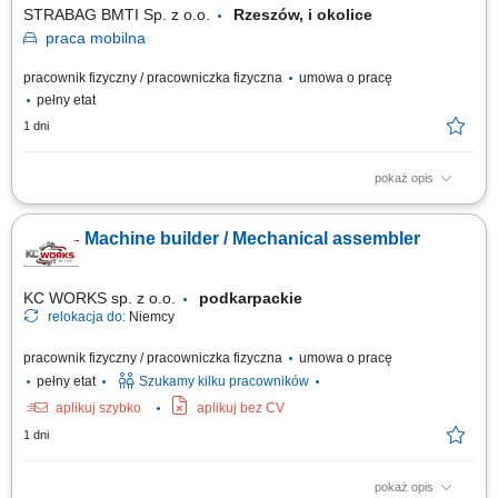
STRABAG BMTI Sp. z o.o.
Rzeszów, i okolice
praca
mobilna
pracownik fizyczny / pracowniczka fizyczna
umowa o pracę
pełny etat
1 dni
pokaż opis
Opis stanowiska wykonywanie napraw i serwisowanie maszyn
budowlanych, takich jak koparko-ładowarki, koparki, spycharki czy walce;
Machine builder / Mechanical assembler
serwisowanie drobnego sprzętu, m.in. zagęszczarek i pilarek;
prowadzenie prac konserwacyjnych i modernizacyjnych maszyn;
dokonywanie przeglądów technicznych oraz...
KC WORKS sp. z o.o.
podkarpackie
relokacja do:
Niemcy
pracownik fizyczny / pracowniczka fizyczna
umowa o pracę
pełny etat
Szukamy kilku pracowników
aplikuj szybko
aplikuj bez CV
1 dni
pokaż opis