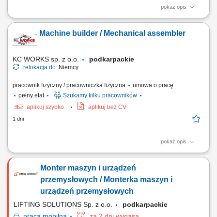
pokaż opis
Opis stanowiska wykonywanie napraw i serwisowanie maszyn
budowlanych, takich jak koparko-ładowarki, koparki, spycharki czy
Machine builder / Mechanical assembler
walce; serwisowanie drobnego sprzętu, m.in. zagęszczarek i pilarek;
prowadzenie prac konserwacyjnych i modernizacyjnych maszyn;
dokonywanie przeglądów technicznych oraz...
KC WORKS sp. z o.o.
podkarpackie
relokacja do:
Niemcy
pracownik fizyczny / pracowniczka fizyczna
umowa o pracę
pełny etat
Szukamy kilku pracowników
aplikuj szybko
aplikuj bez CV
1 dni
pokaż opis
The work will be carried out at our production and assembly location in
Lindern, Germany. Responsibilities: Assembly of machines and
Monter maszyn i urządzeń
mechanical components; Installation of machine parts according to
technical drawings; Mechanical fitting and assembly work; Assembly of
przemysłowych / Monterka maszyn i
steel structures, piping, fans,...
urządzeń przemysłowych
LIFTING SOLUTIONS Sp. z o.o.
podkarpackie
praca
mobilna
za 2 dni wygasa