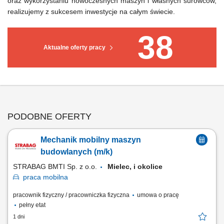
oraz wykorzystaniu nowoczesnych maszyn i własnych surowców,
realizujemy z sukcesem inwestycje na całym świecie.
38
Aktualne oferty pracy
PODOBNE OFERTY
Mechanik mobilny maszyn
budowlanych (m/k)
STRABAG BMTI Sp. z o.o.
Mielec, i okolice
praca
mobilna
pracownik fizyczny / pracowniczka fizyczna
umowa o pracę
pełny etat
1 dni