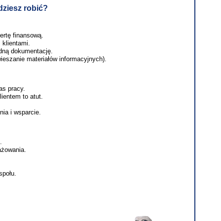
ziesz robić?
ertę finansową.
 klientami.
ędną dokumentację.
wieszanie materiałów informacyjnych).
as pracy.
ientem to atut.
a i wsparcie.
.
ażowania.
społu.