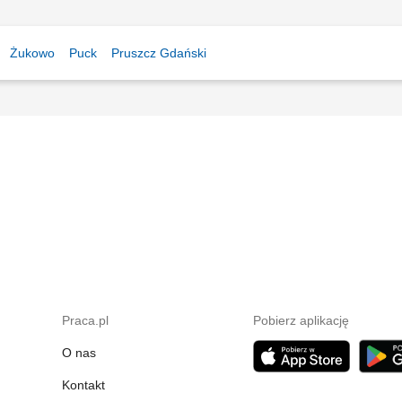
Żukowo
Puck
Pruszcz Gdański
Praca.pl
Pobierz aplikację
O nas
Kontakt