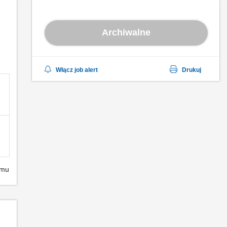
Archiwalne
Włącz job alert
Drukuj
emu