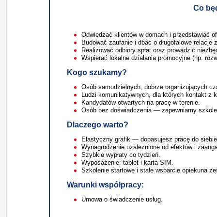
Co będ
Odwiedzać klientów w domach i przedstawiać of
Budować zaufanie i dbać o długofalowe relacje z
Realizować odbiory spłat oraz prowadzić niezb
Wspierać lokalne działania promocyjne (np. roz
Kogo szukamy?
Osób samodzielnych, dobrze organizujących cz
Ludzi komunikatywnych, dla których kontakt z kl
Kandydatów otwartych na pracę w terenie.
Osób bez doświadczenia — zapewniamy szkoleni
Dlaczego warto?
Elastyczny grafik — dopasujesz pracę do siebie
Wynagrodzenie uzależnione od efektów i zaang
Szybkie wypłaty co tydzień.
Wyposażenie: tablet i karta SIM.
Szkolenie startowe i stałe wsparcie opiekuna ze
Warunki współpracy:
Umowa o świadczenie usług.