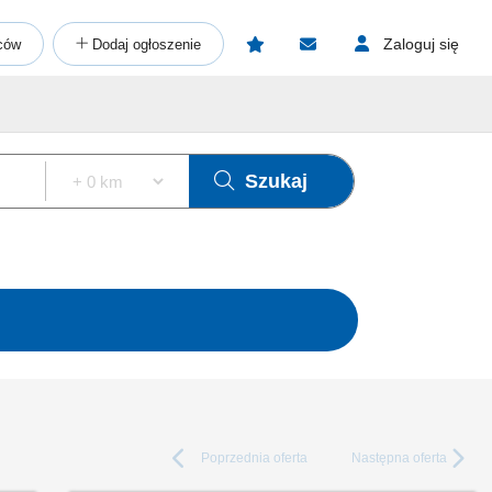
Zaloguj się
ców
Dodaj ogłoszenie
Szukaj
Poprzednia
oferta
Następna
oferta