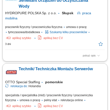
Serwisant Urządzeń do Oczyszczania
Wody
HYDROPURE POLSKA Sp. z o.o.
Słupsk
praca
mobilna
pracownik fizyczny / pracowniczka fizyczna
umowa o pracę
tymczasowa/dodatkowa
Szukamy kilku pracowników
aplikuj szybko
aplikuj bez CV
3 dni
pokaż opis
Zadania w pracy: Instalacje systemów filtracji wody, Bieżąca obsługa
klientów, Wykonywanie napraw gwarancyjnych.
Technik/ Techniczka Montażu Serwerów
OTTO Special Staffing
pomorskie
relokacja do:
Holandia
specjalista / specjalistka (mid) / pracownik fizyczny / pracowniczka
fizyczna
umowa o pracę
pełny etat
rekrutacja online
aplikuj szybko
aplikuj bez CV