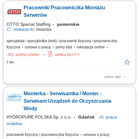
assignments at customer sites, mainly within Europe. Responsibilities
Pracownik/ Pracowniczka Montażu
Mechanical assembly and installation of machines and industrial
equipment; Installation of mechanical components, steel structures,
Serwerów
piping, fans, valves, and...
OTTO Special Staffing
pomorskie
relokacja do:
Holandia
specjalista / specjalistka (mid) / pracownik fizyczny / pracowniczka
fizyczna
umowa o pracę
pełny etat
rekrutacja online
aplikuj szybko
aplikuj bez CV
2 dni
pokaż opis
Opis stanowiska: montaż i konfiguracja serwerów zgodnie z
dokumentacją techniczną oraz standardami jakości, składanie
Monterka - Serwisantka / Monter -
podzespołów komputerowych i przygotowywanie urządzeń do dalszej
dystrybucji, realizacja zadań produkcyjnych zgodnie z harmonogramem i
Serwisant Urządzeń do Oczyszczania
wymaganiami jakościowymi,...
Wody
HYDROPURE POLSKA Sp. z o.o.
Gdańsk
praca
mobilna
pracownik fizyczny / pracowniczka fizyczna
umowa o pracę