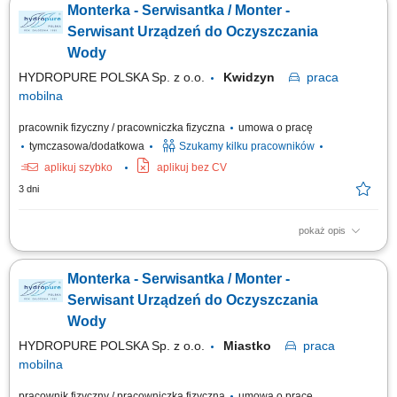
Monterka - Serwisantka / Monter -
Serwisant Urządzeń do Oczyszczania
Wody
HYDROPURE POLSKA Sp. z o.o.
Kwidzyn
praca
mobilna
pracownik fizyczny / pracowniczka fizyczna
umowa o pracę
tymczasowa/dodatkowa
Szukamy kilku pracowników
aplikuj szybko
aplikuj bez CV
3 dni
pokaż opis
Zadania w pracy: Instalacje systemów filtracji wody, Bieżąca obsługa
klientów, Wykonywanie napraw gwarancyjnych.
Monterka - Serwisantka / Monter -
Serwisant Urządzeń do Oczyszczania
Wody
HYDROPURE POLSKA Sp. z o.o.
Miastko
praca
mobilna
pracownik fizyczny / pracowniczka fizyczna
umowa o pracę