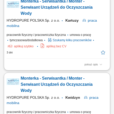
Monterka - Serwisantka / Monter -
Serwisant Urządzeń do Oczyszczania
Wody
HYDROPURE POLSKA Sp. z o.o.
Kartuzy
praca
mobilna
pracownik fizyczny / pracowniczka fizyczna
umowa o pracę
tymczasowa/dodatkowa
Szukamy kilku pracowników
aplikuj szybko
aplikuj bez CV
3 dni
pokaż opis
Zadania w pracy: Instalacje systemów filtracji wody, Bieżąca obsługa
klientów, Wykonywanie napraw gwarancyjnych.
Monterka - Serwisantka / Monter -
Serwisant Urządzeń do Oczyszczania
Wody
HYDROPURE POLSKA Sp. z o.o.
Kwidzyn
praca
mobilna
pracownik fizyczny / pracowniczka fizyczna
umowa o pracę