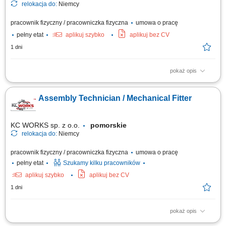
relokacja do:
Niemcy
pracownik fizyczny / pracowniczka fizyczna
umowa o pracę
pełny etat
aplikuj szybko
aplikuj bez CV
1 dni
pokaż opis
Zakres obowiązków montaż bram przemysłowych, montaż systemów
wentylacyjnych, prace ślusarskie i montażowe, obsługa elektronarzędzi,
Assembly Technician / Mechanical Fitter
praca zgodnie z dokumentacją techniczną, dbanie o jakość wykonania i
porządek na miejscu pracy.
KC WORKS sp. z o.o.
pomorskie
relokacja do:
Niemcy
pracownik fizyczny / pracowniczka fizyczna
umowa o pracę
pełny etat
Szukamy kilku pracowników
aplikuj szybko
aplikuj bez CV
1 dni
pokaż opis
The position includes international assembly, installation, and service