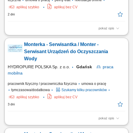
fizyczna
umowa o pracę
pełny etat
rekrutacja online
aplikuj szybko
aplikuj bez CV
2 dni
pokaż opis
Opis stanowiska: montaż i konfiguracja serwerów zgodnie z
dokumentacją techniczną oraz standardami jakości, składanie
Monterka - Serwisantka / Monter -
podzespołów komputerowych i przygotowywanie urządzeń do dalszej
dystrybucji, realizacja zadań produkcyjnych zgodnie z harmonogramem
Serwisant Urządzeń do Oczyszczania
i wymaganiami jakościowymi,...
Wody
HYDROPURE POLSKA Sp. z o.o.
Gdańsk
praca
mobilna
pracownik fizyczny / pracowniczka fizyczna
umowa o pracę
tymczasowa/dodatkowa
Szukamy kilku pracowników
aplikuj szybko
aplikuj bez CV
3 dni
pokaż opis
Zadania w pracy: Instalacje systemów filtracji wody, Bieżąca obsługa
klientów, Wykonywanie napraw gwarancyjnych.