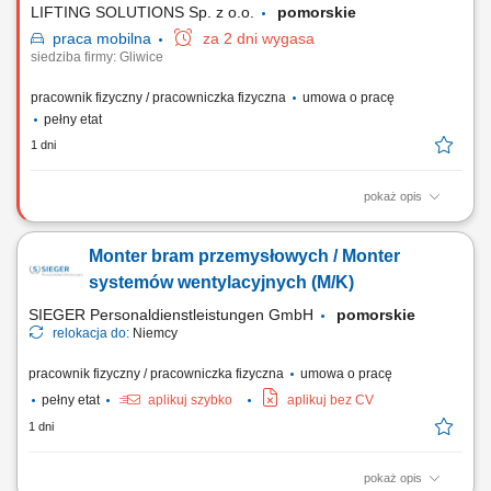
LIFTING SOLUTIONS Sp. z o.o.
pomorskie
praca
mobilna
za 2 dni wygasa
siedziba firmy: Gliwice
pracownik fizyczny / pracowniczka fizyczna
umowa o pracę
pełny etat
1 dni
pokaż opis
Zadania Składanie zespołów maszynowych i stanowisk przemysłowych
zgodnie z dokumentacją projektową; Łączenie i integrowanie
Monter bram przemysłowych / Monter
zmontowanych modułów w gotowe linie oraz systemy technologiczne;
Weryfikacja poprawności montażu i eliminowanie bieżących
systemów wentylacyjnych (M/K)
niezgodności technicznych; Zapewnienie...
SIEGER Personaldienstleistungen GmbH
pomorskie
relokacja do:
Niemcy
pracownik fizyczny / pracowniczka fizyczna
umowa o pracę
pełny etat
aplikuj szybko
aplikuj bez CV
1 dni
pokaż opis