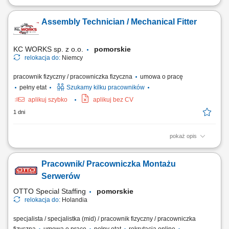
Zakres obowiązków montaż bram przemysłowych, montaż systemów
wentylacyjnych, prace ślusarskie i montażowe, obsługa elektronarzędzi,
Assembly Technician / Mechanical Fitter
praca zgodnie z dokumentacją techniczną, dbanie o jakość wykonania i
porządek na miejscu pracy.
KC WORKS sp. z o.o.
pomorskie
relokacja do:
Niemcy
pracownik fizyczny / pracowniczka fizyczna
umowa o pracę
pełny etat
Szukamy kilku pracowników
aplikuj szybko
aplikuj bez CV
1 dni
pokaż opis
The position includes international assembly, installation, and service
assignments at customer sites, mainly within Europe. Responsibilities
Pracownik/ Pracowniczka Montażu
Mechanical assembly and installation of machines and industrial
equipment; Installation of mechanical components, steel structures,
Serwerów
piping, fans, valves, and...
OTTO Special Staffing
pomorskie
relokacja do:
Holandia
specjalista / specjalistka (mid) / pracownik fizyczny / pracowniczka