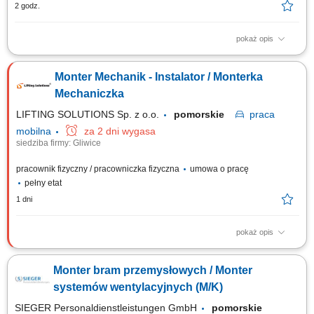
2 godz.
pokaż opis
Opis stanowiska: składanie i przygotowywanie serwerów oraz urządzeń
IT zgodnie z wytycznymi produkcyjnymi, wykonywanie prac montażowych
Monter Mechanik - Instalator / Monterka
z zachowaniem obowiązujących norm jakościowych, realizacja planów
produkcyjnych i terminowe przygotowywanie urządzeń do wysyłki, praca
Mechaniczka
z dokumentacją...
LIFTING SOLUTIONS Sp. z o.o.
pomorskie
praca
mobilna
za 2 dni wygasa
siedziba firmy: Gliwice
pracownik fizyczny / pracowniczka fizyczna
umowa o pracę
pełny etat
1 dni
pokaż opis
Zadania Składanie zespołów maszynowych i stanowisk przemysłowych
zgodnie z dokumentacją projektową; Łączenie i integrowanie
Monter bram przemysłowych / Monter
zmontowanych modułów w gotowe linie oraz systemy technologiczne;
Weryfikacja poprawności montażu i eliminowanie bieżących
systemów wentylacyjnych (M/K)
niezgodności technicznych; Zapewnienie...
SIEGER Personaldienstleistungen GmbH
pomorskie