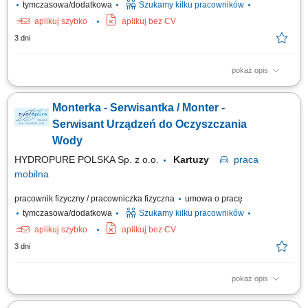
tymczasowa/dodatkowa
Szukamy kilku pracowników
aplikuj szybko
aplikuj bez CV
3 dni
pokaż opis
Zadania w pracy: Instalacje systemów filtracji wody, Bieżąca obsługa
klientów, Wykonywanie napraw gwarancyjnych.
Monterka - Serwisantka / Monter -
Serwisant Urządzeń do Oczyszczania
Wody
HYDROPURE POLSKA Sp. z o.o.
Kartuzy
praca
mobilna
pracownik fizyczny / pracowniczka fizyczna
umowa o pracę
tymczasowa/dodatkowa
Szukamy kilku pracowników
aplikuj szybko
aplikuj bez CV
3 dni
pokaż opis
Zadania w pracy: Instalacje systemów filtracji wody, Bieżąca obsługa
klientów, Wykonywanie napraw gwarancyjnych.