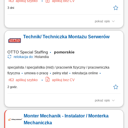
aplikuj szybko
aplikuj bez CV
3 dni
pokaż opis
Zadania w pracy: Instalacje systemów filtracji wody, Bieżąca obsługa
klientów, Wykonywanie napraw gwarancyjnych.
Technik/ Techniczka Montażu Serwerów
OTTO Special Staffing
pomorskie
relokacja do:
Holandia
specjalista / specjalistka (mid) / pracownik fizyczny / pracowniczka
fizyczna
umowa o pracę
pełny etat
rekrutacja online
aplikuj szybko
aplikuj bez CV
2 godz.
pokaż opis
Opis stanowiska: składanie i przygotowywanie serwerów oraz urządzeń
IT zgodnie z wytycznymi produkcyjnymi, wykonywanie prac
Monter Mechanik - Instalator / Monterka
montażowych z zachowaniem obowiązujących norm jakościowych,
realizacja planów produkcyjnych i terminowe przygotowywanie
Mechaniczka
urządzeń do wysyłki, praca z dokumentacją...