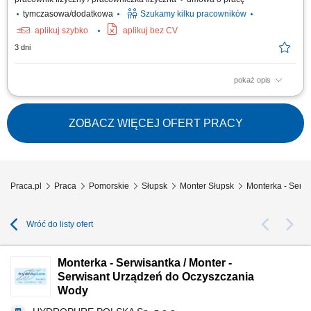
tymczasowa/dodatkowa
Szukamy kilku pracowników
aplikuj szybko
aplikuj bez CV
3 dni
pokaż opis
Zadania w pracy: Instalacje systemów filtracji wody, Bieżąca obsługa
klientów, Wykonywanie napraw gwarancyjnych.
ZOBACZ WIĘCEJ OFERT PRACY
Praca.pl
Praca
Pomorskie
Słupsk
Monter Słupsk
Monterka - Serwi
Wróć do listy ofert
Monterka - Serwisantka / Monter -
Serwisant Urządzeń do Oczyszczania
Wody