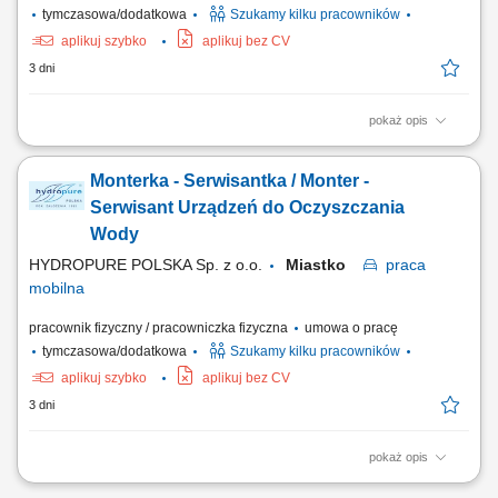
tymczasowa/dodatkowa
Szukamy kilku pracowników
aplikuj szybko
aplikuj bez CV
3 dni
pokaż opis
Zadania w pracy: Instalacje systemów filtracji wody, Bieżąca obsługa
klientów, Wykonywanie napraw gwarancyjnych.
Monterka - Serwisantka / Monter -
Serwisant Urządzeń do Oczyszczania
Wody
HYDROPURE POLSKA Sp. z o.o.
Miastko
praca
mobilna
pracownik fizyczny / pracowniczka fizyczna
umowa o pracę
tymczasowa/dodatkowa
Szukamy kilku pracowników
aplikuj szybko
aplikuj bez CV
3 dni
pokaż opis
Zadania w pracy: Instalacje systemów filtracji wody, Bieżąca obsługa