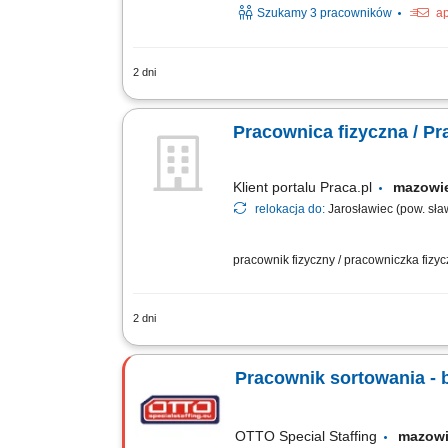
Szukamy 3 pracowników
ap
2 dni
Obowiązki: Utrzymywanie czystości w w
Opróżnianie koszy na śmieci i prawidło
Pracownica fizyczna / Pr
Klient portalu Praca.pl
mazowi
relokacja do:
Jarosławiec (pow. sła
pracownik fizyczny / pracowniczka fizy
2 dni
Utrzymywanie porządku i czystości na t
Utrzymywanie czystości w pomieszczeni
Pracownik sortowania - 
OTTO Special Staffing
mazow