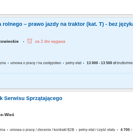
f storage oraz elektronicznych systemów zamknięć. Odbiór i kontrola dostaw mat
odnie z harmonogramem projektu. Po wdrożeniu samodzielna realizacja prac mont
olnego – prawo jazdy na traktor (kat. T) - bez język
zowieckie
za 2 dni wygasa
yczna
umowa o pracę / na zastępstwo
pełny etat
13 000 - 13 500 zł
brutto/mie
ozwijanie mat wegetacyjnych na polu, pakowanie mat na palety, workowanie nawoz
k Serwisu Sprzątającego
ce-Wieś
czna
umowa o pracę / zlecenie / kontrakt B2B
pełny etat / część etatu
4 700 - 