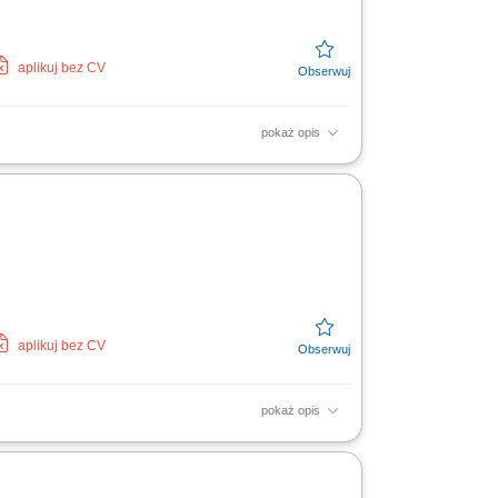
aplikuj bez CV
pokaż opis
tawowa w wysokości 14,99 € za godzinę,
 otrzymać...
aplikuj bez CV
pokaż opis
owców na linii produkcyjnej, udział w
ągłości pracy,...