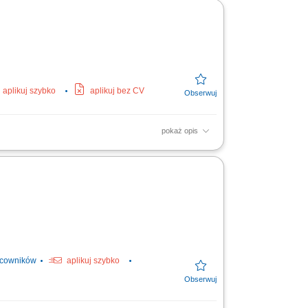
aplikuj szybko
aplikuj bez CV
pokaż opis
ych: zamiatanie liści, zbieranie śmieci,
ł budynku;
acowników
aplikuj szybko