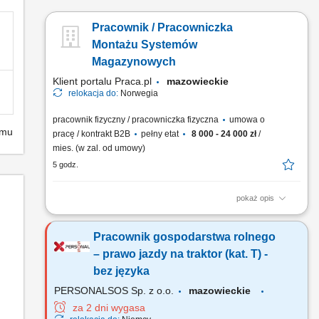
Pracownik / Pracowniczka
Montażu Systemów
Magazynowych
Klient portalu Praca.pl
mazowieckie
relokacja do:
Norwegia
pracownik fizyczny / pracowniczka fizyczna
umowa o
emu
pracę / kontrakt B2B
pełny etat
8 000 - 24 000 zł
/
mies. (w zal. od umowy)
5 godz.
pokaż opis
Montaż systemów magazynowych typu self storage oraz
elektronicznych systemów zamknięć. Odbiór i kontrola dostaw
Pracownik gospodarstwa rolnego
materiałów. Dbanie o jakość oraz terminową realizację prac.
Wykonywanie zadań zgodnie z harmonogramem projektu. Po
– prawo jazdy na traktor (kat. T) -
wdrożeniu samodzielna realizacja prac montażowych.
bez języka
Miejsce...
PERSONALSOS Sp. z o.o.
mazowieckie
za 2 dni wygasa