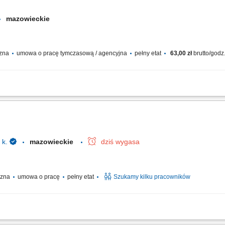
mazowieckie
czna
umowa o pracę tymczasową / agencyjna
pełny etat
63,00 zł
brutto/godz
rska firma specjalizująca się w hodowli, rozmnażaniu i sprzedaży ozdobnych rośli
, kwiatów ciętych oraz cebulek kwiatowych. Działalność przedsiębiorstwa obejmuje..
 k.
mazowieckie
dziś wygasa
yczna
umowa o pracę
pełny etat
Szukamy kilku pracowników
cnicze na hali produkcyjnej, w magazynie lub w pralni przemysłowej Obsługa pros