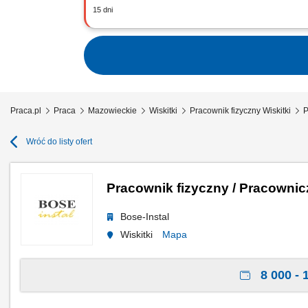
15 dni
To będziesz robić: asystować przy roz
klientami;
Praca.pl
Praca
Mazowieckie
Wiskitki
Pracownik fizyczny Wiskitki
P
Wróć do listy ofert
Pracownik fizyczny / Pracownic
Bose-Instal
Wiskitki
Mapa
8 000 - 