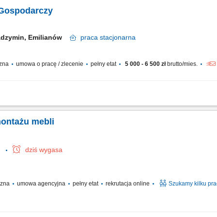
i; Kompletowanie zamówień; Proste prace pomocnicze na terenie zakładu;
 Gospodarczy
dzymin, Emilianów
praca
stacjonarna
czna
umowa o pracę / zlecenie
pełny etat
5 000 - 6 500 zł
brutto/mies.
nie krzewów, pielenie, podlewanie i opryski; Utrzymanie czystości terenów zewnętrzn
żanie ręczne oraz mechaniczne; Wykonywanie drobnych prac naprawczych wokó
montażu mebli
e
dziś wygasa
yczna
umowa agencyjna
pełny etat
rekrutacja online
Szukamy kilku pr