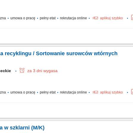
yczna
umowa o pracę
pełny etat
rekrutacja online
aplikuj szybko
godzinowe brutto w wysokości 16,41 €. Na tę kwotę składa się Twoja stawka pods
rlopowy oraz udział w zyskach. W zależności od Twoich obowiązków możesz także
a recyklingu / Sortowanie surowców wtórnych
ieckie
za 3 dni wygasa
yczna
umowa o pracę
pełny etat
rekrutacja online
aplikuj szybko
e sortowanie materiałów przeznaczonych do recyklingu, kontrola i segregacja sur
ykorzystania materiałów, współpraca z zespołem produkcyjnym w celu utrzymania ci
 w szklarni (M/K)