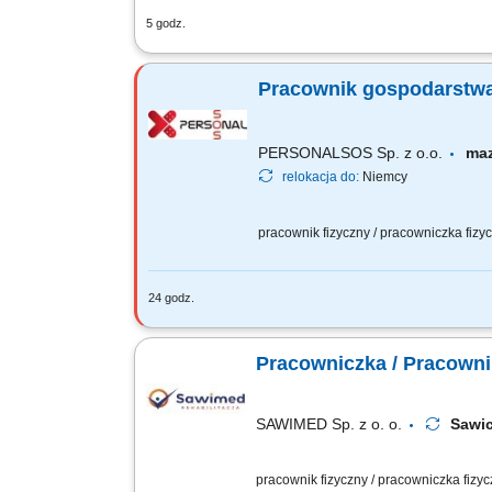
5 godz.
Montaż systemów magazynowych typu sel
realizację prac. Wykonywanie zadań zg
Pracownik gospodarstwa r
PERSONALSOS Sp. z o.o.
ma
relokacja do:
Niemcy
pracownik fizyczny / pracowniczka fiz
24 godz.
Zakres obowiązków: przygotowanie i r
Pracowniczka / Pracowni
SAWIMED Sp. z o. o.
Sawi
pracownik fizyczny / pracowniczka fizy