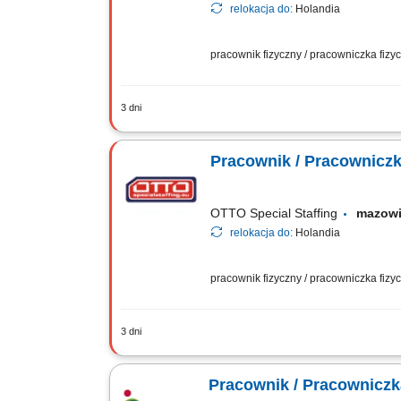
relokacja do:
Holandia
pracownik fizyczny / pracowniczka fiz
3 dni
Otrzymujesz całkowite wynagrodzenie 
powiększona o dodatek ADV, dodatek u
Pracownik / Pracowniczk
OTTO Special Staffing
mazow
relokacja do:
Holandia
pracownik fizyczny / pracowniczka fiz
3 dni
Zakres obowiązków ręczne i mechaniczn
procesie odzysku metali i ponownego w
Pracownik / Pracowniczka