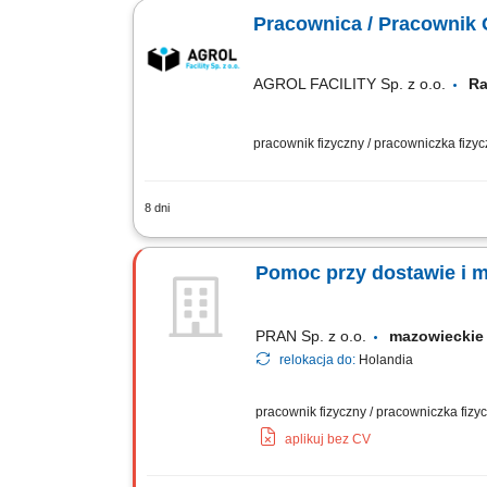
pakowanie produktów; Kontrola jakośc
Pracownica / Pracownik
AGROL FACILITY Sp. z o.o.
Ra
pracownik fizyczny / pracowniczka fizy
8 dni
Pielęgnacja zieleni: koszenie, przycina
segregacja odpadów; Sezonowe odśnie
Pomoc przy dostawie i 
PRAN Sp. z o.o.
mazowiecki
relokacja do:
Holandia
pracownik fizyczny / pracowniczka fiz
aplikuj bez CV