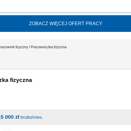
wożeniu zamówionych mebli do klientów; pomagać przy ich wyładowywaniu i składan
ZOBACZ WIĘCEJ OFERT PRACY
racownik fizyczny / Pracowniczka fizyczna
zka fizyczna
15 000 zł
brutto/mies.