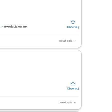
.
rekrutacja online
pokaż opis
n i kwiatów, w tym roślin doniczkowych,
.
pokaż opis
tych maszyn produkcyjnych; Układanie /