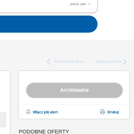
pokaż opis
iu na miejscu; dbać o dobry kontakt z
Poprzednia
oferta
Następna
oferta
Archiwalne
Włącz job alert
Drukuj
PODOBNE OFERTY