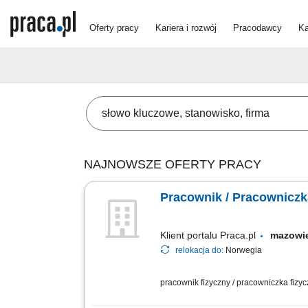
Oferty pracy
Kariera i rozwój
Pracodawcy
Ka
NAJNOWSZE OFERTY PRACY
Pracownik / Pracownic
Klient portalu Praca.pl
mazowi
relokacja do:
Norwegia
pracownik fizyczny / pracowniczka fizy