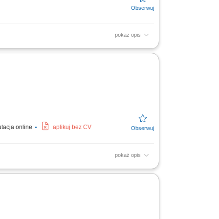
pokaż opis
urowych, korytarzy oraz sanitariatów;
tykułów higienicznych;
utacja online
aplikuj bez CV
pokaż opis
oślinność. Odśnieżanie w okresie zimowym.
cnicze:...