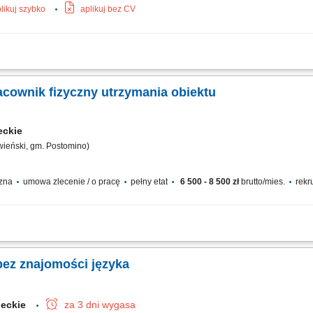
likuj szybko
aplikuj bez CV
yznaczonych strefach budynku użyteczności publicznej; Sprzątanie pomieszczeń bi
wa segregacja odpadów; Kontrola oraz uzupełnianie zapasu środków czystości i ar
acownik fizyczny utrzymania obiektu
eckie
wieński, gm. Postomino)
czna
umowa zlecenie / o pracę
pełny etat
6 500 - 8 500 zł
brutto/mies.
rekr
erenie obiektu. Pielęgnacja terenów zielonych: koszenie, podlewanie, dbanie o r
ach gospodarczych oraz na alejkach i chodnikach. Drobne prace techniczne i pomo
bez znajomości języka
ieckie
za 3 dni wygasa