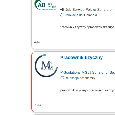
AB Job Service Polska Sp. z o.o.
relokacja do:
Holandia
pracownik fizyczny / pracowniczka fizy
4 dni
Nasz klient to międzynarodowa, holende
balkonowych, bylin, roślin tropikalnych
Pracownik fizyczny
MGsolutions MGJJ Sp. z o. o. Sp.
relokacja do:
Niemcy
pracownik fizyczny / pracowniczka fiz
5 dni
Opis stanowiska Prace fizyczne / pomo