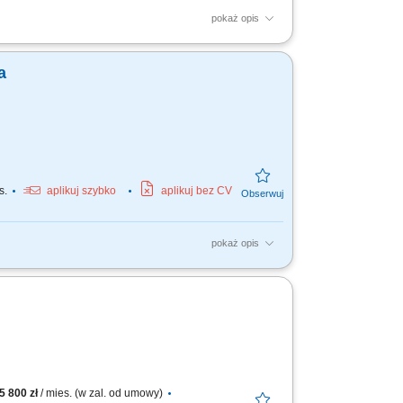
pokaż opis
eriałów. Dbanie o jakość oraz terminową
ażowych. Miejsce...
a
s.
aplikuj szybko
aplikuj bez CV
pokaż opis
ów, obsługa maszyn rolniczych.
5 800 zł
/ mies. (w zal. od umowy)