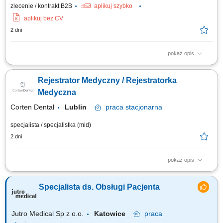
zlecenie / kontrakt B2B
aplikuj szybko
aplikuj bez CV
2 dni
pokaż opis
bezpośredni i telefoniczny kontakt z pacjentem; prace administracyjne
związane z obsługą pacjenta; współpraca z personelem medycznym;
Rejestrator Medyczny / Rejestratorka
rejestracja usług medycznych (internetowa, telefoniczna, bezpośrednia);
obsługa systemów informatycznych - wprowadzanie danych; zapewnienie
Medyczna
prawidłowego...
Corten Dental
Lublin
praca
stacjonarna
specjalista / specjalistka (mid)
2 dni
pokaż opis
Obowiązki: Udzielanie informacji o usługach placówki i zasadach jej
funkcjonowania; Rejestracja pacjentów (osobista, telefoniczna, mailowa)
Specjalista ds. Obsługi Pacjenta
oraz koordynacja obiegu dokumentacji; Prowadzenie kalendarza wizyt i
bieżąca aktualizacja harmonogramów przyjęć lekarzy; Obsługa
płatności,...
Jutro Medical Sp z o.o.
Katowice
praca