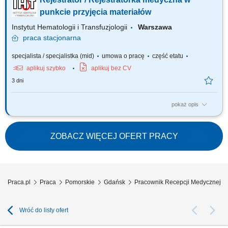
przyjmowanie deklaracji, dokumentacji medycznej oraz wymaganych
upoważnień; pomoc Pacjentom w korzystaniu z aplikacji oraz
punkcie przyjęcia materiałów
prezentowanie jej możliwości;...
Instytut Hematologii i Transfuzjologii
Warszawa
praca
stacjonarna
specjalista / specjalistka (mid)
umowa o pracę
część etatu
aplikuj szybko
aplikuj bez CV
3 dni
pokaż opis
Poszukujemy osoby do pracy w niepełnym wymiarze czasu pracy (½
etatu) Zakres obowiązków: przyjmowanie i rejestrowanie próbek do
badań z zewnętrznych podmiotów leczniczych oraz z pracowni /
ZOBACZ WIĘCEJ OFERT PRACY
Zakładów IHIT, przeprowadzanie kontroli wizualnej próbek oraz kontroli
warunków transportu próbek,...
Praca.pl
Praca
Pomorskie
Gdańsk
Pracownik Recepcji Medycznej 
Wróć do listy ofert