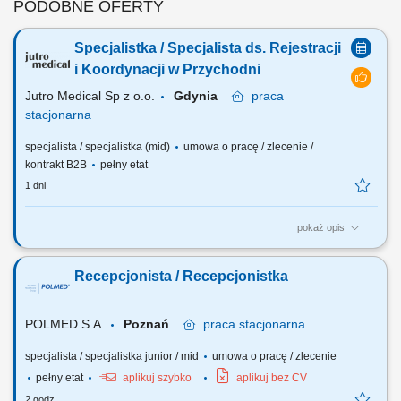
PODOBNE OFERTY
Specjalistka / Specjalista ds. Rejestracji
i Koordynacji w Przychodni
Jutro Medical Sp z o.o.
Gdynia
praca
stacjonarna
specjalista / specjalistka (mid)
umowa o pracę / zlecenie /
kontrakt B2B
pełny etat
1 dni
pokaż opis
Zakres obowiązków i opis roli Poszukujemy osoby, która połączy
umiejętności bezpośredniego kontaktu z pacjentami z zdolnościami
Recepcjonista / Recepcjonistka
organizacyjnymi i liderskimi. W tej roli będziesz sercem naszej
przychodni - z jednej strony dbając o profesjonalną i empatyczną
obsługę pacjentów na...
POLMED S.A.
Poznań
praca
stacjonarna
specjalista / specjalistka junior / mid
umowa o pracę / zlecenie
pełny etat
aplikuj szybko
aplikuj bez CV
2 godz.