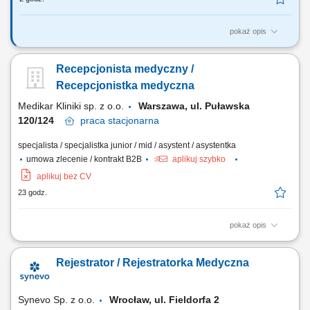
pokaż opis
Twoim zadaniem będzie: pomoc recepcji zgodnie z przyjętymi
standardami w POLMED; Wymagania: Dokładność, rzetelność i
Recepcjonista medyczny /
zaangażowanie w wykonywaną pracę; Umiejętność pracy zespołowej,
empatia, odporność na stres, elastyczność, samodzielność. Miłe
Recepcjonistka medyczna
usposobienie i wyrozumiałość dla...
Medikar Kliniki sp. z o.o.
Warszawa, ul. Puławska
120/124
praca
stacjonarna
specjalista / specjalistka junior / mid / asystent / asystentka
umowa zlecenie / kontrakt B2B
aplikuj szybko
aplikuj bez CV
23 godz.
pokaż opis
bezpośredni i telefoniczny kontakt z pacjentami, rejestracja wizyt i usług
medycznych, współpraca z personelem medycznym i wsparcie
Rejestrator / Rejestratorka Medyczna
administracyjne, obsługa systemów informatycznych, wprowadzanie
danych i dbanie o prawidłowy obieg dokumentów, sprawna obsługa
komputera i urządzeń...
Synevo Sp. z o.o.
Wrocław, ul. Fieldorfa 2