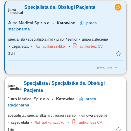
funkcjonowania; Rejestracja pacjentów (osobista, telefoniczna,
Specjalista ds. Obsługi Pacjenta
mailowa) oraz koordynacja obiegu dokumentacji; Prowadzenie
kalendarza wizyt i bieżąca aktualizacja harmonogramów przyjęć
lekarzy; Obsługa płatności,...
Jutro Medical Sp z o.o.
Katowice
praca
stacjonarna
specjalista / specjalistka mid / junior / senior
umowa zlecenie
część etatu
aplikuj szybko
aplikuj bez CV
3 dni
pokaż opis
Opis stanowiska: Opieka nad pacjentem w placówce:Weryfikacja
tożsamości pacjentów i zarządzanie wizytami w systemie; Rejestracja
Specjalista / Specjalistka ds. Obsługi
wizyt; Zbieranie deklaracji, dokumentacji medycznej oraz upoważnień
pacjentów; Wsparcie pacjentów w aplikacji:Pomoc w instalacji i
Pacjenta
obsłudze aplikacji;...
Jutro Medical Sp z o.o.
Katowice
praca
stacjonarna
specjalista / specjalistka mid / junior / senior
umowa zlecenie
część etatu
aplikuj szybko
aplikuj bez CV
3 dni