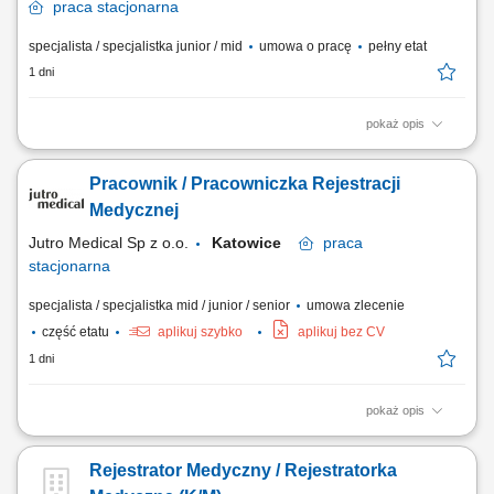
praca
stacjonarna
specjalista / specjalistka junior / mid
umowa o pracę
pełny etat
1 dni
pokaż opis
Opis stanowiska Prowadzenie dokumentacji medycznej, zgodnie ze
standardami laboratorium; Nadzór nad właściwym obiegiem
Pracownik / Pracowniczka Rejestracji
dokumentów przychodzących i wychodzących; Zapewnienie
prawidłowego obiegu dokumentacji medycznej wewnątrz laboratorium;
Medycznej
Ewidencjonowanie wyników badań.
Jutro Medical Sp z o.o.
Katowice
praca
stacjonarna
specjalista / specjalistka mid / junior / senior
umowa zlecenie
część etatu
aplikuj szybko
aplikuj bez CV
1 dni
pokaż opis
Opis stanowiska profesjonalna obsługa Pacjentów w placówce
medycznej; rejestracja wizyt oraz aktualizacja danych w systemie;
Rejestrator Medyczny / Rejestratorka
weryfikowanie danych Pacjentów i kompletowanie wymaganej