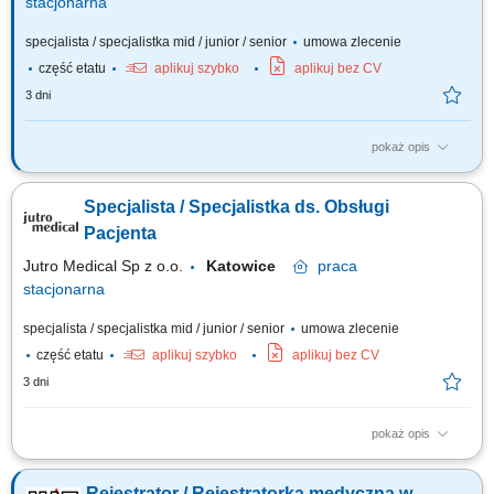
stacjonarna
specjalista / specjalistka mid / junior / senior
umowa zlecenie
część etatu
aplikuj szybko
aplikuj bez CV
3 dni
pokaż opis
Opis stanowiska: Opieka nad pacjentem w placówce:Weryfikacja
tożsamości pacjentów i zarządzanie wizytami w systemie; Rejestracja
Specjalista / Specjalistka ds. Obsługi
wizyt; Zbieranie deklaracji, dokumentacji medycznej oraz upoważnień
pacjentów; Wsparcie pacjentów w aplikacji:Pomoc w instalacji i obsłudze
Pacjenta
aplikacji;...
Jutro Medical Sp z o.o.
Katowice
praca
stacjonarna
specjalista / specjalistka mid / junior / senior
umowa zlecenie
część etatu
aplikuj szybko
aplikuj bez CV
3 dni
pokaż opis
Opis stanowiska kompleksowa obsługa Pacjentów korzystających z usług
placówki; prowadzenie rejestracji wizyt i zarządzanie harmonogramem;
Rejestrator / Rejestratorka medyczna w