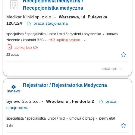
Recepcjonista medyczny /
zaangażowanie w wykonywaną pracę; Umiejętność pracy zespołowej,
empatia, odporność na stres, elastyczność, samodzielność. Miłe
Recepcjonistka medyczna
usposobienie i wyrozumiałość dla...
Medikar Kliniki sp. z o.o.
Warszawa, ul. Puławska
120/124
praca
stacjonarna
specjalista / specjalistka junior / mid / asystent / asystentka
umowa
zlecenie / kontrakt B2B
aplikuj szybko
aplikuj bez CV
23 godz.
pokaż opis
bezpośredni i telefoniczny kontakt z pacjentami, rejestracja wizyt i usług
medycznych, współpraca z personelem medycznym i wsparcie
Rejestrator / Rejestratorka Medyczna
administracyjne, obsługa systemów informatycznych, wprowadzanie
danych i dbanie o prawidłowy obieg dokumentów, sprawna obsługa
komputera i urządzeń...
Synevo Sp. z o.o.
Wrocław, ul. Fieldorfa 2
praca
stacjonarna
specjalista / specjalistka junior / mid
umowa o pracę
pełny etat
1 dni