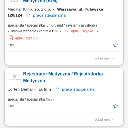
dokumentacji; udzielanie informacji o dostępnych usługach oraz
Medyczna (K/M)
możliwościach korzystania z telemedycyny;...
Medikar Kliniki sp. z o.o.
Warszawa, ul. Puławska
120/124
praca
stacjonarna
specjalista / specjalistka junior / mid / asystent / asystentka
umowa zlecenie / kontrakt B2B
aplikuj szybko
aplikuj bez CV
2 dni
pokaż opis
bezpośredni i telefoniczny kontakt z pacjentem; prace administracyjne
związane z obsługą pacjenta; współpraca z personelem medycznym;
Rejestrator Medyczny / Rejestratorka
rejestracja usług medycznych (internetowa, telefoniczna,
bezpośrednia); obsługa systemów informatycznych - wprowadzanie
Medyczna
danych; zapewnienie prawidłowego...
Corten Dental
Lublin
praca
stacjonarna
specjalista / specjalistka (mid)
2 dni
pokaż opis
Obowiązki: Udzielanie informacji o usługach placówki i zasadach jej