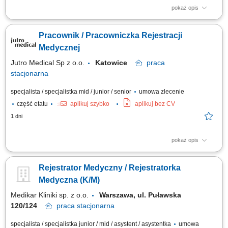
pokaż opis
Opis stanowiska Prowadzenie dokumentacji medycznej, zgodnie ze
standardami laboratorium; Nadzór nad właściwym obiegiem dokumentów
Pracownik / Pracowniczka Rejestracji
przychodzących i wychodzących; Zapewnienie prawidłowego obiegu
dokumentacji medycznej wewnątrz laboratorium; Ewidencjonowanie
Medycznej
wyników badań.
Jutro Medical Sp z o.o.
Katowice
praca
stacjonarna
specjalista / specjalistka mid / junior / senior
umowa zlecenie
część etatu
aplikuj szybko
aplikuj bez CV
1 dni
pokaż opis
Opis stanowiska profesjonalna obsługa Pacjentów w placówce
medycznej; rejestracja wizyt oraz aktualizacja danych w systemie;
Rejestrator Medyczny / Rejestratorka
weryfikowanie danych Pacjentów i kompletowanie wymaganej
dokumentacji; udzielanie informacji o dostępnych usługach oraz
Medyczna (K/M)
możliwościach korzystania z telemedycyny;...
Medikar Kliniki sp. z o.o.
Warszawa, ul. Puławska
120/124
praca
stacjonarna
specjalista / specjalistka junior / mid / asystent / asystentka
umowa