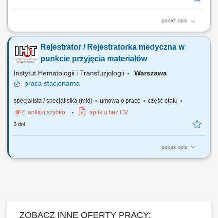
pokaż opis
Opis stanowiska kompleksowa obsługa Pacjentów korzystających z
usług placówki; prowadzenie rejestracji wizyt i zarządzanie
Rejestrator / Rejestratorka medyczna w
harmonogramem; przyjmowanie deklaracji, dokumentacji medycznej
oraz wymaganych upoważnień; pomoc Pacjentom w korzystaniu z
punkcie przyjęcia materiałów
aplikacji oraz prezentowanie jej możliwości;...
Instytut Hematologii i Transfuzjologii
Warszawa
praca
stacjonarna
specjalista / specjalistka (mid)
umowa o pracę
część etatu
aplikuj szybko
aplikuj bez CV
3 dni
pokaż opis
Poszukujemy osoby do pracy w niepełnym wymiarze czasu pracy (½
etatu) Zakres obowiązków: przyjmowanie i rejestrowanie próbek do
badań z zewnętrznych podmiotów leczniczych oraz z pracowni /
Zakładów IHIT, przeprowadzanie kontroli wizualnej próbek oraz kontroli
warunków transportu próbek,...
ZOBACZ INNE OFERTY PRACY: