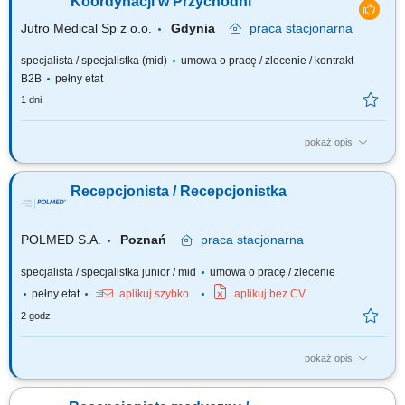
Koordynacji w Przychodni
Jutro Medical Sp z o.o.
Gdynia
praca
stacjonarna
specjalista / specjalistka (mid)
umowa o pracę / zlecenie / kontrakt
B2B
pełny etat
1 dni
pokaż opis
Zakres obowiązków i opis roli Poszukujemy osoby, która połączy
umiejętności bezpośredniego kontaktu z pacjentami z zdolnościami
Recepcjonista / Recepcjonistka
organizacyjnymi i liderskimi. W tej roli będziesz sercem naszej
przychodni - z jednej strony dbając o profesjonalną i empatyczną obsługę
pacjentów na...
POLMED S.A.
Poznań
praca
stacjonarna
specjalista / specjalistka junior / mid
umowa o pracę / zlecenie
pełny etat
aplikuj szybko
aplikuj bez CV
2 godz.
pokaż opis
Twoim zadaniem będzie: pomoc recepcji zgodnie z przyjętymi
standardami w POLMED; Wymagania: Dokładność, rzetelność i