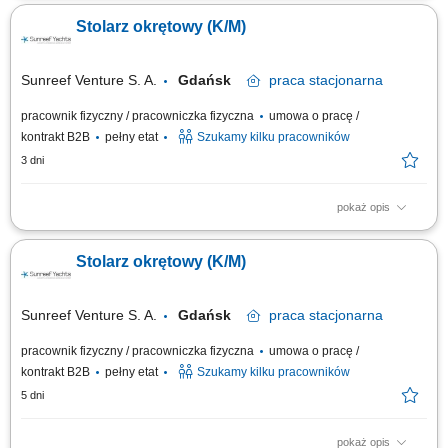
drewnianych(szlifowanie, obróbka, cięcie, klejenie, pakowanie itp)
Stolarz okrętowy (K/M)
obsługa elektronarzędzi i maszyn produkcyjnych; mile widziane
uprawnienia na wózek widłowy;
Sunreef Venture S. A.
Gdańsk
praca
stacjonarna
pracownik fizyczny / pracowniczka fizyczna
umowa o pracę /
kontrakt B2B
pełny etat
Szukamy kilku pracowników
3 dni
pokaż opis
Zakres obowiązków: Prefabrykacja i montaż zabudowy meblowej oraz
wykończeń wnętrz jachtów. Obróbka drewna, sklejki, fornirów i materiałów
Stolarz okrętowy (K/M)
drewnopochodnych. Montaż ścian, podłóg, sufitów oraz elementów
wyposażenia kabin. Praca na podstawie dokumentacji technicznej i
rysunku...
Sunreef Venture S. A.
Gdańsk
praca
stacjonarna
pracownik fizyczny / pracowniczka fizyczna
umowa o pracę /
kontrakt B2B
pełny etat
Szukamy kilku pracowników
5 dni
pokaż opis