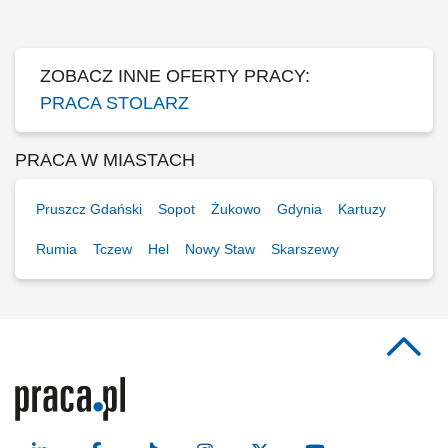
obróbka i wykończenie powierzchni drewnianych; Wymagania:
wykształcenie zawodowe lub...
ZOBACZ INNE OFERTY PRACY:
PRACA STOLARZ
PRACA W MIASTACH
Pruszcz Gdański
Sopot
Żukowo
Gdynia
Kartuzy
Rumia
Tczew
Hel
Nowy Staw
Skarszewy