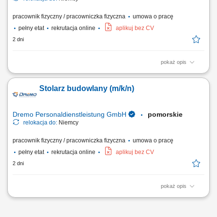
pracownik fizyczny / pracowniczka fizyczna
umowa o pracę
pełny etat
rekrutacja online
aplikuj bez CV
2 dni
pokaż opis
Obowiązki: Przygotowywanie i organizacja procesów pracy – od cięcia
po finalny montaż; Wykonywanie wyposażenia sklepów zgodnie z
Stolarz budowlany (m/k/n)
wytycznymi i rysunkiem technicznym; Praca w produkcji jednostkowej i
seryjnej; Obsługa nowoczesnych maszyn do obróbki drewna;
Wymagania: Wykształcenie jako...
Dremo Personaldienstleistung GmbH
pomorskie
relokacja do:
Niemcy
pracownik fizyczny / pracowniczka fizyczna
umowa o pracę
pełny etat
rekrutacja online
aplikuj bez CV
2 dni
pokaż opis
Obowiązki: wykonywanie drewnianych schodów; montaż elementów w
warsztacie (schody, ściany, okna, drzwi, okładziny ścienne itp.)
osadzanie okien w gotowych elementach ściennych; obsługa maszyn;