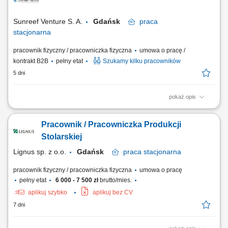
elementów wyposażenia kabin. Praca na podstawie dokumentacji
technicznej i rysunku...
Sunreef Venture S. A.
Gdańsk
praca
stacjonarna
pracownik fizyczny / pracowniczka fizyczna
umowa o pracę /
kontrakt B2B
pełny etat
Szukamy kilku pracowników
5 dni
pokaż opis
Zakres obowiązków: Wykonywanie i montaż zabudowy meblowej oraz
elementów wykończenia wnętrz jachtów. Obróbka drewna, sklejki,
Pracownik / Pracowniczka Produkcji
fornirów oraz materiałów drewnopochodnych. Montaż podłóg, ścian,
sufitów i wyposażenia kabin. Czytanie i realizacja dokumentacji
Stolarskiej
technicznej. Obsługa...
Lignus sp. z o.o.
Gdańsk
praca
stacjonarna
pracownik fizyczny / pracowniczka fizyczna
umowa o pracę
pełny etat
6 000 - 7 500 zł
brutto/mies.
aplikuj szybko
aplikuj bez CV
7 dni