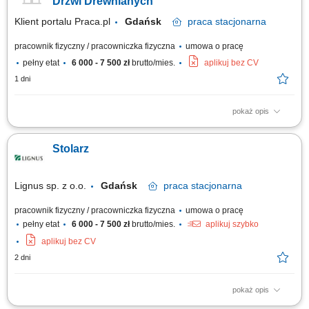
Drzwi Drewnianych
Klient portalu Praca.pl
Gdańsk
praca
stacjonarna
pracownik fizyczny / pracowniczka fizyczna
umowa o pracę
pełny etat
6 000 - 7 500 zł
brutto/mies.
aplikuj bez CV
1 dni
pokaż opis
Produkcja elementów drewnianych wykorzystywanych do wykonania
drzwi. Szlifowanie, cięcie, klejenie oraz wykańczanie elementów z
Stolarz
drewna. Obsługa maszyn produkcyjnych i narzędzi stolarskich. Kontrola
jakości oraz pakowanie gotowych produktów. Dbanie o porządek i
bezpieczeństwo na stanowisku pracy.
Lignus sp. z o.o.
Gdańsk
praca
stacjonarna
pracownik fizyczny / pracowniczka fizyczna
umowa o pracę
pełny etat
6 000 - 7 500 zł
brutto/mies.
aplikuj szybko
aplikuj bez CV
2 dni
pokaż opis
Zakres obowiązków: praca z drewnem przy produkcji drzwi