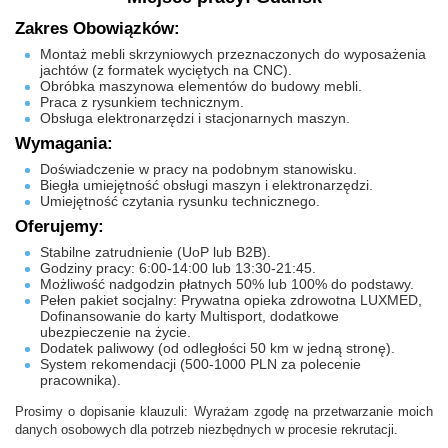
Zakres Obowiązków:
Montaż mebli skrzyniowych przeznaczonych do wyposażenia
jachtów (z formatek wyciętych na CNC).
Obróbka maszynowa elementów do budowy mebli.
Praca z rysunkiem technicznym.
Obsługa elektronarzędzi i stacjonarnych maszyn.
Wymagania:
Doświadczenie w pracy na podobnym stanowisku.
Biegła umiejętność obsługi maszyn i elektronarzędzi.
Umiejętność czytania rysunku technicznego.
Oferujemy:
Stabilne zatrudnienie (UoP lub B2B).
Godziny pracy: 6:00-14:00 lub 13:30-21:45.
Możliwość nadgodzin płatnych 50% lub 100% do podstawy.
Pełen pakiet socjalny: Prywatna opieka zdrowotna LUXMED,
Dofinansowanie do karty Multisport, dodatkowe
ubezpieczenie na życie.
Dodatek paliwowy (od odległości 50 km w jedną stronę).
System rekomendacji (500-1000 PLN za polecenie
pracownika).
Prosimy o dopisanie klauzuli: Wyrażam zgodę na przetwarzanie moich
danych osobowych dla potrzeb niezbędnych w procesie rekrutacji.