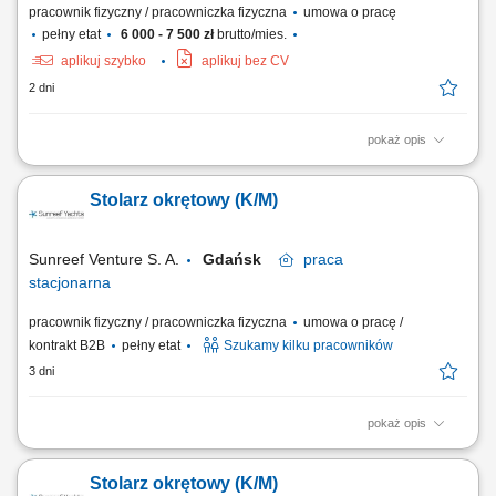
pracownik fizyczny / pracowniczka fizyczna
umowa o pracę
pełny etat
6 000 - 7 500 zł
brutto/mies.
aplikuj szybko
aplikuj bez CV
2 dni
pokaż opis
Zakres obowiązków: praca z drewnem przy produkcji drzwi
drewnianych(szlifowanie, obróbka, cięcie, klejenie, pakowanie itp)
Stolarz okrętowy (K/M)
obsługa elektronarzędzi i maszyn produkcyjnych; mile widziane
uprawnienia na wózek widłowy;
Sunreef Venture S. A.
Gdańsk
praca
stacjonarna
pracownik fizyczny / pracowniczka fizyczna
umowa o pracę /
kontrakt B2B
pełny etat
Szukamy kilku pracowników
3 dni
pokaż opis
Zakres obowiązków: Prefabrykacja i montaż zabudowy meblowej oraz
wykończeń wnętrz jachtów. Obróbka drewna, sklejki, fornirów i
Stolarz okrętowy (K/M)
materiałów drewnopochodnych. Montaż ścian, podłóg, sufitów oraz