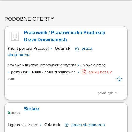
PODOBNE OFERTY
Pracownik / Pracowniczka Produkcji
Drzwi Drewnianych
Klient portalu Praca.pl
Gdańsk
praca
stacjonarna
pracownik fizyczny / pracowniczka fizyczna
umowa o pracę
pełny etat
6 000 - 7 500 zł
brutto/mies.
aplikuj bez CV
1 dni
pokaż opis
Produkcja elementów drewnianych wykorzystywanych do wykonania
drzwi. Szlifowanie, cięcie, klejenie oraz wykańczanie elementów z
Stolarz
drewna. Obsługa maszyn produkcyjnych i narzędzi stolarskich. Kontrola
jakości oraz pakowanie gotowych produktów. Dbanie o porządek i
bezpieczeństwo na stanowisku pracy.
Lignus sp. z o.o.
Gdańsk
praca
stacjonarna