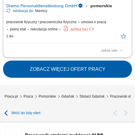
Wymagania: Wykształcenie jako...
Dremo Personaldienstleistung GmbH
pomorskie
relokacja do:
Niemcy
pracownik fizyczny / pracowniczka fizyczna
umowa o pracę
pełny etat
rekrutacja online
aplikuj bez CV
2 dni
pokaż opis
Obowiązki: wykonywanie drewnianych schodów; montaż elementów w
warsztacie (schody, ściany, okna, drzwi, okładziny ścienne itp.) osadzanie
okien w gotowych elementach ściennych; obsługa maszyn; obróbka i
ZOBACZ WIĘCEJ OFERT PRACY
wykończenie powierzchni drewnianych; Wymagania: wykształcenie
zawodowe lub...
Praca.pl
Praca
Pomorskie
Gdańsk
Stolarz Gdańsk
Pracownik stol
Wróć do listy ofert