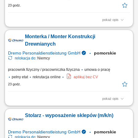
23 godz.
pokaż opis
Twoje zadania: Produkcja i montaż wyposażenia dla sklepów oraz
przestrzeni handlowych; Organizacja pracy od etapu cięcia materiałów
Monterka / Monter Konstrukcji
po końcowy montaż; Wykonywanie elementów stolarskich zgodnie z
rysunkiem technicznym; Obsługa nowoczesnych urządzeń i maszyn do
Drewnianych
obróbki drewna; Dbanie o...
Dremo Personaldienstleistung GmbH
pomorskie
relokacja do:
Niemcy
pracownik fizyczny / pracowniczka fizyczna
umowa o pracę
pełny etat
rekrutacja online
aplikuj bez CV
23 godz.
pokaż opis
Twoje zadania: Produkcja i montaż schodów drewnianych;
Przygotowywanie i składanie elementów stolarki budowlanej; Montaż
Stolarz - wyposażenie sklepów (m/k/n)
okien, drzwi oraz drewnianych elementów wykończeniowych; Obsługa
urządzeń wykorzystywanych przy obróbce drewna; Szlifowanie,
wykańczanie i kontrola jakości gotowych elementów;
Dremo Personaldienstleistung GmbH
pomorskie
relokacja do:
Niemcy