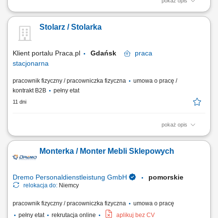
pokaż opis
Opis stanowiska Wykonywanie prac związanych z produkcją drzwi
drewnianych. Obróbka drewna obejmująca cięcie, szlifowanie, klejenie
Stolarz / Stolarka
oraz przygotowanie elementów do montażu. Obsługa maszyn
stolarskich i elektronarzędzi wykorzystywanych w procesie produkcji.
Kontrola jakości wykonywanych...
Klient portalu Praca.pl
Gdańsk
praca
stacjonarna
pracownik fizyczny / pracowniczka fizyczna
umowa o pracę /
kontrakt B2B
pełny etat
11 dni
pokaż opis
Obróbka drewna, sklejki, fornirów oraz materiałów drewnopochodnych;
Wykonywanie i montaż zabudowy meblowej, podłóg, ścian oraz sufitów
Monterka / Monter Mebli Sklepowych
na jachtach; Obsługa maszyn stolarskich i elektronarzędzi; Realizacja
prac w oparciu o rysunek i dokumentację techniczną; Kontrola jakości
wykonania,...
Dremo Personaldienstleistung GmbH
pomorskie
relokacja do:
Niemcy
pracownik fizyczny / pracowniczka fizyczna
umowa o pracę
pełny etat
rekrutacja online
aplikuj bez CV