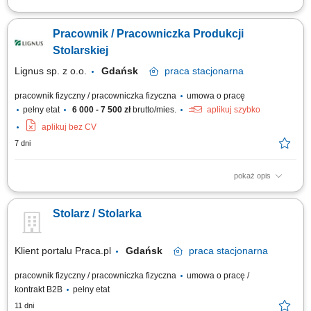
Zakres obowiązków: Wykonywanie i montaż zabudowy meblowej oraz
elementów wykończenia wnętrz jachtów. Obróbka drewna, sklejki,
Pracownik / Pracowniczka Produkcji
fornirów oraz materiałów drewnopochodnych. Montaż podłóg, ścian,
sufitów i wyposażenia kabin. Czytanie i realizacja dokumentacji
Stolarskiej
technicznej. Obsługa...
Lignus sp. z o.o.
Gdańsk
praca
stacjonarna
pracownik fizyczny / pracowniczka fizyczna
umowa o pracę
pełny etat
6 000 - 7 500 zł
brutto/mies.
aplikuj szybko
aplikuj bez CV
7 dni
pokaż opis
Opis stanowiska Wykonywanie prac związanych z produkcją drzwi
drewnianych. Obróbka drewna obejmująca cięcie, szlifowanie, klejenie
Stolarz / Stolarka
oraz przygotowanie elementów do montażu. Obsługa maszyn stolarskich i
elektronarzędzi wykorzystywanych w procesie produkcji. Kontrola jakości
wykonywanych...
Klient portalu Praca.pl
Gdańsk
praca
stacjonarna
pracownik fizyczny / pracowniczka fizyczna
umowa o pracę /
kontrakt B2B
pełny etat
11 dni