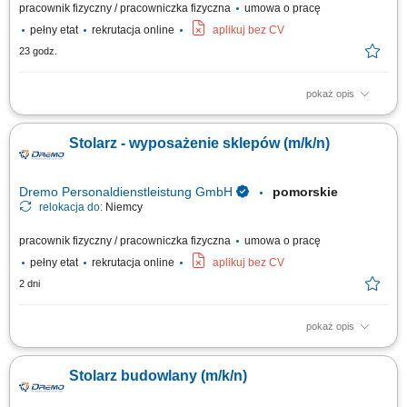
pracownik fizyczny / pracowniczka fizyczna
umowa o pracę
pełny etat
rekrutacja online
aplikuj bez CV
23 godz.
pokaż opis
Twoje zadania: Produkcja i montaż schodów drewnianych;
Przygotowywanie i składanie elementów stolarki budowlanej; Montaż
Stolarz - wyposażenie sklepów (m/k/n)
okien, drzwi oraz drewnianych elementów wykończeniowych; Obsługa
urządzeń wykorzystywanych przy obróbce drewna; Szlifowanie,
wykańczanie i kontrola jakości gotowych elementów;
Dremo Personaldienstleistung GmbH
pomorskie
relokacja do:
Niemcy
pracownik fizyczny / pracowniczka fizyczna
umowa o pracę
pełny etat
rekrutacja online
aplikuj bez CV
2 dni
pokaż opis
Obowiązki: Przygotowywanie i organizacja procesów pracy – od cięcia po
finalny montaż; Wykonywanie wyposażenia sklepów zgodnie z
Stolarz budowlany (m/k/n)
wytycznymi i rysunkiem technicznym; Praca w produkcji jednostkowej i
seryjnej; Obsługa nowoczesnych maszyn do obróbki drewna;