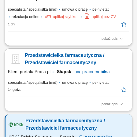
specjalista / specjalistka (mid)
umowa o pracę
pełny etat
rekrutacja online
aplikuj szybko
aplikuj bez CV
1 dni
pokaż opis
Na czym polega praca: Osoba na tym stanowisku wspiera istniejącą i
generuje nową sprzedaż produktów medycznych znajdujących się w
Przedstawicielka farmaceutyczna /
portfolio firmy. Twój zakres obowiązków: Aktywne pozyskiwanie nowych
klientów oraz sprzedaż systemów diagnostycznych marek Roche,
Przedstawiciel farmaceutyczny
Randox, Nihon Kohden....
Klient portalu Praca.pl
Słupsk
praca
mobilna
specjalista / specjalistka (mid)
umowa o pracę
pełny etat
14 godz.
pokaż opis
Aktywne realizowanie wyznaczonych celów handlowych w aptekach
niezależnych oraz lokalnych sieciach farmaceutycznych. Kształtowanie
Przedstawicielka farmaceutyczna /
profesjonalnego i pozytywnego wizerunku marki oraz portfolio
produktowego na podległym terenie. Nawiązywanie oraz długofalowe
Przedstawiciel farmaceutyczny
rozwijanie partnerskich i biznesowych...