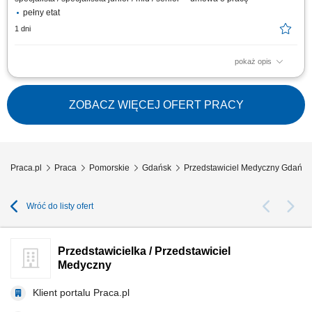
pełny etat
1 dni
pokaż opis
Zakres obowiązków: Promowanie produktów z portfolio firmy w
środowisku medycznym. Budowanie i utrzymywanie długofalowych relacji
z lekarzami na powierzonym terenie. Reprezentowanie organizacji
ZOBACZ WIĘCEJ OFERT PRACY
podczas spotkań branżowych, konferencji i wydarzeń naukowych.
Realizacja założonych celów...
Praca.pl
Praca
Pomorskie
Gdańsk
Przedstawiciel Medyczny Gdańsk
Wróć do listy ofert
Przedstawicielka / Przedstawiciel
Medyczny
Klient portalu Praca.pl