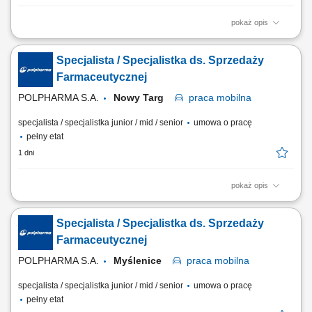
pokaż opis
Aktywne realizowanie wyznaczonych celów handlowych w aptekach
niezależnych oraz lokalnych sieciach farmaceutycznych. Kształtowanie
Specjalista / Specjalistka ds. Sprzedaży
profesjonalnego i pozytywnego wizerunku marki oraz portfolio
produktowego na podległym terenie. Nawiązywanie oraz długofalowe
Farmaceutycznej
rozwijanie partnerskich i biznesowych...
POLPHARMA S.A.
Nowy Targ
praca
mobilna
specjalista / specjalistka junior / mid / senior
umowa o pracę
pełny etat
1 dni
pokaż opis
Zakres obowiązków: Promowanie produktów z portfolio firmy w
środowisku medycznym. Budowanie i utrzymywanie długofalowych
Specjalista / Specjalistka ds. Sprzedaży
relacji z lekarzami na powierzonym terenie. Reprezentowanie
organizacji podczas spotkań branżowych, konferencji i wydarzeń
Farmaceutycznej
naukowych. Realizacja założonych celów...
POLPHARMA S.A.
Myślenice
praca
mobilna
specjalista / specjalistka junior / mid / senior
umowa o pracę
pełny etat