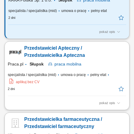
KRKA Polska Sp. z o.o.
Słupsk
praca
mobilna
specjalista / specjalistka (mid)
umowa o pracę
pełny etat
2 dni
pokaż opis
CEL PRACY realizacja założonych planów sprzedażowych (lokalne
sieci i apteki indywidualne) kreowanie pozytywnego wizerunku firmy
Przedstawiciel Apteczny /
KRKA oraz produktów firmy na rynku farmaceutycznym; budowanie
długotrwałych i efektywnych relacji z klientami; edukacja farmaceutów;
Przedstawicielka Apteczna
dbanie o ekspozycję...
Praca.pl
Słupsk
praca
mobilna
specjalista / specjalistka (mid)
umowa o pracę
pełny etat
aplikuj bez CV
2 dni
pokaż opis
Zadania Wypełnianie założonych planów dystrybucyjnych i
sprzedażowych w segmencie aptek indywidualnych oraz sieciowych.
Przedstawicielka farmaceutyczna /
Promowanie oferty produktowej firmy oraz budowanie zaufania do
marki na rynku medycznym. Efektywne zarządzanie relacjami z
Przedstawiciel farmaceutyczny
kontrahentami w celu utrzymania stałej...