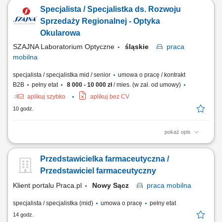
biznesowych oraz aktywne mapowanie rynku i pozyskiwanie nowych
Specjalista / Specjalistka ds. Rozwoju
punktów handlowych. Dbanie o stałą realizację planów sprzedażowych
w oparciu o zatwierdzony budżet roczny. Wdrażanie lokalnych strategii
Sprzedaży Regionalnej - Optyka
rynkowych zmierzających...
Okularowa
SZAJNA Laboratorium Optyczne
śląskie
praca
mobilna
specjalista / specjalistka mid / senior
umowa o pracę / kontrakt
B2B
pełny etat
8 000 - 10 000 zł
/ mies. (w zal. od umowy)
aplikuj szybko
aplikuj bez CV
10 godz.
pokaż opis
Opis stanowiska Kompleksowa opieka nad obecną siecią partnerów
biznesowych oraz aktywne mapowanie rynku i pozyskiwanie nowych
Przedstawicielka farmaceutyczna /
punktów handlowych. Dbanie o stałą realizację planów sprzedażowych
w oparciu o zatwierdzony budżet roczny. Wdrażanie lokalnych strategii
Przedstawiciel farmaceutyczny
rynkowych zmierzających...
Klient portalu Praca.pl
Nowy Sącz
praca
mobilna
specjalista / specjalistka (mid)
umowa o pracę
pełny etat
14 godz.