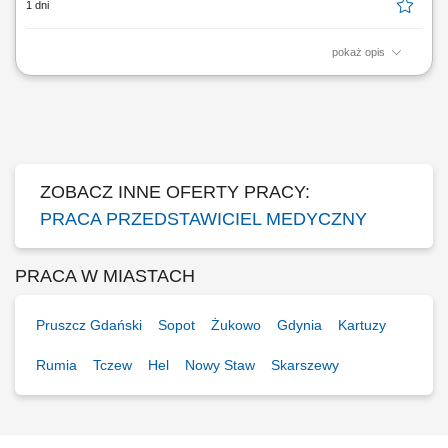
1 dni
pokaż opis
Zakres obowiązków: Promowanie produktów z portfolio firmy w
środowisku medycznym. Budowanie i utrzymywanie długofalowych
relacji z lekarzami na powierzonym terenie. Reprezentowanie
organizacji podczas spotkań branżowych, konferencji i wydarzeń
naukowych. Realizacja założonych celów...
ZOBACZ INNE OFERTY PRACY:
PRACA PRZEDSTAWICIEL MEDYCZNY
PRACA W MIASTACH
Pruszcz Gdański
Sopot
Żukowo
Gdynia
Kartuzy
Rumia
Tczew
Hel
Nowy Staw
Skarszewy