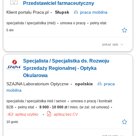
na rynku medycznym. Efektywne zarządzanie relacjami z kontrahentami
Przedstawiciel farmaceutyczny
w celu utrzymania stałej...
Klient portalu Praca.pl
Słupsk
praca
mobilna
specjalista / specjalistka (mid)
umowa o pracę
pełny etat
5 dni
pokaż opis
Osiąganie celów sprzedażowych na rynku aptecznym. Rozwijanie
współpracy z aptekami oraz lokalnymi sieciami. Promocja i prezentacja
Specjalista / Specjalistka ds. Rozwoju
produktów farmaceutycznych. Edukowanie personelu aptecznego w
zakresie oferty produktowej. Dbanie o widoczność i ekspozycję
Sprzedaży Regionalnej - Optyka
produktów. Analiza rynku i...
Okularowa
SZAJNA Laboratorium Optyczne
opolskie
praca
mobilna
specjalista / specjalistka mid / senior
umowa o pracę / kontrakt
B2B
pełny etat
8 000 - 10 000 zł
/ mies. (w zal. od umowy)
aplikuj szybko
aplikuj bez CV
10 godz.