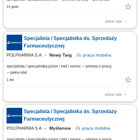
14 godz.
pokaż opis
Aktywne realizowanie wyznaczonych celów handlowych w aptekach
niezależnych oraz lokalnych sieciach farmaceutycznych. Kształtowanie
Specjalista / Specjalistka ds. Sprzedaży
profesjonalnego i pozytywnego wizerunku marki oraz portfolio
produktowego na podległym terenie. Nawiązywanie oraz długofalowe
Farmaceutycznej
rozwijanie partnerskich i biznesowych...
POLPHARMA S.A.
Nowy Targ
praca
mobilna
specjalista / specjalistka junior / mid / senior
umowa o pracę
pełny etat
1 dni
pokaż opis
Zakres obowiązków: Promowanie produktów z portfolio firmy w
środowisku medycznym. Budowanie i utrzymywanie długofalowych relacji
Specjalista / Specjalistka ds. Sprzedaży
z lekarzami na powierzonym terenie. Reprezentowanie organizacji
podczas spotkań branżowych, konferencji i wydarzeń naukowych.
Farmaceutycznej
Realizacja założonych celów...
POLPHARMA S.A.
Myślenice
praca
mobilna
specjalista / specjalistka junior / mid / senior
umowa o pracę