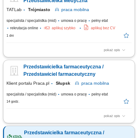
Przedstawicielka Medyczna
TATLab
Trójmiasto
praca
mobilna
specjalista / specjalistka (mid)
umowa o pracę
pełny etat
rekrutacja online
aplikuj szybko
aplikuj bez CV
1 dni
pokaż opis
Na czym polega praca: Osoba na tym stanowisku wspiera istniejącą i
generuje nową sprzedaż produktów medycznych znajdujących się w
Przedstawicielka farmaceutyczna /
portfolio firmy. Twój zakres obowiązków: Aktywne pozyskiwanie nowych
klientów oraz sprzedaż systemów diagnostycznych marek Roche,
Przedstawiciel farmaceutyczny
Randox, Nihon Kohden....
Klient portalu Praca.pl
Słupsk
praca
mobilna
specjalista / specjalistka (mid)
umowa o pracę
pełny etat
14 godz.
pokaż opis
Aktywne realizowanie wyznaczonych celów handlowych w aptekach
niezależnych oraz lokalnych sieciach farmaceutycznych. Kształtowanie
Przedstawicielka farmaceutyczna /
profesjonalnego i pozytywnego wizerunku marki oraz portfolio