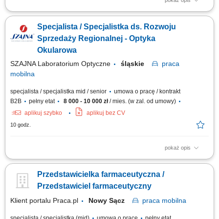
pokaż opis
Opis stanowiska Kompleksowa opieka nad obecną siecią partnerów
biznesowych oraz aktywne mapowanie rynku i pozyskiwanie nowych
Specjalista / Specjalistka ds. Rozwoju
punktów handlowych. Dbanie o stałą realizację planów sprzedażowych w
oparciu o zatwierdzony budżet roczny. Wdrażanie lokalnych strategii
Sprzedaży Regionalnej - Optyka
rynkowych zmierzających...
Okularowa
SZAJNA Laboratorium Optyczne
śląskie
praca
mobilna
specjalista / specjalistka mid / senior
umowa o pracę / kontrakt
B2B
pełny etat
8 000 - 10 000 zł
/ mies. (w zal. od umowy)
aplikuj szybko
aplikuj bez CV
10 godz.
pokaż opis
Opis stanowiska Kompleksowa opieka nad obecną siecią partnerów
biznesowych oraz aktywne mapowanie rynku i pozyskiwanie nowych
Przedstawicielka farmaceutyczna /
punktów handlowych. Dbanie o stałą realizację planów sprzedażowych w
oparciu o zatwierdzony budżet roczny. Wdrażanie lokalnych strategii
Przedstawiciel farmaceutyczny
rynkowych zmierzających...
Klient portalu Praca.pl
Nowy Sącz
praca
mobilna
specjalista / specjalistka (mid)
umowa o pracę
pełny etat