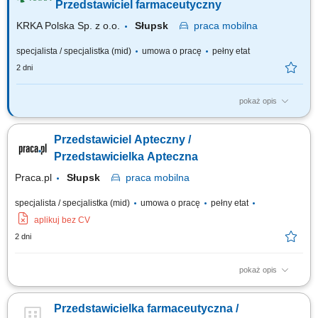
produktowego na podległym terenie. Nawiązywanie oraz długofalowe
Przedstawiciel farmaceutyczny
rozwijanie partnerskich i biznesowych...
KRKA Polska Sp. z o.o.
Słupsk
praca
mobilna
specjalista / specjalistka (mid)
umowa o pracę
pełny etat
2 dni
pokaż opis
CEL PRACY realizacja założonych planów sprzedażowych (lokalne sieci
i apteki indywidualne) kreowanie pozytywnego wizerunku firmy KRKA
Przedstawiciel Apteczny /
oraz produktów firmy na rynku farmaceutycznym; budowanie
długotrwałych i efektywnych relacji z klientami; edukacja farmaceutów;
Przedstawicielka Apteczna
dbanie o ekspozycję...
Praca.pl
Słupsk
praca
mobilna
specjalista / specjalistka (mid)
umowa o pracę
pełny etat
aplikuj bez CV
2 dni
pokaż opis
Zadania Wypełnianie założonych planów dystrybucyjnych i
sprzedażowych w segmencie aptek indywidualnych oraz sieciowych.
Przedstawicielka farmaceutyczna /
Promowanie oferty produktowej firmy oraz budowanie zaufania do marki