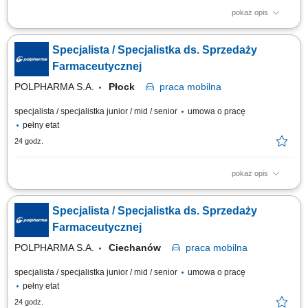
pokaż opis
Zakres obowiązków: Promowanie produktów z portfolio firmy w
środowisku medycznym. Budowanie i utrzymywanie długofalowych relacji
Specjalista / Specjalistka ds. Sprzedaży
z lekarzami na powierzonym terenie. Reprezentowanie organizacji
podczas spotkań branżowych, konferencji i wydarzeń naukowych.
Farmaceutycznej
Realizacja założonych celów...
POLPHARMA S.A.
Płock
praca
mobilna
specjalista / specjalistka junior / mid / senior
umowa o pracę
pełny etat
24 godz.
pokaż opis
Zakres obowiązków: Promowanie produktów z portfolio firmy w
środowisku medycznym. Budowanie i utrzymywanie długofalowych relacji
Specjalista / Specjalistka ds. Sprzedaży
z lekarzami na powierzonym terenie. Reprezentowanie organizacji
podczas spotkań branżowych, konferencji i wydarzeń naukowych.
Farmaceutycznej
Realizacja założonych celów...
POLPHARMA S.A.
Ciechanów
praca
mobilna
specjalista / specjalistka junior / mid / senior
umowa o pracę
pełny etat
24 godz.