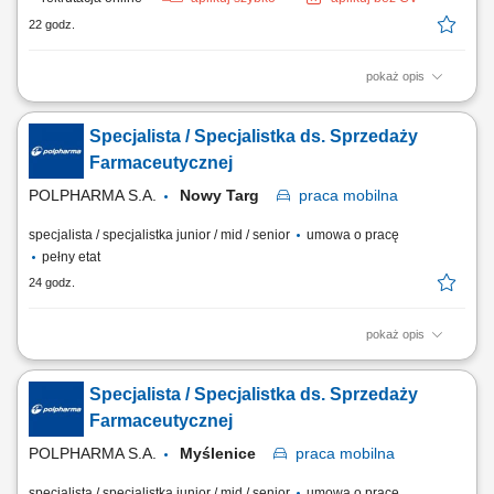
22 godz.
pokaż opis
Na czym polega praca: Osoba na tym stanowisku wspiera istniejącą i
generuje nową sprzedaż produktów medycznych znajdujących się w
Specjalista / Specjalistka ds. Sprzedaży
portfolio firmy. Twój zakres obowiązków: Aktywne pozyskiwanie nowych
klientów oraz sprzedaż systemów diagnostycznych marek Roche,
Farmaceutycznej
Randox, Nihon Kohden....
POLPHARMA S.A.
Nowy Targ
praca
mobilna
specjalista / specjalistka junior / mid / senior
umowa o pracę
pełny etat
24 godz.
pokaż opis
Zakres obowiązków: Promowanie produktów z portfolio firmy w
środowisku medycznym. Budowanie i utrzymywanie długofalowych
Specjalista / Specjalistka ds. Sprzedaży
relacji z lekarzami na powierzonym terenie. Reprezentowanie
organizacji podczas spotkań branżowych, konferencji i wydarzeń
Farmaceutycznej
naukowych. Realizacja założonych celów...
POLPHARMA S.A.
Myślenice
praca
mobilna
specjalista / specjalistka junior / mid / senior
umowa o pracę