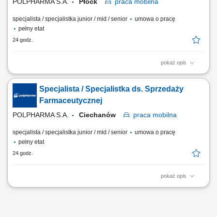
POLPHARMA S.A.
Płock
praca
mobilna
specjalista / specjalistka junior / mid / senior
umowa o pracę
pełny etat
24 godz.
pokaż opis
Zakres obowiązków: Promowanie produktów z portfolio firmy w
środowisku medycznym. Budowanie i utrzymywanie długofalowych
Specjalista / Specjalistka ds. Sprzedaży
relacji z lekarzami na powierzonym terenie. Reprezentowanie
organizacji podczas spotkań branżowych, konferencji i wydarzeń
Farmaceutycznej
naukowych. Realizacja założonych celów...
POLPHARMA S.A.
Ciechanów
praca
mobilna
specjalista / specjalistka junior / mid / senior
umowa o pracę
pełny etat
24 godz.
pokaż opis
Zakres obowiązków: Promowanie produktów z portfolio firmy w
środowisku medycznym. Budowanie i utrzymywanie długofalowych
relacji z lekarzami na powierzonym terenie. Reprezentowanie
organizacji podczas spotkań branżowych, konferencji i wydarzeń