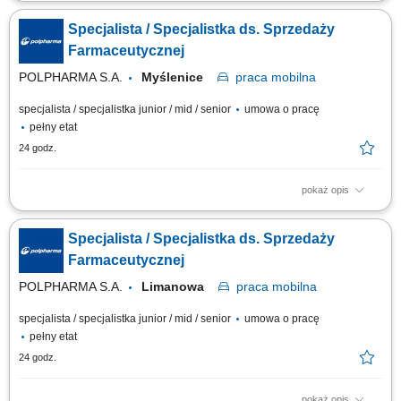
Zakres obowiązków: Promowanie produktów z portfolio firmy w
środowisku medycznym. Budowanie i utrzymywanie długofalowych relacji
Specjalista / Specjalistka ds. Sprzedaży
z lekarzami na powierzonym terenie. Reprezentowanie organizacji
podczas spotkań branżowych, konferencji i wydarzeń naukowych.
Farmaceutycznej
Realizacja założonych celów...
POLPHARMA S.A.
Myślenice
praca
mobilna
specjalista / specjalistka junior / mid / senior
umowa o pracę
pełny etat
24 godz.
pokaż opis
Zakres obowiązków: Promowanie produktów z portfolio firmy w
środowisku medycznym. Budowanie i utrzymywanie długofalowych relacji
Specjalista / Specjalistka ds. Sprzedaży
z lekarzami na powierzonym terenie. Reprezentowanie organizacji
podczas spotkań branżowych, konferencji i wydarzeń naukowych.
Farmaceutycznej
Realizacja założonych celów...
POLPHARMA S.A.
Limanowa
praca
mobilna
specjalista / specjalistka junior / mid / senior
umowa o pracę
pełny etat
24 godz.
pokaż opis