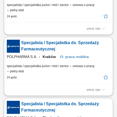
specjalista / specjalistka junior / mid / senior
umowa o pracę
pełny etat
24 godz.
pokaż opis
Zakres obowiązków: Promowanie produktów z portfolio firmy w
środowisku medycznym. Budowanie i utrzymywanie długofalowych
Specjalista / Specjalistka ds. Sprzedaży
relacji z lekarzami na powierzonym terenie. Reprezentowanie
organizacji podczas spotkań branżowych, konferencji i wydarzeń
Farmaceutycznej
naukowych. Realizacja założonych celów...
POLPHARMA S.A.
Kraków
praca
mobilna
specjalista / specjalistka junior / mid / senior
umowa o pracę
pełny etat
24 godz.
pokaż opis
Zakres obowiązków: Promowanie produktów z portfolio firmy w
środowisku medycznym. Budowanie i utrzymywanie długofalowych
Specjalista / Specjalistka ds. Sprzedaży
relacji z lekarzami na powierzonym terenie. Reprezentowanie
organizacji podczas spotkań branżowych, konferencji i wydarzeń
Farmaceutycznej
naukowych. Realizacja założonych celów...