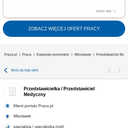
pokaż opis
Zakres obowiązków: Promowanie produktów z portfolio firmy w
środowisku medycznym. Budowanie i utrzymywanie długofalowych relacji
z lekarzami na powierzonym terenie. Reprezentowanie organizacji
ZOBACZ WIĘCEJ OFERT PRACY
podczas spotkań branżowych, konferencji i wydarzeń naukowych.
Realizacja założonych celów...
Praca.pl
Praca
Kujawsko-pomorskie
Włocławek
Przedstawiciel Med
Wróć do listy ofert
Przedstawicielka / Przedstawiciel
Medyczny
Klient portalu Praca.pl
Włocławek
specjalista / specjalistka (mid)