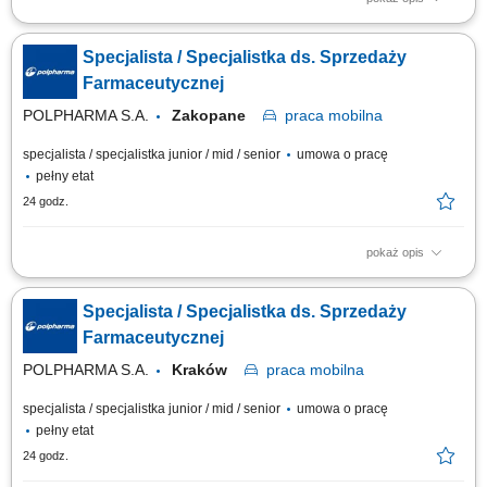
Zakres obowiązków: Promowanie produktów z portfolio firmy w
środowisku medycznym. Budowanie i utrzymywanie długofalowych relacji
Specjalista / Specjalistka ds. Sprzedaży
z lekarzami na powierzonym terenie. Reprezentowanie organizacji
podczas spotkań branżowych, konferencji i wydarzeń naukowych.
Farmaceutycznej
Realizacja założonych celów...
POLPHARMA S.A.
Zakopane
praca
mobilna
specjalista / specjalistka junior / mid / senior
umowa o pracę
pełny etat
24 godz.
pokaż opis
Zakres obowiązków: Promowanie produktów z portfolio firmy w
środowisku medycznym. Budowanie i utrzymywanie długofalowych relacji
Specjalista / Specjalistka ds. Sprzedaży
z lekarzami na powierzonym terenie. Reprezentowanie organizacji
podczas spotkań branżowych, konferencji i wydarzeń naukowych.
Farmaceutycznej
Realizacja założonych celów...
POLPHARMA S.A.
Kraków
praca
mobilna
specjalista / specjalistka junior / mid / senior
umowa o pracę
pełny etat
24 godz.