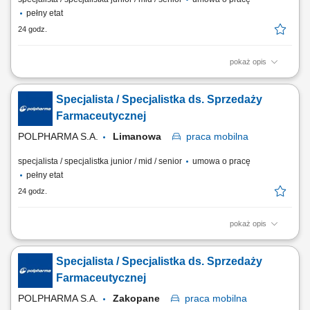
pełny etat
24 godz.
pokaż opis
Zakres obowiązków: Promowanie produktów z portfolio firmy w
środowisku medycznym. Budowanie i utrzymywanie długofalowych
Specjalista / Specjalistka ds. Sprzedaży
relacji z lekarzami na powierzonym terenie. Reprezentowanie
organizacji podczas spotkań branżowych, konferencji i wydarzeń
Farmaceutycznej
naukowych. Realizacja założonych celów...
POLPHARMA S.A.
Limanowa
praca
mobilna
specjalista / specjalistka junior / mid / senior
umowa o pracę
pełny etat
24 godz.
pokaż opis
Zakres obowiązków: Promowanie produktów z portfolio firmy w
środowisku medycznym. Budowanie i utrzymywanie długofalowych
Specjalista / Specjalistka ds. Sprzedaży
relacji z lekarzami na powierzonym terenie. Reprezentowanie
organizacji podczas spotkań branżowych, konferencji i wydarzeń
Farmaceutycznej
naukowych. Realizacja założonych celów...
POLPHARMA S.A.
Zakopane
praca
mobilna