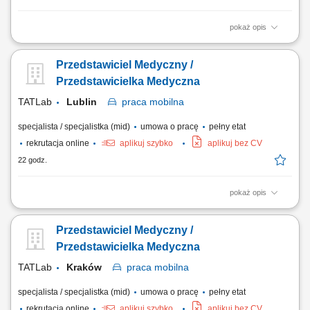
pokaż opis
Na czym polega praca: Osoba na tym stanowisku wspiera istniejącą i
generuje nową sprzedaż produktów medycznych znajdujących się w
Przedstawiciel Medyczny /
portfolio firmy. Twój zakres obowiązków: Aktywne pozyskiwanie nowych
klientów oraz sprzedaż systemów diagnostycznych marek Roche,
Przedstawicielka Medyczna
Randox, Nihon Kohden....
TATLab
Lublin
praca
mobilna
specjalista / specjalistka (mid)
umowa o pracę
pełny etat
rekrutacja online
aplikuj szybko
aplikuj bez CV
22 godz.
pokaż opis
Na czym polega praca: Osoba na tym stanowisku wspiera istniejącą i
generuje nową sprzedaż produktów medycznych znajdujących się w
Przedstawiciel Medyczny /
portfolio firmy. Twój zakres obowiązków: Aktywne pozyskiwanie nowych
klientów oraz sprzedaż systemów diagnostycznych marek Roche,
Przedstawicielka Medyczna
Randox, Nihon Kohden....
TATLab
Kraków
praca
mobilna
specjalista / specjalistka (mid)
umowa o pracę
pełny etat
rekrutacja online
aplikuj szybko
aplikuj bez CV