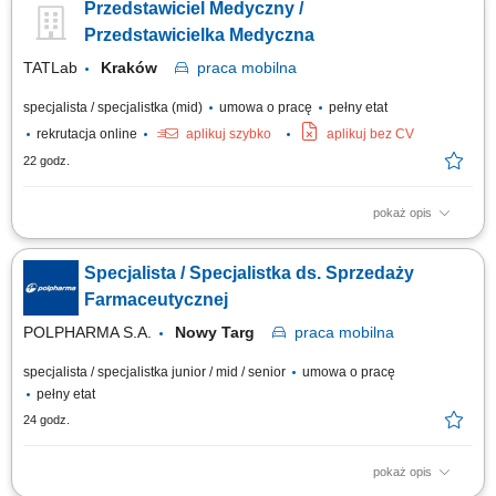
Przedstawiciel Medyczny /
portfolio firmy. Twój zakres obowiązków: Aktywne pozyskiwanie nowych
klientów oraz sprzedaż systemów diagnostycznych marek Roche,
Przedstawicielka Medyczna
Randox, Nihon Kohden....
TATLab
Kraków
praca
mobilna
specjalista / specjalistka (mid)
umowa o pracę
pełny etat
rekrutacja online
aplikuj szybko
aplikuj bez CV
22 godz.
pokaż opis
Na czym polega praca: Osoba na tym stanowisku wspiera istniejącą i
generuje nową sprzedaż produktów medycznych znajdujących się w
Specjalista / Specjalistka ds. Sprzedaży
portfolio firmy. Twój zakres obowiązków: Aktywne pozyskiwanie nowych
klientów oraz sprzedaż systemów diagnostycznych marek Roche,
Farmaceutycznej
Randox, Nihon Kohden....
POLPHARMA S.A.
Nowy Targ
praca
mobilna
specjalista / specjalistka junior / mid / senior
umowa o pracę
pełny etat
24 godz.
pokaż opis