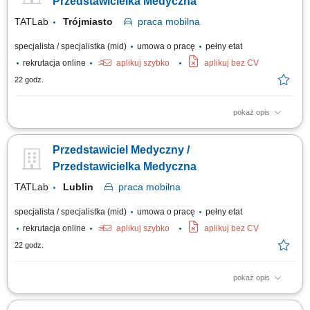
Przedstawicielka Medyczna
TATLab
Trójmiasto
praca
mobilna
specjalista / specjalistka (mid)
umowa o pracę
pełny etat
rekrutacja online
aplikuj szybko
aplikuj bez CV
22 godz.
pokaż opis
Na czym polega praca: Osoba na tym stanowisku wspiera istniejącą i
generuje nową sprzedaż produktów medycznych znajdujących się w
Przedstawiciel Medyczny /
portfolio firmy. Twój zakres obowiązków: Aktywne pozyskiwanie nowych
klientów oraz sprzedaż systemów diagnostycznych marek Roche,
Przedstawicielka Medyczna
Randox, Nihon Kohden....
TATLab
Lublin
praca
mobilna
specjalista / specjalistka (mid)
umowa o pracę
pełny etat
rekrutacja online
aplikuj szybko
aplikuj bez CV
22 godz.
pokaż opis
Na czym polega praca: Osoba na tym stanowisku wspiera istniejącą i
generuje nową sprzedaż produktów medycznych znajdujących się w