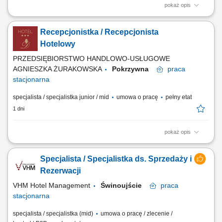
pokaż opis
Obowiązki: Obsługa rezerwacji indywidualnych i grupowych (telefon, e-
mail, systemy rezerwacyjne) Aktywna sprzedaż usług hotelowych i
Recepcjonistka / Recepcjonista
dbanie o maksymalizację przychodów; Budowanie długofalowych
relacji z gośćmi, biurami podróży oraz partnerami; Wprowadzanie i
Hotelowy
aktualizacja danych w systemie...
PRZEDSIĘBIORSTWO HANDLOWO-USŁUGOWE
AGNIESZKA ŻURAKOWSKA
Pokrzywna
praca
stacjonarna
specjalista / specjalistka junior / mid
umowa o pracę
pełny etat
1 dni
pokaż opis
Co będzie należało do Twoich obowiązków? profesjonalna obsługa
Gości hotelowych zgodnie ze standardami hotelu, meldowanie i
Specjalista / Specjalistka ds. Sprzedaży i
wymeldowywanie Gości, obsługa rezerwacji telefonicznych, mailowych
oraz bezpośrednich, udzielanie informacji o usługach hotelu,
Rezerwacji
restauracji, SPA i atrakcjach...
VHM Hotel Management
Świnoujście
praca
stacjonarna
specjalista / specjalistka (mid)
umowa o pracę / zlecenie /