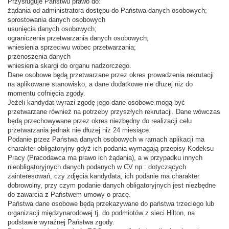
Przysługuje Państwu prawo do:
żądania od administratora dostępu do Państwa danych osobowych;
sprostowania danych osobowych
usunięcia danych osobowych;
ograniczenia przetwarzania danych osobowych;
wniesienia sprzeciwu wobec przetwarzania;
przenoszenia danych
wniesienia skargi do organu nadzorczego.
Dane osobowe będą przetwarzane przez okres prowadzenia rekrutacji
na aplikowane stanowisko, a dane dodatkowe nie dłużej niż do
momentu cofnięcia zgody.
Jeżeli kandydat wyrazi zgodę jego dane osobowe mogą być
przetwarzane również na potrzeby przyszłych rekrutacji. Dane wówczas
będą przechowywane przez okres niezbędny do realizacji celu
przetwarzania jednak nie dłużej niż 24 miesiące.
Podanie przez Państwa danych osobowych w ramach aplikacji ma
charakter obligatoryjny gdyż ich podania wymagają przepisy Kodeksu
Pracy (Pracodawca ma prawo ich żądania), a w przypadku innych
nieobligatoryjnych danych podanych w CV np.: dotyczących
zainteresowań, czy zdjęcia kandydata, ich podanie ma charakter
dobrowolny, przy czym podanie danych obligatoryjnych jest niezbędne
do zawarcia z Państwem umowy o pracę.
Państwa dane osobowe będą przekazywane do państwa trzeciego lub
organizacji międzynarodowej tj. do podmiotów z sieci Hilton, na
podstawie wyraźnej Państwa zgody.