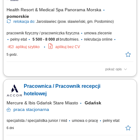
Health Resort & Medical Spa Panorama Morska
pomorskie
relokacja do:
Jarosławiec (pow. sławieński, gm. Postomino)
pracownik fizyczny / pracowniczka fizyczna
umowa zlecenie
pełny etat
5 500 - 8 000 zł
brutto/mies.
rekrutacja online
aplikuj szybko
aplikuj bez CV
5 godz.
pokaż opis
Zakres obowiązków: sprzątanie i przygotowywanie pokoi hotelowych,
wsparcie w obsłudze restauracji hotelowej lub pomoc w kuchni,
Pracownica / Pracownik recepcji
wykonywanie innych zadań związanych z bieżącą obsługą hotelu.
hotelowej
Mercure & Ibis Gdańsk Stare Miasto
Gdańsk
praca
stacjonarna
specjalista / specjalistka junior / mid
umowa o pracę
pełny etat
6 dni