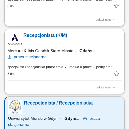
6 dni
pokaż opis
Opis stanowiska: Obsługa gości hotelowych: meldowanie,
wymeldowanie, rezerwacje i rozliczenia. Wystawianie faktur oraz praca
Recepcjonista (K/M)
z dokumentacją recepcyjną. Udzielanie informacji gościom (lokalizacja
atrakcji, restauracje, komunikacja). Proponowanie usług dodatkowych w
naturalny, nienachalny...
Mercure & Ibis Gdańsk Stare Miasto
Gdańsk
praca
stacjonarna
specjalista / specjalistka junior / mid
umowa o pracę
pełny etat
8 dni
pokaż opis
Jak wygląda dzień w pracy? Mówisz “dzień dobry” kilkadziesiąt razy
dziennie Ogarniasz rezerwacje, faktury, zameldowania i wymeldowania
Recepcjonista / Recepcjonistka
Czasem odpowiadasz na pytanie: “a gdzie tu jest najlepszy kebab?” jak
dotrzeć do rynku Sprzedajesz usługi dodatkowe, ale bez spiny – po
prostu...
Uniwersytet Morski w Gdyni
Gdynia
praca
stacjonarna