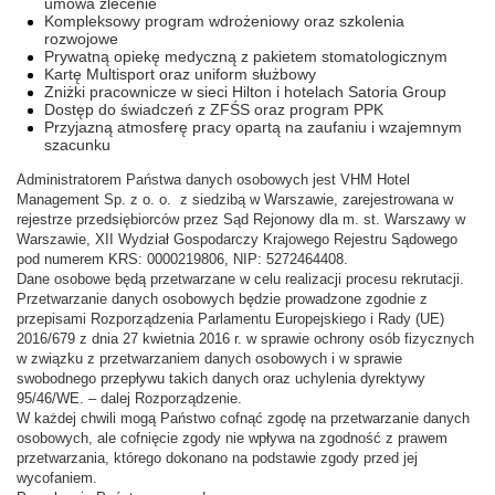
umowa zlecenie
Kompleksowy program wdrożeniowy oraz szkolenia
rozwojowe
Prywatną opiekę medyczną z pakietem stomatologicznym
Kartę Multisport oraz uniform służbowy
Zniżki pracownicze w sieci Hilton i hotelach Satoria Group
Dostęp do świadczeń z ZFŚS oraz program PPK
Przyjazną atmosferę pracy opartą na zaufaniu i wzajemnym
szacunku
Administratorem Państwa danych osobowych jest VHM Hotel
Management Sp. z o. o. z siedzibą w Warszawie, zarejestrowana w
rejestrze przedsiębiorców przez Sąd Rejonowy dla m. st. Warszawy w
Warszawie, XII Wydział Gospodarczy Krajowego Rejestru Sądowego
pod numerem KRS: 0000219806, NIP: 5272464408.
Dane osobowe będą przetwarzane w celu realizacji procesu rekrutacji.
Przetwarzanie danych osobowych będzie prowadzone zgodnie z
przepisami Rozporządzenia Parlamentu Europejskiego i Rady (UE)
2016/679 z dnia 27 kwietnia 2016 r. w sprawie ochrony osób fizycznych
w związku z przetwarzaniem danych osobowych i w sprawie
swobodnego przepływu takich danych oraz uchylenia dyrektywy
95/46/WE. – dalej Rozporządzenie.
W każdej chwili mogą Państwo cofnąć zgodę na przetwarzanie danych
osobowych, ale cofnięcie zgody nie wpływa na zgodność z prawem
przetwarzania, którego dokonano na podstawie zgody przed jej
wycofaniem.