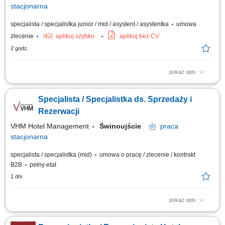
stacjonarna
specjalista / specjalistka junior / mid / asystent / asystentka
umowa
zlecenie
aplikuj szybko
aplikuj bez CV
2 godz.
pokaż opis
obsługa gości hotelowych (meldowanie i wymeldowanie), udzielanie
informacji oraz dbanie o pozytywne doświadczenia gości, obsługa
Specjalista / Specjalistka ds. Sprzedaży i
rezerwacji (telefonicznych, mailowych, z portali rezerwacyjnych),
współpraca z innymi działami hotelu, dbanie o porządek i wizerunek
Rezerwacji
recepcji.
VHM Hotel Management
Świnoujście
praca
stacjonarna
specjalista / specjalistka (mid)
umowa o pracę / zlecenie / kontrakt
B2B
pełny etat
1 dni
pokaż opis
Obowiązki: Obsługa rezerwacji indywidualnych i grupowych (telefon, e-
mail, systemy rezerwacyjne) Aktywna sprzedaż usług hotelowych i dbanie