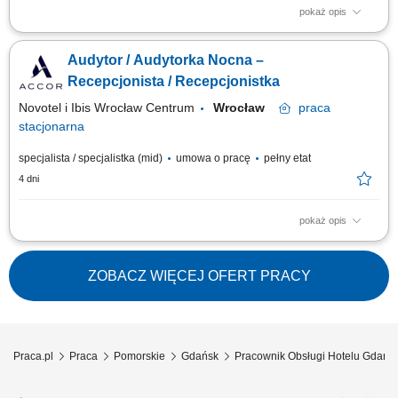
pokaż opis
Twoja misja Obsługa rezerwacji: kompleksowe przetwarzanie zapytań i
rezerwacji indywidualnych oraz grupowych (telefonicznie, mailowo oraz
Audytor / Audytorka Nocna –
przez systemy rezerwacyjne). Aktywna sprzedaż: prezentowanie oferty
hotelu, dopasowywanie jej do potrzeb klientów oraz dbanie o
Recepcjonista / Recepcjonistka
maksymalizację obłożenia i...
Novotel i Ibis Wrocław Centrum
Wrocław
praca
stacjonarna
specjalista / specjalistka (mid)
umowa o pracę
pełny etat
4 dni
pokaż opis
Zakres obowiązków: Profesjonalna obsługa gości hotelowych podczas
zmiany nocnej. Meldowanie i wymeldowywanie gości oraz obsługa
rezerwacji. Wystawianie faktur i realizacja bieżących zadań
ZOBACZ WIĘCEJ OFERT PRACY
administracyjnych. Udzielanie informacji dotyczących hotelu oraz
lokalnych atrakcji. Oferowanie...
Praca.pl
Praca
Pomorskie
Gdańsk
Pracownik Obsługi Hotelu Gdańs