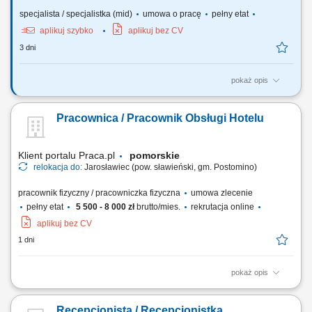
specjalista / specjalistka (mid)
umowa o pracę
pełny etat
aplikuj szybko
aplikuj bez CV
3 dni
pokaż opis
Stanowisko: Recepcjonista/ka SDM - Dział Domów Studenckich/ Pion
Kanclerza Wymiar czasu pracy: 1 etat Jednostka/komórka
Pracownica / Pracownik Obsługi Hotelu
organizacyjna: Dział Domów Studenckich/ Pion Kanclerza Opis
stanowiska: profesjonalna obsługa gości hotelowych; prowadzenie
rozliczenia finansowego pobytu gościa;...
Klient portalu Praca.pl
pomorskie
relokacja do:
Jarosławiec (pow. sławieński, gm. Postomino)
pracownik fizyczny / pracowniczka fizyczna
umowa zlecenie
pełny etat
5 500 - 8 000 zł
brutto/mies.
rekrutacja online
aplikuj bez CV
1 dni
pokaż opis
sprzątanie i przygotowywanie pokoi dla gości, pomoc w restauracji
hotelowej lub w kuchni, prace związane z bieżącą obsługą hotelu.
Recepcjonista / Recepcjonistka