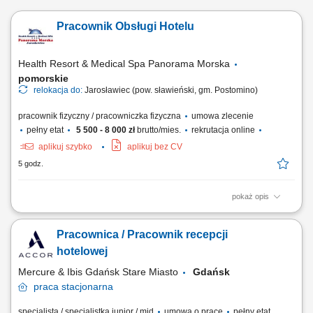
Pracownik Obsługi Hotelu
Health Resort & Medical Spa Panorama Morska
pomorskie
relokacja do:
Jarosławiec (pow. sławieński, gm. Postomino)
pracownik fizyczny / pracowniczka fizyczna
umowa zlecenie
pełny etat
5 500 - 8 000 zł
brutto/mies.
rekrutacja online
aplikuj szybko
aplikuj bez CV
5 godz.
pokaż opis
Zakres obowiązków: sprzątanie i przygotowywanie pokoi hotelowych,
wsparcie w obsłudze restauracji hotelowej lub pomoc w kuchni,
Pracownica / Pracownik recepcji
wykonywanie innych zadań związanych z bieżącą obsługą hotelu.
hotelowej
Mercure & Ibis Gdańsk Stare Miasto
Gdańsk
praca
stacjonarna
specjalista / specjalistka junior / mid
umowa o pracę
pełny etat