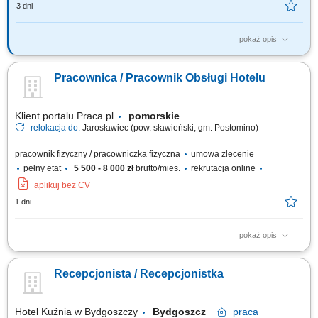
3 dni
pokaż opis
Stanowisko: Recepcjonista/ka SDM - Dział Domów Studenckich/ Pion
Kanclerza Wymiar czasu pracy: 1 etat Jednostka/komórka organizacyjna:
Pracownica / Pracownik Obsługi Hotelu
Dział Domów Studenckich/ Pion Kanclerza Opis stanowiska:
profesjonalna obsługa gości hotelowych; prowadzenie rozliczenia
finansowego pobytu gościa;...
Klient portalu Praca.pl
pomorskie
relokacja do:
Jarosławiec (pow. sławieński, gm. Postomino)
pracownik fizyczny / pracowniczka fizyczna
umowa zlecenie
pełny etat
5 500 - 8 000 zł
brutto/mies.
rekrutacja online
aplikuj bez CV
1 dni
pokaż opis
sprzątanie i przygotowywanie pokoi dla gości, pomoc w restauracji
hotelowej lub w kuchni, prace związane z bieżącą obsługą hotelu.
Recepcjonista / Recepcjonistka
Hotel Kuźnia w Bydgoszczy
Bydgoszcz
praca