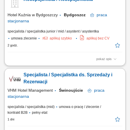
Hotel Kuźnia w Bydgoszczy
Bydgoszcz
praca
stacjonarna
specjalista / specjalistka junior / mid / asystent / asystentka
umowa zlecenie
aplikuj szybko
aplikuj bez CV
2 godz.
pokaż opis
obsługa gości hotelowych (meldowanie i wymeldowanie), udzielanie
informacji oraz dbanie o pozytywne doświadczenia gości, obsługa
Specjalista / Specjalistka ds. Sprzedaży i
rezerwacji (telefonicznych, mailowych, z portali rezerwacyjnych),
współpraca z innymi działami hotelu, dbanie o porządek i wizerunek
Rezerwacji
recepcji.
VHM Hotel Management
Świnoujście
praca
stacjonarna
specjalista / specjalistka (mid)
umowa o pracę / zlecenie /
kontrakt B2B
pełny etat
1 dni