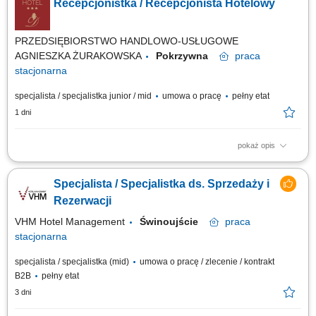
Recepcjonistka / Recepcjonista Hotelowy
o maksymalizację przychodów; Budowanie długofalowych relacji z
gośćmi, biurami podróży oraz partnerami; Wprowadzanie i aktualizacja
danych w systemie...
PRZEDSIĘBIORSTWO HANDLOWO-USŁUGOWE
AGNIESZKA ŻURAKOWSKA
Pokrzywna
praca
stacjonarna
specjalista / specjalistka junior / mid
umowa o pracę
pełny etat
1 dni
pokaż opis
Co będzie należało do Twoich obowiązków? profesjonalna obsługa Gości
hotelowych zgodnie ze standardami hotelu, meldowanie i
Specjalista / Specjalistka ds. Sprzedaży i
wymeldowywanie Gości, obsługa rezerwacji telefonicznych, mailowych
oraz bezpośrednich, udzielanie informacji o usługach hotelu, restauracji,
Rezerwacji
SPA i atrakcjach...
VHM Hotel Management
Świnoujście
praca
stacjonarna
specjalista / specjalistka (mid)
umowa o pracę / zlecenie / kontrakt
B2B
pełny etat
3 dni