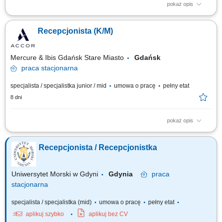
pokaż opis
Opis stanowiska: Obsługa gości hotelowych: meldowanie,
wymeldowanie, rezerwacje i rozliczenia. Wystawianie faktur oraz praca z
Recepcjonista (K/M)
dokumentacją recepcyjną. Udzielanie informacji gościom (lokalizacja
atrakcji, restauracje, komunikacja). Proponowanie usług dodatkowych w
naturalny, nienachalny...
Mercure & Ibis Gdańsk Stare Miasto
Gdańsk
praca
stacjonarna
specjalista / specjalistka junior / mid
umowa o pracę
pełny etat
8 dni
pokaż opis
Jak wygląda dzień w pracy? Mówisz “dzień dobry” kilkadziesiąt razy
dziennie Ogarniasz rezerwacje, faktury, zameldowania i wymeldowania
Recepcjonista / Recepcjonistka
Czasem odpowiadasz na pytanie: “a gdzie tu jest najlepszy kebab?” jak
dotrzeć do rynku Sprzedajesz usługi dodatkowe, ale bez spiny – po
prostu...
Uniwersytet Morski w Gdyni
Gdynia
praca
stacjonarna
specjalista / specjalistka (mid)
umowa o pracę
pełny etat
aplikuj szybko
aplikuj bez CV