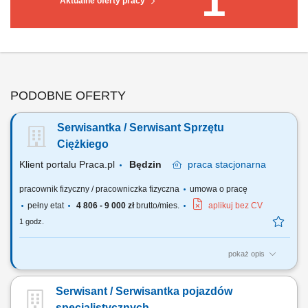
1
Aktualne oferty pracy
PODOBNE OFERTY
Serwisantka / Serwisant Sprzętu
Ciężkiego
Klient portalu Praca.pl
Będzin
praca
stacjonarna
pracownik fizyczny / pracowniczka fizyczna
umowa o pracę
pełny etat
4 806 - 9 000 zł
brutto/mies.
aplikuj bez CV
1 godz.
pokaż opis
Przeprowadzanie serwisów i napraw maszyn ciężkich, Identyfikacja i
usuwanie usterek technicznych, Zapewnienie ciągłości pracy sprzętu
Serwisant / Serwisantka pojazdów
poprzez regularne przeglądy.
specjalistycznych