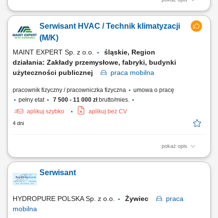
Wykonywanie przeglądów, konserwacji i czyszczenia systemów
klimatyzacyjnych (Split, Multi-Split, VRF/VRV) Diagnozowanie awarii i
Serwisant HVAC / Technik klimatyzacji
realizacja bieżących napraw urządzeń HVAC; Sprawdzanie
szczelności, napełnianie układów oraz wymiana uszkodzonych części;
(M/K)
Uruchamianie nowych instalacji w...
MAINT EXPERT Sp. z o.o.
śląskie, Region
działania: Zakłady przemysłowe, fabryki, budynki
użyteczności publicznej
praca
mobilna
pracownik fizyczny / pracowniczka fizyczna
umowa o pracę
pełny etat
7 500 - 11 000 zł
brutto/mies.
aplikuj szybko
aplikuj bez CV
4 dni
pokaż opis
Praca mobilna w dwuosobowym zespole serwisowym na terenie
Śląska; Przeglądy techniczne, konserwacja i czyszczenie systemów
Serwisant
klimatyzacji (Split, Multi-Split, VRF/VRV) Diagnozowanie usterek oraz
bieżące naprawy urządzeń HVAC; Napełnianie układów, próby
szczelności oraz wymiana...
HYDROPURE POLSKA Sp. z o.o.
Żywiec
praca
mobilna