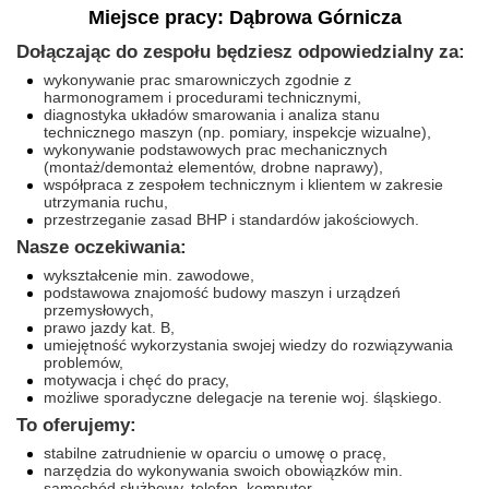
Miejsce pracy: Dąbrowa Górnicza
Dołączając do zespołu będziesz odpowiedzialny za:
wykonywanie prac smarowniczych zgodnie z
harmonogramem i procedurami technicznymi,
diagnostyka układów smarowania i analiza stanu
technicznego maszyn (np. pomiary, inspekcje wizualne),
wykonywanie podstawowych prac mechanicznych
(montaż/demontaż elementów, drobne naprawy),
współpraca z zespołem technicznym i klientem w zakresie
utrzymania ruchu,
przestrzeganie zasad BHP i standardów jakościowych.
Nasze oczekiwania:
wykształcenie min. zawodowe,
podstawowa znajomość budowy maszyn i urządzeń
przemysłowych,
prawo jazdy kat. B,
umiejętność wykorzystania swojej wiedzy do rozwiązywania
problemów,
motywacja i chęć do pracy,
możliwe sporadyczne delegacje na terenie woj. śląskiego.
To oferujemy:
stabilne zatrudnienie w oparciu o umowę o pracę,
narzędzia do wykonywania swoich obowiązków min.
samochód służbowy, telefon, komputer,