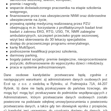
premie i nagrody,
wsparcie doświadczonego pracownika na etapie szkolenia
wstępnego,
finansowane przez nas ubezpieczenie NNW oraz dobrowolne
ubezpieczenie na życie,
prywatną opiekę medyczną realizowaną przez PZU
obejmującą m.in. korzystanie z profilaktycznych badań krwi
badań z zakresu EKG, RTG, USG, TK, NMR zabiegów
ambulatoryjnych, szczepień przeciwko grypie sezonowej,
wizyt bez skierowania do 30 lekarzy specjalistów.
dostęp do pracowniczego programu emerytalnego,
kartę MultiSport,
podnoszenie kwalifikacji poprzez szkolenia,
darmowy parking,
bogaty pakiet socjalny: premie świąteczne, nieoprocentowane
pożyczki, dofinansowanie do wypoczynku dzieci i młodzieży.
praca w systemie jednozmianowym.
Dane osobowe kandydatów przetwarzane będą zgodnie z
następującymi warunkami: a) administratorem danych osobowych jest
Ecol sp. z o.o. z siedzibą w Rybniku, ul. Podmiejska 71A, 44-207
Rybnik, b) dane nie będą przekazywane do państwa trzeciego, ale
mogą być mogą być przekazywane do podmiotów współpracujących z
Administratorem, którym przetwarzanie danych osobowych zostało
powierzone na podstawie odrębnej umowy/porozumienia o powierzeniu
przetwarzania danych, a także gdy ten obowiązek wynika z przepisów,
c) kandydat jest uprawniony do uzyskania dostępu do danych, ich