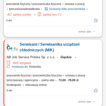
pracownik fizyczny / pracowniczka fizyczna
umowa o pracę
tymczasowa/dodatkowa
Szukamy kilku pracowników
aplikuj szybko
aplikuj bez CV
4 dni
pokaż opis
Główne obowiązki: montaż urządzeń do oczyszczania wody; obsługa
serwisowa przydzielonych klientów; naprawy gwarancyjne;
Serwisant / Serwisantka urządzeń
chłodniczych (M/K)
AB Job Service Polska Sp. z o.o.
śląskie
dziś wygasa
relokacja do:
Holandia
pracownik fizyczny / pracowniczka fizyczna
umowa o pracę
tymczasową / agencyjna
pełny etat
73,00 - 78,00 zł
brutto/godz.
rekrutacja online
5 dni
pokaż opis