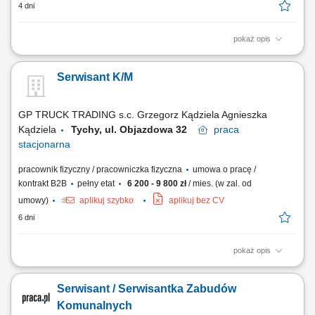
4 dni
pokaż opis
Główne obowiązki: montaż urządzeń do oczyszczania wody; obsługa
serwisowa przydzielonych klientów; naprawy gwarancyjne;
Serwisant K/M
GP TRUCK TRADING s.c. Grzegorz Kądziela Agnieszka
Kądziela
Tychy, ul. Objazdowa 32
praca
stacjonarna
pracownik fizyczny / pracowniczka fizyczna
umowa o pracę /
kontrakt B2B
pełny etat
6 200 - 9 800 zł
/ mies. (w zal. od
umowy)
aplikuj szybko
aplikuj bez CV
6 dni
pokaż opis
Osoba na tym stanowisku będzie odpowiedzialna za wykonywanie
przeglądów, napraw i uruchomień zabudów komunalnych
Serwisant / Serwisantka Zabudów
montowanych na pojazdach ciężarowych (takich jak: beczki
asenizacyjne, hakowce, bramowce, wywrotki itp.). Praca obejmuje
Komunalnych