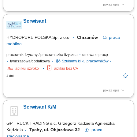
pokaż opis
Opis stanowiska: wykonywanie przeglądów i napraw zabudów
komunalnych na pojazdach ciężarowych; diagnozowanie i usuwanie
Serwisant
usterek hydraulicznych, mechanicznych i elektrycznych; montaż i
uruchamianie nowych zabudów zgodnie z dokumentacją techniczną;
regulacja i kalibracja układów sterowania...
HYDROPURE POLSKA Sp. z o.o.
Chrzanów
praca
mobilna
pracownik fizyczny / pracowniczka fizyczna
umowa o pracę
tymczasowa/dodatkowa
Szukamy kilku pracowników
aplikuj szybko
aplikuj bez CV
4 dni
pokaż opis
Główne obowiązki: montaż urządzeń do oczyszczania wody; obsługa
serwisowa przydzielonych klientów; naprawy gwarancyjne;
Serwisant K/M
GP TRUCK TRADING s.c. Grzegorz Kądziela Agnieszka
Kądziela
Tychy, ul. Objazdowa 32
praca
stacjonarna