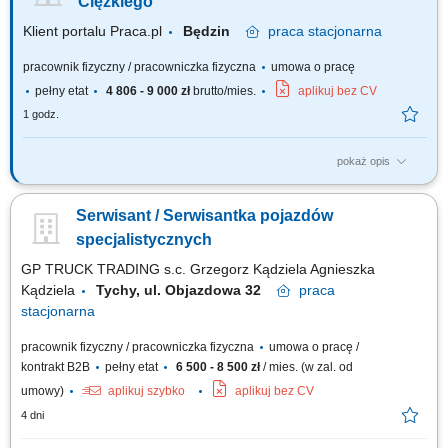
Ciężkiego
Klient portalu Praca.pl
Będzin
praca
stacjonarna
pracownik fizyczny / pracowniczka fizyczna
umowa o pracę
pełny etat
4 806 - 9 000 zł
brutto/mies.
aplikuj bez CV
1 godz.
pokaż opis
Przeprowadzanie serwisów i napraw maszyn ciężkich, Identyfikacja i
usuwanie usterek technicznych, Zapewnienie ciągłości pracy sprzętu
Serwisant / Serwisantka pojazdów
poprzez regularne przeglądy.
specjalistycznych
GP TRUCK TRADING s.c. Grzegorz Kądziela Agnieszka
Kądziela
Tychy, ul. Objazdowa 32
praca
stacjonarna
pracownik fizyczny / pracowniczka fizyczna
umowa o pracę /
kontrakt B2B
pełny etat
6 500 - 8 500 zł
/ mies. (w zal. od
umowy)
aplikuj szybko
aplikuj bez CV
4 dni