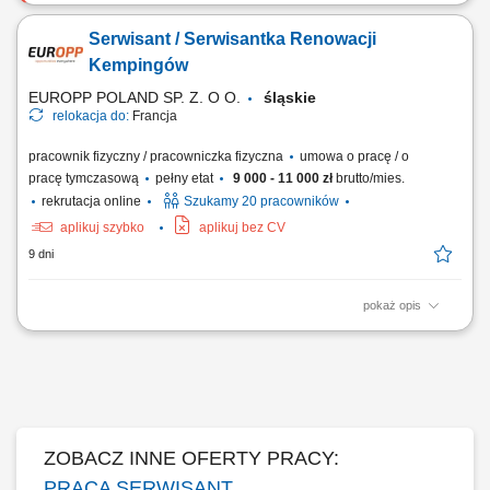
Nasz klient to światowy lider w branży transportu i logistyki, działający w
największych portach i centrach logistycznych na całym świecie. Firma
Serwisant / Serwisantka Renowacji
tworzy nowoczesne środowisko pracy, w którym liczą się
bezpieczeństwo, współpraca oraz rozwój pracowników. Dołączając do
Kempingów
zespołu,...
EUROPP POLAND SP. Z. O O.
śląskie
relokacja do:
Francja
pracownik fizyczny / pracowniczka fizyczna
umowa o pracę / o
pracę tymczasową
pełny etat
9 000 - 11 000 zł
brutto/mies.
rekrutacja online
Szukamy 20 pracowników
aplikuj szybko
aplikuj bez CV
9 dni
pokaż opis
Realizować prace remontowe w domkach kempingowych zgodnie z
listą zadań (35h/tydzień) Malować powierzchnie, montować listwy
narożne oraz systemy prysznicowe; Kłaść linoleum, wykładziny
podłogowe oraz wymieniać punkty świetlne i kontakty;
ZOBACZ INNE OFERTY PRACY:
PRACA SERWISANT