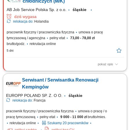
chłodniczych (M/K)
AB Job Service Polska Sp. z o.o.
śląskie
dziś wygasa
relokacja do:
Holandia
pracownik fizyczny / pracowniczka fizyczna
umowa o pracę
tymczasową / agencyjna
pełny etat
73,00 - 78,00 zł
brutto/godz.
rekrutacja online
5 dni
pokaż opis
Nasz klient to światowy lider w branży transportu i logistyki, działający w
największych portach i centrach logistycznych na całym świecie. Firma
Serwisant / Serwisantka Renowacji
tworzy nowoczesne środowisko pracy, w którym liczą się bezpieczeństwo,
współpraca oraz rozwój pracowników. Dołączając do zespołu,...
Kempingów
EUROPP POLAND SP. Z. O O.
śląskie
relokacja do:
Francja
pracownik fizyczny / pracowniczka fizyczna
umowa o pracę / o
pracę tymczasową
pełny etat
9 000 - 11 000 zł
brutto/mies.
rekrutacja online
Szukamy 20 pracowników