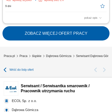
aplikuj szybko
aplikuj bez CV
9 dni
pokaż opis
Realizować prace remontowe w domkach kempingowych zgodnie z listą
zadań (35h/tydzień) Malować powierzchnie, montować listwy narożne
oraz systemy prysznicowe; Kłaść linoleum, wykładziny podłogowe oraz
ZOBACZ WIĘCEJ OFERT PRACY
wymieniać punkty świetlne i kontakty;
Praca.pl
Praca
śląskie
Dąbrowa Górnicza
Serwisant Dąbrowa Górni
Wróć do listy ofert
Serwisant / Serwisantka smarownik /
Pracownik utrzymania ruchu
ECOL Sp. z o.o.
Dąbrowa Górnicza