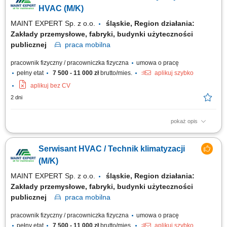
działania układów hydraulicznych i elektrycznych. Współpraca z działem
HVAC (M/K)
produkcji oraz wsparcie...
MAINT EXPERT Sp. z o.o.
śląskie, Region działania:
Zakłady przemysłowe, fabryki, budynki użyteczności
publicznej
praca
mobilna
pracownik fizyczny / pracowniczka fizyczna
umowa o pracę
pełny etat
7 500 - 11 000 zł
brutto/mies.
aplikuj szybko
aplikuj bez CV
2 dni
pokaż opis
Wykonywanie przeglądów, konserwacji i czyszczenia systemów
klimatyzacyjnych (Split, Multi-Split, VRF/VRV) Diagnozowanie awarii i
Serwisant HVAC / Technik klimatyzacji
realizacja bieżących napraw urządzeń HVAC; Sprawdzanie szczelności,
napełnianie układów oraz wymiana uszkodzonych części; Uruchamianie
(M/K)
nowych instalacji w...
MAINT EXPERT Sp. z o.o.
śląskie, Region działania:
Zakłady przemysłowe, fabryki, budynki użyteczności
publicznej
praca
mobilna
pracownik fizyczny / pracowniczka fizyczna
umowa o pracę
pełny etat
7 500 - 11 000 zł
brutto/mies.
aplikuj szybko