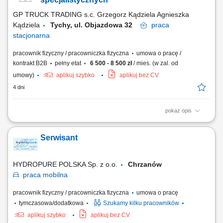
GP TRUCK TRADING s.c. Grzegorz Kądziela Agnieszka
Kądziela
Tychy, ul. Objazdowa 32
praca
stacjonarna
pracownik fizyczny / pracowniczka fizyczna
umowa o pracę /
kontrakt B2B
pełny etat
6 500 - 8 500 zł
/ mies. (w zal. od
umowy)
aplikuj szybko
aplikuj bez CV
4 dni
pokaż opis
Opis stanowiska: wykonywanie przeglądów i napraw zabudów
komunalnych na pojazdach ciężarowych; diagnozowanie i usuwanie
Serwisant
usterek hydraulicznych, mechanicznych i elektrycznych; montaż i
uruchamianie nowych zabudów zgodnie z dokumentacją techniczną;
regulacja i kalibracja układów sterowania...
HYDROPURE POLSKA Sp. z o.o.
Chrzanów
praca
mobilna
pracownik fizyczny / pracowniczka fizyczna
umowa o pracę
tymczasowa/dodatkowa
Szukamy kilku pracowników
aplikuj szybko
aplikuj bez CV