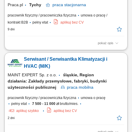
serwis hydrauliki siłowej, mechaniki oraz elementów...
Praca.pl
Tychy
praca
stacjonarna
pracownik fizyczny / pracowniczka fizyczna
umowa o pracę /
kontrakt B2B
pełny etat
aplikuj bez CV
9 dni
pokaż opis
Opis stanowiska Diagnostyka oraz naprawa zabudów komunalnych.
Przeglądy techniczne i bieżąca konserwacja urządzeń. Montaż oraz
Serwisant / Serwisantka Klimatyzacji i
uruchamianie nowych zabudów na pojazdach. Kontrola poprawności
działania układów hydraulicznych i elektrycznych. Współpraca z
HVAC (M/K)
działem produkcji oraz wsparcie...
MAINT EXPERT Sp. z o.o.
śląskie, Region
działania: Zakłady przemysłowe, fabryki, budynki
użyteczności publicznej
praca
mobilna
pracownik fizyczny / pracowniczka fizyczna
umowa o pracę
pełny etat
7 500 - 11 000 zł
brutto/mies.
aplikuj szybko
aplikuj bez CV
2 dni
pokaż opis