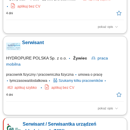
aplikuj bez CV
4 dni
pokaż opis
Praca mobilna w dwuosobowym zespole serwisowym na terenie Śląska;
Przeglądy techniczne, konserwacja i czyszczenie systemów klimatyzacji
Serwisant
(Split, Multi-Split, VRF/VRV) Diagnozowanie usterek oraz bieżące
naprawy urządzeń HVAC; Napełnianie układów, próby szczelności oraz
wymiana...
HYDROPURE POLSKA Sp. z o.o.
Żywiec
praca
mobilna
pracownik fizyczny / pracowniczka fizyczna
umowa o pracę
tymczasowa/dodatkowa
Szukamy kilku pracowników
aplikuj szybko
aplikuj bez CV
4 dni
pokaż opis
Główne obowiązki: montaż urządzeń do oczyszczania wody; obsługa
serwisowa przydzielonych klientów; naprawy gwarancyjne;
Serwisant / Serwisantka urządzeń