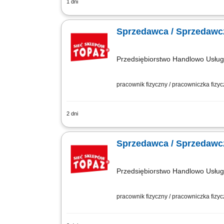
1 dni
obsługa klientów przy stoisku z produk
wędliniarskich i nabiałowych; kontrolo
Sprzedawca / Sprzedawcz
Przedsiębiorstwo Handlowo Usł
pracownik fizyczny / pracowniczka fizy
2 dni
Twoje główne zadania: zapewnienie pro
mięso, wędliny, sery itp. monitorowani
Sprzedawca / Sprzedawcz
Przedsiębiorstwo Handlowo Usł
pracownik fizyczny / pracowniczka fizy