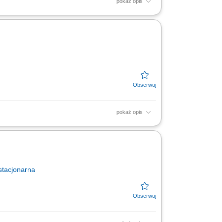
pokaż opis
ciwą ekspozycję towarów na dziale świeżym -
pokaż opis
yczne układanie produktów mięsnych,
 poprzez...
stacjonarna