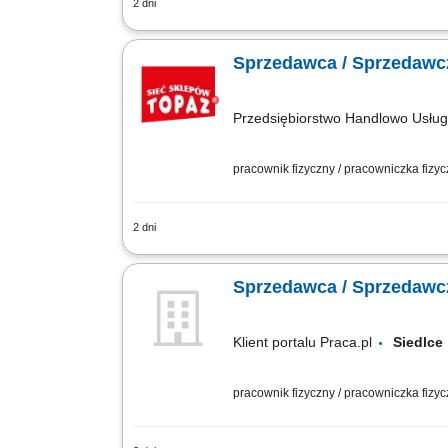
2 dni
Twoje główne zadania: zapewnienie pro
mięso, wędliny, sery itp. monitorowani
Sprzedawca / Sprzedawcz
Przedsiębiorstwo Handlowo Usł
pracownik fizyczny / pracowniczka fizy
2 dni
Twoje główne zadania: zapewnienie pro
mięso, wędliny, sery itp. monitorowani
Sprzedawca / Sprzedawcz
Klient portalu Praca.pl
Siedl
pracownik fizyczny / pracowniczka fizy