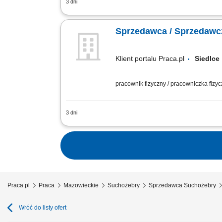
3 dni
obsługa klientów przy stoisku z produk
wędliniarskich i nabiałowych; kontrolo
Sprzedawca / Sprzedawcz
Klient portalu Praca.pl
Siedl
pracownik fizyczny / pracowniczka fizy
3 dni
obsługa klientów przy stoisku z produk
wędliniarskich i nabiałowych; kontrolo
Praca.pl
Praca
Mazowieckie
Suchożebry
Sprzedawca Suchożebry
Wróć do listy ofert