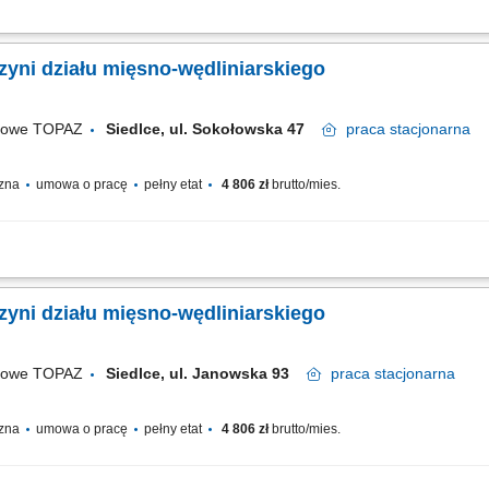
tami świeżymi oraz udzielanie informacji o asortymencie; przygotowywanie i estet
wanie jakości produktów i terminów przydatności do spożycia; wspieranie sprzedaży
yni działu mięsno-wędliniarskiego
ugowe TOPAZ
Siedlce, ul. Sokołowska 47
praca
stacjonarna
czna
umowa o pracę
pełny etat
4 806 zł
brutto/mies.
fesjonalnej obsługi Klientów zgodnie ze standardami sieci Topaz dbałość o właśc
e terminów przydatności do spożycia aktywna sprzedaż produktów dbałość o...
yni działu mięsno-wędliniarskiego
ugowe TOPAZ
Siedlce, ul. Janowska 93
praca
stacjonarna
czna
umowa o pracę
pełny etat
4 806 zł
brutto/mies.