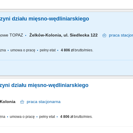
nie z obowiązującymi standardami jakości, dbanie o estetyczną ekspozycję produk
torowanie terminów przydatności produktów, utrzymanie porządku i higieny stanow
yni działu mięsno-wędliniarskiego
ugowe TOPAZ
Żelków-Kolonia, ul. Siedlecka 122
praca
stacjo
yczna
umowa o pracę
pełny etat
4 806 zł
brutto/mies.
fesjonalnej obsługi Klientów zgodnie ze standardami sieci Topaz dbałość o właś
e terminów przydatności do spożycia aktywna sprzedaż produktów dbałość o...
yni działu mięsno-wędliniarskiego
-Kolonia
praca
stacjonarna
czna
umowa o pracę
pełny etat
4 806 zł
brutto/mies.