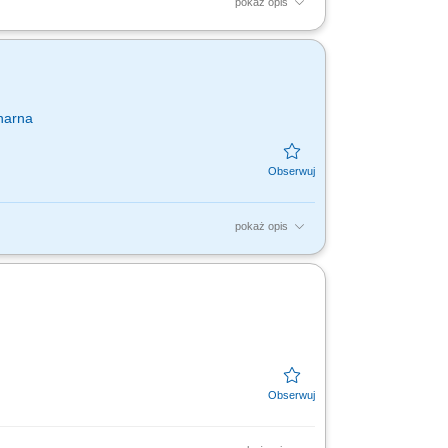
pokaż opis
tów, w tym mięsa, wędlin i serów, aktywna
iska pracy.
narna
pokaż opis
ciwą ekspozycję towarów na dziale świeżym -