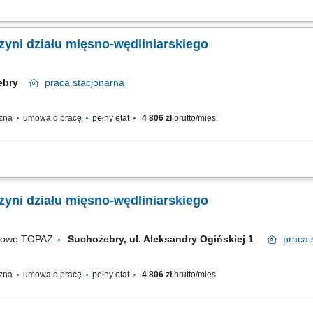
fesjonalnej obsługi Klientów zgodnie ze standardami sieci Topaz, dbałość o właś
owanie terminów przydatności do spożycia, aktywna sprzedaż produktów, dbałość...
yni działu mięsno-wędliniarskiego
żebry
praca
stacjonarna
czna
umowa o pracę
pełny etat
4 806 zł
brutto/mies.
tami świeżymi oraz udzielanie informacji o asortymencie; przygotowywanie i estet
wanie jakości produktów i terminów przydatności do spożycia; wspieranie sprzedaży
yni działu mięsno-wędliniarskiego
ugowe TOPAZ
Suchożebry, ul. Aleksandry Ogińskiej 1
praca
czna
umowa o pracę
pełny etat
4 806 zł
brutto/mies.