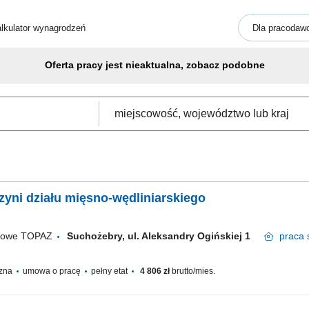
lkulator wynagrodzeń
Dla pracodaw
Oferta pracy jest nieaktualna, zobacz podobne
yni działu mięsno-wędliniarskiego
ugowe TOPAZ
Suchożebry, ul. Aleksandry Ogińskiej 1
praca
czna
umowa o pracę
pełny etat
4 806 zł
brutto/mies.