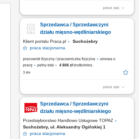
pokaż opis
Twoje główne zadania: zapewnienie profesjonalnej obsługi
Klientów zgodnie ze standardami sieci Topaz, dbałość o
Sprzedawca / Sprzedawczyni
właściwą ekspozycję towarów na dziale świeżym - mięso,
wędliny, sery itp. oraz monitorowanie terminów przydatności do
działu mięsno-wędliniarskiego
spożycia, aktywna sprzedaż produktów, dbałość...
Klient portalu Praca.pl
Suchożebry
praca
stacjonarna
pracownik fizyczny / pracowniczka fizyczna
umowa o
pracę
pełny etat
4 806 zł
brutto/mies.
3 dni
pokaż opis
obsługa klientów przy stoisku z produktami świeżymi oraz
udzielanie informacji o asortymencie; przygotowywanie i
Sprzedawca / Sprzedawczyni
estetyczne układanie produktów mięsnych, wędliniarskich i
nabiałowych; kontrolowanie jakości produktów i terminów
działu mięsno-wędliniarskiego
przydatności do spożycia; wspieranie sprzedaży poprzez...
Przedsiębiorstwo Handlowo Usługowe TOPAZ
Suchożebry, ul. Aleksandry Ogińskiej 1
praca
stacjonarna