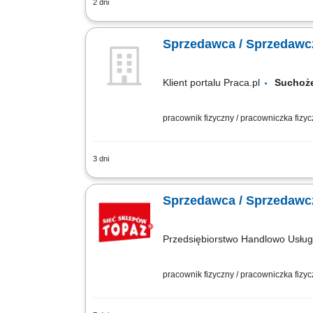
2 dni
Twoje główne zadania: zapewnienie pro
mięso, wędliny, sery itp. oraz monitor
Sprzedawca / Sprzedawcz
Klient portalu Praca.pl
Sucho
pracownik fizyczny / pracowniczka fizy
3 dni
obsługa klientów przy stoisku z produk
wędliniarskich i nabiałowych; kontrolo
Sprzedawca / Sprzedawcz
Przedsiębiorstwo Handlowo Usł
pracownik fizyczny / pracowniczka fizy