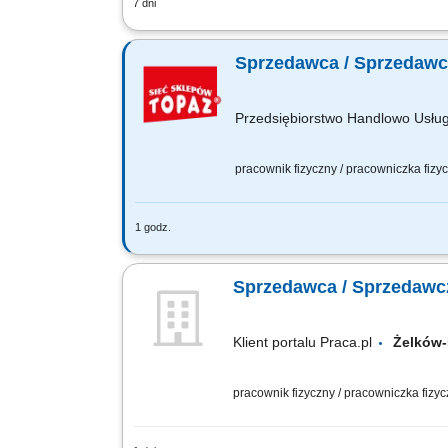
7 dni
Opis stanowiska: obsługa Klientów zgod
sprzedaż i doradztwo produktowe, moni
Sprzedawca / Sprzedawcz
Przedsiębiorstwo Handlowo Usł
pracownik fizyczny / pracowniczka fiz
1 godz.
Twoje główne zadania: zapewnienie pro
mięso, wędliny, sery itp. monitorowani
Sprzedawca / Sprzedawcz
Klient portalu Praca.pl
Żelków
pracownik fizyczny / pracowniczka fizy