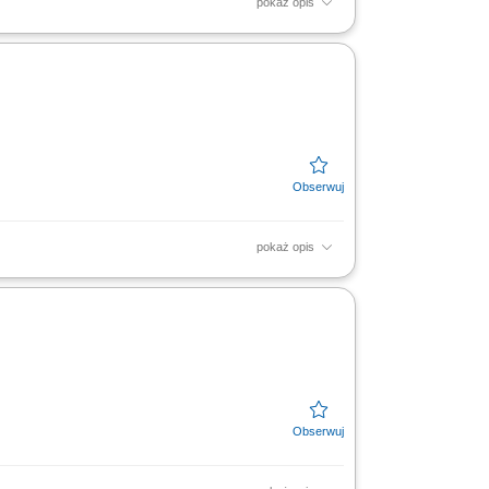
pokaż opis
iwą ekspozycję towarów na dziale świeżym -
pokaż opis
iwą ekspozycję towarów na dziale świeżym -