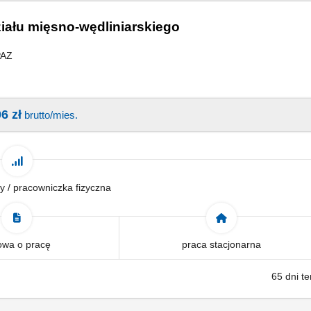
iału mięsno-wędliniarskiego
PAZ
6 zł
brutto/mies.
y / pracowniczka fizyczna
wa o pracę
praca stacjonarna
65 dni t