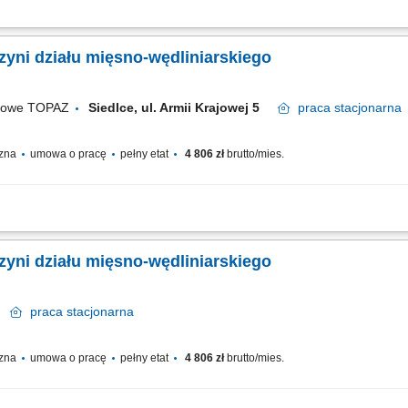
fesjonalnej obsługi Klientów zgodnie ze standardami sieci Topaz dbałość o właśc
e terminów przydatności do spożycia aktywna sprzedaż produktów dbałość o...
yni działu mięsno-wędliniarskiego
ugowe TOPAZ
Siedlce, ul. Armii Krajowej 5
praca
stacjonarna
czna
umowa o pracę
pełny etat
4 806 zł
brutto/mies.
fesjonalnej obsługi Klientów zgodnie ze standardami sieci Topaz dbałość o właśc
e terminów przydatności do spożycia aktywna sprzedaż produktów dbałość o...
yni działu mięsno-wędliniarskiego
ce
praca
stacjonarna
czna
umowa o pracę
pełny etat
4 806 zł
brutto/mies.