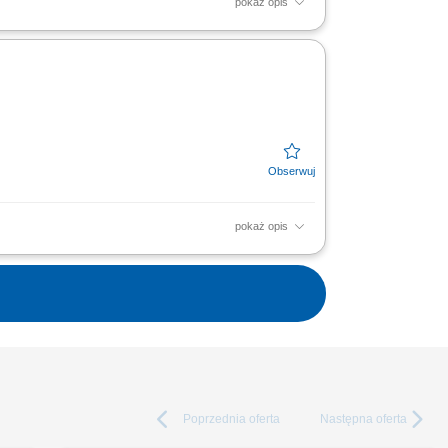
pokaż opis
yczne układanie produktów mięsnych,
 poprzez...
pokaż opis
yczne układanie produktów mięsnych,
 poprzez...
Poprzednia
oferta
Następna
oferta