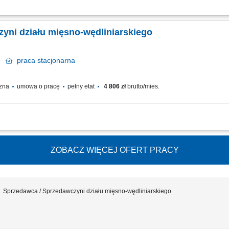
tami świeżymi oraz udzielanie informacji o asortymencie; przygotowywanie i estet
wanie jakości produktów i terminów przydatności do spożycia; wspieranie sprzedaży
yni działu mięsno-wędliniarskiego
ce
praca
stacjonarna
czna
umowa o pracę
pełny etat
4 806 zł
brutto/mies.
tami świeżymi oraz udzielanie informacji o asortymencie; przygotowywanie i estet
wanie jakości produktów i terminów przydatności do spożycia; wspieranie sprzedaży
ZOBACZ WIĘCEJ OFERT PRACY
Sprzedawca / Sprzedawczyni działu mięsno-wędliniarskiego