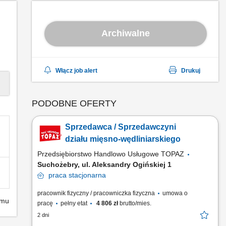
Archiwalne
Włącz job alert
Drukuj
PODOBNE OFERTY
Sprzedawca / Sprzedawczyni
działu mięsno-wędliniarskiego
Przedsiębiorstwo Handlowo Usługowe TOPAZ
Suchożebry, ul. Aleksandry Ogińskiej 1
praca
stacjonarna
pracownik fizyczny / pracowniczka fizyczna
umowa o
emu
pracę
pełny etat
4 806 zł
brutto/mies.
2 dni