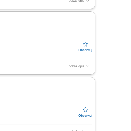
pokaż opis
yczne układanie produktów mięsnych,
 poprzez...
pokaż opis
iwą ekspozycję towarów na dziale świeżym -