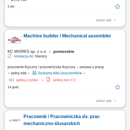
3 dni
pokaż opis
Analizowanie problemów technicznych i dobieranie technologii napraw
układów hydraulicznych; Projektowanie rozwiązań technicznych, w tym
Machine builder / Mechanical assembler
modernizacji i retrofitów istniejących układów; Opracowywanie procedur
rozruchowych oraz odbiorowych dla remontowanych urządzeń;
Zapewnianie wsparcia...
KC WORKS sp. z o.o.
pomorskie
relokacja do:
Niemcy
pracownik fizyczny / pracowniczka fizyczna
umowa o pracę
pełny etat
Szukamy kilku pracowników
aplikuj szybko
aplikuj bez CV
14 godz.
pokaż opis
The work will be carried out at our production and assembly location in
Lindern, Germany. Responsibilities: Assembly of machines and
Pracownik / Pracowniczka ds. prac
mechanical components; Installation of machine parts according to
technical drawings; Mechanical fitting and assembly work; Assembly of
mechaniczno-ślusarskich
steel structures, piping, fans,...