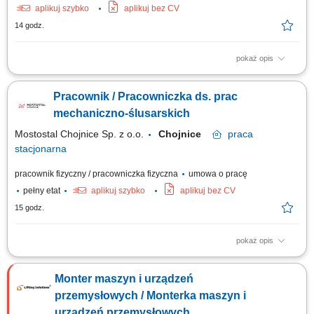
aplikuj szybko
aplikuj bez CV
14 godz.
pokaż opis
The work will be carried out at our production and assembly location in
Lindern, Germany. Responsibilities: Assembly of machines and
Pracownik / Pracowniczka ds. prac
mechanical components; Installation of machine parts according to
technical drawings; Mechanical fitting and assembly work; Assembly of
mechaniczno-ślusarskich
steel structures, piping, fans,...
Mostostal Chojnice Sp. z o.o.
Chojnice
praca
stacjonarna
pracownik fizyczny / pracowniczka fizyczna
umowa o pracę
pełny etat
aplikuj szybko
aplikuj bez CV
15 godz.
pokaż opis
Zakres obowiązków: wykonywanie napraw uszkodzonych elementów
maszyn, urządzeń i sprzętu, przygotowywanie maszyn i urządzeń do
Monter maszyn i urządzeń
produkcji pod względem technicznym, bieżąca kontrola stanu
technicznego w celu zapewnienia ciągłości pracy, uruchamianie maszyn i
przemysłowych / Monterka maszyn i
urządzeń produkcyjnych oraz...
urządzeń przemysłowych