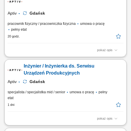
technicznych oraz bieżących napraw aparatury montażowej, pakującej i
testującej....
Aptiv
Gdańsk
pracownik fizyczny / pracowniczka fizyczna
umowa o pracę
pełny etat
20 godz.
pokaż opis
Miejsce pracy: Gdańsk Wymagania: Wykształcenie techniczne.
Gotowość do pracy w systemie zmianowym (3 zmiany). Praktyczne
Inżynier / Inżynierka ds. Serwisu
doświadczenie w obsłudze i serwisowaniu maszyn do produkcji
seryjnej (montaż, test, pakowanie) Mile widziane będzie doświadczenie
Urządzeń Produkcyjnych
w zakresie obsługi robotów...
Aptiv
Gdańsk
specjalista / specjalistka mid / senior
umowa o pracę
pełny
etat
1 dni
pokaż opis
Zadania Bieżący nadzór nad kondycją technologiczną maszyn i ich
zgodnością z normami BHP. Natychmiastowe reagowanie na incydenty