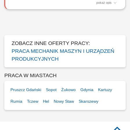
pokaż opis
Zadania Mechaniczny montaż urządzeń, maszyn oraz stanowisk
przemysłowych na podstawie rysunków technicznych; Integracja
poszczególnych zespołów mechanicznych w kompletne systemy
produkcyjne; Bieżące diagnozowanie i samodzielne rozwiązywanie
problemów technicznych podczas montażu;...
ZOBACZ INNE OFERTY PRACY:
PRACA MECHANIK MASZYN I URZĄDZEŃ
PRODUKCYJNYCH
PRACA W MIASTACH
Pruszcz Gdański
Sopot
Żukowo
Gdynia
Kartuzy
Rumia
Tczew
Hel
Nowy Staw
Skarszewy