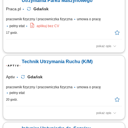
Utrzymania Parku Maszynowego
Praca.pl
Gdańsk
pracownik fizyczny / pracowniczka fizyczna
umowa o pracę
pełny etat
aplikuj bez CV
17 godz.
pokaż opis
Opis stanowiska Zapewnianie pełnej ciągłości operacyjnej oraz
niezawodnego funkcjonowania urządzeń wchodzących w skład linii
Technik Utrzymania Ruchu (K/M)
produkcyjnych. Przeprowadzanie okresowych konserwacji, przeglądów
technicznych oraz bieżących napraw aparatury montażowej, pakującej i
testującej....
Aptiv
Gdańsk
pracownik fizyczny / pracowniczka fizyczna
umowa o pracę
pełny etat
20 godz.
pokaż opis
Miejsce pracy: Gdańsk Wymagania: Wykształcenie techniczne. Gotowość
do pracy w systemie zmianowym (3 zmiany). Praktyczne doświadczenie w