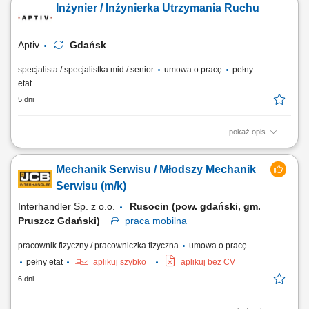
Inżynier / Inźynierka Utrzymania Ruchu
techniczne w celu utrzymania ciągłości procesów. Prowadzenie
konserwacji zapobiegawczej i prewencyjnej aparatury produkcyjnej.
Aktywne zgłaszanie pomysłów...
Aptiv
Gdańsk
specjalista / specjalistka mid / senior
umowa o pracę
pełny
etat
5 dni
pokaż opis
Zadania Analizowanie awarii i wdrażanie rozwiązań zapobiegających
ich powtórnemu wystąpieniu. Kalibracja i ustawianie maszyn w sposób
Mechanik Serwisu / Młodszy Mechanik
gwarantujący płynne uruchomienie procesów. Nadzór nad
poprawnością działania robotów oraz systemów transportu
Serwisu (m/k)
wewnętrznego. Rejestrowanie wykonanych...
Interhandler Sp. z o.o.
Rusocin (pow. gdański, gm.
Pruszcz Gdański)
praca
mobilna
pracownik fizyczny / pracowniczka fizyczna
umowa o pracę
pełny etat
aplikuj szybko
aplikuj bez CV
6 dni