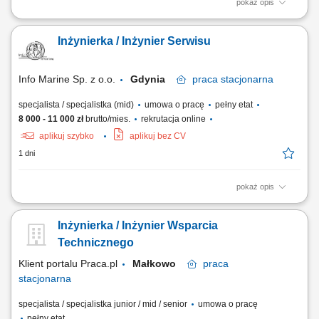
pokaż opis
Opis stanowiska: wykonywanie napraw gwarancyjnych i
pogwarancyjnych maszyn budowlanych w serwisie oddziałowym oraz u
Inżynierka / Inżynier Serwisu
klientów Pracodawcy
Info Marine Sp. z o.o.
Gdynia
praca
stacjonarna
specjalista / specjalistka (mid)
umowa o pracę
pełny etat
8 000 - 11 000 zł
brutto/mies.
rekrutacja online
aplikuj szybko
aplikuj bez CV
1 dni
pokaż opis
Zakres obowiązków: Wykonywanie pomiarów diagnostycznych na
statkach (wibracje, termografia, pomiary specjalistyczne) Diagnostyka
Inżynierka / Inżynier Wsparcia
maszyn wirujących oraz urządzeń okrętowych; Analiza wyników
pomiarów i sporządzanie raportów technicznych; Współpraca z
Technicznego
analitykami oraz klientami przy...
Klient portalu Praca.pl
Małkowo
praca
stacjonarna
specjalista / specjalistka junior / mid / senior
umowa o pracę
pełny etat