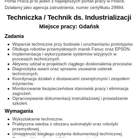
Portal Praca.pl to jeden z największych portali pracy w Polsce.
Działamy jako agencja zatrudnienia, numer certyfikatu 29884.
Techniczka / Technik ds. Industrializacji
Miejsce pracy: Gdańsk
Zadania
Wsparcie techniczne przy budowie i uruchamianiu prototypów.
Obsługa robotów przemysłowych marek Fanuc oraz EPSON.
Implementacja i wykorzystanie systemów wizyjnych w
procesach technicznych.
Aktywny udział w projektach ciągłego doskonalenia procesów.
Diagnostyka awarii oraz sprawne usuwanie usterek
technicznych.
Koordynacja działań z dostawcami zewnętrznymi i zespołem
inżynierów.
Monitorowanie bezpieczeństwa stanowisk pracy i eliminacja
zagrożeń.
Opracowywanie dokumentacji instruktażowej i prowadzenie
szkoleń.
Wymagania
Wykształcenie techniczne.
Praktyczna wiedza z obszaru automatyki oraz robotyki
przemysłowej.
Umiejętność biegłego czytania dokumentacji technicznej.