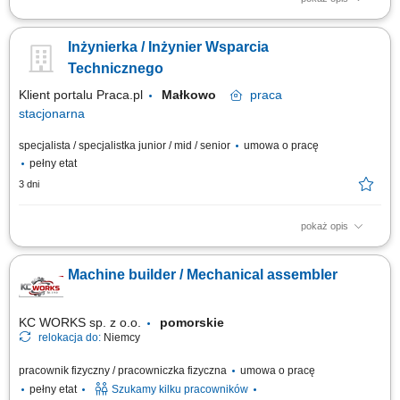
Zakres obowiązków: Wykonywanie pomiarów diagnostycznych na
statkach (wibracje, termografia, pomiary specjalistyczne) Diagnostyka
Inżynierka / Inżynier Wsparcia
maszyn wirujących oraz urządzeń okrętowych; Analiza wyników
pomiarów i sporządzanie raportów technicznych; Współpraca z
Technicznego
analitykami oraz klientami przy...
Klient portalu Praca.pl
Małkowo
praca
stacjonarna
specjalista / specjalistka junior / mid / senior
umowa o pracę
pełny etat
3 dni
pokaż opis
Analizowanie problemów technicznych i dobieranie technologii napraw
układów hydraulicznych; Projektowanie rozwiązań technicznych, w tym
Machine builder / Mechanical assembler
modernizacji i retrofitów istniejących układów; Opracowywanie procedur
rozruchowych oraz odbiorowych dla remontowanych urządzeń;
Zapewnianie wsparcia...
KC WORKS sp. z o.o.
pomorskie
relokacja do:
Niemcy
pracownik fizyczny / pracowniczka fizyczna
umowa o pracę
pełny etat
Szukamy kilku pracowników