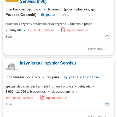
działania robotów oraz systemów transportu wewnętrznego.
Serwisu (m/k)
Rejestrowanie wykonanych...
Interhandler Sp. z o.o.
Rusocin (pow. gdański, gm.
Pruszcz Gdański)
praca
mobilna
pracownik fizyczny / pracowniczka fizyczna
umowa o pracę
pełny etat
aplikuj szybko
aplikuj bez CV
6 dni
pokaż opis
Opis stanowiska: wykonywanie napraw gwarancyjnych i
pogwarancyjnych maszyn budowlanych w serwisie oddziałowym oraz u
Inżynierka / Inżynier Serwisu
klientów Pracodawcy
Info Marine Sp. z o.o.
Gdynia
praca
stacjonarna
specjalista / specjalistka (mid)
umowa o pracę
pełny etat
8 000 - 11 000 zł
brutto/mies.
rekrutacja online
aplikuj szybko
aplikuj bez CV
1 dni
pokaż opis