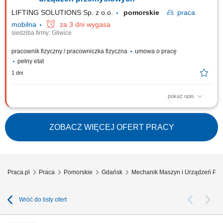
LIFTING SOLUTIONS Sp. z o.o.
pomorskie
praca
mobilna
za 3 dni wygasa
siedziba firmy: Gliwice
pracownik fizyczny / pracowniczka fizyczna
umowa o pracę
pełny etat
1 dni
pokaż opis
Zadania Mechaniczny montaż urządzeń, maszyn oraz stanowisk
przemysłowych na podstawie rysunków technicznych; Integracja
poszczególnych zespołów mechanicznych w kompletne systemy
ZOBACZ WIĘCEJ OFERT PRACY
produkcyjne; Bieżące diagnozowanie i samodzielne rozwiązywanie
problemów technicznych podczas montażu;...
Praca.pl
Praca
Pomorskie
Gdańsk
Mechanik Maszyn i Urządzeń Pro
Wróć do listy ofert