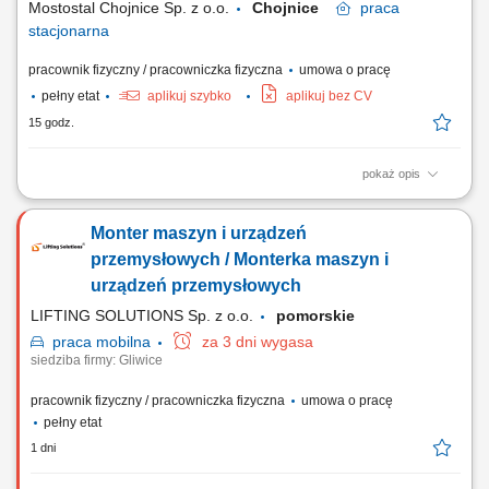
Mostostal Chojnice Sp. z o.o.
Chojnice
praca
stacjonarna
pracownik fizyczny / pracowniczka fizyczna
umowa o pracę
pełny etat
aplikuj szybko
aplikuj bez CV
15 godz.
pokaż opis
Zakres obowiązków: wykonywanie napraw uszkodzonych elementów
maszyn, urządzeń i sprzętu, przygotowywanie maszyn i urządzeń do
Monter maszyn i urządzeń
produkcji pod względem technicznym, bieżąca kontrola stanu
technicznego w celu zapewnienia ciągłości pracy, uruchamianie
przemysłowych / Monterka maszyn i
maszyn i urządzeń produkcyjnych oraz...
urządzeń przemysłowych
LIFTING SOLUTIONS Sp. z o.o.
pomorskie
praca
mobilna
za 3 dni wygasa
siedziba firmy: Gliwice
pracownik fizyczny / pracowniczka fizyczna
umowa o pracę
pełny etat
1 dni