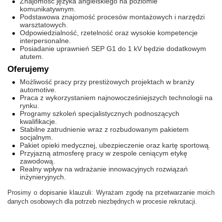
Znajomość języka angielskiego na poziomie
komunikatywnym.
Podstawowa znajomość procesów montażowych i narzędzi
warsztatowych.
Odpowiedzialność, rzetelność oraz wysokie kompetencje
interpersonalne.
Posiadanie uprawnień SEP G1 do 1 kV będzie dodatkowym
atutem.
Oferujemy
Możliwość pracy przy prestiżowych projektach w branży
automotive.
Praca z wykorzystaniem najnowocześniejszych technologii na
rynku.
Programy szkoleń specjalistycznych podnoszących
kwalifikacje.
Stabilne zatrudnienie wraz z rozbudowanym pakietem
socjalnym.
Pakiet opieki medycznej, ubezpieczenie oraz kartę sportową.
Przyjazną atmosferę pracy w zespole ceniącym etykę
zawodową.
Realny wpływ na wdrażanie innowacyjnych rozwiązań
inżynieryjnych.
Prosimy o dopisanie klauzuli: Wyrażam zgodę na przetwarzanie moich
danych osobowych dla potrzeb niezbędnych w procesie rekrutacji.