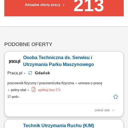
213
Aktualne oferty pracy
PODOBNE OFERTY
Osoba Techniczna ds. Serwisu i
Utrzymania Parku Maszynowego
Praca.pl
Gdańsk
pracownik fizyczny / pracowniczka fizyczna
umowa o pracę
pełny etat
aplikuj bez CV
17 godz.
pokaż opis
Opis stanowiska Zapewnianie pełnej ciągłości operacyjnej oraz
niezawodnego funkcjonowania urządzeń wchodzących w skład linii
Technik Utrzymania Ruchu (K/M)
produkcyjnych. Przeprowadzanie okresowych konserwacji, przeglądów