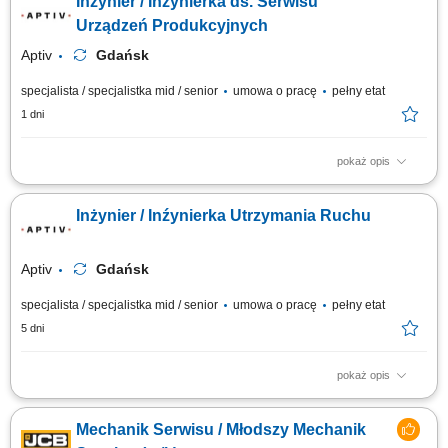
Inżynier / Inżynierka ds. Serwisu
obsłudze i serwisowaniu maszyn do produkcji seryjnej (montaż, test,
pakowanie) Mile widziane będzie doświadczenie w zakresie obsługi
Urządzeń Produkcyjnych
robotów...
Aptiv
Gdańsk
specjalista / specjalistka mid / senior
umowa o pracę
pełny etat
1 dni
pokaż opis
Zadania Bieżący nadzór nad kondycją technologiczną maszyn i ich
zgodnością z normami BHP. Natychmiastowe reagowanie na incydenty
Inżynier / Inźynierka Utrzymania Ruchu
techniczne w celu utrzymania ciągłości procesów. Prowadzenie
konserwacji zapobiegawczej i prewencyjnej aparatury produkcyjnej.
Aktywne zgłaszanie pomysłów...
Aptiv
Gdańsk
specjalista / specjalistka mid / senior
umowa o pracę
pełny etat
5 dni
pokaż opis
Zadania Analizowanie awarii i wdrażanie rozwiązań zapobiegających ich
powtórnemu wystąpieniu. Kalibracja i ustawianie maszyn w sposób
Mechanik Serwisu / Młodszy Mechanik
gwarantujący płynne uruchomienie procesów. Nadzór nad poprawnością