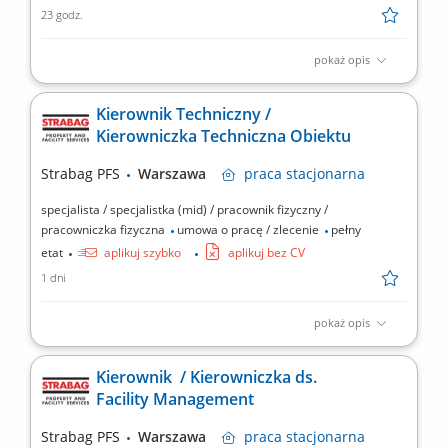
23 godz.
pokaż opis
Twój zakres obowiązków sporządzanie raportów przychodowych;
prowadzenie kartotek magazynowych; rozliczanie surowców
Kierownik Techniczny /
sprzedanych i zużytych do produkcji; przygotowywanie
Kierowniczka Techniczna Obiektu
dokumentów do wystawiania faktur;
Strabag PFS
Warszawa
praca
stacjonarna
specjalista / specjalistka (mid) / pracownik fizyczny /
pracowniczka fizyczna
umowa o pracę / zlecenie
pełny
etat
aplikuj szybko
aplikuj bez CV
1 dni
pokaż opis
Zadania: nadzór nad przebiegiem procesów operacyjnych w
Spółce w zakresie utrzymania jakości obsługi, zgodności
Kierownik / Kierowniczka ds.
realizacji usługi z umową, wsparcia operacyjnego i technicznego
Facility Management
w powierzonym obszarze ( branża Facility Management)
zarządzanie zespołem pracowników – planowanie pracy,...
Strabag PFS
Warszawa
praca
stacjonarna