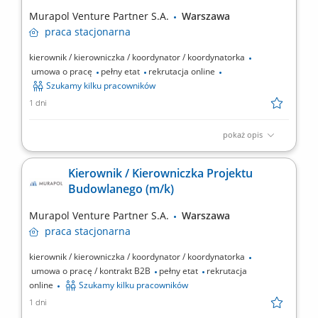
oferty, przez Projekt Budowlany i Wykonawczy, aż po nadzór
Murapol Venture Partner S.A.
Warszawa
autorski....
praca
stacjonarna
kierownik / kierowniczka / koordynator / koordynatorka
umowa o pracę
pełny etat
rekrutacja online
Szukamy kilku pracowników
1 dni
pokaż opis
Zakres obowiązków: Prowadzenie budowy zgodnie z przepisami
Prawa Budowlanego. Kontrola jakości robót i zgodności z
Kierownik / Kierowniczka Projektu
dokumentacją projektową. Nadzór nad przestrzeganiem zasad
Budowlanego (m/k)
BHP. Organizacja i realizacja inwestycji zgodnie z
harmonogramem. Egzekwowanie terminowego i prawidłowego
Murapol Venture Partner S.A.
Warszawa
wykonania...
praca
stacjonarna
kierownik / kierowniczka / koordynator / koordynatorka
umowa o pracę / kontrakt B2B
pełny etat
rekrutacja
online
Szukamy kilku pracowników
1 dni