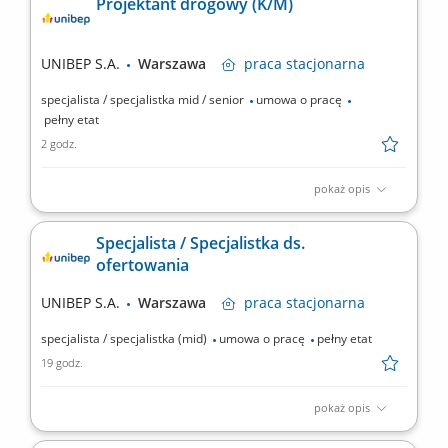
Projektant drogowy (K/M)
UNIBEP S.A.
Warszawa
praca
stacjonarna
specjalista / specjalistka mid / senior
umowa o pracę
pełny etat
2 godz.
pokaż opis
Zakres obowiązków: Opracowywanie koncepcji oraz
dokumentacji projektowej dla inwestycji drogowych na etapie
Specjalista / Specjalistka ds.
ofertowania i realizacji. Przygotowywanie projektów
ofertowania
budowlanych, wykonawczych oraz opracowań technicznych
zgodnie z wymaganiami inwestora i obowiązującymi przepisami.
UNIBEP S.A.
Warszawa
praca
stacjonarna
Współpraca z...
specjalista / specjalistka (mid)
umowa o pracę
pełny etat
19 godz.
pokaż opis
Twój zakres obowiązków Przygotowywanie wycen budowlanych