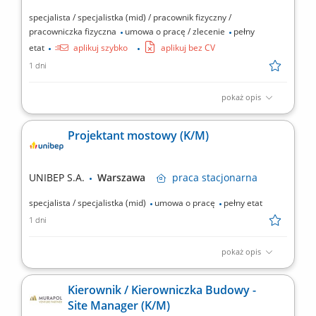
specjalista / specjalistka (mid) / pracownik fizyczny /
pracowniczka fizyczna
umowa o pracę / zlecenie
pełny
etat
aplikuj szybko
aplikuj bez CV
1 dni
pokaż opis
Opis stanowiska koordynowanie procesów związanych z
utrzymaniem technicznym obiektów, zarządzanie zespołem
Projektant mostowy (K/M)
technicznym, planowanie grafików oraz rozliczanie czasu pracy,
nadzorowanie przeglądów, konserwacji oraz realizacji
harmonogramów PPM, organizowanie współpracy z
UNIBEP S.A.
Warszawa
praca
stacjonarna
podwykonawcami oraz...
specjalista / specjalistka (mid)
umowa o pracę
pełny etat
1 dni
pokaż opis
Twoje zadania Opracowywanie projektów mostowych zgodnie z
wymaganiami inwestora oraz obowiązującymi normami i
Kierownik / Kierowniczka Budowy -
przepisami. Współpraca z zespołem wielobranżowym na
Site Manager (K/M)
wszystkich etapach procesu projektowego – od przygotowania