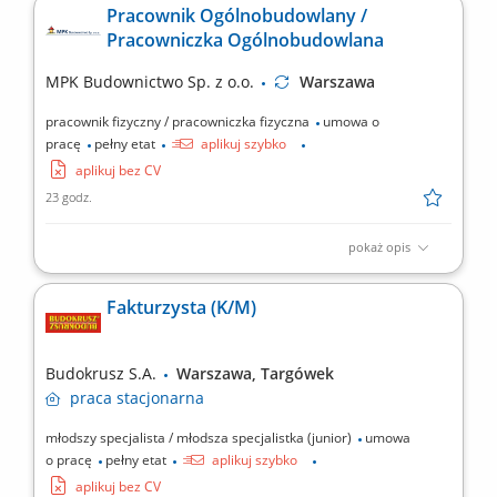
oraz kompleksowe opracowywanie ofert dla projektów z zakresu
Pracownik Ogólnobudowlany /
budownictwa energetycznego, Analiza dokumentacji technicznej,
Pracowniczka Ogólnobudowlana
projektowej oraz przetargowej, Opracowywanie przedmiarów
robót i kosztorysów, Pozyskiwanie oraz analiza ofert od...
MPK Budownictwo Sp. z o.o.
Warszawa
pracownik fizyczny / pracowniczka fizyczna
umowa o
pracę
pełny etat
aplikuj szybko
aplikuj bez CV
23 godz.
pokaż opis
Opis stanowiska Realizacja prac remontowo-budowlanych oraz
wykończeniowych. Wykonywanie prac zgodnie z posiadanymi
Fakturzysta (K/M)
umiejętnościami, m.in. szpachlowanie, montaż zabudów GK,
glazura. Przygotowywanie materiałów i stanowiska pracy.
Kontrola jakości wykonywanych robót. Współpraca z ekipą...
Budokrusz S.A.
Warszawa, Targówek
praca
stacjonarna
młodszy specjalista / młodsza specjalistka (junior)
umowa
o pracę
pełny etat
aplikuj szybko
aplikuj bez CV