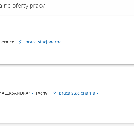
alne oferty pracy
biernice
praca
stacjonarna
I "ALEKSANDRA"
Tychy
praca
stacjonarna