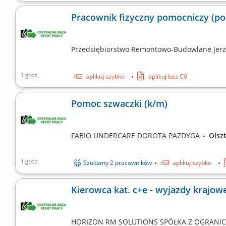
Pracownik fizyczny pomocniczy (po
Przedsiębiorstwo Remontowo-Budowlane Jer
1 godz.
aplikuj szybko
aplikuj bez CV
Pomoc szwaczki (k/m)
FABIO UNDERCARE DOROTA PAZDYGA
Ols
1 godz.
Szukamy 2 pracowników
aplikuj szybko
Kierowca kat. c+e - wyjazdy krajo
HORIZON RM SOLUTIONS SPÓŁKA Z OGRANI