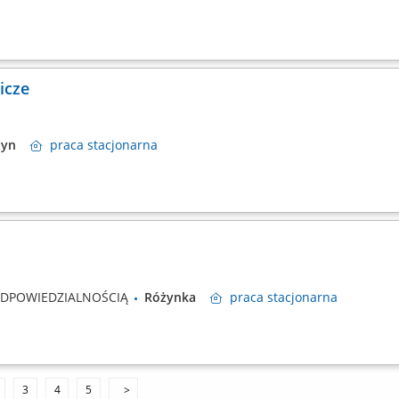
icze
ztyn
praca
stacjonarna
ODPOWIEDZIALNOŚCIĄ
Różynka
praca
stacjonarna
3
4
5