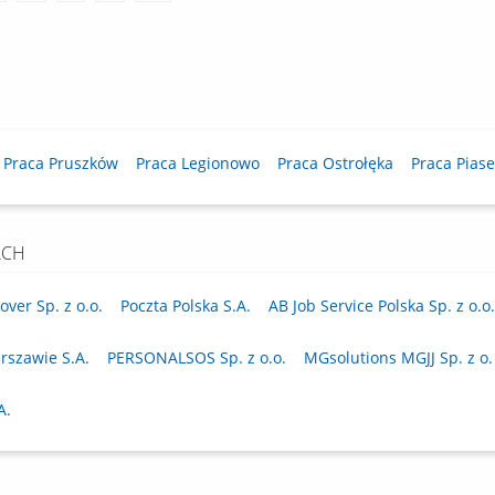
Praca Pruszków
Praca Legionowo
Praca Ostrołęka
Praca Pias
ACH
ver Sp. z o.o.
Poczta Polska S.A.
AB Job Service Polska Sp. z o.o.
rszawie S.A.
PERSONALSOS Sp. z o.o.
MGsolutions MGJJ Sp. z o. 
A.