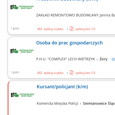
ZAKŁAD REMONTOWO BUDOWLANY Janina Ba
1 godz.
aplikuj szybko
aplikuj bez CV
Osoba do prac gospodarczych
P.H.U. "COMPLEX" LECH WIETRZYK
Żory
1 godz.
aplikuj szybko
aplikuj bez CV
Kursant/policjant (k/m)
Komenda Miejska Policji
Siemianowice Śl