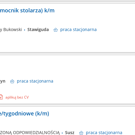
mocnik stolarza) k/m
zy Bukowski
Stawiguda
praca
stacjonarna
ztyn
praca
stacjonarna
aplikuj bez CV
we/tygodniowe (k/m)
CZONĄ ODPOWIEDZIALNOŚCIĄ
Susz
praca
stacjonarna