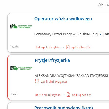
Aktu
Operator wózka widłowego
Powiatowy Urząd Pracy w Bielsku-Białej
Ko
1 godz.
aplikuj szybko
aplikuj bez CV
Fryzjer/fryzjerka
ALEKSANDRA WOJTYSIAK ZAKŁAD FRYZJERSK
za 3 dni wygasa
1 godz.
aplikuj szybko
aplikuj bez CV
Pracownik budowlany (k/m)