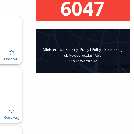
6047
Ministerstwo Rodziny, Pracy i Polityki Społecznej
ul. Nowogrodzka 1/3/5
00‐513 Warszawa