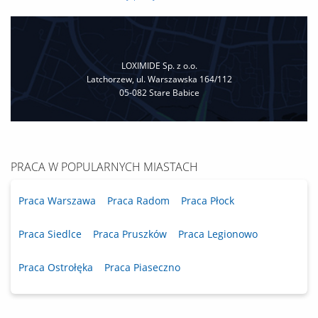
wystawianie faktur. Budowanie profesjonalnych relacji z
klientami przez telefon i e-mail. Tworzenie ofert produktowych
dopasowanych do potrzeb odbiorców. Rozwiązywanie...
LOXIMIDE Sp. z o.o.
Latchorzew, ul. Warszawska 164/112
05-082 Stare Babice
PRACA W POPULARNYCH MIASTACH
Praca Warszawa
Praca Radom
Praca Płock
Praca Siedlce
Praca Pruszków
Praca Legionowo
Praca Ostrołęka
Praca Piaseczno