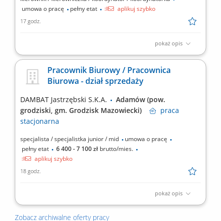
umowa o pracę
pełny etat
aplikuj szybko
17 godz.
pokaż opis
Osoba zatrudniona na tym stanowisku będzie odpowiedzialna za
sprawne funkcjonowanie działu serwisu oraz organizację pracy
Pracownik Biurowy / Pracownica
zespołu serwisantów. Praca jest typowo stacjonarna w siedzibie
Biurowa - dział sprzedaży
firmy - Adamów 50, okolice Grodziska Mazowieckiego. Zakres
obowiązków organizowanie, planowanie i...
DAMBAT Jastrzębski S.K.A.
Adamów (pow.
grodziski, gm. Grodzisk Mazowiecki)
praca
stacjonarna
specjalista / specjalistka junior / mid
umowa o pracę
pełny etat
6 400 - 7 100 zł
brutto/mies.
aplikuj szybko
18 godz.
pokaż opis
Twoje zadania: Zarządzanie procesem sprzedaży internetowej
od zamówienia do wysyłki. Dokumentowanie transakcji poprzez
Zobacz archiwalne oferty pracy