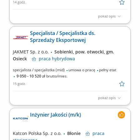
14 godz.
pokaż opis
Główne zadania: obsługa maszyn produkcyjnych, nadzór
jakościowy nad produkowanymi wyrobami, dbanie o porządek na
Specjalista / Specjalistka ds.
stanowisku pracy.
Sprzedaży Eksportowej
JAKMET Sp. z o.o.
Sobienki, pow. otwocki, gm.
Osieck
praca
hybrydowa
specjalista / specjalistka (mid)
umowa o pracę
pełny etat
9 050 - 10 520 zł
brutto/mies.
15 godz.
pokaż opis
Zakres obowiązków: Pozyskiwanie nowych klientów
zagranicznych oraz rozwijanie współpracy z obecnymi
Inżynier Jakości (m/k)
partnerami. Budowanie i utrzymywanie długofalowych relacji
biznesowych. Przygotowywanie ofert handlowych oraz
prowadzenie negocjacji. Koordynowanie realizacji zamówień
Katcon Polska Sp. z o.o.
Błonie
praca
eksportowych....