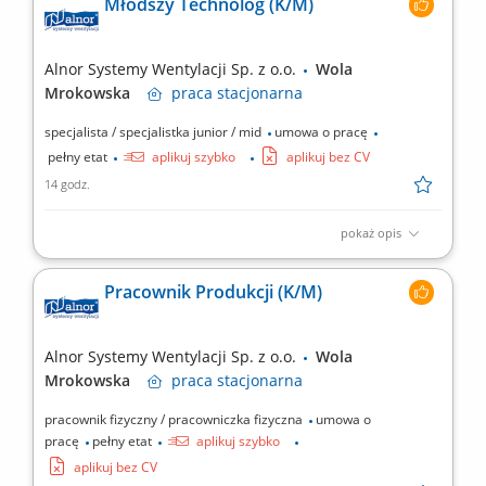
Młodszy Technolog (K/M)
dostaw i ich składowanie, załadunek oraz rozładunek towarów,
dbanie o porządek w magazynie.
Alnor Systemy Wentylacji Sp. z o.o.
Wola
Mrokowska
praca
stacjonarna
specjalista / specjalistka junior / mid
umowa o pracę
pełny etat
aplikuj szybko
aplikuj bez CV
14 godz.
pokaż opis
Główne zadania: praca z dokumentacją 2D/3D, instrukcjami
produkcyjnymi oraz kalkulacjami cenowymi, uzupełnianie i
Pracownik Produkcji (K/M)
aktualizowanie informacji w systemach planowania produkcji
oraz ERP, optymalizacja oraz usprawnienie procesów, określanie
możliwości produkcyjnych, projektowanie produktów...
Alnor Systemy Wentylacji Sp. z o.o.
Wola
Mrokowska
praca
stacjonarna
pracownik fizyczny / pracowniczka fizyczna
umowa o
pracę
pełny etat
aplikuj szybko
aplikuj bez CV