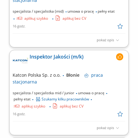
stacjonarna
specjalista / specjalistka (mid)
umowa o pracę
pełny etat
aplikuj szybko
aplikuj bez CV
16 godz.
pokaż opis
Twój zakres obowiązków Doskonalenie procesów produkcyjnych,
Monitorowanie i analizowanie wskaźników jakościowych (PPM,
Inspektor Jakości (m/k)
FTQ, koszty braków) o Inicjowanie i koordynacja działań dla
osiągnięcia celów jakościowych, Podejmowanie działań dla
redukcji poziomu braków, Współpraca z innymi...
Katcon Polska Sp. z o.o.
Błonie
praca
stacjonarna
specjalista / specjalistka mid / junior
umowa o pracę
pełny etat
Szukamy kilku pracowników
aplikuj szybko
aplikuj bez CV
16 godz.
pokaż opis
Co będzie należeć do Twoich obowiązków? Bieżąca kontrola