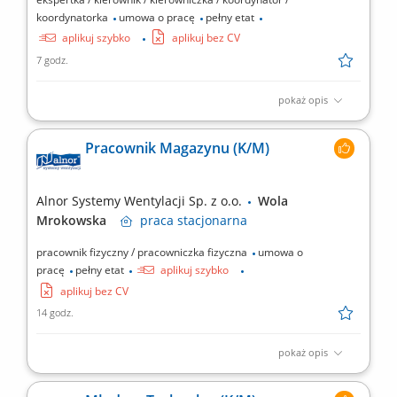
koordynatorka
umowa o pracę
pełny etat
aplikuj szybko
aplikuj bez CV
7 godz.
pokaż opis
nadzór nad prowadzeniem ksiąg rachunkowych, zapewnienie
zgodności z ustawą o rachunkowości i przepisami podatkowymi,
Pracownik Magazynu (K/M)
sporządzanie deklaracji podatkowych, sporządzanie sprawozdań
finansowych, kontrola i ewidencja dokumentów księgowych pod
względem podatkowych, współpraca z urzędami oraz...
Alnor Systemy Wentylacji Sp. z o.o.
Wola
Mrokowska
praca
stacjonarna
pracownik fizyczny / pracowniczka fizyczna
umowa o
pracę
pełny etat
aplikuj szybko
aplikuj bez CV
14 godz.
pokaż opis
Główne zadania: kompletowanie zamówień, zapewnienie
prawidłowych i terminowych realizacji wysyłek, przyjmowanie