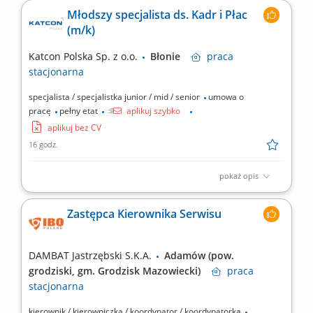
jakości wyrobów w trakcie procesu produkcji, Końcowa kontrola
Młodszy specjalista ds. Kadr i Płac
produktów finalnych schodzących z linii produkcyjnej,
(m/k)
Współpraca z innymi działami w celu rozwiązywania problemów
jakościowych, Dbałość o zgodność produktów...
Katcon Polska Sp. z o.o.
Błonie
praca
stacjonarna
specjalista / specjalistka junior / mid / senior
umowa o
pracę
pełny etat
aplikuj szybko
aplikuj bez CV
16 godz.
pokaż opis
Zadania: prowadzenie dokumentacji kadrowej pracowników,
wsparcie w naliczaniu wynagrodzeń oraz przygotowywaniu list
Zastępca Kierownika Serwisu
płac, elektroniczna ewidencja czasu pracy, urlopów i zwolnień
lekarskich, przygotowywanie dokumentów związanych z
zatrudnieniem i rozwiązaniem umów, współpraca z ZUS, US...
DAMBAT Jastrzębski S.K.A.
Adamów (pow.
grodziski, gm. Grodzisk Mazowiecki)
praca
stacjonarna
kierownik / kierowniczka / koordynator / koordynatorka