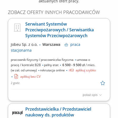
aktualnych ofert pracy.
ZOBACZ OFERTY INNYCH PRACODAWCÓW
Serwisant Systemów
Przeciwpożarowych / Serwisantka
Systemów Przeciwpożarowych
Jobeu Sp. z o.o.
Warszawa
praca
stacjonarna
pracownik fizyczny / pracowniczka fizyczna
umowa o
pracę / kontrakt B2B
pełny etat
6 500 - 9 500 zł
/ mies.
(w zal. od umowy)
rekrutacja online
aplikuj szybko
aplikuj bez CV
2 godz.
pokaż opis
Zakres obowiązków: Montaż oraz konfiguracja systemów
przeciwpożarowych i automatyki budynkowej (SSP, DSO,
Przedstawicielka / Przedstawiciel
oświetlenie awaryjne, oddymianie, wentylacja pożarowa)
naukowy ds. produktów
Realizacja przeglądów konserwacyjnych instalacji;