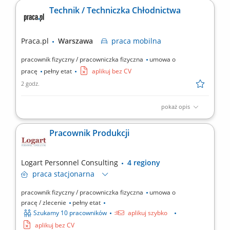
biznesowego zainteresowanych leasingiem i finansowaniem.
Technik / Techniczka Chłodnictwa
Kompleksowa obsługa procesu sprzedaży – od pierwszego
kontaktu do zawarcia umowy. Budowanie i rozwijanie współpracy
z przedsiębiorcami oraz partnerami handlowymi.
Praca.pl
Warszawa
praca
mobilna
Przygotowywanie...
pracownik fizyczny / pracowniczka fizyczna
umowa o
pracę
pełny etat
aplikuj bez CV
2 godz.
pokaż opis
Opis stanowiska: Serwisowanie i montaż urządzeń oraz instalacji
chłodniczych. Przeprowadzanie diagnostyki, przeglądów i
Pracownik Produkcji
napraw zgodnie z obowiązującymi standardami. Kontrola
poprawności działania urządzeń po wykonanych pracach.
Dokumentowanie realizowanych zleceń i budowanie
Logart Personnel Consulting
4 regiony
pozytywnych...
praca
stacjonarna
pracownik fizyczny / pracowniczka fizyczna
umowa o
pracę / zlecenie
pełny etat
Szukamy 10 pracowników
aplikuj szybko
aplikuj bez CV