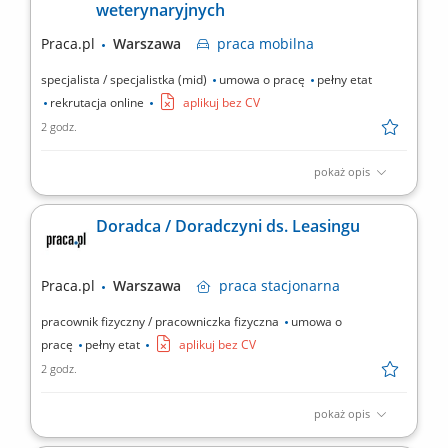
weterynaryjnych
Diagnozowanie usterek oraz wykonywanie napraw;
Sporządzanie protokołów i...
Praca.pl
Warszawa
praca
mobilna
specjalista / specjalistka (mid)
umowa o pracę
pełny etat
rekrutacja online
aplikuj bez CV
2 godz.
pokaż opis
Zakres obowiązków: promocja produktów weterynaryjnych
wśród lekarzy weterynarii, reprezentowanie pracodawcy
Doradca / Doradczyni ds. Leasingu
podczas konferencji, szkoleń i zjazdów naukowych, realizacja
wyznaczonych celów sprzedażowo-promocyjnych,
monitorowanie rynku i analiza działań konkurencji, rozwijanie
Praca.pl
Warszawa
praca
stacjonarna
wiedzy...
pracownik fizyczny / pracowniczka fizyczna
umowa o
pracę
pełny etat
aplikuj bez CV
2 godz.
pokaż opis
Opis stanowiska: Pozyskiwanie nowych klientów z sektora