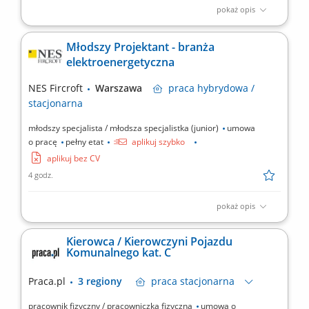
pokaż opis
Rekrutujemy dla: Naszego Klienta - globalnego generalnego
wykonawcy EPC. Lokalizacja: Warszawa Tryb pracy: Pełny etat,
Młodszy Projektant - branża
praca stacjonarna w biurze - dopuszczalna praca hybrydowa 2
elektroenergetyczna
dni z domu tygodniowo, po okresie próbnym Zakres obowiązków:
Koordynacja pracy projektantów i kreślarzy branży...
NES Fircroft
Warszawa
praca
hybrydowa /
stacjonarna
młodszy specjalista / młodsza specjalistka (junior)
umowa
o pracę
pełny etat
aplikuj szybko
aplikuj bez CV
4 godz.
pokaż opis
Rekrutujemy dla: Naszego Klienta - globalnego generalnego
wykonawcy EPC. Lokalizacja: Warszawa Tryb pracy: Pełny etat,
Kierowca / Kierowczyni Pojazdu
praca stacjonarna w biurze - dopuszczalna praca hybrydowa 2
Komunalnego kat. C
dni z domu tygodniowo, po okresie próbnym Zakres obowiązków:
Projektowanie instalacji i systemów elektrycznych dla...
Praca.pl
3 regiony
praca
stacjonarna
pracownik fizyczny / pracowniczka fizyczna
umowa o