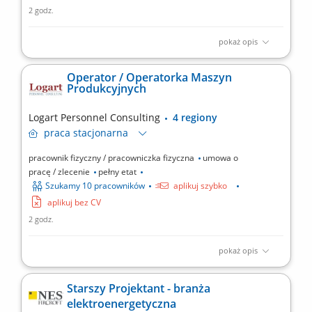
2 godz.
pokaż opis
Opis stanowiska: Wykonywanie prac związanych z bieżącą
produkcją; Obsługa maszyn i urządzeń produkcyjnych; Kontrola
Operator / Operatorka Maszyn
jakości wytwarzanych produktów; Montaż produktów; Dbanie o
Produkcyjnych
porządek i bezpieczeństwo na stanowisku pracy; Współpraca z
pozostałymi działami firmy;
Logart Personnel Consulting
4 regiony
praca
stacjonarna
pracownik fizyczny / pracowniczka fizyczna
umowa o
pracę / zlecenie
pełny etat
Szukamy 10 pracowników
aplikuj szybko
aplikuj bez CV
2 godz.
pokaż opis
Opis stanowiska Obsługa maszyn i urządzeń wykorzystywanych
w procesie produkcji. Wykonywanie prac montażowych zgodnie z
Starszy Projektant - branża
obowiązującymi standardami. Kontrola jakości wytwarzanych
elektroenergetyczna
produktów i zgłaszanie ewentualnych niezgodności.