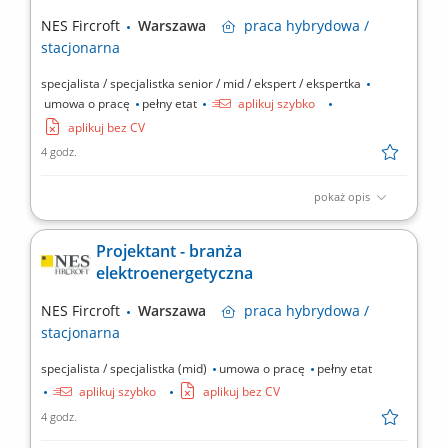
Utrzymywanie porządku oraz przestrzeganie zasad...
NES Fircroft
Warszawa
praca
hybrydowa /
stacjonarna
specjalista / specjalistka senior / mid / ekspert / ekspertka
umowa o pracę
pełny etat
aplikuj szybko
aplikuj bez CV
4 godz.
pokaż opis
Rekrutujemy dla: Naszego Klienta - globalnego generalnego
wykonawcy EPC. Lokalizacja: Warszawa Tryb pracy: Pełny etat,
Projektant - branża
praca stacjonarna w biurze - dopuszczalna praca hybrydowa 2
elektroenergetyczna
dni z domu tygodniowo, po okresie próbnym Zakres obowiązków:
Projektowanie i rozwój systemów elektroenergetycznych...
NES Fircroft
Warszawa
praca
hybrydowa /
stacjonarna
specjalista / specjalistka (mid)
umowa o pracę
pełny etat
aplikuj szybko
aplikuj bez CV
4 godz.