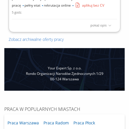
pracę
pełny etat
rekrutacja online
aplikuj bez CV
5 godz.
pokaż opis
Zakres obowiązków: Prowadzenie pojazdu specjalistycznego
zgodnie z obowiązującymi przepisami oraz zasadami
Zobacz archiwalne oferty pracy
bezpieczeństwa. Realizacja odbioru i transportu odpadów
zgodnie z ustalonym harmonogramem tras lub bieżącymi
zleceniami. Obsługa pojemników na odpady – ich podstawianie,
odbieranie...
Your Expert Sp. z o.o.
Rondo Organizacji Narodów Zjednoczonych 1/29
00-124 Warszawa
PRACA W POPULARNYCH MIASTACH
Praca Warszawa
Praca Radom
Praca Płock