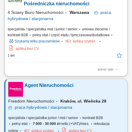
prezentacji nieruchomości. Koordynowanie procesu transakcyjnego i
Pośredniczka nieruchomości
współpraca ze specjalistami...
4 Ściany Biuro Nieruchomości
Warszawa
praca
hybrydowa / stacjonarna
specjalista / specjalistka mid / junior / senior
umowa zlecenie /
kontrakt B2B
pełny etat / część etatu / tymczasowa/dodatkowa
Szukamy kilku pracowników
aplikuj szybko
aplikuj bez CV
1 dni
pokaż opis
Zadania Aktywne budowanie portfela ofert poprzez pozyskiwanie
nowych obiektów do sprzedaży i pod wynajem. Tworzenie
Agent Nieruchomości
profesjonalnych prezentacji nieruchomości oraz dbanie o ich atrakcyjny
wizerunek rynkowy. Bezpośredni kontakt z kontrahentami, w tym
prowadzenie pokazów domów i lokali....
Freedom Nieruchomości
Kraków, ul. Wielicka 28
praca
hybrydowa / stacjonarna
specjalista / specjalistka junior / mid / senior
kontrakt B2B
pełny etat
7 000 - 30 000 zł
netto (+VAT)/mies.
rekrutacja
online
aplikuj szybko
aplikuj bez CV