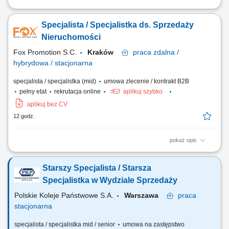
aktywne pozyskiwanie ofert sprzedaży i wynajmu nieruchomości,
kompleksowa obsługa klientów podczas transakcji kupna, sprzedaży i
Specjalista / Specjalistka ds. Sprzedaży
najmu, prezentowanie nieruchomości zainteresowanym klientom,
prowadzenie negocjacji oraz przygotowywanie do finalizacji transakcji,
Nieruchomości
budowanie i utrzymywanie...
Fox Promotion S.C.
Kraków
praca
zdalna /
hybrydowa / stacjonarna
specjalista / specjalistka (mid)
umowa zlecenie / kontrakt B2B
pełny etat
rekrutacja online
aplikuj szybko
aplikuj bez CV
12 godz.
pokaż opis
aktywne pozyskiwanie ofert sprzedaży i wynajmu nieruchomości,
kompleksowa obsługa klientów podczas transakcji kupna, sprzedaży i
Starszy Specjalista / Starsza
najmu, prezentowanie nieruchomości zainteresowanym klientom,
prowadzenie negocjacji oraz przygotowywanie do finalizacji transakcji,
Specjalistka w Wydziale Sprzedaży
budowanie i utrzymywanie...
Polskie Koleje Państwowe S.A.
Warszawa
praca
stacjonarna
specjalista / specjalistka mid / senior
umowa na zastępstwo