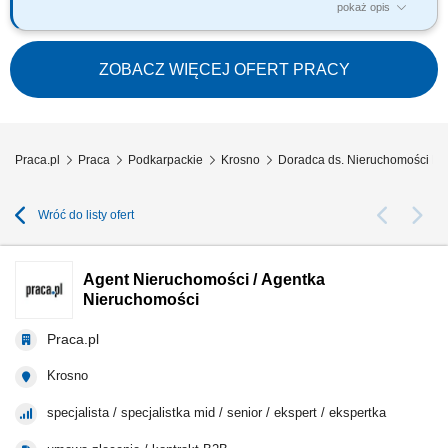
pokaż opis
Na tym stanowisku odpowiedzialny/a będziesz za: Przygotowywanie
nieruchomości do obrotu komercyjnego; Realizacja procesu komercyjnej
sprzedaży nieruchomości w trybie przetargowym i bezprzetargowym;
ZOBACZ WIĘCEJ OFERT PRACY
Analiza i weryfikacja nieruchomości pod kątem możliwości obrotu oraz
optymalnej strategii...
Praca.pl
Praca
Podkarpackie
Krosno
Doradca ds. Nieruchomości Kr
Wróć do listy ofert
Agent Nieruchomości / Agentka
Nieruchomości
Praca.pl
Krosno
specjalista / specjalistka mid / senior / ekspert / ekspertka