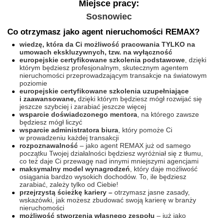
Miejsce pracy:
Sosnowiec
Co otrzymasz jako agent nieruchomości REMAX?
wiedzę, która da Ci możliwość pracowania TYLKO na
umowach ekskluzywnych, tzw. na wyłączność
europejskie certyfikowane szkolenia podstawowe
, dzięki
którym będziesz profesjonalnym, skutecznym agentem
nieruchomości przeprowadzającym transakcje na światowym
poziomie
europejskie certyfikowane szkolenia uzupełniające
i zaawansowane,
dzięki którym będziesz mógł rozwijać się
jeszcze szybciej i zarabiać jeszcze więcej
wsparcie doświadczonego mentora
, na którego zawsze
będziesz mógł liczyć
wsparcie administratora biura
, który pomoże Ci
w prowadzeniu każdej transakcji
rozpoznawalność
– jako agent REMAX już od samego
początku Twojej działalności będziesz wyróżniał się z tłumu,
co też daje Ci przewagę nad innymi mniejszymi agencjami
maksymalny model wynagrodzeń
, który daje możliwość
osiągania bardzo wysokich dochodów. To, ile będziesz
zarabiać, zależy tylko od Ciebie!
przejrzystą ścieżkę kariery –
otrzymasz jasne zasady,
wskazówki, jak możesz zbudować swoją karierę w branży
nieruchomości
możliwość stworzenia własnego zespołu
– już jako