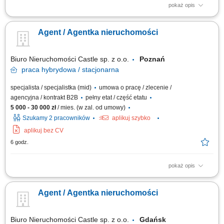
pokaż opis
Forma współpracy: umowa o pracę, pełny etat, praca stacjonarna Twoje
zadania: prowadzenie procesu wynajmu/dzierżawy nieruchomości,
Agent / Agentka nieruchomości
analiza rynku nieruchomości i jego aktualnych trendów, analiza raportów,
wykonywanie zestawień, wykonywanie sprawozdań z realizacji projektów,
weryfikacja...
Biuro Nieruchomości Castle sp. z o.o.
Poznań
praca
hybrydowa / stacjonarna
specjalista / specjalistka (mid)
umowa o pracę / zlecenie /
agencyjna / kontrakt B2B
pełny etat / część etatu
5 000 - 30 000 zł
/ mies. (w zal. od umowy)
Szukamy 2 pracowników
aplikuj szybko
aplikuj bez CV
6 godz.
pokaż opis
Nie szukamy pracownika. Szukamy osoby, która chce zarabiać ! Jeżeli
masz za sobą doświadczenie w sprzedaży, negocjacjach, obsłudze
Agent / Agentka nieruchomości
Klienta lub branży nieruchomości i czujesz swój potencjał – to przeczytaj
do końca. To nie jest oferta dla każdego. Nie będziemy przekonywać Cię,
że...
Biuro Nieruchomości Castle sp. z o.o.
Gdańsk