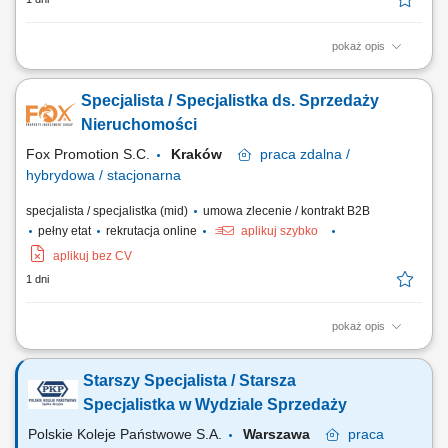
pokaż opis
aktywne pozyskiwanie ofert sprzedaży i wynajmu nieruchomości,
kompleksowa obsługa klientów podczas transakcji kupna, sprzedaży i
Specjalista / Specjalistka ds. Sprzedaży
najmu, prezentowanie nieruchomości zainteresowanym klientom,
prowadzenie negocjacji oraz przygotowywanie do finalizacji transakcji,
Nieruchomości
budowanie i utrzymywanie...
Fox Promotion S.C.
Kraków
praca
zdalna /
hybrydowa / stacjonarna
specjalista / specjalistka (mid)
umowa zlecenie / kontrakt B2B
pełny etat
rekrutacja online
aplikuj szybko
aplikuj bez CV
1 dni
pokaż opis
aktywne pozyskiwanie ofert sprzedaży i wynajmu nieruchomości,
kompleksowa obsługa klientów podczas transakcji kupna, sprzedaży i
Starszy Specjalista / Starsza
najmu, prezentowanie nieruchomości zainteresowanym klientom,
prowadzenie negocjacji oraz przygotowywanie do finalizacji transakcji,
Specjalistka w Wydziale Sprzedaży
budowanie i utrzymywanie...
Polskie Koleje Państwowe S.A.
Warszawa
praca