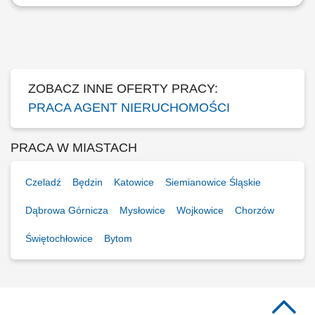
Kompleksowa obsługa klientów w zakresie sprzedaży, zakupu oraz
wynajmu nieruchomości. Aktywne pozyskiwanie nowych ofert i
budowanie własnej bazy klientów. Organizowanie oraz prowadzenie
prezentacji nieruchomości. Koordynowanie procesu transakcyjnego i
współpraca ze specjalistami...
ZOBACZ INNE OFERTY PRACY:
PRACA AGENT NIERUCHOMOŚCI
PRACA W MIASTACH
Czeladź
Będzin
Katowice
Siemianowice Śląskie
Dąbrowa Górnicza
Mysłowice
Wojkowice
Chorzów
Świętochłowice
Bytom