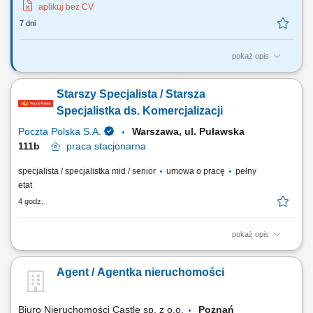
aplikuj bez CV
7 dni
pokaż opis
Twoje zadania? Systematyczne pozyskiwanie nieruchomości w oparciu
o umowy na wyłączność. Utrzymywanie profesjonalnych relacji z
Starszy Specjalista / Starsza
klientami. Organizacja cyklu sprzedaży i marketingu własnej bazy ofert
nieruchomości. Realizacja celów sprzedażowych. Współpraca z
Specjalistka ds. Komercjalizacji
zespołem i dbałość o...
Poczta Polska S.A.
Warszawa, ul. Puławska
111b
praca
stacjonarna
specjalista / specjalistka mid / senior
umowa o pracę
pełny
etat
4 godz.
pokaż opis
Forma współpracy: umowa o pracę, pełny etat, praca stacjonarna Twoje
zadania: prowadzenie procesu wynajmu/dzierżawy nieruchomości,
Agent / Agentka nieruchomości
analiza rynku nieruchomości i jego aktualnych trendów, analiza
raportów, wykonywanie zestawień, wykonywanie sprawozdań z
realizacji projektów, weryfikacja...
Biuro Nieruchomości Castle sp. z o.o.
Poznań