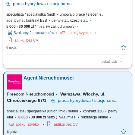
praca
hybrydowa / stacjonarna
specjalista / specjalistka (mid)
umowa o pracę / zlecenie /
agencyjna / kontrakt B2B
pełny etat / część etatu
5 000 - 30 000 zł
/ mies. (w zal. od umowy)
Szukamy 2 pracowników
aplikuj szybko
aplikuj bez CV
6 godz.
pokaż opis
Nie szukamy pracownika. Szukamy osoby, która chce zarabiać ! Jeżeli
masz za sobą doświadczenie w sprzedaży, negocjacjach, obsłudze
Agent Nieruchomości
Klienta lub branży nieruchomości i czujesz swój potencjał – to przeczytaj
do końca. To nie jest oferta dla każdego. Nie będziemy przekonywać Cię,
że...
Freedom Nieruchomości
Warszawa, Włochy, ul.
Chrościckiego 87/1
praca
hybrydowa / stacjonarna
specjalista / specjalistka junior / mid / senior
kontrakt B2B
pełny
etat
8 000 - 30 000 zł
netto (+VAT)/mies.
rekrutacja online
aplikuj szybko
aplikuj bez CV
6 godz.