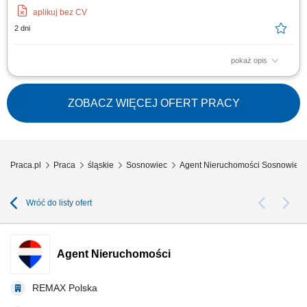
aplikuj bez CV
2 dni
pokaż opis
Kompleksowa obsługa klientów w zakresie sprzedaży, zakupu oraz
wynajmu nieruchomości. Aktywne pozyskiwanie nowych ofert i
budowanie własnej bazy klientów. Organizowanie oraz prowadzenie
ZOBACZ WIĘCEJ OFERT PRACY
prezentacji nieruchomości. Koordynowanie procesu transakcyjnego i
współpraca ze specjalistami...
Praca.pl
Praca
śląskie
Sosnowiec
Agent Nieruchomości Sosnowiec
Wróć do listy ofert
Agent Nieruchomości
REMAX Polska