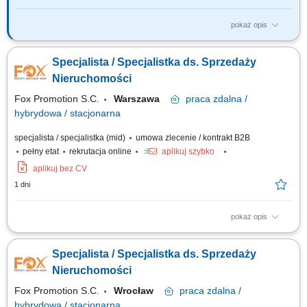
pokaż opis
Twoje zadania? Systematyczne pozyskiwanie nieruchomości w oparciu o
umowy na wyłączność. Utrzymywanie profesjonalnych relacji z klientami.
Specjalista / Specjalistka ds. Sprzedaży
Organizacja cyklu sprzedaży i marketingu własnej bazy ofert
nieruchomości. Realizacja celów sprzedażowych. Współpraca z
Nieruchomości
zespołem i dbałość o...
Fox Promotion S.C.
Warszawa
praca
zdalna /
hybrydowa / stacjonarna
specjalista / specjalistka (mid)
umowa zlecenie / kontrakt B2B
pełny etat
rekrutacja online
aplikuj szybko
aplikuj bez CV
1 dni
pokaż opis
aktywne pozyskiwanie ofert sprzedaży i wynajmu nieruchomości,
kompleksowa obsługa klientów podczas transakcji kupna, sprzedaży i
Specjalista / Specjalistka ds. Sprzedaży
najmu, prezentowanie nieruchomości zainteresowanym klientom,
prowadzenie negocjacji oraz przygotowywanie do finalizacji transakcji,
Nieruchomości
budowanie i utrzymywanie...
Fox Promotion S.C.
Wrocław
praca
zdalna /
hybrydowa / stacjonarna