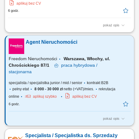
aplikuj bez CV
6 godz.
pokaż opis
Nie szukamy pracownika. Szukamy osoby, która chce zarabiać ! Jeżeli
masz za sobą doświadczenie w sprzedaży, negocjacjach, obsłudze
Agent Nieruchomości
Klienta lub branży nieruchomości i czujesz swój potencjał – to
przeczytaj do końca. To nie jest oferta dla każdego. Nie będziemy
przekonywać Cię, że...
Freedom Nieruchomości
Warszawa, Włochy, ul.
Chrościckiego 87/1
praca
hybrydowa /
stacjonarna
specjalista / specjalistka junior / mid / senior
kontrakt B2B
pełny etat
8 000 - 30 000 zł
netto (+VAT)/mies.
rekrutacja
online
aplikuj szybko
aplikuj bez CV
6 godz.
pokaż opis
Twoje zadania? Systematyczne pozyskiwanie nieruchomości w oparciu
o umowy na wyłączność. Utrzymywanie profesjonalnych relacji z
Specjalista / Specjalistka ds. Sprzedaży
klientami. Organizacja cyklu sprzedaży i marketingu własnej bazy ofert