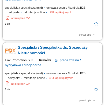
specjalista / specjalistka (mid)
umowa zlecenie / kontrakt B2B
pełny etat
rekrutacja online
aplikuj szybko
aplikuj bez CV
1 dni
pokaż opis
aktywne pozyskiwanie ofert sprzedaży i wynajmu nieruchomości,
kompleksowa obsługa klientów podczas transakcji kupna, sprzedaży i
Specjalista / Specjalistka ds. Sprzedaży
najmu, prezentowanie nieruchomości zainteresowanym klientom,
prowadzenie negocjacji oraz przygotowywanie do finalizacji transakcji,
Nieruchomości
budowanie i utrzymywanie...
Fox Promotion S.C.
Kraków
praca
zdalna /
hybrydowa / stacjonarna
specjalista / specjalistka (mid)
umowa zlecenie / kontrakt B2B
pełny etat
rekrutacja online
aplikuj szybko
aplikuj bez CV
1 dni
pokaż opis