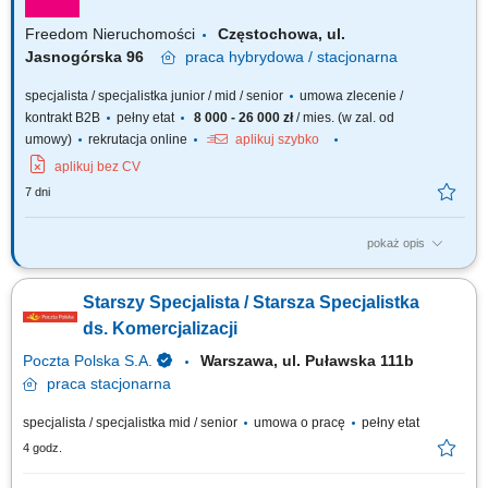
Freedom Nieruchomości
Częstochowa, ul.
Jasnogórska 96
praca
hybrydowa / stacjonarna
specjalista / specjalistka junior / mid / senior
umowa zlecenie /
kontrakt B2B
pełny etat
8 000 - 26 000 zł
/ mies. (w zal. od
umowy)
rekrutacja online
aplikuj szybko
aplikuj bez CV
7 dni
pokaż opis
Twoje zadania? Systematyczne pozyskiwanie nieruchomości w oparciu o
umowy na wyłączność. Utrzymywanie profesjonalnych relacji z klientami.
Starszy Specjalista / Starsza Specjalistka
Organizacja cyklu sprzedaży i marketingu własnej bazy ofert
nieruchomości. Realizacja celów sprzedażowych. Współpraca z
ds. Komercjalizacji
zespołem i dbałość o...
Poczta Polska S.A.
Warszawa, ul. Puławska 111b
praca
stacjonarna
specjalista / specjalistka mid / senior
umowa o pracę
pełny etat
4 godz.