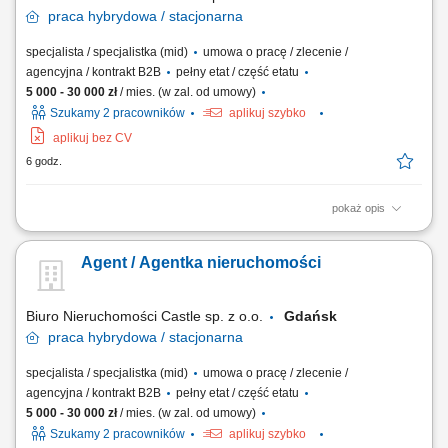
praca
hybrydowa / stacjonarna
specjalista / specjalistka (mid)
umowa o pracę / zlecenie /
agencyjna / kontrakt B2B
pełny etat / część etatu
5 000 - 30 000 zł
/ mies. (w zal. od umowy)
Szukamy 2 pracowników
aplikuj szybko
aplikuj bez CV
6 godz.
pokaż opis
Nie szukamy pracownika. Szukamy osoby, która chce zarabiać ! Jeżeli
masz za sobą doświadczenie w sprzedaży, negocjacjach, obsłudze
Agent / Agentka nieruchomości
Klienta lub branży nieruchomości i czujesz swój potencjał – to
przeczytaj do końca. To nie jest oferta dla każdego. Nie będziemy
przekonywać Cię, że...
Biuro Nieruchomości Castle sp. z o.o.
Gdańsk
praca
hybrydowa / stacjonarna
specjalista / specjalistka (mid)
umowa o pracę / zlecenie /
agencyjna / kontrakt B2B
pełny etat / część etatu
5 000 - 30 000 zł
/ mies. (w zal. od umowy)
Szukamy 2 pracowników
aplikuj szybko