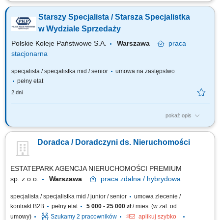
aktywne pozyskiwanie ofert sprzedaży i wynajmu nieruchomości,
kompleksowa obsługa klientów podczas transakcji kupna, sprzedaży i
Starszy Specjalista / Starsza Specjalistka
najmu, prezentowanie nieruchomości zainteresowanym klientom,
prowadzenie negocjacji oraz przygotowywanie do finalizacji transakcji,
w Wydziale Sprzedaży
budowanie i utrzymywanie...
Polskie Koleje Państwowe S.A.
Warszawa
praca
stacjonarna
specjalista / specjalistka mid / senior
umowa na zastępstwo
pełny etat
2 dni
pokaż opis
Na tym stanowisku będziesz odpowiedzialny(-a) za: Prowadzenie spraw
związanych ze sprzedażą nieruchomości, analiza dokumentów
Doradca / Doradczyni ds. Nieruchomości
geodezyjno-prawnych, weryfikacja operatów szacunkowych;
Opracowywanie wniosków na posiedzenie Zarządu i projektów uchwał
związanych ze sprzedażą nieruchomości;...
ESTATEPARK AGENCJA NIERUCHOMOŚCI PREMIUM
sp. z o.o.
Warszawa
praca
zdalna / hybrydowa
specjalista / specjalistka mid / junior / senior
umowa zlecenie /
kontrakt B2B
pełny etat
5 000 - 25 000 zł
/ mies. (w zal. od
umowy)
Szukamy 2 pracowników
aplikuj szybko