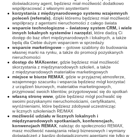
doświadczony agent, będziesz miał możliwość dodatkowo
współpracować z własnymi asystentami
korzystania z międzynarodowego systemu wzajemnych
poleceń (referrals)
, dzięki któremu będziesz miał możliwość
współpracy z agentami nieruchomości z całego świata
wsparcie technologiczne – światowy system CRM, i wiele
innych lokalnych systemów i narzędzi
, które dadzą Ci
dostęp do baz ofert międzynarodowych i lokalnych, a także
będą dla Ciebie dużym wsparciem w sprzedaży
wsparcie marketingowe
– gotowe szablony do budowania
własnej marki na rynku, a także do promocji pozyskanych
nieruchomości
dostęp do MAXcenter
, gdzie będziesz miał możliwość
skorzystania z międzynarodowych szkoleń, a także
z międzynarodowych materiałów marketingowych
miejsce w biurze REMAX
, gdzie w przyjaznej atmosferze,
wzajemnego szacunku i wsparcia będziesz mógł korzystać
z urządzeń biurowych, materiałów marketingowych,
przyjmować swoich klientów, przygotowywać się do spotkań
własną stronę www
, gdzie będziesz mógł pochwalić się
swoimi pozyskanymi nieruchomościami, certyfikatami,
wyróżnieniami, które będziesz zdobywał uczestnicząc
w licznych szkoleniach RE/MAX
możliwość udziału w licznych lokalnych i
międzynarodowych spotkaniach, konferencjach,
konwencjach REMAX
, należąc do społeczności REMAX,
masz możliwość nawiązania relacji biznesowych i wymiany
doświadczeń z bardzo doświadczonymi agentami nie tylko w