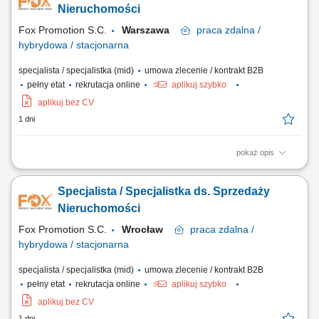
nieruchomości. Realizacja celów sprzedażowych. Współpraca z
Nieruchomości
zespołem i dbałość o...
Fox Promotion S.C.
Warszawa
praca
zdalna /
hybrydowa / stacjonarna
specjalista / specjalistka (mid)
umowa zlecenie / kontrakt B2B
pełny etat
rekrutacja online
aplikuj szybko
aplikuj bez CV
1 dni
pokaż opis
aktywne pozyskiwanie ofert sprzedaży i wynajmu nieruchomości,
kompleksowa obsługa klientów podczas transakcji kupna, sprzedaży i
Specjalista / Specjalistka ds. Sprzedaży
najmu, prezentowanie nieruchomości zainteresowanym klientom,
prowadzenie negocjacji oraz przygotowywanie do finalizacji transakcji,
Nieruchomości
budowanie i utrzymywanie...
Fox Promotion S.C.
Wrocław
praca
zdalna /
hybrydowa / stacjonarna
specjalista / specjalistka (mid)
umowa zlecenie / kontrakt B2B
pełny etat
rekrutacja online
aplikuj szybko
aplikuj bez CV
1 dni