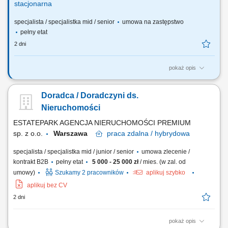
stacjonarna
specjalista / specjalistka mid / senior
umowa na zastępstwo
pełny etat
2 dni
pokaż opis
Na tym stanowisku będziesz odpowiedzialny(-a) za: Prowadzenie
spraw związanych ze sprzedażą nieruchomości, analiza dokumentów
Doradca / Doradczyni ds.
geodezyjno-prawnych, weryfikacja operatów szacunkowych;
Opracowywanie wniosków na posiedzenie Zarządu i projektów uchwał
Nieruchomości
związanych ze sprzedażą nieruchomości;...
ESTATEPARK AGENCJA NIERUCHOMOŚCI PREMIUM
sp. z o.o.
Warszawa
praca
zdalna / hybrydowa
specjalista / specjalistka mid / junior / senior
umowa zlecenie /
kontrakt B2B
pełny etat
5 000 - 25 000 zł
/ mies. (w zal. od
umowy)
Szukamy 2 pracowników
aplikuj szybko
aplikuj bez CV
2 dni
pokaż opis