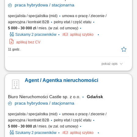
praca
hybrydowa / stacjonarna
specjalista / specjalistka (mid)
umowa o pracę / zlecenie /
agencyjna / kontrakt B2B
pełny etat / część etatu
5 000 - 30 000 zł
/ mies. (w zal. od umowy)
Szukamy 2 pracowników
aplikuj szybko
aplikuj bez CV
11 godz.
pokaż opis
Nie szukamy pracownika. Szukamy osoby, która chce zarabiać ! Jeżeli
masz za sobą doświadczenie w sprzedaży, negocjacjach, obsłudze
Agent / Agentka nieruchomości
Klienta lub branży nieruchomości i czujesz swój potencjał – to
przeczytaj do końca. To nie jest oferta dla każdego. Nie będziemy
przekonywać Cię, że...
Biuro Nieruchomości Castle sp. z o.o.
Gdańsk
praca
hybrydowa / stacjonarna
specjalista / specjalistka (mid)
umowa o pracę / zlecenie /
agencyjna / kontrakt B2B
pełny etat / część etatu
5 000 - 30 000 zł
/ mies. (w zal. od umowy)
Szukamy 2 pracowników
aplikuj szybko