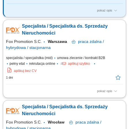
pokaż opis
Twoje zadania? Systematyczne pozyskiwanie nieruchomości w oparciu o
umowy na wyłączność. Utrzymywanie profesjonalnych relacji z klientami.
Specjalista / Specjalistka ds. Sprzedaży
Organizacja cyklu sprzedaży i marketingu własnej bazy ofert
nieruchomości. Realizacja celów sprzedażowych. Współpraca z
Nieruchomości
zespołem i dbałość o...
Fox Promotion S.C.
Warszawa
praca
zdalna /
hybrydowa / stacjonarna
specjalista / specjalistka (mid)
umowa zlecenie / kontrakt B2B
pełny etat
rekrutacja online
aplikuj szybko
aplikuj bez CV
1 dni
pokaż opis
aktywne pozyskiwanie ofert sprzedaży i wynajmu nieruchomości,
kompleksowa obsługa klientów podczas transakcji kupna, sprzedaży i
Specjalista / Specjalistka ds. Sprzedaży
najmu, prezentowanie nieruchomości zainteresowanym klientom,
prowadzenie negocjacji oraz przygotowywanie do finalizacji transakcji,
Nieruchomości
budowanie i utrzymywanie...
Fox Promotion S.C.
Wrocław
praca
zdalna /
hybrydowa / stacjonarna