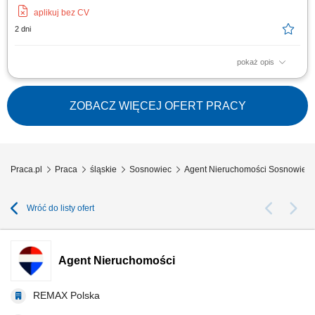
aplikuj bez CV
2 dni
pokaż opis
Kompleksowa obsługa klientów w zakresie sprzedaży, zakupu oraz
wynajmu nieruchomości. Aktywne pozyskiwanie nowych ofert i
budowanie własnej bazy klientów. Organizowanie oraz prowadzenie
ZOBACZ WIĘCEJ OFERT PRACY
prezentacji nieruchomości. Koordynowanie procesu transakcyjnego i
współpraca ze specjalistami...
Praca.pl
Praca
śląskie
Sosnowiec
Agent Nieruchomości Sosnowiec
Wróć do listy ofert
Agent Nieruchomości
REMAX Polska