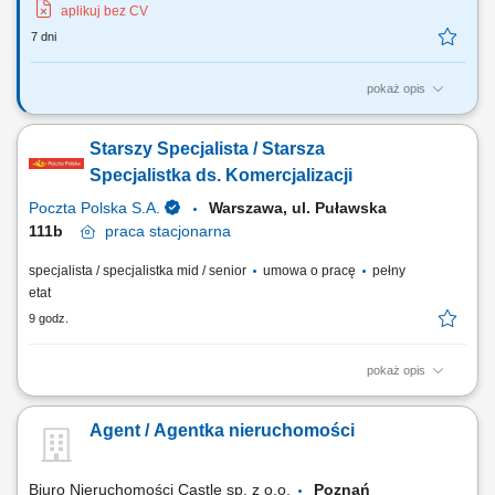
aplikuj bez CV
7 dni
pokaż opis
Twoje zadania? Systematyczne pozyskiwanie nieruchomości w oparciu
o umowy na wyłączność. Utrzymywanie profesjonalnych relacji z
Starszy Specjalista / Starsza
klientami. Organizacja cyklu sprzedaży i marketingu własnej bazy ofert
nieruchomości. Realizacja celów sprzedażowych. Współpraca z
Specjalistka ds. Komercjalizacji
zespołem i dbałość o...
Poczta Polska S.A.
Warszawa, ul. Puławska
111b
praca
stacjonarna
specjalista / specjalistka mid / senior
umowa o pracę
pełny
etat
9 godz.
pokaż opis
Forma współpracy: umowa o pracę, pełny etat, praca stacjonarna Twoje
zadania: prowadzenie procesu wynajmu/dzierżawy nieruchomości,
Agent / Agentka nieruchomości
analiza rynku nieruchomości i jego aktualnych trendów, analiza
raportów, wykonywanie zestawień, wykonywanie sprawozdań z
realizacji projektów, weryfikacja...
Biuro Nieruchomości Castle sp. z o.o.
Poznań