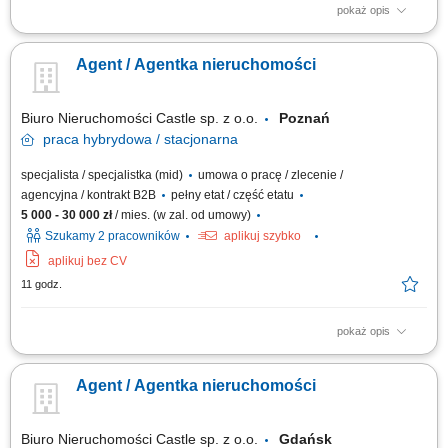
pokaż opis
Forma współpracy: umowa o pracę, pełny etat, praca stacjonarna Twoje
zadania: prowadzenie procesu wynajmu/dzierżawy nieruchomości,
Agent / Agentka nieruchomości
analiza rynku nieruchomości i jego aktualnych trendów, analiza raportów,
wykonywanie zestawień, wykonywanie sprawozdań z realizacji projektów,
weryfikacja...
Biuro Nieruchomości Castle sp. z o.o.
Poznań
praca
hybrydowa / stacjonarna
specjalista / specjalistka (mid)
umowa o pracę / zlecenie /
agencyjna / kontrakt B2B
pełny etat / część etatu
5 000 - 30 000 zł
/ mies. (w zal. od umowy)
Szukamy 2 pracowników
aplikuj szybko
aplikuj bez CV
11 godz.
pokaż opis
Nie szukamy pracownika. Szukamy osoby, która chce zarabiać ! Jeżeli
masz za sobą doświadczenie w sprzedaży, negocjacjach, obsłudze
Agent / Agentka nieruchomości
Klienta lub branży nieruchomości i czujesz swój potencjał – to przeczytaj
do końca. To nie jest oferta dla każdego. Nie będziemy przekonywać Cię,
że...
Biuro Nieruchomości Castle sp. z o.o.
Gdańsk