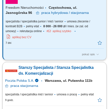
Freedom Nieruchomości
Częstochowa, ul.
Jasnogórska 96
praca
hybrydowa / stacjonarna
specjalista / specjalistka junior / mid / senior
umowa zlecenie /
kontrakt B2B
pełny etat
8 000 - 26 000 zł
/ mies. (w zal. od
umowy)
rekrutacja online
aplikuj szybko
aplikuj bez CV
7 dni
pokaż opis
Twoje zadania? Systematyczne pozyskiwanie nieruchomości w oparciu o
umowy na wyłączność. Utrzymywanie profesjonalnych relacji z klientami.
Starszy Specjalista / Starsza Specjalistka
Organizacja cyklu sprzedaży i marketingu własnej bazy ofert
nieruchomości. Realizacja celów sprzedażowych. Współpraca z
ds. Komercjalizacji
zespołem i dbałość o...
Poczta Polska S.A.
Warszawa, ul. Puławska 111b
praca
stacjonarna
specjalista / specjalistka mid / senior
umowa o pracę
pełny etat
9 godz.