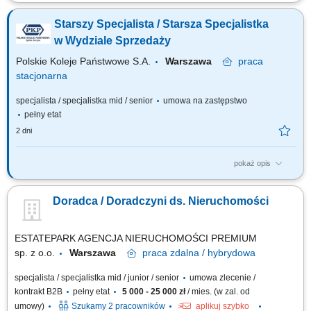
aktywne pozyskiwanie ofert sprzedaży i wynajmu nieruchomości,
kompleksowa obsługa klientów podczas transakcji kupna, sprzedaży i
Starszy Specjalista / Starsza Specjalistka
najmu, prezentowanie nieruchomości zainteresowanym klientom,
prowadzenie negocjacji oraz przygotowywanie do finalizacji transakcji,
w Wydziale Sprzedaży
budowanie i utrzymywanie...
Polskie Koleje Państwowe S.A.
Warszawa
praca
stacjonarna
specjalista / specjalistka mid / senior
umowa na zastępstwo
pełny etat
2 dni
pokaż opis
Na tym stanowisku będziesz odpowiedzialny(-a) za: Prowadzenie spraw
związanych ze sprzedażą nieruchomości, analiza dokumentów
Doradca / Doradczyni ds. Nieruchomości
geodezyjno-prawnych, weryfikacja operatów szacunkowych;
Opracowywanie wniosków na posiedzenie Zarządu i projektów uchwał
związanych ze sprzedażą nieruchomości;...
ESTATEPARK AGENCJA NIERUCHOMOŚCI PREMIUM
sp. z o.o.
Warszawa
praca
zdalna / hybrydowa
specjalista / specjalistka mid / junior / senior
umowa zlecenie /
kontrakt B2B
pełny etat
5 000 - 25 000 zł
/ mies. (w zal. od
umowy)
Szukamy 2 pracowników
aplikuj szybko