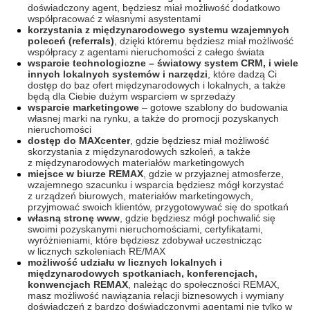
doświadczony agent, będziesz miał możliwość dodatkowo
współpracować z własnymi asystentami
korzystania z międzynarodowego systemu wzajemnych
poleceń (referrals)
, dzięki któremu będziesz miał możliwość
współpracy z agentami nieruchomości z całego świata
wsparcie technologiczne – światowy system CRM, i wiele
innych lokalnych systemów i narzędzi
, które dadzą Ci
dostęp do baz ofert międzynarodowych i lokalnych, a także
będą dla Ciebie dużym wsparciem w sprzedaży
wsparcie marketingowe
– gotowe szablony do budowania
własnej marki na rynku, a także do promocji pozyskanych
nieruchomości
dostęp do MAXcenter
, gdzie będziesz miał możliwość
skorzystania z międzynarodowych szkoleń, a także
z międzynarodowych materiałów marketingowych
miejsce w biurze REMAX
, gdzie w przyjaznej atmosferze,
wzajemnego szacunku i wsparcia będziesz mógł korzystać
z urządzeń biurowych, materiałów marketingowych,
przyjmować swoich klientów, przygotowywać się do spotkań
własną stronę www
, gdzie będziesz mógł pochwalić się
swoimi pozyskanymi nieruchomościami, certyfikatami,
wyróżnieniami, które będziesz zdobywał uczestnicząc
w licznych szkoleniach RE/MAX
możliwość udziału w licznych lokalnych i
międzynarodowych spotkaniach, konferencjach,
konwencjach REMAX
, należąc do społeczności REMAX,
masz możliwość nawiązania relacji biznesowych i wymiany
doświadczeń z bardzo doświadczonymi agentami nie tylko w