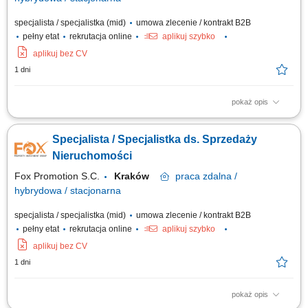
specjalista / specjalistka (mid)
umowa zlecenie / kontrakt B2B
pełny etat
rekrutacja online
aplikuj szybko
aplikuj bez CV
1 dni
pokaż opis
aktywne pozyskiwanie ofert sprzedaży i wynajmu nieruchomości,
kompleksowa obsługa klientów podczas transakcji kupna, sprzedaży i
Specjalista / Specjalistka ds. Sprzedaży
najmu, prezentowanie nieruchomości zainteresowanym klientom,
prowadzenie negocjacji oraz przygotowywanie do finalizacji transakcji,
Nieruchomości
budowanie i utrzymywanie...
Fox Promotion S.C.
Kraków
praca
zdalna /
hybrydowa / stacjonarna
specjalista / specjalistka (mid)
umowa zlecenie / kontrakt B2B
pełny etat
rekrutacja online
aplikuj szybko
aplikuj bez CV
1 dni
pokaż opis