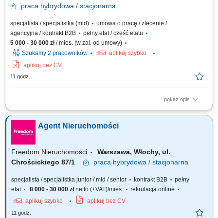
praca
hybrydowa / stacjonarna
specjalista / specjalistka (mid)
umowa o pracę / zlecenie /
agencyjna / kontrakt B2B
pełny etat / część etatu
5 000 - 30 000 zł
/ mies. (w zal. od umowy)
Szukamy 2 pracowników
aplikuj szybko
aplikuj bez CV
11 godz.
pokaż opis
Nie szukamy pracownika. Szukamy osoby, która chce zarabiać ! Jeżeli
masz za sobą doświadczenie w sprzedaży, negocjacjach, obsłudze
Agent Nieruchomości
Klienta lub branży nieruchomości i czujesz swój potencjał – to przeczytaj
do końca. To nie jest oferta dla każdego. Nie będziemy przekonywać Cię,
że...
Freedom Nieruchomości
Warszawa, Włochy, ul.
Chrościckiego 87/1
praca
hybrydowa / stacjonarna
specjalista / specjalistka junior / mid / senior
kontrakt B2B
pełny
etat
8 000 - 30 000 zł
netto (+VAT)/mies.
rekrutacja online
aplikuj szybko
aplikuj bez CV
11 godz.