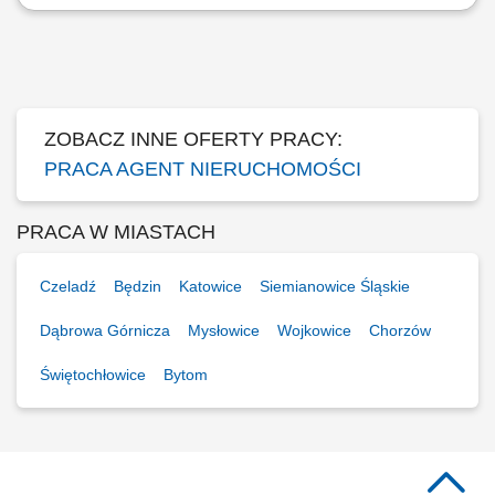
Kompleksowa obsługa klientów w zakresie sprzedaży, zakupu oraz
wynajmu nieruchomości. Aktywne pozyskiwanie nowych ofert i
budowanie własnej bazy klientów. Organizowanie oraz prowadzenie
prezentacji nieruchomości. Koordynowanie procesu transakcyjnego i
współpraca ze specjalistami...
ZOBACZ INNE OFERTY PRACY:
PRACA AGENT NIERUCHOMOŚCI
PRACA W MIASTACH
Czeladź
Będzin
Katowice
Siemianowice Śląskie
Dąbrowa Górnicza
Mysłowice
Wojkowice
Chorzów
Świętochłowice
Bytom