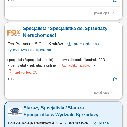
pokaż opis
aktywne pozyskiwanie ofert sprzedaży i wynajmu nieruchomości,
kompleksowa obsługa klientów podczas transakcji kupna, sprzedaży i
Specjalista / Specjalistka ds. Sprzedaży
najmu, prezentowanie nieruchomości zainteresowanym klientom,
prowadzenie negocjacji oraz przygotowywanie do finalizacji transakcji,
Nieruchomości
budowanie i utrzymywanie...
Fox Promotion S.C.
Kraków
praca
zdalna /
hybrydowa / stacjonarna
specjalista / specjalistka (mid)
umowa zlecenie / kontrakt B2B
pełny etat
rekrutacja online
aplikuj szybko
aplikuj bez CV
1 dni
pokaż opis
aktywne pozyskiwanie ofert sprzedaży i wynajmu nieruchomości,
kompleksowa obsługa klientów podczas transakcji kupna, sprzedaży i
Starszy Specjalista / Starsza
najmu, prezentowanie nieruchomości zainteresowanym klientom,
prowadzenie negocjacji oraz przygotowywanie do finalizacji transakcji,
Specjalistka w Wydziale Sprzedaży
budowanie i utrzymywanie...
Polskie Koleje Państwowe S.A.
Warszawa
praca