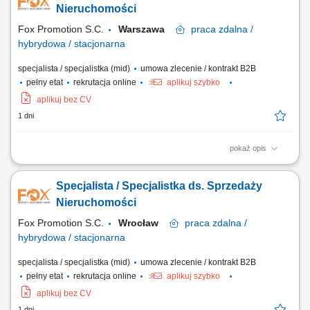
nieruchomości. Realizacja celów sprzedażowych. Współpraca z
Nieruchomości
zespołem i dbałość o...
Fox Promotion S.C.
Warszawa
praca
zdalna /
hybrydowa / stacjonarna
specjalista / specjalistka (mid)
umowa zlecenie / kontrakt B2B
pełny etat
rekrutacja online
aplikuj szybko
aplikuj bez CV
1 dni
pokaż opis
aktywne pozyskiwanie ofert sprzedaży i wynajmu nieruchomości,
kompleksowa obsługa klientów podczas transakcji kupna, sprzedaży i
Specjalista / Specjalistka ds. Sprzedaży
najmu, prezentowanie nieruchomości zainteresowanym klientom,
prowadzenie negocjacji oraz przygotowywanie do finalizacji transakcji,
Nieruchomości
budowanie i utrzymywanie...
Fox Promotion S.C.
Wrocław
praca
zdalna /
hybrydowa / stacjonarna
specjalista / specjalistka (mid)
umowa zlecenie / kontrakt B2B
pełny etat
rekrutacja online
aplikuj szybko
aplikuj bez CV
1 dni