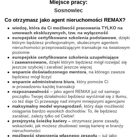
Miejsce pracy:
Sosnowiec
Co otrzymasz jako agent nieruchomości REMAX?
wiedzę, która da Ci możliwość pracowania TYLKO na
umowach ekskluzywnych, tzw. na wyłączność
europejskie certyfikowane szkolenia podstawowe
, dzięki
którym będziesz profesjonalnym, skutecznym agentem
nieruchomości przeprowadzającym transakcje na światowym
poziomie
europejskie certyfikowane szkolenia uzupełniające
i zaawansowane,
dzięki którym będziesz mógł rozwijać się
jeszcze szybciej i zarabiać jeszcze więcej
wsparcie doświadczonego mentora
, na którego zawsze
będziesz mógł liczyć
wsparcie administratora biura
, który pomoże Ci
w prowadzeniu każdej transakcji
rozpoznawalność
– jako agent REMAX już od samego
początku Twojej działalności będziesz wyróżniał się z tłumu,
co też daje Ci przewagę nad innymi mniejszymi agencjami
maksymalny model wynagrodzeń
, który daje możliwość
osiągania bardzo wysokich dochodów. To, ile będziesz
zarabiać, zależy tylko od Ciebie!
przejrzystą ścieżkę kariery –
otrzymasz jasne zasady,
wskazówki, jak możesz zbudować swoją karierę w branży
nieruchomości
możliwość stworzenia własnego zespołu
– już jako