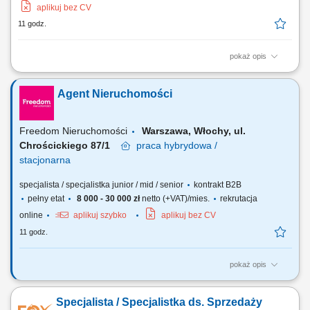
aplikuj bez CV
11 godz.
pokaż opis
Nie szukamy pracownika. Szukamy osoby, która chce zarabiać ! Jeżeli
masz za sobą doświadczenie w sprzedaży, negocjacjach, obsłudze
Agent Nieruchomości
Klienta lub branży nieruchomości i czujesz swój potencjał – to
przeczytaj do końca. To nie jest oferta dla każdego. Nie będziemy
przekonywać Cię, że...
Freedom Nieruchomości
Warszawa, Włochy, ul.
Chrościckiego 87/1
praca
hybrydowa /
stacjonarna
specjalista / specjalistka junior / mid / senior
kontrakt B2B
pełny etat
8 000 - 30 000 zł
netto (+VAT)/mies.
rekrutacja
online
aplikuj szybko
aplikuj bez CV
11 godz.
pokaż opis
Twoje zadania? Systematyczne pozyskiwanie nieruchomości w oparciu
o umowy na wyłączność. Utrzymywanie profesjonalnych relacji z
Specjalista / Specjalistka ds. Sprzedaży
klientami. Organizacja cyklu sprzedaży i marketingu własnej bazy ofert