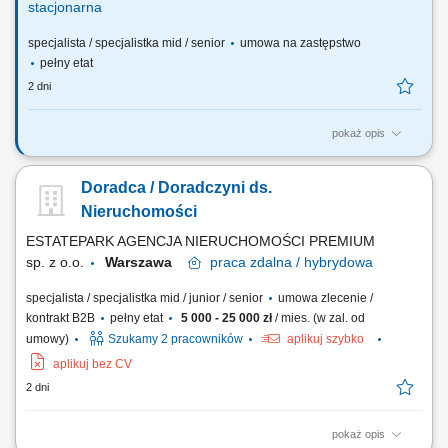
stacjonarna
specjalista / specjalistka mid / senior
umowa na zastępstwo
pełny etat
2 dni
pokaż opis
Na tym stanowisku będziesz odpowiedzialny(-a) za: Prowadzenie
spraw związanych ze sprzedażą nieruchomości, analiza dokumentów
Doradca / Doradczyni ds.
geodezyjno-prawnych, weryfikacja operatów szacunkowych;
Opracowywanie wniosków na posiedzenie Zarządu i projektów uchwał
Nieruchomości
związanych ze sprzedażą nieruchomości;...
ESTATEPARK AGENCJA NIERUCHOMOŚCI PREMIUM
sp. z o.o.
Warszawa
praca
zdalna / hybrydowa
specjalista / specjalistka mid / junior / senior
umowa zlecenie /
kontrakt B2B
pełny etat
5 000 - 25 000 zł
/ mies. (w zal. od
umowy)
Szukamy 2 pracowników
aplikuj szybko
aplikuj bez CV
2 dni
pokaż opis