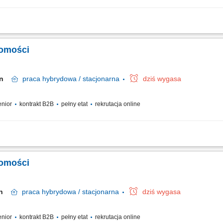
ci REMAX? wiedzę, która da Ci możliwość pracowania TYLKO na umowach ekskluzy
dzięki którym będziesz profesjonalnym, skutecznym agentem nieruchomości przepr
homości
cin
praca
hybrydowa / stacjonarna
dziś wygasa
senior
kontrakt B2B
pełny etat
rekrutacja online
wynajmu nieruchomości. Pozyskiwanie ofert na wyłączność oraz budowanie własn
 finalizacji umowy. Budowanie własnej marki osobistej na lokalnym rynku. Utrzymyw
homości
lin
praca
hybrydowa / stacjonarna
dziś wygasa
senior
kontrakt B2B
pełny etat
rekrutacja online