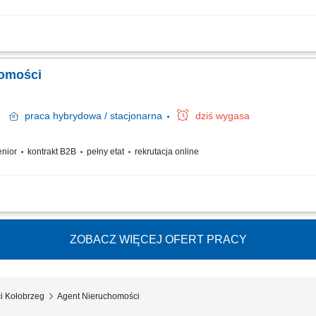
wynajmu nieruchomości. Pozyskiwanie ofert na wyłączność oraz budowanie własn
 finalizacji umowy. Budowanie własnej marki osobistej na lokalnym rynku. Utrzymyw
homości
ów
praca
hybrydowa / stacjonarna
dziś wygasa
senior
kontrakt B2B
pełny etat
rekrutacja online
wynajmu nieruchomości. Pozyskiwanie ofert na wyłączność oraz budowanie własn
 finalizacji umowy. Budowanie własnej marki osobistej na lokalnym rynku. Utrzymyw
ZOBACZ WIĘCEJ OFERT PRACY
i Kołobrzeg
Agent Nieruchomości