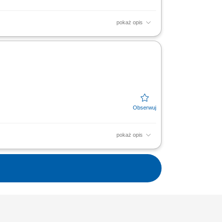
pokaż opis
ego portfela klientów. Kompleksowa obsługa
anie...
pokaż opis
ego portfela klientów. Kompleksowa obsługa
anie...