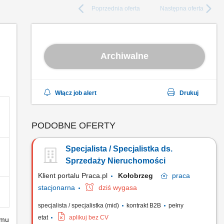
Poprzednia
oferta
Następna
oferta
Archiwalne
Włącz job alert
Drukuj
PODOBNE OFERTY
Specjalista / Specjalistka ds.
Sprzedaży Nieruchomości
Klient portalu Praca.pl
Kołobrzeg
praca
stacjonarna
dziś wygasa
specjalista / specjalistka (mid)
kontrakt B2B
pełny
etat
aplikuj bez CV
emu