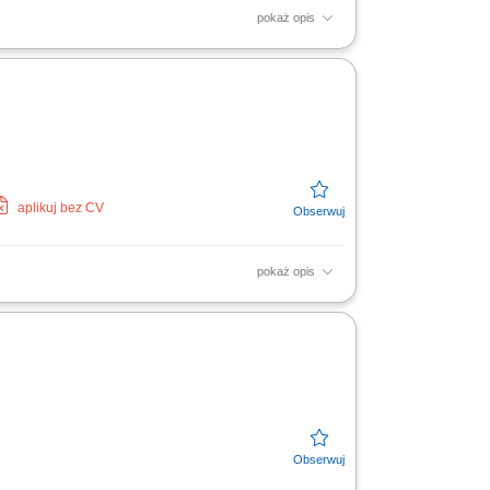
pokaż opis
ozyskiwanie nowych ofert oraz aktywne
zanie klientom na każdym...
aplikuj bez CV
pokaż opis
nizowanie prezentacji nieruchomości i
 lub najmu. Prowadzenie...