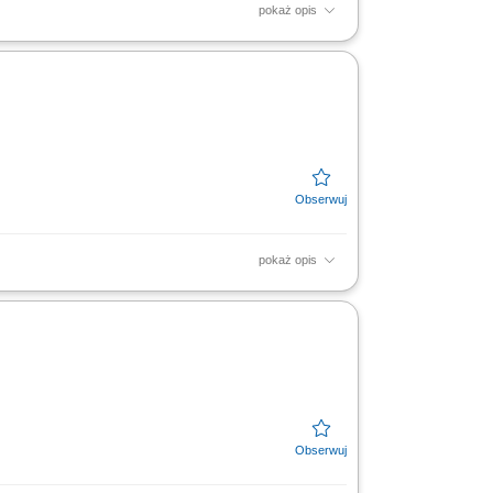
pokaż opis
cji nieruchomości i profesjonalne doradztwo
raz wsparcie...
pokaż opis
sobista i odpowiedzialność. Nastawienie na
nży...