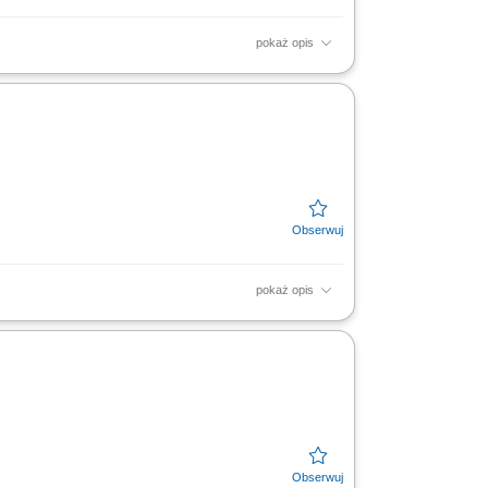
pokaż opis
wnych, tzw. na wyłączność europejskie
owadzającym transakcje...
pokaż opis
ego portfela klientów. Kompleksowa obsługa
anie...