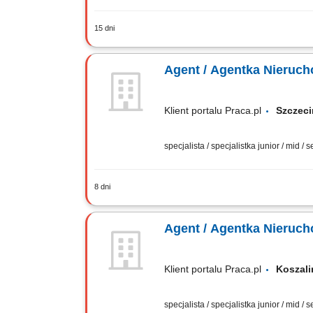
15 dni
Co otrzymasz jako agent nieruchomoś
certyfikowane szkolenia podstawowe, 
Agent / Agentka Nieruc
Klient portalu Praca.pl
Szcze
specjalista / specjalistka junior / mid / 
8 dni
Samodzielne prowadzenie sprzedaży i 
transakcji – od pierwszego kontaktu do
Agent / Agentka Nieruc
Klient portalu Praca.pl
Kosza
specjalista / specjalistka junior / mid / 