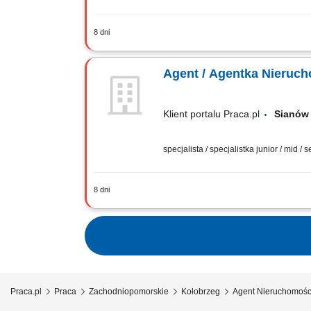
8 dni
Samodzielne prowadzenie sprzedaży i 
transakcji – od pierwszego kontaktu do
Agent / Agentka Nieruc
Klient portalu Praca.pl
Sian
specjalista / specjalistka junior / mid / 
8 dni
Samodzielne prowadzenie sprzedaży i 
transakcji – od pierwszego kontaktu do
Praca.pl
Praca
Zachodniopomorskie
Kołobrzeg
Agent Nieruchomośc