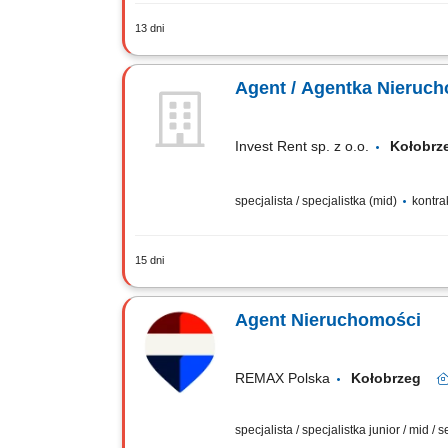
13 dni
Obsługa transakcji nieruchomości na 
Budowanie własnej marki na rynku dzię
Agent / Agentka Nieruc
Invest Rent sp. z o.o.
Kołobr
specjalista / specjalistka (mid)
kontra
15 dni
ZAKRES OBOWIĄZKÓW Aktywne pozyskiwa
klientom oraz doradztwo na każdym etap
Agent Nieruchomości
REMAX Polska
Kołobrzeg
specjalista / specjalistka junior / mid / 