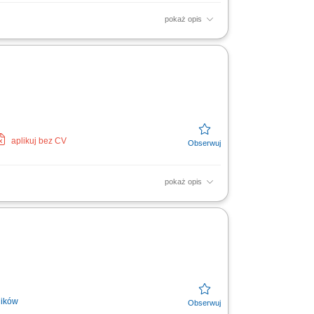
pokaż opis
 (podstawowych i zaawansowanych).
 oraz współpraca z innymi...
aplikuj bez CV
pokaż opis
i okolic. Prezentowanie nieruchomości
ji umów...
ników