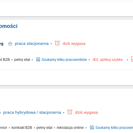
zasadzie wyłączności. Rozwijanie kompetencji w ramach certyfikowanych szkoleń
ki wsparciu marketingowemu i technologicznemu. Nawiązywanie relacji z klientami
homości
zeg
praca
stacjonarna
dziś wygasa
kt B2B
pełny etat
Szukamy kilku pracowników
aplikuj szybko
nie nowych ofert nieruchomości na sprzedaż i wynajem na terenie Kołobrzegu 
ie transakcji. Przygotowywanie i weryfikacja dokumentacji niezbędnej do finalizac
praca
hybrydowa / stacjonarna
dziś wygasa
senior
kontrakt B2B
pełny etat
rekrutacja online
Szukamy kilku pracow