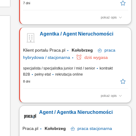
7 dni
pokaż opis
Pozyskiwanie ofert sprzedaży i wynajmu nieruchomości oraz
rozwijanie własnego portfela klientów. Prowadzenie
Agentka / Agent Nieruchomości
prezentacji nieruchomości i profesjonalne doradztwo podczas
procesu sprzedaży lub najmu. Koordynowanie przebiegu
transakcji, przygotowywanie niezbędnej dokumentacji oraz
Klient portalu Praca.pl
Kołobrzeg
praca
wsparcie...
hybrydowa / stacjonarna
dziś wygasa
specjalista / specjalistka junior / mid / senior
kontrakt
B2B
pełny etat
rekrutacja online
8 dni
pokaż opis
Gotowość do prowadzenia działalności gospodarczej.
Samodzielność i bardzo dobra organizacja pracy. Wysoka
Agent / Agentka Nieruchomości
kultura osobista i odpowiedzialność. Nastawienie na realizację
celów i rozwój zawodowy. Systematyczność i zaangażowanie.
Mile widziane doświadczenie w sprzedaży lub branży...
Praca.pl
Kołobrzeg
praca
stacjonarna