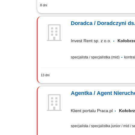
8 dni
Opis stanowiska: Kompleksowa obsługa
rozwijanie portfolio nieruchomości. Pr
Doradca / Doradczyni ds
Invest Rent sp. z o.o.
Kołobr
specjalista / specjalistka (mid)
kontra
13 dni
Opis stanowiska Pozyskiwanie ofert sp
prowadzenie klientów przez kolejne et
Agentka / Agent Nieruc
Klient portalu Praca.pl
Kołob
specjalista / specjalistka junior / mid / 