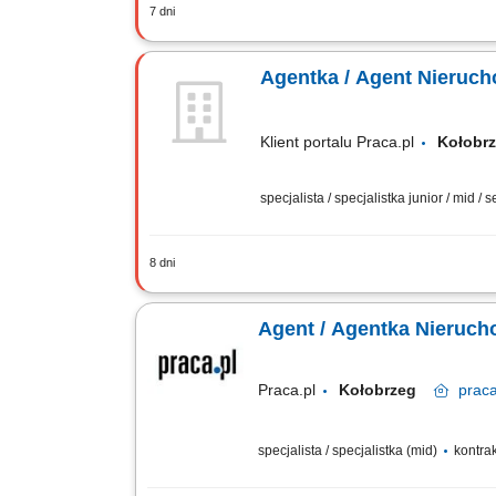
7 dni
Pozyskiwanie ofert sprzedaży i wynajm
podczas procesu sprzedaży lub najmu.
Agentka / Agent Nieruc
Klient portalu Praca.pl
Kołob
specjalista / specjalistka junior / mid / 
8 dni
Gotowość do prowadzenia działalności 
realizację celów i rozwój zawodowy. S
Agent / Agentka Nieruc
Praca.pl
Kołobrzeg
prac
specjalista / specjalistka (mid)
kontra