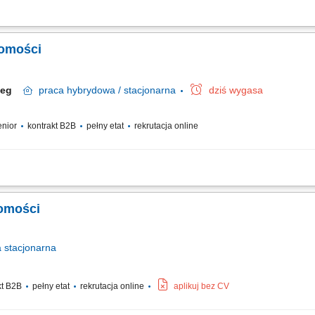
u nieruchomości oraz rozwijanie własnego portfela klientów. Prowadzenie prezenta
 Koordynowanie przebiegu transakcji, przygotowywanie niezbędnej dokumentacji o
homości
rzeg
praca
hybrydowa / stacjonarna
dziś wygasa
senior
kontrakt B2B
pełny etat
rekrutacja online
gospodarczej. Samodzielność i bardzo dobra organizacja pracy. Wysoka kultura o
ystematyczność i zaangażowanie. Mile widziane doświadczenie w sprzedaży lub bra
homości
a
stacjonarna
kt B2B
pełny etat
rekrutacja online
aplikuj bez CV