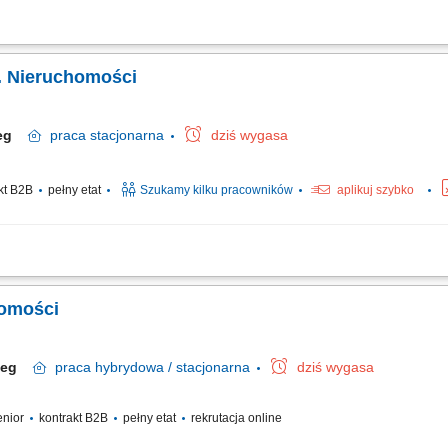
 klientów zainteresowanych sprzedażą, zakupem lub wynajmem nieruchomości. P
zygotowywanie prezentacji nieruchomości i prowadzenie spotkań z klientami. Dorad
. Nieruchomości
zeg
praca
stacjonarna
dziś wygasa
kt B2B
pełny etat
Szukamy kilku pracowników
aplikuj szybko
rzedaży i wynajmu nieruchomości oraz rozwijanie własnego portfela klientów. Orga
apy transakcji. Przygotowywanie dokumentów oraz koordynacja procesu sprzedaży
homości
rzeg
praca
hybrydowa / stacjonarna
dziś wygasa
senior
kontrakt B2B
pełny etat
rekrutacja online