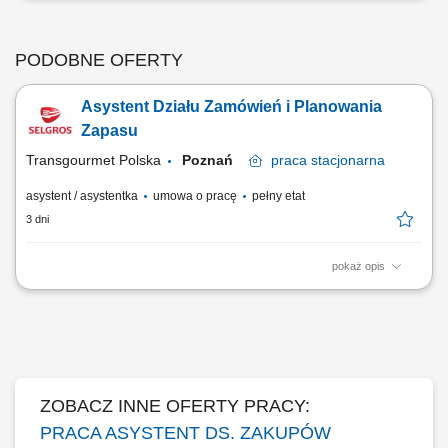
PODOBNE OFERTY
Asystent Działu Zamówień i Planowania
Zapasu
Transgourmet Polska
Poznań
praca
stacjonarna
asystent / asystentka
umowa o pracę
pełny etat
3 dni
pokaż opis
Twój zakres obowiązków: współpraca z dostawcami i innymi działami w
firmie, w celu zapewnienia sprawnej i kompletnej realizacji zamówień
oraz procesu zaopatrzenia firmy, bieżące monitorowanie i planowanie
stanów zapasów produktów w magazynie centralnym i/lub na platformie
produktów...
ZOBACZ INNE OFERTY PRACY:
PRACA ASYSTENT DS. ZAKUPÓW