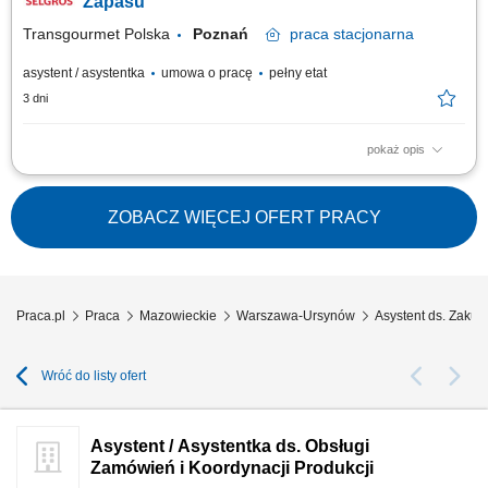
Zapasu
Transgourmet Polska
Poznań
praca
stacjonarna
asystent / asystentka
umowa o pracę
pełny etat
3 dni
pokaż opis
Twój zakres obowiązków: współpraca z dostawcami i innymi działami w
firmie, w celu zapewnienia sprawnej i kompletnej realizacji zamówień
oraz procesu zaopatrzenia firmy, bieżące monitorowanie i planowanie
ZOBACZ WIĘCEJ OFERT PRACY
stanów zapasów produktów w magazynie centralnym i/lub na platformie
produktów...
Praca.pl
Praca
Mazowieckie
Warszawa-Ursynów
Asystent ds. Zak
Wróć do listy ofert
Asystent / Asystentka ds. Obsługi
Zamówień i Koordynacji Produkcji