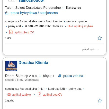
samochodów
Talent Select Doradztwo Personalne
Katowice
praca
hybrydowa / stacjonarna
specjalista / specjalistka junior / mid / senior
umowa o pracę
pełny etat
6 000 - 21 000 zł
brutto/mies.
aplikuj szybko
aplikuj bez CV
1 dni
pokaż opis
Opis stanowiska: Prowadzenie sprzedaży nowych samochodów
(osobowe, premium, użytkowe). Obsługa połączeń przychodzących –
Doradca Klienta
brak konieczności pozyskiwania klientów. Badanie potrzeb klienta i
skuteczne dopasowanie oferty. Budowanie długotrwałych, pozytywnych
relacji z klientami....
Dobre Biuro sp z o.o.
śląskie
praca
zdalna
siedziba firmy: Warszawa
specjalista / specjalistka (mid)
kontrakt B2B
pełny etat
aplikuj szybko
aplikuj bez CV
1 godz.