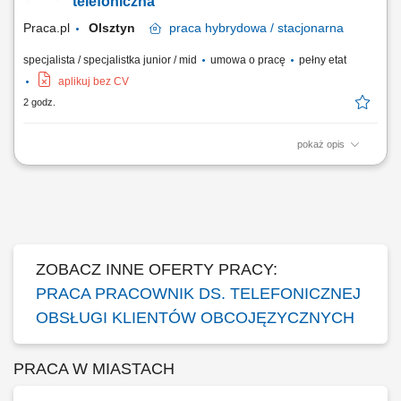
telefoniczna
potrzeb klienta. Dodatkowe...
Praca.pl
Olsztyn
praca
hybrydowa / stacjonarna
specjalista / specjalistka junior / mid
umowa o pracę
pełny etat
aplikuj bez CV
2 godz.
pokaż opis
Opis stanowiska: Udzielanie merytorycznego wsparcia abonentom w
kwestiach związanych z konfiguracją urządzeń mobilnych oraz
rozliczeniami; Modyfikacja pakietów i zarządzenie opcjami na kontach
użytkowników zgodnie ze zgłaszanym zapotrzebowaniem; Analiza
indywidualnych potrzeb klientów oraz...
ZOBACZ INNE OFERTY PRACY:
PRACA PRACOWNIK DS. TELEFONICZNEJ
OBSŁUGI KLIENTÓW OBCOJĘZYCZNYCH
PRACA W MIASTACH