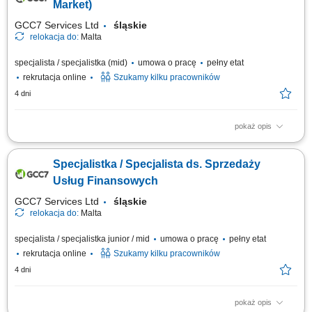
rozwiązywaniu bieżących problemów; diagnozowanie podstawowych
Market)
zgłoszeń dotyczących produktów i...
GCC7 Services Ltd
śląskie
relokacja do:
Malta
specjalista / specjalistka (mid)
umowa o pracę
pełny etat
rekrutacja online
Szukamy kilku pracowników
4 dni
pokaż opis
Twoje zadania: Prowadzenie rozmów telefonicznych z klientami
zainteresowanymi ofertą. Doradztwo oraz sprzedaż usług związanych z
Specjalistka / Specjalista ds. Sprzedaży
edukacją finansową. Budowanie trwałych relacji z klientami i rozwijanie
współpracy z partnerami biznesowymi. Realizacja planów
Usług Finansowych
sprzedażowych oraz dbanie o...
GCC7 Services Ltd
śląskie
relokacja do:
Malta
specjalista / specjalistka junior / mid
umowa o pracę
pełny etat
rekrutacja online
Szukamy kilku pracowników
4 dni
pokaż opis