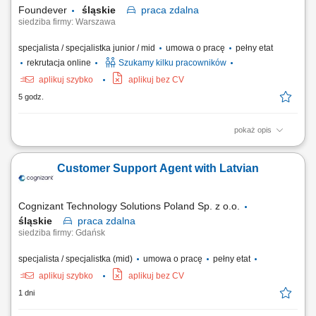
zbieranie niezbędnych informacji...
Foundever
śląskie
praca
zdalna
siedziba firmy: Warszawa
specjalista / specjalistka junior / mid
umowa o pracę
pełny etat
rekrutacja online
Szukamy kilku pracowników
aplikuj szybko
aplikuj bez CV
5 godz.
pokaż opis
Location: Gdańsk or Warsaw, Poland Contract type: Fixed-term contract
(3 months) Work model: On-site training followed by remote work Your
Customer Support Agent with Latvian
responsibilities Provide premium customer care. Support customers with
product-related questions, orders, account inquiries, and general
assistance. Guide...
Cognizant Technology Solutions Poland Sp. z o.o.
śląskie
praca
zdalna
siedziba firmy: Gdańsk
specjalista / specjalistka (mid)
umowa o pracę
pełny etat
aplikuj szybko
aplikuj bez CV
1 dni