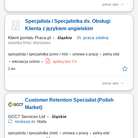
pokaż opis
What we do We are dedicated to helping the world's leading companies
build stronger businesses — helping them go from doing digital to being
Specjalista / Specjalistka ds. Obsługi
digital. Cognizant Poland offices are located in Gdańsk, Wrocław, and
Kraków. With the capacity to support various clients, we offer a world of...
Klienta z językiem angielskim
Klient portalu Praca.pl
śląskie
praca
zdalna
siedziba firmy: Warszawa
specjalista / specjalistka junior / mid
umowa o pracę
pełny etat
rekrutacja online
aplikuj bez CV
2 dni
pokaż opis
zapewnianie profesjonalnej obsługi klienta w języku angielskim
udzielanie wsparcia w zakresie produktów, zamówień oraz kont
Customer Retention Specialist (Polish
użytkowników; odpowiadanie na pytania klientów i pomoc w
rozwiązywaniu bieżących problemów; diagnozowanie podstawowych
Market)
zgłoszeń dotyczących produktów i...
GCC7 Services Ltd
śląskie
relokacja do:
Malta
specjalista / specjalistka (mid)
umowa o pracę
pełny etat