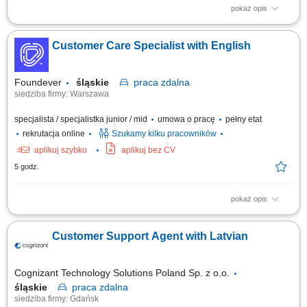
pokaż opis
Twój zakres obowiązków: Telefoniczna obsługa klientów polskich;
Prowadzenie pierwszych rozmów z interesantami umawiającymi się z
Customer Care Specialist with English
nami na rozmowy przez naszą stronę www; zawieranie umów z klientami
na realizację naszych usług; nadzorowanie płatności; zbieranie
niezbędnych informacji...
Foundever
śląskie
praca
zdalna
siedziba firmy: Warszawa
specjalista / specjalistka junior / mid
umowa o pracę
pełny etat
rekrutacja online
Szukamy kilku pracowników
aplikuj szybko
aplikuj bez CV
5 godz.
pokaż opis
Location: Gdańsk or Warsaw, Poland Contract type: Fixed-term contract (3
months) Work model: On-site training followed by remote work Your
Customer Support Agent with Latvian
responsibilities Provide premium customer care. Support customers with
product-related questions, orders, account inquiries, and general
assistance. Guide...
Cognizant Technology Solutions Poland Sp. z o.o.
śląskie
praca
zdalna
siedziba firmy: Gdańsk