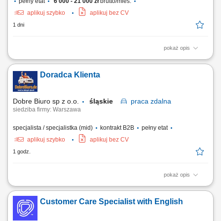
pełny etat
6 000 - 21 000 zł
brutto/mies.
aplikuj szybko
aplikuj bez CV
1 dni
pokaż opis
Opis stanowiska: Prowadzenie sprzedaży nowych samochodów
(osobowe, premium, użytkowe). Obsługa połączeń przychodzących –
Doradca Klienta
brak konieczności pozyskiwania klientów. Badanie potrzeb klienta i
skuteczne dopasowanie oferty. Budowanie długotrwałych, pozytywnych
relacji z klientami....
Dobre Biuro sp z o.o.
śląskie
praca
zdalna
siedziba firmy: Warszawa
specjalista / specjalistka (mid)
kontrakt B2B
pełny etat
aplikuj szybko
aplikuj bez CV
1 godz.
pokaż opis
Twój zakres obowiązków: Telefoniczna obsługa klientów polskich;
Prowadzenie pierwszych rozmów z interesantami umawiającymi się z
Customer Care Specialist with English
nami na rozmowy przez naszą stronę www; zawieranie umów z
klientami na realizację naszych usług; nadzorowanie płatności;