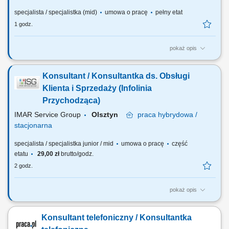
specjalista / specjalistka (mid)
umowa o pracę
pełny etat
1 godz.
pokaż opis
Twój zakres obowiązków: stała współpraca z klientem przygotowywanie
ofert sprzedażowych oraz dokumentacji przyjmowanie i rejestrowanie
Konsultant / Konsultantka ds. Obsługi
zamówień w systemie IFS oraz kontrola przebiegu ich realizacji
wyjaśnianie reklamacji
Klienta i Sprzedaży (Infolinia
Przychodząca)
IMAR Service Group
Olsztyn
praca
hybrydowa /
stacjonarna
specjalista / specjalistka junior / mid
umowa o pracę
część
etatu
29,00 zł
brutto/godz.
2 godz.
pokaż opis
Pomoc i doradztwo: Pomagasz klientom w sprawach technicznych
(smartfony/telefony) oraz płatnościach. Zarządzanie kontem: Aktywujesz
Konsultant telefoniczny / Konsultantka
i wyłączasz usługi na życzenie klienta. Sprzedaż dodatkowa: Dobierasz
najlepsze rozwiązania i proponujesz nowe usługi dopasowane do