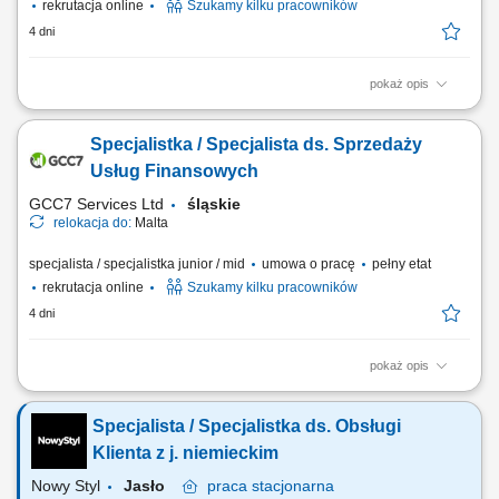
rekrutacja online
Szukamy kilku pracowników
4 dni
pokaż opis
Twoje zadania: Prowadzenie rozmów telefonicznych z klientami
zainteresowanymi ofertą. Doradztwo oraz sprzedaż usług związanych z
Specjalistka / Specjalista ds. Sprzedaży
edukacją finansową. Budowanie trwałych relacji z klientami i rozwijanie
współpracy z partnerami biznesowymi. Realizacja planów
Usług Finansowych
sprzedażowych oraz dbanie o...
GCC7 Services Ltd
śląskie
relokacja do:
Malta
specjalista / specjalistka junior / mid
umowa o pracę
pełny etat
rekrutacja online
Szukamy kilku pracowników
4 dni
pokaż opis
Zakres obowiązków: Telefoniczny kontakt z klientami zainteresowanymi
produktami firmy. Sprzedaż usług finansowych oraz szkoleń z zakresu
Specjalista / Specjalistka ds. Obsługi
edukacji finansowej. Pozyskiwanie nowych klientów oraz rozwijanie
relacji z obecnymi. Współpraca z kluczowymi partnerami biznesowymi.
Klienta z j. niemieckim
Praca nad realizacją...
Nowy Styl
Jasło
praca
stacjonarna