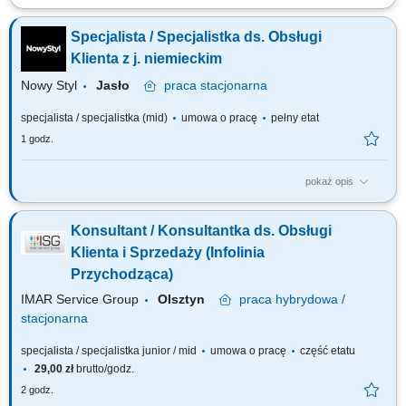
Zakres obowiązków: Telefoniczny kontakt z klientami zainteresowanymi
produktami firmy. Sprzedaż usług finansowych oraz szkoleń z zakresu
Specjalista / Specjalistka ds. Obsługi
edukacji finansowej. Pozyskiwanie nowych klientów oraz rozwijanie
relacji z obecnymi. Współpraca z kluczowymi partnerami biznesowymi.
Klienta z j. niemieckim
Praca nad realizacją...
Nowy Styl
Jasło
praca
stacjonarna
specjalista / specjalistka (mid)
umowa o pracę
pełny etat
1 godz.
pokaż opis
Twój zakres obowiązków: stała współpraca z klientem przygotowywanie
ofert sprzedażowych oraz dokumentacji przyjmowanie i rejestrowanie
Konsultant / Konsultantka ds. Obsługi
zamówień w systemie IFS oraz kontrola przebiegu ich realizacji
wyjaśnianie reklamacji
Klienta i Sprzedaży (Infolinia
Przychodząca)
IMAR Service Group
Olsztyn
praca
hybrydowa /
stacjonarna
specjalista / specjalistka junior / mid
umowa o pracę
część etatu
29,00 zł
brutto/godz.
2 godz.