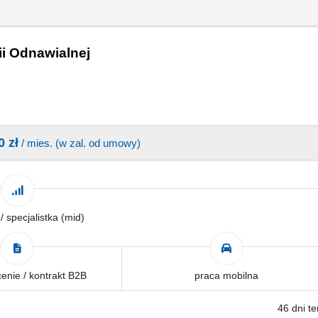
ii Odnawialnej
0 zł
/ mies. (w zal. od umowy)
 / specjalistka (mid)
enie / kontrakt B2B
praca mobilna
46 dni t