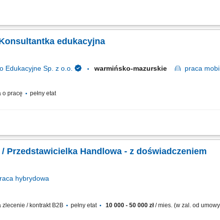
zakresu odnawialnych źródeł energii, prowadzenie spotkań z klientami i doradzt
 rozwijanie współpracy z obecnymi klientami, przygotowywanie ofert handlowych i
 Konsultantka edukacyjna
dukacyjne Sp. z o.o.
warmińsko-mazurskie
praca
mobi
 o pracę
pełny etat
h partnerów biznesowych oraz wielopłaszczyznowa rozbudowa portfela podmiotó
 handlowych i prezentacja asortymentu wyposażenia, sprzętu multimedialnego or
Przedstawiciel Handlowy / Przedstawicielka Handlowa - z doświadczeniem
raca
hybrydowa
zlecenie / kontrakt B2B
pełny etat
10 000 - 50 000 zł
/ mies. (w zal. od umow