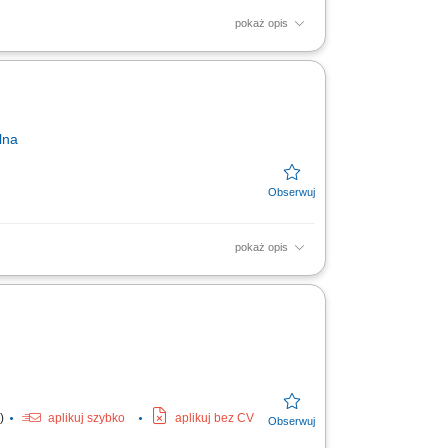
pokaż opis
wo w doborze odpowiednich produktów,
 zawieranie umów,...
lna
pokaż opis
w z sektora oświatowo-wychowawczego;
az materiałów wspierających...
y)
aplikuj szybko
aplikuj bez CV