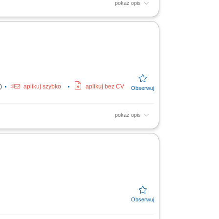
pokaż opis
wo w doborze odpowiednich produktów,
 zawieranie umów,...
y)
aplikuj szybko
aplikuj bez CV
pokaż opis
izacja umów i raportowanie działań;
rzedaży OZE – mile widziane;