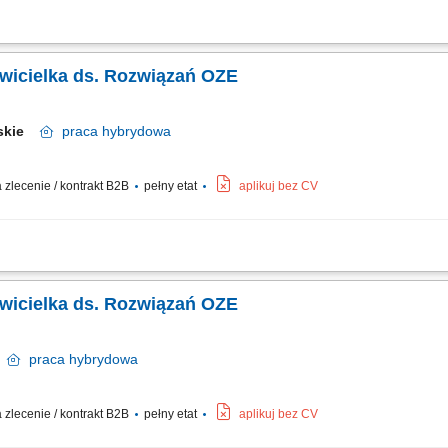
zakresu odnawialnych źródeł energii, prowadzenie spotkań z klientami i doradzt
 rozwijanie współpracy z obecnymi klientami, przygotowywanie ofert handlowych i
awicielka ds. Rozwiązań OZE
wskie
praca
hybrydowa
zlecenie / kontrakt B2B
pełny etat
aplikuj bez CV
zakresu odnawialnych źródeł energii, prowadzenie spotkań z klientami i doradzt
 rozwijanie współpracy z obecnymi klientami, przygotowywanie ofert handlowych i
awicielka ds. Rozwiązań OZE
i
praca
hybrydowa
zlecenie / kontrakt B2B
pełny etat
aplikuj bez CV