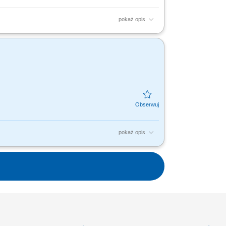
pokaż opis
izacja umów i raportowanie działań;
rzedaży OZE – mile widziane;
pokaż opis
 sieci sprzedaży HoReCa. Identyfikacja
wanie i...