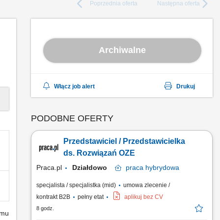
Poprzednia
oferta
Następna
oferta
Archiwalne
Włącz job alert
Drukuj
PODOBNE OFERTY
Przedstawiciel / Przedstawicielka
ds. Rozwiązań OZE
Praca.pl
Działdowo
praca
hybrydowa
specjalista / specjalistka (mid)
umowa zlecenie /
kontrakt B2B
pełny etat
aplikuj bez CV
8 godz.
emu