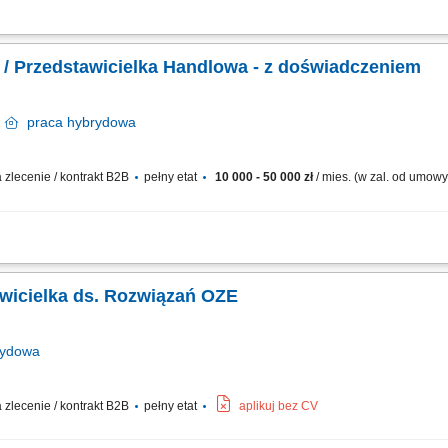
zakresu odnawialnych źródeł energii, prowadzenie spotkań z klientami i doradzt
 rozwijanie współpracy z obecnymi klientami, przygotowywanie ofert handlowych i
Przedstawiciel Handlowy / Przedstawicielka Handlowa - z doświadczeniem
o
praca
hybrydowa
zlecenie / kontrakt B2B
pełny etat
10 000 - 50 000 zł
/ mies. (w zal. od umow
wo w zakresie rozwiązań OZE; Pozyskiwanie klientów i prowadzenie spotkań; Final
nie na wynik; Wysoka kultura osobista; Prawo jazdy kat. B; Doświadczenie w sp
awicielka ds. Rozwiązań OZE
ydowa
zlecenie / kontrakt B2B
pełny etat
aplikuj bez CV