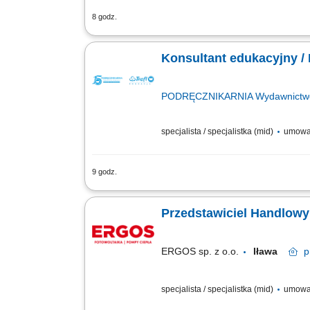
8 godz.
Opis stanowiska sprzedaż rozwiązań z 
pozyskiwanie nowych kontrahentów oraz
Konsultant edukacyjny /
PODRĘCZNIKARNIA Wydawnictwo E
specjalista / specjalistka (mid)
umowa
9 godz.
Opis stanowiska: Pozyskiwanie nowyc
Przeprowadzanie bezpośrednich spotkań
ERGOS sp. z o.o.
Iława
p
specjalista / specjalistka (mid)
umowa 