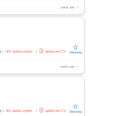
pokaż opis
izacja umów i raportowanie działań;
rzedaży OZE – mile widziane;
y)
aplikuj szybko
aplikuj bez CV
pokaż opis
izacja umów i raportowanie działań;
rzedaży OZE – mile widziane;
y)
aplikuj szybko
aplikuj bez CV