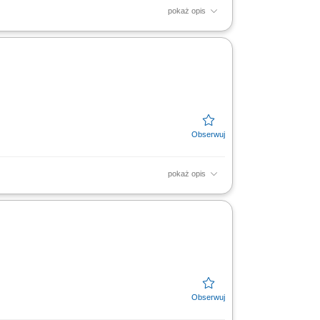
pokaż opis
wo w doborze odpowiednich produktów,
 zawieranie umów,...
pokaż opis
wo w doborze odpowiednich produktów,
 zawieranie umów,...