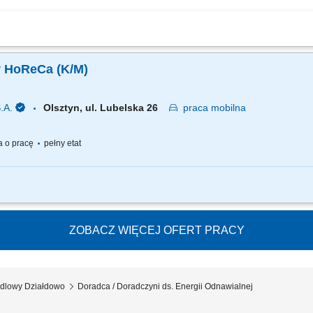
wo w zakresie rozwiązań OZE; Pozyskiwanie klientów i prowadzenie spotkań; Final
nie na wynik; Wysoka kultura osobista; Prawo jazdy kat. B; Doświadczenie w sp
y HoReCa (K/M)
.A.
Olsztyn, ul. Lubelska 26
praca
mobilna
 o pracę
pełny etat
ało: Pozyskiwanie nowych klientów i budowanie długotrwałych relacji. Rozwijanie
oradztwo w zakresie rozwoju na rynku HoReCa. Realizacja celów sprzedaży. Pozyski
ZOBACZ WIĘCEJ OFERT PRACY
ndlowy Działdowo
Doradca / Doradczyni ds. Energii Odnawialnej