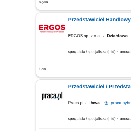
8 godz.
Opis stanowiska sprzedaż rozwiązań z 
pozyskiwanie nowych kontrahentów oraz
ERGOS sp. z o.o.
Działdow
specjalista / specjalistka (mid)
umowa 
1 dni
Zakres obowiązków: Sprzedaż i doradzt
Wymagania: Komunikatywność i nastawie
Przedstawiciel / Przedst
Praca.pl
Iława
praca
hybr
specjalista / specjalistka (mid)
umowa 