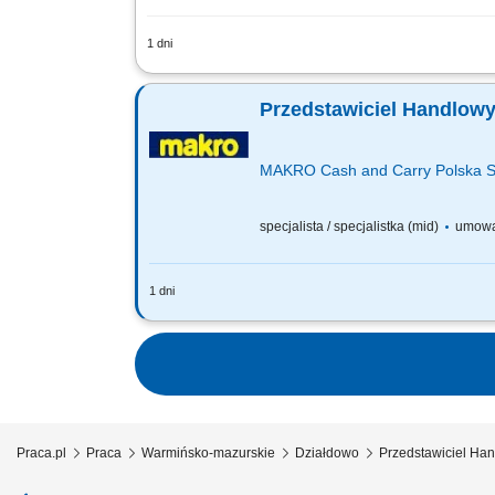
1 dni
Zakres obowiązków: Sprzedaż i doradzt
Wymagania: Komunikatywność i nastawie
Przedstawiciel Handlow
MAKRO Cash and Carry Polska S
specjalista / specjalistka (mid)
umowa
1 dni
Do Twoich głównych zadań będzie należ
potrzeb klientów oraz profesjonalne d
Praca.pl
Praca
Warmińsko-mazurskie
Działdowo
Przedstawiciel Ha