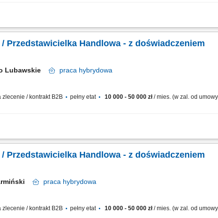
wo w zakresie rozwiązań OZE; Pozyskiwanie klientów i prowadzenie spotkań; Final
nie na wynik; Wysoka kultura osobista; Prawo jazdy kat. B; Doświadczenie w sp
Przedstawiciel Handlowy / Przedstawicielka Handlowa - z doświadczeniem
to Lubawskie
praca
hybrydowa
zlecenie / kontrakt B2B
pełny etat
10 000 - 50 000 zł
/ mies. (w zal. od umow
wo w zakresie rozwiązań OZE; Pozyskiwanie klientów i prowadzenie spotkań; Final
nie na wynik; Wysoka kultura osobista; Prawo jazdy kat. B; Doświadczenie w sp
Przedstawiciel Handlowy / Przedstawicielka Handlowa - z doświadczeniem
Warmiński
praca
hybrydowa
zlecenie / kontrakt B2B
pełny etat
10 000 - 50 000 zł
/ mies. (w zal. od umow