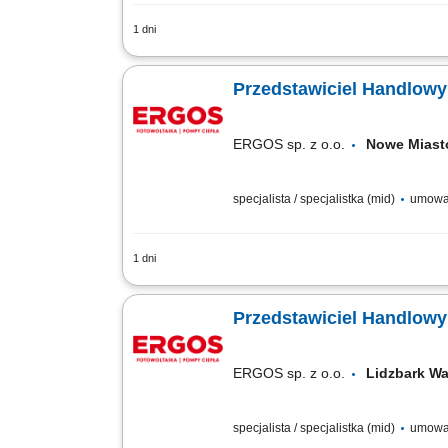
1 dni
Zakres obowiązków: Sprzedaż i doradzt
Wymagania: Komunikatywność i nastawie
ERGOS sp. z o.o.
Nowe Mias
specjalista / specjalistka (mid)
umowa 
1 dni
Zakres obowiązków: Sprzedaż i doradzt
Wymagania: Komunikatywność i nastawie
ERGOS sp. z o.o.
Lidzbark 
specjalista / specjalistka (mid)
umowa 