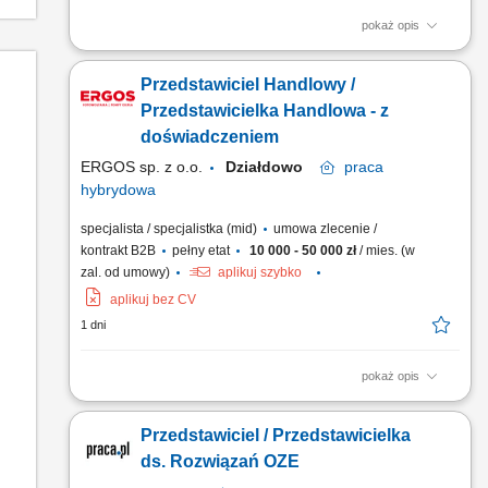
pokaż opis
Opis stanowiska sprzedaż rozwiązań z zakresu odnawialnych
źródeł energii, prowadzenie spotkań z klientami i doradztwo w
Przedstawiciel Handlowy /
doborze odpowiednich produktów, pozyskiwanie nowych
kontrahentów oraz rozwijanie współpracy z obecnymi
Przedstawicielka Handlowa - z
klientami, przygotowywanie ofert handlowych i zawieranie
doświadczeniem
umów,...
ERGOS sp. z o.o.
Działdowo
praca
hybrydowa
specjalista / specjalistka (mid)
umowa zlecenie /
kontrakt B2B
pełny etat
10 000 - 50 000 zł
/ mies. (w
zal. od umowy)
aplikuj szybko
aplikuj bez CV
1 dni
pokaż opis
Zakres obowiązków: Sprzedaż i doradztwo w zakresie
rozwiązań OZE; Pozyskiwanie klientów i prowadzenie spotkań;
Przedstawiciel / Przedstawicielka
Finalizacja umów i raportowanie działań; Wymagania:
Komunikatywność i nastawienie na wynik; Wysoka kultura
ds. Rozwiązań OZE
osobista; Prawo jazdy kat. B; Doświadczenie w sprzedaży OZE