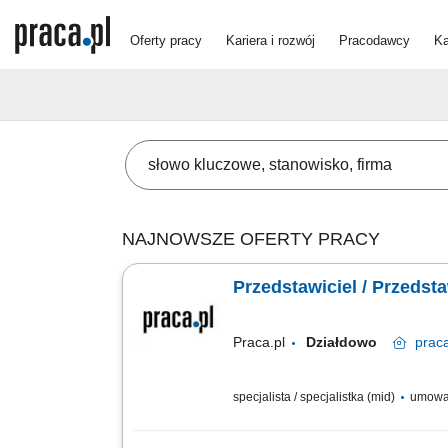
Oferty pracy
Kariera i rozwój
Pracodawcy
Ka
NAJNOWSZE OFERTY PRACY
Przedstawiciel / Przedst
Praca.pl
Działdowo
prac
specjalista / specjalistka (mid)
umowa 