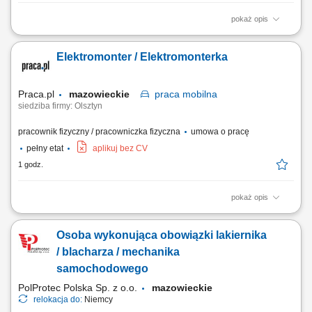
pokaż opis
Zadania: Specyfika: Praca wyjazdowa (delegacje na terenie Polski)
Montaż urządzeń oraz układanie, podłączanie i oznaczanie kabli;
Elektromonter / Elektromonterka
Realizacja prac serwisowych, usuwanie usterek i wsparcie budowlane;
Praca z dokumentacją techniczną i ścisła współpraca z brygadą;
Praca.pl
mazowieckie
praca
mobilna
siedziba firmy: Olsztyn
pracownik fizyczny / pracowniczka fizyczna
umowa o pracę
pełny etat
aplikuj bez CV
1 godz.
pokaż opis
Opis stanowiska: Projekty wyjazdowe (cały kraj)
Osoba wykonująca obowiązki lakiernika
/ blacharza / mechanika
samochodowego
PolProtec Polska Sp. z o.o.
mazowieckie
relokacja do:
Niemcy