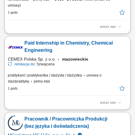
umowy)
1 godz.
pokaż opis
Montaż systemów magazynowych typu self storage oraz
elektronicznych systemów zamknięć. Odbiór i kontrola dostaw
Paid Internship in Chemistry, Chemical
materiałów. Dbanie o jakość oraz terminową realizację prac.
Wykonywanie zadań zgodnie z harmonogramem projektu. Po
Engineering
wdrożeniu samodzielna realizacja prac montażowych. Miejsce...
CEMEX Polska Sp. z o.o.
mazowieckie
relokacja do:
Szwajcaria
praktykant / praktykantka / stażysta / stażystka
umowa o
staż/praktykę
pełny etat
1 godz.
pokaż opis
Position purpose The Global Operations and Technology department
(GO&T) is a core team inside Cemex Innovation Holding AG based in
Pracownik / Pracowniczka Produkcji
Switzerland. The GO&T team handles and / or supports all production
technology related projects of the company worldwide. Its mandate is
(bez języka i doświadczenia)
two folded: On one hand it...