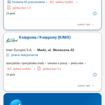
Szukamy 60 pracowników
aplikuj szybko
aplikuj bez CV
23 godz.
pokaż opis
Opis stanowiska Precyzyjne komisjonowanie: zbieranie artykułów
magazynowych z kategorii non-food, dbając o każdy szczegół.
Księgowa / Księgowy (K/M/X)
Mistrzostwo w pakowaniu: staranne pakowanie i przygotowywanie
towaru, tak aby bezpiecznie dotarł do celu. Obsługa systemu: intuicyjna
obsługa prostego systemu...
Inter Europol S.A.
Marki, ul. Słoneczna 22
praca
stacjonarna
specjalista / specjalistka (mid)
umowa o pracę
pełny etat
aplikuj szybko
aplikuj bez CV
19 godz.
pokaż opis
Główne zadania: Prowadzenie bieżącej ewidencji księgowej zgodnie z
obowiązującymi przepisami; Księgowanie dokumentów kosztowych i
sprzedażowych; Rozliczanie transakcji wewnątrzwspólnotowych oraz
importu usług; Rozliczanie zagranicznych delegacji służbowych; Udział