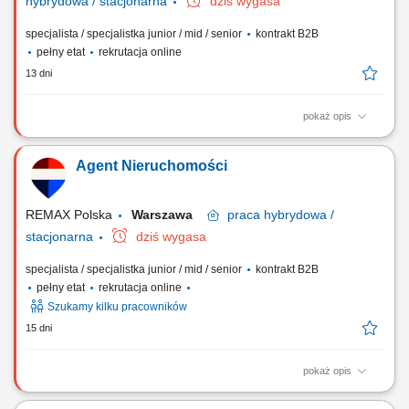
hybrydowa / stacjonarna
dziś wygasa
specjalista / specjalistka junior / mid / senior
kontrakt B2B
pełny etat
rekrutacja online
13 dni
pokaż opis
Obsługa transakcji nieruchomości na zasadzie wyłączności. Rozwijanie
kompetencji w ramach certyfikowanych szkoleń (podstawowych i
Agent Nieruchomości
zaawansowanych). Budowanie własnej marki na rynku dzięki wsparciu
marketingowemu i technologicznemu. Nawiązywanie relacji z klientami
oraz współpraca z innymi...
REMAX Polska
Warszawa
praca
hybrydowa /
stacjonarna
dziś wygasa
specjalista / specjalistka junior / mid / senior
kontrakt B2B
pełny etat
rekrutacja online
Szukamy kilku pracowników
15 dni
pokaż opis
Co otrzymasz jako agent nieruchomości REMAX? wiedzę, która da Ci
możliwość pracowania TYLKO na umowach ekskluzywnych, tzw. na