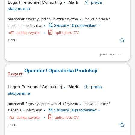
Logart Personnel Consulting
Marki
praca
stacjonarna
pracownik fizyczny / pracowniczka fizyczna
umowa o pracę /
zlecenie
pełny etat
Szukamy 10 pracowników
aplikuj szybko
aplikuj bez CV
1 dni
pokaż opis
Opis stanowiska: Obsługa maszyn produkcyjnych i urządzeń; Montaż i
pakowanie produktów; Prace kontrolno-wykonawcze na różnych
Operator / Operatorka Produkcji
etapach produkcji; Przyjmowanie, kompletowanie i wydawanie
towarów; Rozmieszczanie produktów w strefach magazynowych;
Utrzymanie porządku na stanowisku pracy;
Logart Personnel Consulting
Marki
praca
stacjonarna
pracownik fizyczny / pracowniczka fizyczna
umowa o pracę /
zlecenie
pełny etat
Szukamy 10 pracowników
aplikuj szybko
aplikuj bez CV
2 dni