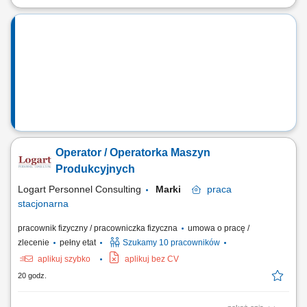
Opis stanowiska: Wykonywanie prac związanych z bieżącą produkcją;
Obsługa maszyn i urządzeń produkcyjnych; Kontrola jakości
wytwarzanych produktów; Montaż produktów; Dbanie o porządek i
bezpieczeństwo na stanowisku pracy; Współpraca z pozostałymi
działami firmy;
Operator / Operatorka Maszyn
Produkcyjnych
Logart Personnel Consulting
Marki
praca
stacjonarna
pracownik fizyczny / pracowniczka fizyczna
umowa o pracę /
zlecenie
pełny etat
Szukamy 10 pracowników
aplikuj szybko
aplikuj bez CV
20 godz.