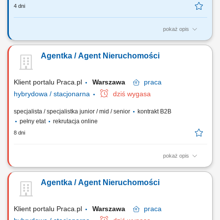
4 dni
pokaż opis
Praca na zastępstwo Sprzątanie kuchni, biura, części wspólnych, hali
produkcyjnej; Sprzątanie toalet; Mycie podłóg; Mycie ekspresów,
Agentka / Agent Nieruchomości
przecieranie blatów, stołów; Inne prace porządkowe zlecone przez
przełożonego;
Klient portalu Praca.pl
Warszawa
praca
hybrydowa / stacjonarna
dziś wygasa
specjalista / specjalistka junior / mid / senior
kontrakt B2B
pełny etat
rekrutacja online
8 dni
pokaż opis
Gotowość do prowadzenia działalności gospodarczej. Samodzielność i
bardzo dobra organizacja pracy. Wysoka kultura osobista i
Agentka / Agent Nieruchomości
odpowiedzialność. Nastawienie na realizację celów i rozwój zawodowy.
Systematyczność i zaangażowanie. Mile widziane doświadczenie w
sprzedaży lub branży...
Klient portalu Praca.pl
Warszawa
praca