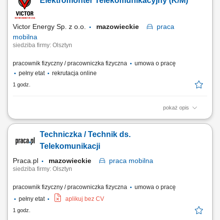
Elektromonter Telekomunikacyjny (K/M)
doświadczenia będziesz: montować instalacje i urządzenia; układać,
podłączać i oznaczać kable; korzystać z dokumentacji technicznej;
wykonywać prace...
Victor Energy Sp. z o.o.
mazowieckie
praca
mobilna
siedziba firmy: Olsztyn
pracownik fizyczny / pracowniczka fizyczna
umowa o pracę
pełny etat
rekrutacja online
1 godz.
pokaż opis
Lokalizacja: cała Polska Charakter pracy: mobilna – realizacje na
terenie całej Polski
Techniczka / Technik ds.
Telekomunikacji
Praca.pl
mazowieckie
praca
mobilna
siedziba firmy: Olsztyn
pracownik fizyczny / pracowniczka fizyczna
umowa o pracę
pełny etat
aplikuj bez CV
1 godz.