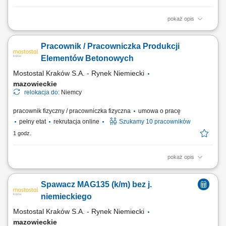
pokaż opis
Zakres obowiązków Czyszczenie szalunku po rozformowaniu, Włożenie
zbrojenia do szalunku, Mocowanie akcesoriów - jeśli takie będą, Pomoc
Pracownik / Pracowniczka Produkcji
przy betonowaniu - wibrowanie, ściągnięcie beton.
Elementów Betonowych
Mostostal Kraków S.A. - Rynek Niemiecki
mazowieckie
relokacja do:
Niemcy
pracownik fizyczny / pracowniczka fizyczna
umowa o pracę
pełny etat
rekrutacja online
Szukamy 10 pracowników
1 godz.
pokaż opis
Opis stanowiska: Czyszczenie i przygotowywanie form do produkcji
prefabrykatów. Montaż zbrojenia oraz dodatkowych elementów zgodnie
Spawacz MAG135 (k/m) bez j.
z wymaganiami produkcji. Udział w procesie betonowania i obróbki
świeżego betonu. Kontrola jakości wykonywanych prac. Utrzymywanie
niemieckiego
porządku oraz właściwe...
Mostostal Kraków S.A. - Rynek Niemiecki
mazowieckie