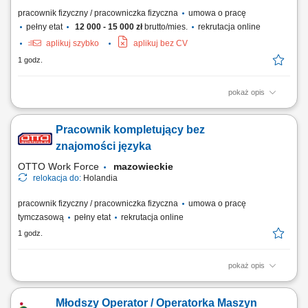
pracownik fizyczny / pracowniczka fizyczna
umowa o pracę
pełny etat
12 000 - 15 000 zł
brutto/mies.
rekrutacja online
aplikuj szybko
aplikuj bez CV
1 godz.
pokaż opis
Zakres obowiązków: przygotowanie karoserii (szpachlowanie,
szlifowanie, nakładanie podkładów) lakierowanie nowoczesnymi
Pracownik kompletujący bez
technikami natryskowymi (lakiery wodne) wykończenie powierzchni i
polerowanie;
znajomości języka
OTTO Work Force
mazowieckie
relokacja do:
Holandia
pracownik fizyczny / pracowniczka fizyczna
umowa o pracę
tymczasową
pełny etat
rekrutacja online
1 godz.
pokaż opis
Zadania Zbieranie artykułów spożywczych przy pomocy skanera
ręcznego lub poleceń głosowych (system voice picking). Weryfikowanie
Młodszy Operator / Operatorka Maszyn
zgodności, liczby oraz jakości dobieranych towarów. Szykowanie i