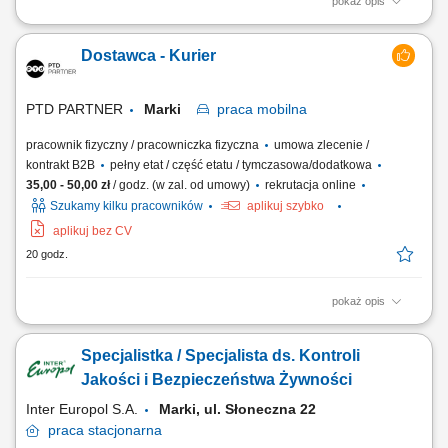
pokaż opis
Opis stanowiska Obsługa maszyn i urządzeń wykorzystywanych w
procesie produkcji. Wykonywanie prac montażowych zgodnie z
Dostawca - Kurier
obowiązującymi standardami. Kontrola jakości wytwarzanych
produktów i zgłaszanie ewentualnych niezgodności. Utrzymywanie
porządku oraz przestrzeganie zasad...
PTD PARTNER
Marki
praca
mobilna
pracownik fizyczny / pracowniczka fizyczna
umowa zlecenie /
kontrakt B2B
pełny etat / część etatu / tymczasowa/dodatkowa
35,00 - 50,00 zł
/ godz. (w zal. od umowy)
rekrutacja online
Szukamy kilku pracowników
aplikuj szybko
aplikuj bez CV
20 godz.
pokaż opis
Zakres obowiązków Odbieranie i dostarczanie posiłków/zakupów;
Zabezpieczanie przesyłek przed ewentualnymi uszkodzeniami;
Specjalistka / Specjalista ds. Kontroli
Utrzymywanie dobrych relacji z klientami;
Jakości i Bezpieczeństwa Żywności
Inter Europol S.A.
Marki, ul. Słoneczna 22
praca
stacjonarna