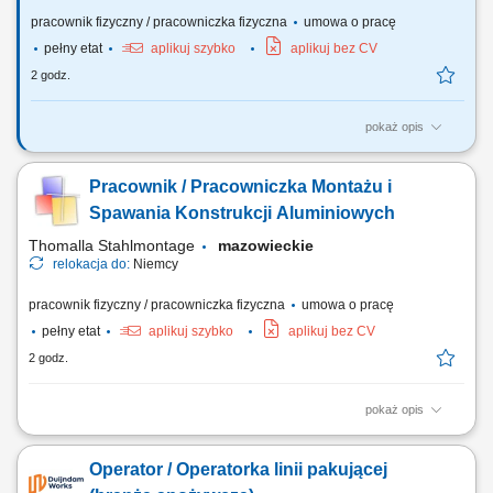
pracownik fizyczny / pracowniczka fizyczna
umowa o pracę
pełny etat
aplikuj szybko
aplikuj bez CV
2 godz.
pokaż opis
wykonywanie konstrukcji oraz zabudowy pojazdów do transportu
zwierząt marki „Henke-Janene” Zakres prac: na podstawie rysunku oraz
Pracownik / Pracowniczka Montażu i
schematów technicznych (duża powtarzalność) tasowanie, cięcie,
sczepianie, wykonywanie krótkich spawów metodą MIG 131 (puls),
Spawania Konstrukcji Aluminiowych
wiercenie, skręcanie, drobne...
Thomalla Stahlmontage
mazowieckie
relokacja do:
Niemcy
pracownik fizyczny / pracowniczka fizyczna
umowa o pracę
pełny etat
aplikuj szybko
aplikuj bez CV
2 godz.
pokaż opis
wykonywanie konstrukcji aluminiowych oraz zabudów pojazdów
użytkowych, realizacja prac montażowych według rysunku
Operator / Operatorka linii pakującej
technicznego, cięcie i dopasowywanie elementów, szczepianie oraz