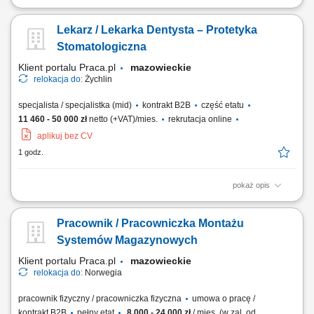
Zakres obowiązków: Budowanie i utrzymywanie długofalowych relacji z
klientami. Aktywne pozyskiwanie nowych partnerów biznesowych.
Lekarz / Lekarka Dentysta – Protetyka
Prezentowanie oferty handlowej oraz wsparcie klientów w doborze
produktów. Organizowanie i prowadzenie szkoleń produktowych.
Stomatologiczna
Monitorowanie dystrybucji asortymentu...
Klient portalu Praca.pl
mazowieckie
relokacja do:
Żychlin
specjalista / specjalistka (mid)
kontrakt B2B
część etatu
11 460 - 50 000 zł
netto (+VAT)/mies.
rekrutacja online
aplikuj bez CV
1 godz.
pokaż opis
Udzielanie świadczeń z zakresu protetyki stomatologicznej zgodnie z
obowiązującymi standardami. Prowadzenie konsultacji oraz
Pracownik / Pracowniczka Montażu
planowanie leczenia protetycznego pacjentów. Realizacja świadczeń
finansowanych przez NFZ oraz usług komercyjnych. Prowadzenie
Systemów Magazynowych
dokumentacji medycznej zgodnie z...
Klient portalu Praca.pl
mazowieckie
relokacja do:
Norwegia
pracownik fizyczny / pracowniczka fizyczna
umowa o pracę /
kontrakt B2B
pełny etat
8 000 - 24 000 zł
/ mies. (w zal. od