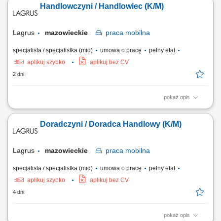
Handlowczyni / Handlowiec (K/M)
wyłączność europejskie certyfikowane szkolenia podstawowe, dzięki
którym będziesz profesjonalnym, skutecznym agentem nieruchomości
przeprowadzającym transakcje...
Lagrus
mazowieckie
praca
mobilna
specjalista / specjalistka (mid)
umowa o pracę
pełny etat
aplikuj szybko
aplikuj bez CV
2 dni
pokaż opis
Zakres obowiązków: Opieka nad obecnymi klientami firmy i dbanie o
dobre relacje biznesowe. Prezentowanie oferty handlowej oraz
Doradczyni / Doradca Handlowy (K/M)
prowadzenie szkoleń produktowych. Pozyskiwanie nowych klientów i
rozwijanie portfela sprzedaży. Nadzór nad dystrybucją listew i drzwi w
punktach sprzedaży...
Lagrus
mazowieckie
praca
mobilna
specjalista / specjalistka (mid)
umowa o pracę
pełny etat
aplikuj szybko
aplikuj bez CV
4 dni
pokaż opis