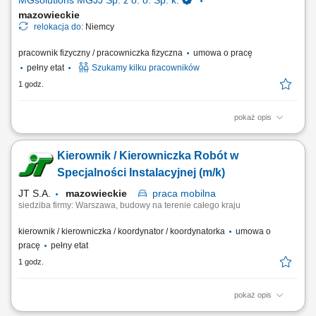
MGsolutions MGJJ Sp. z o. o. Sp. k.
mazowieckie
relokacja do:
Niemcy
pracownik fizyczny / pracowniczka fizyczna
umowa o pracę
pełny etat
Szukamy kilku pracowników
1 godz.
pokaż opis
Opis stanowiska: Realizowanie lekkich czynności pomocniczych przy
wytwarzaniu podzespołów dla sektora samochodowego; Układanie,
Kierownik / Kierowniczka Robót w
zabezpieczanie oraz pakowanie asortymentu zgodnie z instrukcją
wysyłkową; Pomocnicza obsługa maszyn i stanowisk produkcyjnych w
Specjalności Instalacyjnej (m/k)
nowoczesnym zakładzie; Dbanie o...
JT S.A.
mazowieckie
praca
mobilna
siedziba firmy: Warszawa, budowy na terenie całego kraju
kierownik / kierowniczka / koordynator / koordynatorka
umowa o
pracę
pełny etat
1 godz.
pokaż opis
Opis stanowiska: Prowadzenie i koordynacja zadań wykonawczych na