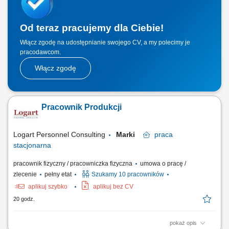
w procesie...
Od teraz pracujemy dla Ciebie!
Włącz zgodę na udostępnianie swojego CV, a my polecimy je
pracodawcom.
Włącz zgodę
Pracownik Produkcji
Logart Personnel Consulting
Marki
praca
stacjonarna
pracownik fizyczny / pracowniczka fizyczna
umowa o pracę /
zlecenie
pełny etat
Szukamy 10 pracowników
aplikuj szybko
aplikuj bez CV
20 godz.
pokaż opis