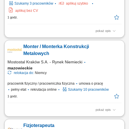
Szukamy 3 pracowników
aplikuj szybko
aplikuj bez CV
1 godz.
pokaż opis
Opis stanowiska Utrzymywanie czystości w wyznaczonych strefach
budynku użyteczności publicznej. Sprzątanie pomieszczeń biurowych,
Monter / Monterka Konstrukcji
korytarzy, sanitariatów. Opróżnianie koszy na śmieci i segregacja
odpadów. Dbałość o zapas środków czystości i materiałów
Metalowych
higienicznych.
Mostostal Kraków S.A. - Rynek Niemiecki
mazowieckie
relokacja do:
Niemcy
pracownik fizyczny / pracowniczka fizyczna
umowa o pracę
pełny etat
rekrutacja online
Szukamy 10 pracowników
1 godz.
pokaż opis
Opis stanowiska: Składanie i dopasowywanie konstrukcji stalowych
zgodnie z dokumentacją techniczną. Wykonywanie sczepów metodą
Fizjoterapeuta
MAG przygotowujących elementy do spawania. Obróbka i