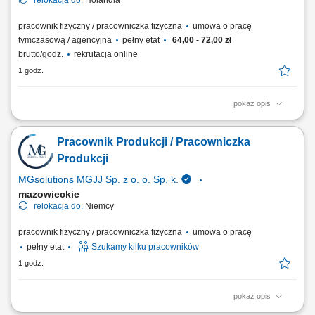
relokacja do:
Holandia
pracownik fizyczny / pracowniczka fizyczna
umowa o pracę
tymczasową / agencyjna
pełny etat
64,00 - 72,00 zł
brutto/godz.
rekrutacja online
1 godz.
pokaż opis
Czym będziesz się zajmować: Pakowaniem karmy dla zwierząt z
zachowaniem najwyższych standardów; Obsługą nowoczesnych
Pracownik Produkcji / Pracowniczka
urządzeń pakujących; Weryfikacją jakości pakowanych produktów, wagi
oraz etykiet; Wprowadzaniem danych produkcyjnych do systemu
Produkcji
komputera; Utrzymywaniem porządku na...
MGsolutions MGJJ Sp. z o. o. Sp. k.
mazowieckie
relokacja do:
Niemcy
pracownik fizyczny / pracowniczka fizyczna
umowa o pracę
pełny etat
Szukamy kilku pracowników
1 godz.
pokaż opis
Zakres zadań: Pakowanie, układanie wyrobów czekoladowych oraz