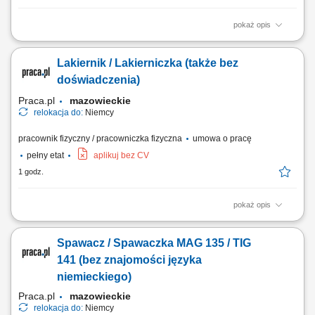
pokaż opis
Zadania Realizacja prac montażowych wewnątrz modułów
przeznaczonych dla ciągników siodłowych. Wykonywanie końcowych
Lakiernik / Lakierniczka (także bez
czynności wykończeniowych w elementach zabudowy. Dbałość o
precyzyjne osadzenie komponentów wyposażenia.
doświadczenia)
Praca.pl
mazowieckie
relokacja do:
Niemcy
pracownik fizyczny / pracowniczka fizyczna
umowa o pracę
pełny etat
aplikuj bez CV
1 godz.
pokaż opis
Opis stanowiska: przygotowywanie powierzchni do malowania, w tym
czyszczenie, szpachlowanie, oklejanie; malowanie przy użyciu pistoletu
Spawacz / Spawaczka MAG 135 / TIG
natryskowego; utrzymywanie sprzętu w dobrym stanie i czyszczenie
narzędzi po użyciu; wykonywanie poprawek malarskich i drobnych
141 (bez znajomości języka
napraw powłok lakierniczych.
niemieckiego)
Praca.pl
mazowieckie
relokacja do:
Niemcy