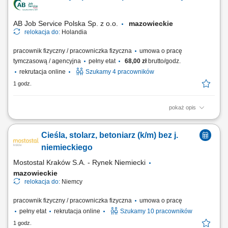
pakowanie paczek w sposób gwarantujący bezpieczny transport do
odbiorcy. Przemieszczanie,...
AB Job Service Polska Sp. z o.o.
mazowieckie
relokacja do:
Holandia
pracownik fizyczny / pracowniczka fizyczna
umowa o pracę
tymczasową / agencyjna
pełny etat
68,00 zł
brutto/godz.
rekrutacja online
Szukamy 4 pracowników
1 godz.
pokaż opis
Zadania: Poznawanie budowy i zasady działania maszyn do
odzyskiwania metali; Monitorowanie przebiegu procesu i dbanie o
Cieśla, stolarz, betoniarz (k/m) bez j.
sprawność linii sortującej; Asysta przy rozładunku surowców; Proste
prace naprawcze oraz analiza podstawowych awarii; Utrzymanie
niemieckiego
stanowiska pracy w pełnej czystości i...
Mostostal Kraków S.A. - Rynek Niemiecki
mazowieckie
relokacja do:
Niemcy
pracownik fizyczny / pracowniczka fizyczna
umowa o pracę
pełny etat
rekrutacja online
Szukamy 10 pracowników
1 godz.