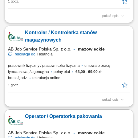
1 godz.
pokaż opis
Czym będziesz się zajmować: Pobieraniem i kompletowaniem towarów
na długich widłach (dwie palety obok siebie) Bezpiecznym transportem
Kontroler / Kontrolerka stanów
wewnętrznym materiałów do stref załadunkowych; Piętrowaniem palet
do wysokości 8 metrów; Przygotowywaniem przesyłek do dalszej
magazynowych
wysyłki; Wspieraniem...
AB Job Service Polska Sp. z o.o.
mazowieckie
relokacja do:
Holandia
pracownik fizyczny / pracowniczka fizyczna
umowa o pracę
tymczasową / agencyjna
pełny etat
63,00 - 69,00 zł
brutto/godz.
rekrutacja online
1 godz.
pokaż opis
Czym będziesz się zajmować: Liczeniem i sprawdzaniem produktów
wychodzących z magazynu; Rejestrowaniem towarów w systemie
Operator / Operatorka pakowania
inwentaryzacyjnym i programie Excel; Zamawianiem brakujących
produktów w systemie; Planowaniem najbardziej efektywnego sposobu
układania kartonów na paletach; Kontrolą...
AB Job Service Polska Sp. z o.o.
mazowieckie