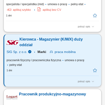
specjalista / specjalistka (mid)
umowa o pracę
pełny etat
aplikuj szybko
aplikuj bez CV
1 dni
pokaż opis
Główne zadania: Bieżąca kontrola procesów produkcyjnych i
magazynowych w celu zapewnienia zgodności produktów ze
Kierowca - Magazynier (K/M/X) duży
standardami jakości firmy. Wykonywanie pomiarów produktów gotowych
oraz oznaczeń fizykochemicznych surowców, półproduktów i wyrobów.
oddział
Weryfikacja specyfikacji surowców....
SIG Sp. z o.o.
Marki
praca
mobilna
pracownik fizyczny / pracowniczka fizyczna
umowa o pracę
pełny etat
1 dni
pokaż opis
Opis stanowiska: Przyjmowanie i wydawanie towarów zgodnie z
dokumentacją magazynową; Obsługa wózka widłowego (załadunek i
Pracownik produkcyjno-magazynowy
rozładunek towaru) Dbałość o prawidłowe rozmieszczenie towarów w
magazynie; Przewożenie towarów zgodnie z przygotowanym planem;
Zapewnienie sprawnej i...