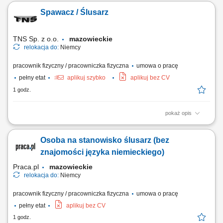
obiektach z obszaru infrastruktury przesyłowej, przemysłowej oraz
Spawacz / Ślusarz
ciśnieniowych instalacji technologicznych. Operacyjne zarządzanie
harmonogramem prac oraz sprawowanie bezpośredniej kontroli nad
jakością i etapami ich...
TNS Sp. z o.o.
mazowieckie
relokacja do:
Niemcy
pracownik fizyczny / pracowniczka fizyczna
umowa o pracę
pełny etat
aplikuj szybko
aplikuj bez CV
1 godz.
pokaż opis
Opis stanowiska: spawanie półautomatem - metoda 135 lub 141;
wszystkie pozycje; Wymagania: doświadczenie zawodowe; umiejętność
Osoba na stanowisko ślusarz (bez
pracy w zespole; zaangażowanie, sumienność, dyspozycyjność;
umiejętność posługiwania się elektronarzędziami;
znajomości języka niemieckiego)
Praca.pl
mazowieckie
relokacja do:
Niemcy
pracownik fizyczny / pracowniczka fizyczna
umowa o pracę
pełny etat
aplikuj bez CV
1 godz.