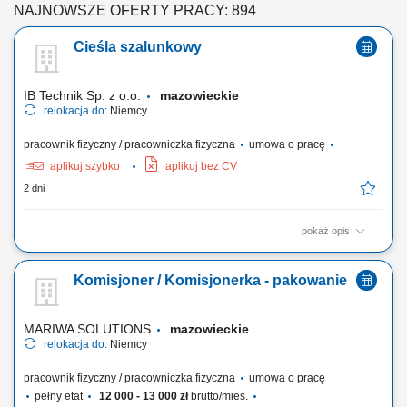
NAJNOWSZE OFERTY PRACY: 894
Cieśla szalunkowy
IB Technik Sp. z o.o.
mazowieckie
relokacja do:
Niemcy
pracownik fizyczny / pracowniczka fizyczna
umowa o pracę
aplikuj szybko
aplikuj bez CV
2 dni
pokaż opis
Zadania: Wykonywanie konstrukcji żelbetowych w stanach surowych
budowli. Praca z rysunkiem technicznym.
Komisjoner / Komisjonerka - pakowanie
MARIWA SOLUTIONS
mazowieckie
relokacja do:
Niemcy
pracownik fizyczny / pracowniczka fizyczna
umowa o pracę
pełny etat
12 000 - 13 000 zł
brutto/mies.