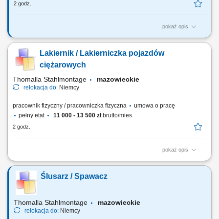
2 godz.
pokaż opis
przygotowanie nadwozi ciągników siodłowych oraz innych
samochodów do prowadzenia prac lakierniczych (oczyszczanie,
Lakiernik / Lakierniczka pojazdów
szpachlowanie, matowienie itd.) przygotowanie materiałów
lakierniczych; lakierowanie natryskowe nadwozi samochodowych,
ciężarowych
zgodnie z wymaganiami i technologią producentów...
Thomalla Stahlmontage
mazowieckie
relokacja do:
Niemcy
pracownik fizyczny / pracowniczka fizyczna
umowa o pracę
pełny etat
11 000 - 13 500 zł
brutto/mies.
2 godz.
pokaż opis
kompleksowe przygotowanie nadwozi samochodów ciężarowych oraz
użytkowych do procesu lakierowania; wykonywanie prac
Ślusarz / Spawacz
przygotowawczych takich jak szlifowanie, oczyszczanie i wyrównywanie
powierzchni; realizacja lakierowania natryskowego zgodnie z
dokumentacją technologiczną i standardami...
Thomalla Stahlmontage
mazowieckie
relokacja do:
Niemcy