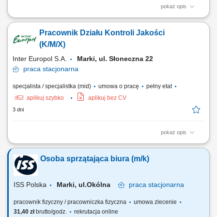
pokaż opis
Opis stanowiska Realizacja zadań związanych z bieżącym procesem
produkcyjnym. Obsługa maszyn i urządzeń zgodnie z obowiązującymi
Pracownik Działu Kontroli Jakości
instrukcjami. Montaż elementów oraz kontrola jakości gotowych
wyrobów. Dbanie o prawidłowy przebieg produkcji oraz porządek na
(K/M/X)
stanowisku pracy....
Inter Europol S.A.
Marki, ul. Słoneczna 22
praca
stacjonarna
specjalista / specjalistka (mid)
umowa o pracę
pełny etat
aplikuj szybko
aplikuj bez CV
3 dni
pokaż opis
Główne zadania: Bieżąca kontrola procesów produkcyjnych i
magazynowych mająca na celu zapewnienie jakości produktów według
Osoba sprzątająca biura (m/k)
standardów firmy, Wykonywanie pomiarów produktów gotowych oraz
oznaczeń fizykochemicznych surowców półproduktów i produktów,
Weryfikacja specyfikacji...
ISS Polska
Marki, ul.Okólna
praca
stacjonarna
pracownik fizyczny / pracowniczka fizyczna
umowa zlecenie
31,40 zł
brutto/godz.
rekrutacja online