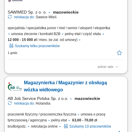
przygotowanie materiałów z wykorzystaniem palnika gazowego.
Kontrola zgodności wykonanych elementów z...
SAWIMED Sp. z o. o.
mazowieckie
relokacja do:
Sawice-Wieś
specjalista / specjalistka junior / mid / senior / ekspert / ekspertka
umowa zlecenie / kontrakt B2B
pełny etat / część etatu
12 000 - 15 000 zł
/ mies. (w zal. od umowy)
Szukamy kilku pracowników
1 godz.
pokaż opis
Zakres obowiązków Realizacja programów rehabilitacyjnych.
Prowadzenie kompleksowej kinezyterapii, zabiegów fizykoterapii.
Magazynierka / Magazynier z obsługą
Prowadzenia elektronicznej dokumentacji medycznej. Monitorowanie
postępów terapeutycznych pacjentów. Aktywny udział w naradach
wózka widłowego
zespołu terapeutycznego i współpraca z...
AB Job Service Polska Sp. z o.o.
mazowieckie
relokacja do:
Holandia
pracownik fizyczny / pracowniczka fizyczna
umowa o pracę
tymczasową / agencyjna
pełny etat
63,00 - 70,00 zł
brutto/godz.
rekrutacja online
Szukamy 10 pracowników