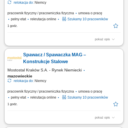
relokacja do:
Niemcy
pracownik fizyczny / pracowniczka fizyczna
umowa o pracę
pełny etat
rekrutacja online
Szukamy 10 pracowników
1 godz.
pokaż opis
Zakres obowiązków Spawanie konstrukcji stalowych (MAG 135),
Spawanie spoin pachwinowych i czołowych w różnych pozycjach.
Spawacz / Spawaczka MAG –
Konstrukcje Stalowe
Mostostal Kraków S.A. - Rynek Niemiecki
mazowieckie
relokacja do:
Niemcy
pracownik fizyczny / pracowniczka fizyczna
umowa o pracę
pełny etat
rekrutacja online
Szukamy 10 pracowników
1 godz.
pokaż opis
Opis stanowiska: Wykonywanie prac spawalniczych metodą MAG 135