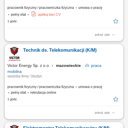
pracownik fizyczny / pracowniczka fizyczna
umowa o pracę
pełny etat
aplikuj bez CV
1 godz.
pokaż opis
Opis stanowiska: prace spawalnicze półautomatem - metoda 135 lub
141.
Technik ds. Telekomunikacji (K/M)
Victor Energy Sp. z o.o.
mazowieckie
praca
mobilna
siedziba firmy: Olsztyn
pracownik fizyczny / pracowniczka fizyczna
umowa o pracę
pełny etat
rekrutacja online
1 godz.
pokaż opis
Miejsce pracy: projekty na terenie całej Polski Baza zespołu: Olsztyn
Charakter pracy: delegacyjny Co będziesz robić: W zależności od