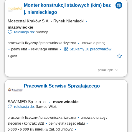
przy produkcji konstrukcji stalowych. Spawanie elementów w różnych
Monter konstrukcji stalowych (k/m) bez
pozycjach zgodnie z wymaganiami technologicznymi. Odczytywanie
dokumentacji technicznej i kontrola jakości wykonanych połączeń.
j. niemieckiego
Współpraca z zespołem...
Mostostal Kraków S.A. - Rynek Niemiecki
mazowieckie
relokacja do:
Niemcy
pracownik fizyczny / pracowniczka fizyczna
umowa o pracę
pełny etat
rekrutacja online
Szukamy 10 pracowników
1 godz.
pokaż opis
Zakres obowiązków Czytanie i składanie z rysunku technicznego
konstrukcji stalowych (słupy, belki, dźwigary, podesty, elementy
Pracownik Serwisu Sprzątającego
mostowe), Sczepianie metodą MAG, Posługiwanie się palnikiem
acetylenowym lub na propan-butan.
SAWIMED Sp. z o. o.
mazowieckie
relokacja do:
Sawice-Wieś
pracownik fizyczny / pracowniczka fizyczna
umowa o pracę /
zlecenie / kontrakt B2B
pełny etat / część etatu
5 000 - 6 000 zł
/ mies. (w zal. od umowy)