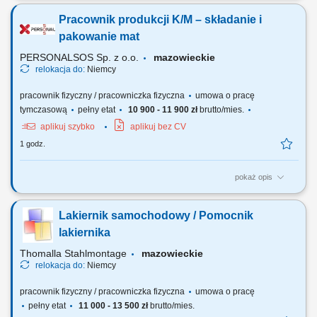
kontrola jakości; Pomocnicze prace manualne na hali produkcyjnej;
Pracownik produkcji K/M – składanie i
pakowanie mat
PERSONALSOS Sp. z o.o.
mazowieckie
relokacja do:
Niemcy
pracownik fizyczny / pracowniczka fizyczna
umowa o pracę
tymczasową
pełny etat
10 900 - 11 900 zł
brutto/mies.
aplikuj szybko
aplikuj bez CV
1 godz.
pokaż opis
Kogo szukamy? Szukamy osób gotowych do pracy fizycznej i
manualnej. Ważne są dla nas przede wszystkim chęci do pracy,
Lakiernik samochodowy / Pomocnik
dokładność i zaangażowanie. Doświadczenie przy produkcji,
pakowaniu lub w pracy fizycznej będzie dodatkowym atutem. Zadania:
lakiernika
rozwijanie mat wegetacyjnych na polu,...
Thomalla Stahlmontage
mazowieckie
relokacja do:
Niemcy
pracownik fizyczny / pracowniczka fizyczna
umowa o pracę
pełny etat
11 000 - 13 500 zł
brutto/mies.