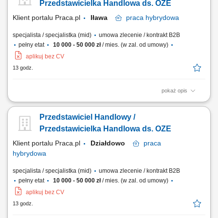
pracujesz z klientami przez wiele lat, nie tylko na „jedną transakcję”
Przedstawicielka Handlowa ds. OZE
Pozyskiwać nowych...
Klient portalu Praca.pl
Iława
praca
hybrydowa
specjalista / specjalistka (mid)
umowa zlecenie / kontrakt B2B
pełny etat
10 000 - 50 000 zł
/ mies. (w zal. od umowy)
aplikuj bez CV
13 godz.
pokaż opis
Doradzanie klientom w zakresie nowoczesnych rozwiązań z obszaru
odnawialnych źródeł energii. Aktywne pozyskiwanie klientów oraz
Przedstawiciel Handlowy /
prowadzenie spotkań handlowych. Przygotowywanie ofert i
finalizowanie sprzedaży. Budowanie długofalowych relacji z klientami.
Przedstawicielka Handlowa ds. OZE
Raportowanie prowadzonych działań...
Klient portalu Praca.pl
Działdowo
praca
hybrydowa
specjalista / specjalistka (mid)
umowa zlecenie / kontrakt B2B
pełny etat
10 000 - 50 000 zł
/ mies. (w zal. od umowy)
aplikuj bez CV
13 godz.