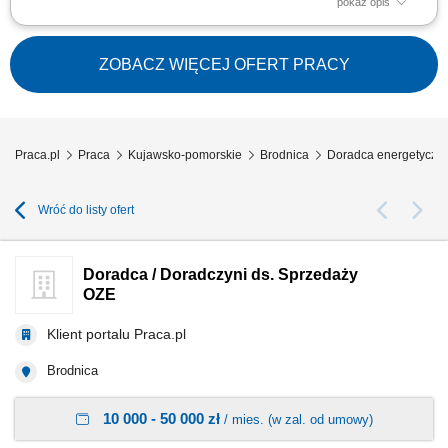
pokaż opis
Doradzanie klientom w zakresie nowoczesnych rozwiązań z obszaru
odnawialnych źródeł energii. Aktywne pozyskiwanie klientów oraz
prowadzenie spotkań handlowych. Przygotowywanie ofert i finalizowanie
ZOBACZ WIĘCEJ OFERT PRACY
sprzedaży. Budowanie długofalowych relacji z klientami. Raportowanie
prowadzonych działań...
Praca.pl
Praca
Kujawsko-pomorskie
Brodnica
Doradca energetyczny
Wróć do listy ofert
Doradca / Doradczyni ds. Sprzedaży
OZE
Klient portalu Praca.pl
Brodnica
10 000 - 50 000 zł
/ mies. (w zal. od umowy)