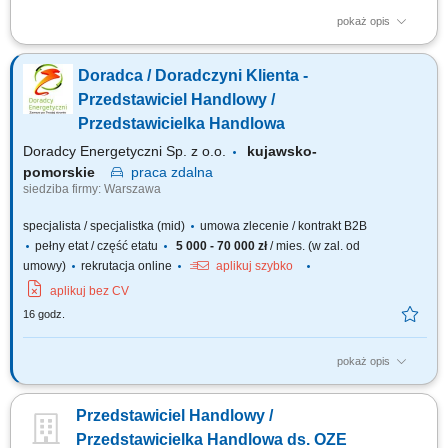
pokaż opis
Doradzanie klientom w zakresie nowoczesnych rozwiązań z obszaru
odnawialnych źródeł energii. Aktywne pozyskiwanie klientów oraz
Doradca / Doradczyni Klienta -
prowadzenie spotkań handlowych. Przygotowywanie ofert i finalizowanie
sprzedaży. Budowanie długofalowych relacji z klientami. Raportowanie
Przedstawiciel Handlowy /
prowadzonych działań...
Przedstawicielka Handlowa
Doradcy Energetyczni Sp. z o.o.
kujawsko-
pomorskie
praca
zdalna
siedziba firmy: Warszawa
specjalista / specjalistka (mid)
umowa zlecenie / kontrakt B2B
pełny etat / część etatu
5 000 - 70 000 zł
/ mies. (w zal. od
umowy)
rekrutacja online
aplikuj szybko
aplikuj bez CV
16 godz.
pokaż opis
Co będziesz robić? Doradzać firmom – pomagasz klientowi
biznesowemu znaleźć najlepsze oferty energii elektrycznej i gazu,
Przedstawiciel Handlowy /
dopasowane do ich potrzeb i profilu zużycia; Budować relacje –
pracujesz z klientami przez wiele lat, nie tylko na „jedną transakcję”
Przedstawicielka Handlowa ds. OZE