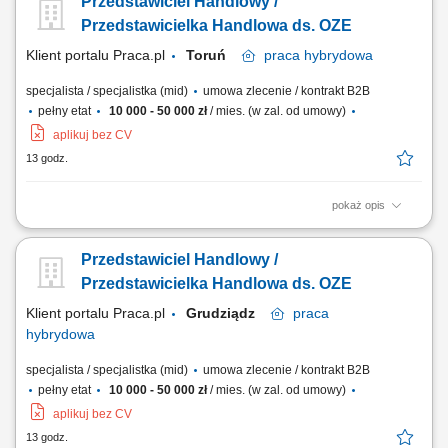
Przedstawiciel Handlowy /
prowadzenie spotkań handlowych. Przygotowywanie ofert i
finalizowanie sprzedaży. Budowanie długofalowych relacji z klientami.
Przedstawicielka Handlowa ds. OZE
Raportowanie prowadzonych działań...
Klient portalu Praca.pl
Toruń
praca
hybrydowa
specjalista / specjalistka (mid)
umowa zlecenie / kontrakt B2B
pełny etat
10 000 - 50 000 zł
/ mies. (w zal. od umowy)
aplikuj bez CV
13 godz.
pokaż opis
Doradzanie klientom w zakresie nowoczesnych rozwiązań z obszaru
odnawialnych źródeł energii. Aktywne pozyskiwanie klientów oraz
Przedstawiciel Handlowy /
prowadzenie spotkań handlowych. Przygotowywanie ofert i
finalizowanie sprzedaży. Budowanie długofalowych relacji z klientami.
Przedstawicielka Handlowa ds. OZE
Raportowanie prowadzonych działań...
Klient portalu Praca.pl
Grudziądz
praca
hybrydowa
specjalista / specjalistka (mid)
umowa zlecenie / kontrakt B2B
pełny etat
10 000 - 50 000 zł
/ mies. (w zal. od umowy)
aplikuj bez CV
13 godz.