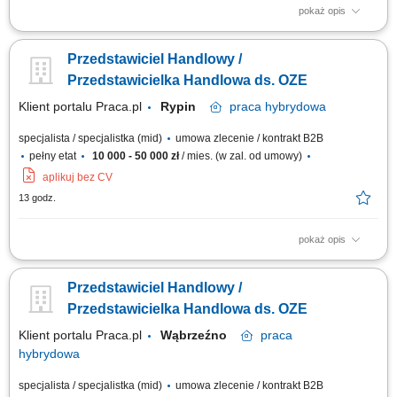
pokaż opis
Doradzanie klientom w zakresie nowoczesnych rozwiązań z obszaru
odnawialnych źródeł energii. Aktywne pozyskiwanie klientów oraz
Przedstawiciel Handlowy /
prowadzenie spotkań handlowych. Przygotowywanie ofert i finalizowanie
sprzedaży. Budowanie długofalowych relacji z klientami. Raportowanie
Przedstawicielka Handlowa ds. OZE
prowadzonych działań...
Klient portalu Praca.pl
Rypin
praca
hybrydowa
specjalista / specjalistka (mid)
umowa zlecenie / kontrakt B2B
pełny etat
10 000 - 50 000 zł
/ mies. (w zal. od umowy)
aplikuj bez CV
13 godz.
pokaż opis
Doradzanie klientom w zakresie nowoczesnych rozwiązań z obszaru
odnawialnych źródeł energii. Aktywne pozyskiwanie klientów oraz
Przedstawiciel Handlowy /
prowadzenie spotkań handlowych. Przygotowywanie ofert i finalizowanie
sprzedaży. Budowanie długofalowych relacji z klientami. Raportowanie
Przedstawicielka Handlowa ds. OZE
prowadzonych działań...
Klient portalu Praca.pl
Wąbrzeźno
praca
hybrydowa
specjalista / specjalistka (mid)
umowa zlecenie / kontrakt B2B