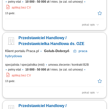
pełny etat
10 000 - 50 000 zł
/ mies. (w zal. od umowy)
aplikuj bez CV
13 godz.
pokaż opis
Doradzanie klientom w zakresie nowoczesnych rozwiązań z obszaru
odnawialnych źródeł energii. Aktywne pozyskiwanie klientów oraz
Przedstawiciel Handlowy /
prowadzenie spotkań handlowych. Przygotowywanie ofert i finalizowanie
sprzedaży. Budowanie długofalowych relacji z klientami. Raportowanie
Przedstawicielka Handlowa ds. OZE
prowadzonych działań...
Klient portalu Praca.pl
Golub-Dobrzyń
praca
hybrydowa
specjalista / specjalistka (mid)
umowa zlecenie / kontrakt B2B
pełny etat
10 000 - 50 000 zł
/ mies. (w zal. od umowy)
aplikuj bez CV
13 godz.
pokaż opis
Doradzanie klientom w zakresie nowoczesnych rozwiązań z obszaru
odnawialnych źródeł energii. Aktywne pozyskiwanie klientów oraz
Przedstawiciel Handlowy /
prowadzenie spotkań handlowych. Przygotowywanie ofert i finalizowanie