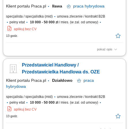
Pozyskiwać nowych...
Klient portalu Praca.pl
Iława
praca
hybrydowa
specjalista / specjalistka (mid)
umowa zlecenie / kontrakt B2B
pełny etat
10 000 - 50 000 zł
/ mies. (w zal. od umowy)
aplikuj bez CV
13 godz.
pokaż opis
Doradzanie klientom w zakresie nowoczesnych rozwiązań z obszaru
odnawialnych źródeł energii. Aktywne pozyskiwanie klientów oraz
Przedstawiciel Handlowy /
prowadzenie spotkań handlowych. Przygotowywanie ofert i finalizowanie
sprzedaży. Budowanie długofalowych relacji z klientami. Raportowanie
Przedstawicielka Handlowa ds. OZE
prowadzonych działań...
Klient portalu Praca.pl
Działdowo
praca
hybrydowa
specjalista / specjalistka (mid)
umowa zlecenie / kontrakt B2B
pełny etat
10 000 - 50 000 zł
/ mies. (w zal. od umowy)
aplikuj bez CV
13 godz.