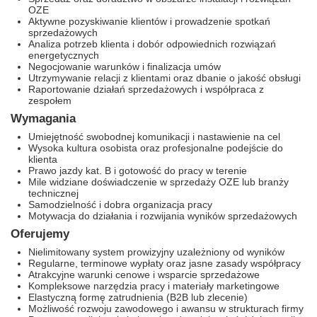
OZE
Aktywne pozyskiwanie klientów i prowadzenie spotkań
sprzedażowych
Analiza potrzeb klienta i dobór odpowiednich rozwiązań
energetycznych
Negocjowanie warunków i finalizacja umów
Utrzymywanie relacji z klientami oraz dbanie o jakość obsługi
Raportowanie działań sprzedażowych i współpraca z
zespołem
Wymagania
Umiejętność swobodnej komunikacji i nastawienie na cel
Wysoka kultura osobista oraz profesjonalne podejście do
klienta
Prawo jazdy kat. B i gotowość do pracy w terenie
Mile widziane doświadczenie w sprzedaży OZE lub branży
technicznej
Samodzielność i dobra organizacja pracy
Motywacja do działania i rozwijania wyników sprzedażowych
Oferujemy
Nielimitowany system prowizyjny uzależniony od wyników
Regularne, terminowe wypłaty oraz jasne zasady współpracy
Atrakcyjne warunki cenowe i wsparcie sprzedażowe
Kompleksowe narzędzia pracy i materiały marketingowe
Elastyczną formę zatrudnienia (B2B lub zlecenie)
Możliwość rozwoju zawodowego i awansu w strukturach firmy