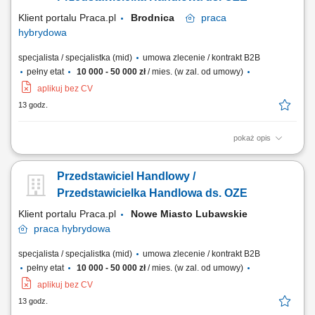
Klient portalu Praca.pl
Brodnica
praca
hybrydowa
specjalista / specjalistka (mid)
umowa zlecenie / kontrakt B2B
pełny etat
10 000 - 50 000 zł
/ mies. (w zal. od umowy)
aplikuj bez CV
13 godz.
pokaż opis
Doradzanie klientom w zakresie nowoczesnych rozwiązań z obszaru
odnawialnych źródeł energii. Aktywne pozyskiwanie klientów oraz
Przedstawiciel Handlowy /
prowadzenie spotkań handlowych. Przygotowywanie ofert i
finalizowanie sprzedaży. Budowanie długofalowych relacji z klientami.
Przedstawicielka Handlowa ds. OZE
Raportowanie prowadzonych działań...
Klient portalu Praca.pl
Nowe Miasto Lubawskie
praca
hybrydowa
specjalista / specjalistka (mid)
umowa zlecenie / kontrakt B2B
pełny etat
10 000 - 50 000 zł
/ mies. (w zal. od umowy)
aplikuj bez CV
13 godz.