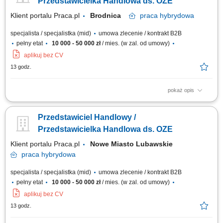
Przedstawicielka Handlowa ds. OZE
Klient portalu Praca.pl
Brodnica
praca
hybrydowa
specjalista / specjalistka (mid)
umowa zlecenie / kontrakt B2B
pełny etat
10 000 - 50 000 zł
/ mies. (w zal. od umowy)
aplikuj bez CV
13 godz.
pokaż opis
Doradzanie klientom w zakresie nowoczesnych rozwiązań z obszaru
odnawialnych źródeł energii. Aktywne pozyskiwanie klientów oraz
Przedstawiciel Handlowy /
prowadzenie spotkań handlowych. Przygotowywanie ofert i finalizowanie
sprzedaży. Budowanie długofalowych relacji z klientami. Raportowanie
Przedstawicielka Handlowa ds. OZE
prowadzonych działań...
Klient portalu Praca.pl
Nowe Miasto Lubawskie
praca
hybrydowa
specjalista / specjalistka (mid)
umowa zlecenie / kontrakt B2B
pełny etat
10 000 - 50 000 zł
/ mies. (w zal. od umowy)
aplikuj bez CV
13 godz.