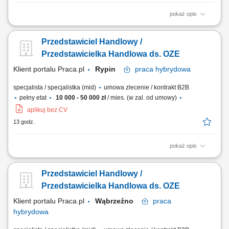
pokaż opis
Doradzanie klientom w zakresie nowoczesnych rozwiązań z obszaru
odnawialnych źródeł energii. Aktywne pozyskiwanie klientów oraz
Przedstawiciel Handlowy /
prowadzenie spotkań handlowych. Przygotowywanie ofert i
finalizowanie sprzedaży. Budowanie długofalowych relacji z klientami.
Przedstawicielka Handlowa ds. OZE
Raportowanie prowadzonych działań...
Klient portalu Praca.pl
Rypin
praca
hybrydowa
specjalista / specjalistka (mid)
umowa zlecenie / kontrakt B2B
pełny etat
10 000 - 50 000 zł
/ mies. (w zal. od umowy)
aplikuj bez CV
13 godz.
pokaż opis
Doradzanie klientom w zakresie nowoczesnych rozwiązań z obszaru
odnawialnych źródeł energii. Aktywne pozyskiwanie klientów oraz
Przedstawiciel Handlowy /
prowadzenie spotkań handlowych. Przygotowywanie ofert i
finalizowanie sprzedaży. Budowanie długofalowych relacji z klientami.
Przedstawicielka Handlowa ds. OZE
Raportowanie prowadzonych działań...
Klient portalu Praca.pl
Wąbrzeźno
praca
hybrydowa