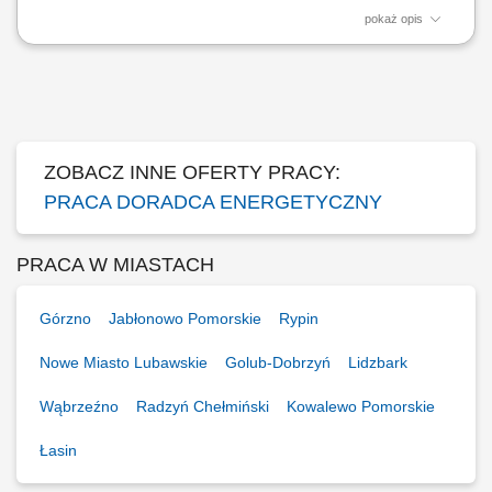
pokaż opis
Doradzanie klientom w zakresie nowoczesnych rozwiązań z obszaru
odnawialnych źródeł energii. Aktywne pozyskiwanie klientów oraz
prowadzenie spotkań handlowych. Przygotowywanie ofert i
finalizowanie sprzedaży. Budowanie długofalowych relacji z klientami.
Raportowanie prowadzonych działań...
ZOBACZ INNE OFERTY PRACY:
PRACA DORADCA ENERGETYCZNY
PRACA W MIASTACH
Górzno
Jabłonowo Pomorskie
Rypin
Nowe Miasto Lubawskie
Golub-Dobrzyń
Lidzbark
Wąbrzeźno
Radzyń Chełmiński
Kowalewo Pomorskie
Łasin