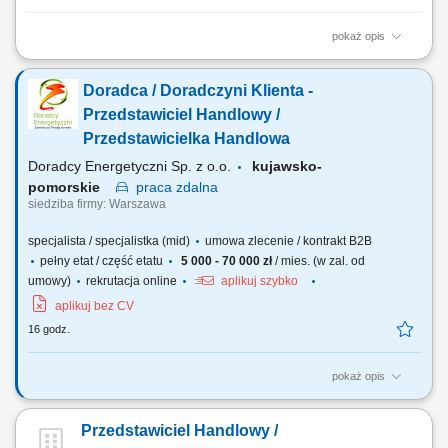
pokaż opis
Doradzanie klientom w zakresie nowoczesnych rozwiązań z obszaru
odnawialnych źródeł energii. Aktywne pozyskiwanie klientów oraz
Doradca / Doradczyni Klienta -
prowadzenie spotkań handlowych. Przygotowywanie ofert i
finalizowanie sprzedaży. Budowanie długofalowych relacji z klientami.
Przedstawiciel Handlowy /
Raportowanie prowadzonych działań...
Przedstawicielka Handlowa
Doradcy Energetyczni Sp. z o.o.
kujawsko-
pomorskie
praca
zdalna
siedziba firmy: Warszawa
specjalista / specjalistka (mid)
umowa zlecenie / kontrakt B2B
pełny etat / część etatu
5 000 - 70 000 zł
/ mies. (w zal. od
umowy)
rekrutacja online
aplikuj szybko
aplikuj bez CV
16 godz.
pokaż opis
Co będziesz robić? Doradzać firmom – pomagasz klientowi
biznesowemu znaleźć najlepsze oferty energii elektrycznej i gazu,
Przedstawiciel Handlowy /
dopasowane do ich potrzeb i profilu zużycia; Budować relacje –