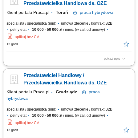
sprzedaży. Budowanie długofalowych relacji z klientami. Raportowanie
Przedstawicielka Handlowa ds. OZE
prowadzonych działań...
Klient portalu Praca.pl
Toruń
praca
hybrydowa
specjalista / specjalistka (mid)
umowa zlecenie / kontrakt B2B
pełny etat
10 000 - 50 000 zł
/ mies. (w zal. od umowy)
aplikuj bez CV
13 godz.
pokaż opis
Doradzanie klientom w zakresie nowoczesnych rozwiązań z obszaru
odnawialnych źródeł energii. Aktywne pozyskiwanie klientów oraz
Przedstawiciel Handlowy /
prowadzenie spotkań handlowych. Przygotowywanie ofert i finalizowanie
sprzedaży. Budowanie długofalowych relacji z klientami. Raportowanie
Przedstawicielka Handlowa ds. OZE
prowadzonych działań...
Klient portalu Praca.pl
Grudziądz
praca
hybrydowa
specjalista / specjalistka (mid)
umowa zlecenie / kontrakt B2B
pełny etat
10 000 - 50 000 zł
/ mies. (w zal. od umowy)
aplikuj bez CV
13 godz.