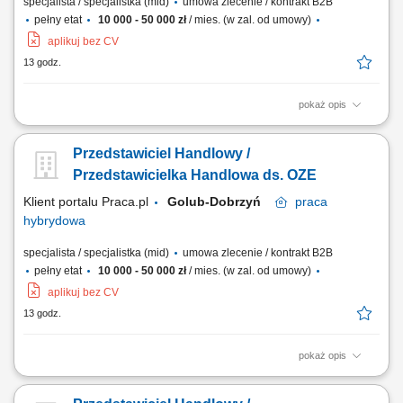
specjalista / specjalistka (mid)
umowa zlecenie / kontrakt B2B
pełny etat
10 000 - 50 000 zł
/ mies. (w zal. od umowy)
aplikuj bez CV
13 godz.
pokaż opis
Doradzanie klientom w zakresie nowoczesnych rozwiązań z obszaru
odnawialnych źródeł energii. Aktywne pozyskiwanie klientów oraz
Przedstawiciel Handlowy /
prowadzenie spotkań handlowych. Przygotowywanie ofert i
finalizowanie sprzedaży. Budowanie długofalowych relacji z klientami.
Przedstawicielka Handlowa ds. OZE
Raportowanie prowadzonych działań...
Klient portalu Praca.pl
Golub-Dobrzyń
praca
hybrydowa
specjalista / specjalistka (mid)
umowa zlecenie / kontrakt B2B
pełny etat
10 000 - 50 000 zł
/ mies. (w zal. od umowy)
aplikuj bez CV
13 godz.
pokaż opis
Doradzanie klientom w zakresie nowoczesnych rozwiązań z obszaru
odnawialnych źródeł energii. Aktywne pozyskiwanie klientów oraz