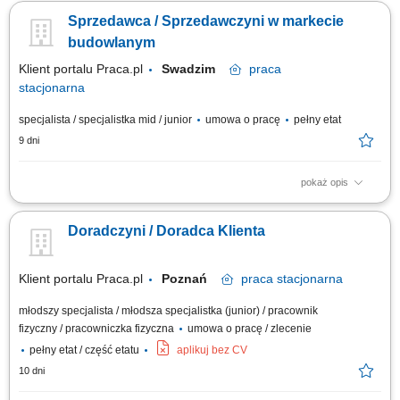
Sprzedawca / Sprzedawczyni w markecie
budowlanym
Klient portalu Praca.pl
Swadzim
praca
stacjonarna
specjalista / specjalistka mid / junior
umowa o pracę
pełny etat
9 dni
pokaż opis
Codzienny kontakt z klientami i wsparcie ich w podejmowaniu decyzji
zakupowych. Prezentowanie produktów, odpowiadanie na pytania oraz
Doradczyni / Doradca Klienta
proponowanie najlepszych rozwiązań. Obsługa zamówień i
koordynowanie ich realizacji. Uzupełnianie produktów na półkach oraz
dbanie o atrakcyjny wygląd...
Klient portalu Praca.pl
Poznań
praca
stacjonarna
młodszy specjalista / młodsza specjalistka (junior) / pracownik
fizyczny / pracowniczka fizyczna
umowa o pracę / zlecenie
pełny etat / część etatu
aplikuj bez CV
10 dni