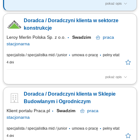
pokaż opis
Co będziesz robić? Twój start z Buddym: przez pierwsze 4 miesiące
będziesz pracować na dziale oraz zdobywać wiedzę sprzedażową przy
Doradca / Doradczyni klienta w sektorze
wsparciu opiekuna wdrożenia i zespołu, Aktywna sprzedaż i doradztwo:
będziesz sprzedawać i doradzać klientom w wyborze najlepszych
konstrukcje
produktów i usług,...
Leroy Merlin Polska Sp. z o.o.
Swadzim
praca
stacjonarna
specjalista / specjalistka mid / junior
umowa o pracę
pełny etat
4 dni
pokaż opis
Co będziesz robić? Twój start z Buddym: przez pierwsze 4 miesiące
będziesz pracować na dziale oraz zdobywać wiedzę sprzedażową przy
Doradca / Doradczyni klienta w Sklepie
wsparciu opiekuna wdrożenia i zespołu, Aktywna sprzedaż i doradztwo:
będziesz sprzedawać i doradzać klientom w wyborze najlepszych
Budowlanym i Ogrodniczym
produktów i usług,...
Klient portalu Praca.pl
Swadzim
praca
stacjonarna
specjalista / specjalistka mid / junior
umowa o pracę
pełny etat
4 dni