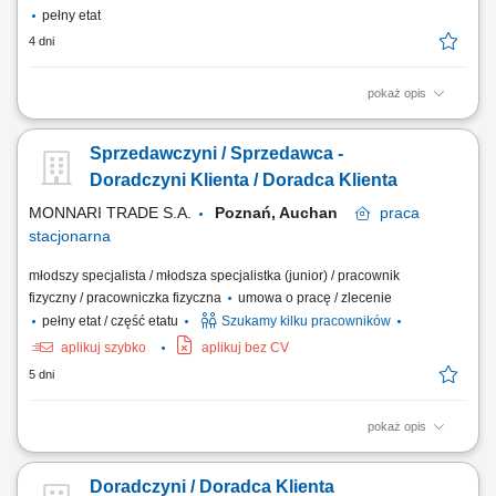
pełny etat
4 dni
pokaż opis
Zadania, które na Ciebie czekają: Aktywne pozyskiwanie nowych
klientów biznesowych; Docieranie do właścicieli firm i decydentów
Sprzedawczyni / Sprzedawca -
odpowiedzialnych za decyzje zakupowe; Prowadzenie rozmów
handlowych, spotkań oraz negocjacji z klientami; Identyfikacja potrzeb
Doradczyni Klienta / Doradca Klienta
biznesowych klienta i przygotowanie...
MONNARI TRADE S.A.
Poznań, Auchan
praca
stacjonarna
młodszy specjalista / młodsza specjalistka (junior) / pracownik
fizyczny / pracowniczka fizyczna
umowa o pracę / zlecenie
pełny etat / część etatu
Szukamy kilku pracowników
aplikuj szybko
aplikuj bez CV
5 dni
pokaż opis
Salon Monnari Praca od zaraz Praca dla osób z doświadczeniem i bez
doświadczenia
Doradczyni / Doradca Klienta