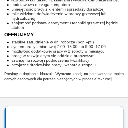
łatwość w kontaktach z klientami i wysoka komunikatywność
podstawowa obsługa komputera
umiejętność pracy z klientem i sprzedaży doradczej
mile widziane doświadczenie w branży grzewczej lub
hydraulicznej
znajomość podstaw asortymentu techniki grzewczej będzie
atutem
OFERUJEMY
stabilne zatrudnienie w dni robocze (pon.–pt.)
system pracy zmianowej 7:00–15:00 lub 9:00–17:00
możliwość dodatkowej pracy w 2 soboty w miesiącu
pracę w rozwijającym się oddziale branżowym
szansę na rozwój i podnoszenie kwalifikacji
przyjazne środowisko pracy i wsparcie zespołu
Prosimy o dopisanie klauzuli: Wyrażam zgodę na przetwarzanie moich
danych osobowych dla potrzeb niezbędnych w procesie rekrutacji.