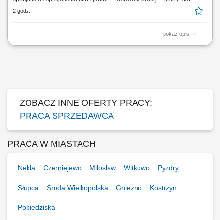
2 godz.
pokaż opis
Codzienny kontakt z klientami i wsparcie ich w podejmowaniu decyzji
zakupowych. Prezentowanie produktów, odpowiadanie na pytania oraz
proponowanie najlepszych rozwiązań. Obsługa zamówień i
koordynowanie ich realizacji. Uzupełnianie produktów na półkach oraz
dbanie o atrakcyjny wygląd...
ZOBACZ INNE OFERTY PRACY:
PRACA SPRZEDAWCA
PRACA W MIASTACH
Nekla
Czerniejewo
Miłosław
Witkowo
Pyzdry
Słupca
Środa Wielkopolska
Gniezno
Kostrzyn
Pobiedziska