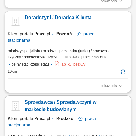
pokaż opis
Codzienny kontakt z klientami i wsparcie ich w podejmowaniu decyzji
zakupowych. Prezentowanie produktów, odpowiadanie na pytania oraz
Doradczyni / Doradca Klienta
proponowanie najlepszych rozwiązań. Obsługa zamówień i
koordynowanie ich realizacji. Uzupełnianie produktów na półkach oraz
dbanie o atrakcyjny wygląd...
Klient portalu Praca.pl
Poznań
praca
stacjonarna
młodszy specjalista / młodsza specjalistka (junior) / pracownik
fizyczny / pracowniczka fizyczna
umowa o pracę / zlecenie
pełny etat / część etatu
aplikuj bez CV
10 dni
pokaż opis
Praca dla osób z doświadczeniem lub bez.
Sprzedawca / Sprzedawczyni w
markecie budowlanym
Klient portalu Praca.pl
Kłodzko
praca
stacjonarna
specjalista / specjalistka mid / junior
umowa o pracę
pełny etat