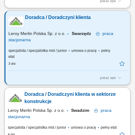
pokaż opis
Salon Monnari Praca od zaraz Praca dla osób z doświadczeniem i bez
doświadczenia
Doradca / Doradczyni klienta
Leroy Merlin Polska Sp. z o.o.
Swarzędz
praca
stacjonarna
specjalista / specjalistka mid / junior
umowa o pracę
pełny
etat
3 dni
pokaż opis
Co będziesz robić? Twój start z Buddym: przez pierwsze 4 miesiące
będziesz pracować na dziale oraz zdobywać wiedzę sprzedażową przy
Doradca / Doradczyni klienta w sektorze
wsparciu opiekuna wdrożenia i zespołu, Aktywna sprzedaż i doradztwo:
będziesz sprzedawać i doradzać klientom w wyborze najlepszych
konstrukcje
produktów i usług,...
Leroy Merlin Polska Sp. z o.o.
Swadzim
praca
stacjonarna
specjalista / specjalistka mid / junior
umowa o pracę
pełny etat
4 dni