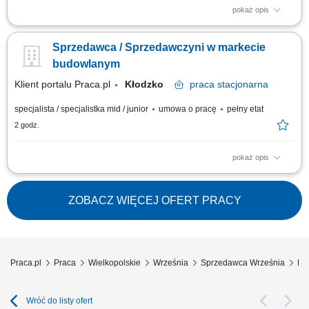
pokaż opis
Praca dla osób z doświadczeniem lub bez.
Sprzedawca / Sprzedawczyni w markecie
budowlanym
Klient portalu Praca.pl
Kłodzko
praca
stacjonarna
specjalista / specjalistka mid / junior
umowa o pracę
pełny etat
2 godz.
pokaż opis
Codzienny kontakt z klientami i wsparcie ich w podejmowaniu decyzji
zakupowych. Prezentowanie produktów, odpowiadanie na pytania oraz
proponowanie najlepszych rozwiązań. Obsługa zamówień i
ZOBACZ WIĘCEJ OFERT PRACY
koordynowanie ich realizacji. Uzupełnianie produktów na półkach oraz
dbanie o atrakcyjny wygląd...
Praca.pl
Praca
Wielkopolskie
Września
Sprzedawca Września
Dor
Wróć do listy ofert