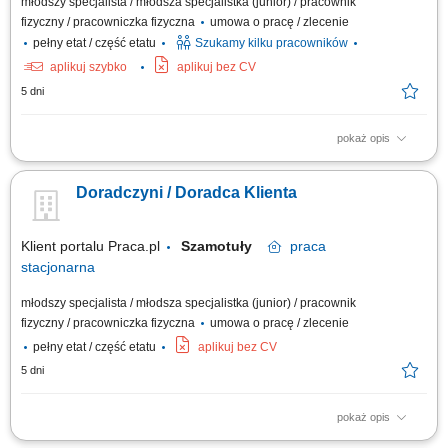
młodszy specjalista / młodsza specjalistka (junior) / pracownik
fizyczny / pracowniczka fizyczna
umowa o pracę / zlecenie
pełny etat / część etatu
Szukamy kilku pracowników
aplikuj szybko
aplikuj bez CV
5 dni
pokaż opis
Salon Monnari Praca od zaraz Praca dla osób z doświadczeniem i bez
doświadczenia
Doradczyni / Doradca Klienta
Klient portalu Praca.pl
Szamotuły
praca
stacjonarna
młodszy specjalista / młodsza specjalistka (junior) / pracownik
fizyczny / pracowniczka fizyczna
umowa o pracę / zlecenie
pełny etat / część etatu
aplikuj bez CV
5 dni
pokaż opis
Praca dla osób z doświadczeniem lub bez.