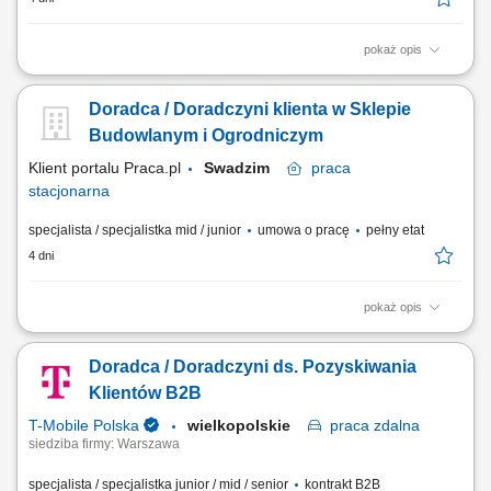
pokaż opis
Co będziesz robić? Twój start z Buddym: przez pierwsze 4 miesiące
będziesz pracować na dziale oraz zdobywać wiedzę sprzedażową przy
Doradca / Doradczyni klienta w Sklepie
wsparciu opiekuna wdrożenia i zespołu, Aktywna sprzedaż i doradztwo:
będziesz sprzedawać i doradzać klientom w wyborze najlepszych
Budowlanym i Ogrodniczym
produktów i usług,...
Klient portalu Praca.pl
Swadzim
praca
stacjonarna
specjalista / specjalistka mid / junior
umowa o pracę
pełny etat
4 dni
pokaż opis
Pomoc klientom w wyborze produktów oraz zapewnienie profesjonalnej
obsługi. Realizacja celów sprzedażowych poprzez aktywne doradztwo.
Doradca / Doradczyni ds. Pozyskiwania
Przygotowywanie zamówień i monitorowanie ich realizacji. Dbanie o
prawidłową prezentację produktów oraz dostępność asortymentu.
Klientów B2B
Współpraca z innymi...
T-Mobile Polska
wielkopolskie
praca
zdalna
siedziba firmy: Warszawa
specjalista / specjalistka junior / mid / senior
kontrakt B2B