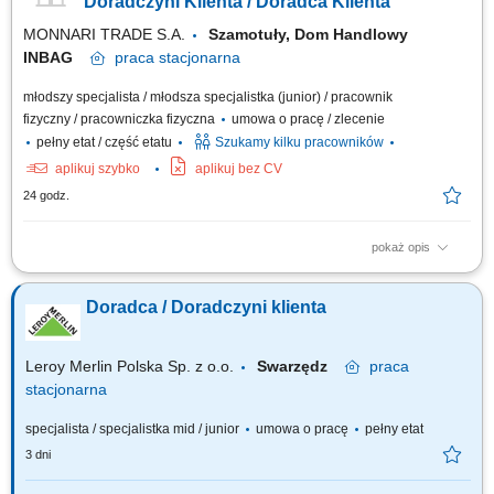
Doradczyni Klienta / Doradca Klienta
MONNARI TRADE S.A.
Szamotuły, Dom Handlowy
INBAG
praca
stacjonarna
młodszy specjalista / młodsza specjalistka (junior) / pracownik
fizyczny / pracowniczka fizyczna
umowa o pracę / zlecenie
pełny etat / część etatu
Szukamy kilku pracowników
aplikuj szybko
aplikuj bez CV
24 godz.
pokaż opis
Salon Monnari Praca od zaraz Praca dla osób z doświadczeniem i bez
doświadczenia
Doradca / Doradczyni klienta
Leroy Merlin Polska Sp. z o.o.
Swarzędz
praca
stacjonarna
specjalista / specjalistka mid / junior
umowa o pracę
pełny etat
3 dni