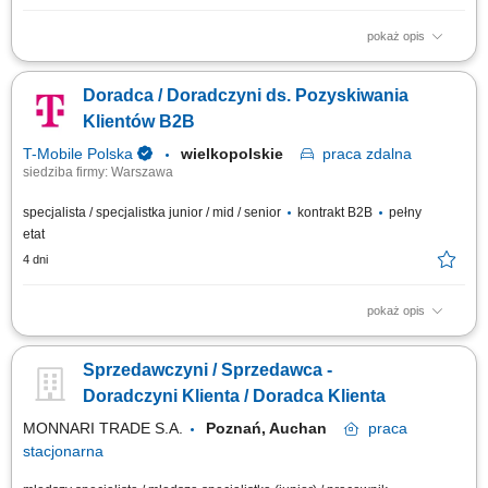
pokaż opis
Pomoc klientom w wyborze produktów oraz zapewnienie profesjonalnej
obsługi. Realizacja celów sprzedażowych poprzez aktywne doradztwo.
Doradca / Doradczyni ds. Pozyskiwania
Przygotowywanie zamówień i monitorowanie ich realizacji. Dbanie o
prawidłową prezentację produktów oraz dostępność asortymentu.
Klientów B2B
Współpraca z innymi...
T-Mobile Polska
wielkopolskie
praca
zdalna
siedziba firmy: Warszawa
specjalista / specjalistka junior / mid / senior
kontrakt B2B
pełny
etat
4 dni
pokaż opis
Zadania, które na Ciebie czekają: Aktywne pozyskiwanie nowych klientów
biznesowych; Docieranie do właścicieli firm i decydentów
Sprzedawczyni / Sprzedawca -
odpowiedzialnych za decyzje zakupowe; Prowadzenie rozmów
handlowych, spotkań oraz negocjacji z klientami; Identyfikacja potrzeb
Doradczyni Klienta / Doradca Klienta
biznesowych klienta i przygotowanie...
MONNARI TRADE S.A.
Poznań, Auchan
praca
stacjonarna