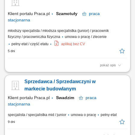
Klient portalu Praca.pl
Szamotuły
praca
stacjonarna
młodszy specjalista / młodsza specjalistka (junior) / pracownik
fizyczny / pracowniczka fizyczna
umowa o pracę / zlecenie
pełny etat / część etatu
aplikuj bez CV
5 dni
pokaż opis
Praca dla osób z doświadczeniem lub bez.
Sprzedawca / Sprzedawczyni w
markecie budowlanym
Klient portalu Praca.pl
Swadzim
praca
stacjonarna
specjalista / specjalistka mid / junior
umowa o pracę
pełny etat
9 dni