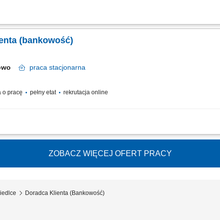
relacji z klientami; realizacja celów sprzedażowych; dbałość o wysoką jakość obsł
ienta (bankowość)
nowo
praca
stacjonarna
 o pracę
pełny etat
rekrutacja online
relacji z klientami; realizacja celów sprzedażowych; dbałość o wysoką jakość obsł
ZOBACZ WIĘCEJ OFERT PRACY
iedlce
Doradca Klienta (Bankowość)