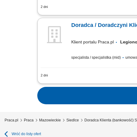
2 dni
obsługa klientów; utrzymywanie dobrych 
Doradca / Doradczyni Kl
Klient portalu Praca.pl
Legio
specjalista / specjalistka (mid)
umowa
2 dni
obsługa klientów; utrzymywanie dobrych 
Praca.pl
Praca
Mazowieckie
Siedlce
Doradca Klienta (bankowość) S
Wróć do listy ofert