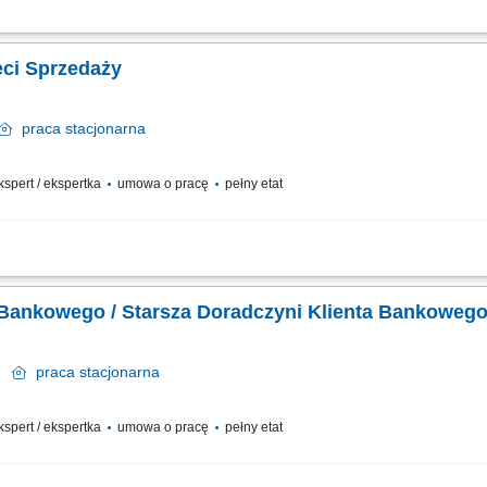
potrzeb i oczekiwań Klientów, nawiązywanie i utrzymywanie relacji z Klientami, r
ysoką jakość obsługi, operacyjna obsługa Klientów detalicznych, małych i średni
eci Sprzedaży
praca
stacjonarna
ekspert / ekspertka
umowa o pracę
pełny etat
potrzeb i oczekiwań Klientów; Aktywne pozyskiwanie Klientów i utrzymywanie z ni
ego wizerunku Banku poprzez wysoką jakość obsługi; Operacyjna obsługa Klientó
 Bankowego / Starsza Doradczyni Klienta Bankoweg
ce
praca
stacjonarna
ekspert / ekspertka
umowa o pracę
pełny etat