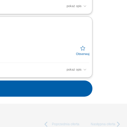
pokaż opis
ugi klientów oraz firm;
pokaż opis
ugi klientów oraz firm;
Poprzednia
oferta
Następna
oferta