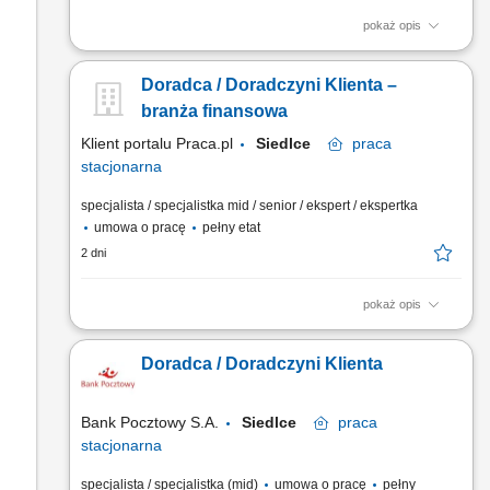
pokaż opis
obsługa klientów; utrzymywanie dobrych relacji z klientami;
realizacja celów sprzedażowych; dbałość o wysoką jakość
Doradca / Doradczyni Klienta –
obsługi klientów oraz firm;
branża finansowa
Klient portalu Praca.pl
Siedlce
praca
stacjonarna
specjalista / specjalistka mid / senior / ekspert / ekspertka
umowa o pracę
pełny etat
2 dni
pokaż opis
Aktywne pozyskiwanie klientów i budowanie z nimi
długofalowych relacji. Diagnozowanie potrzeb klientów i
Doradca / Doradczyni Klienta
dopasowywanie odpowiednich rozwiązań finansowych.
Sprzedaż produktów bankowych, w tym funduszy
inwestycyjnych. Operacyjna obsługa klientów indywidualnych i
Bank Pocztowy S.A.
Siedlce
praca
firm z sektora MŚP....
stacjonarna
specjalista / specjalistka (mid)
umowa o pracę
pełny