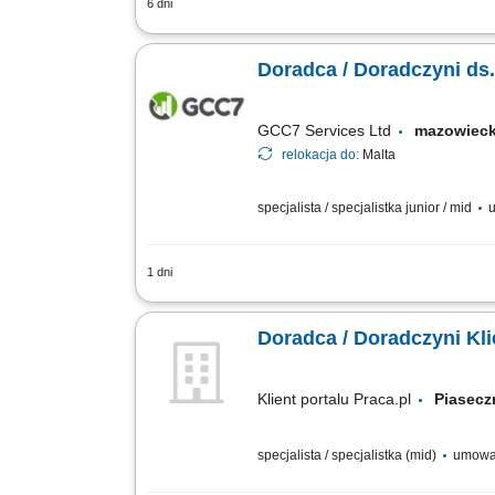
6 dni
Analiza potrzeb finansowych klientów
budowanie długoterminowych relacji bi
Doradca / Doradczyni ds
GCC7 Services Ltd
mazowiec
relokacja do:
Malta
specjalista / specjalistka junior / mid
u
1 dni
Zakres obowiązków: Prowadzenie telefo
edukacji finansowej. Budowanie relacji
Doradca / Doradczyni Kl
Klient portalu Praca.pl
Piase
specjalista / specjalistka (mid)
umowa