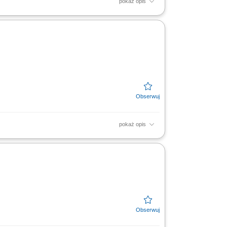
pokaż opis
ne pozyskiwanie nowych klientów oraz
h; Umawianie i prowadzenie...
pokaż opis
 z finansami, w tym szkoleń z zakresu
zacja celów...