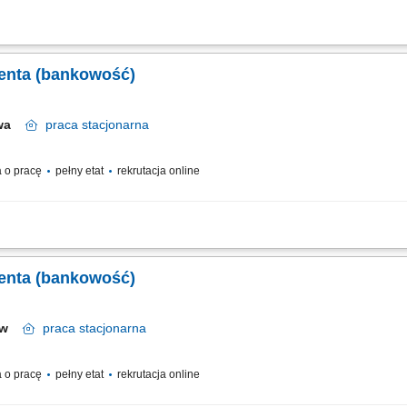
relacji z klientami; realizacja celów sprzedażowych; dbałość o wysoką jakość obsł
ienta (bankowość)
awa
praca
stacjonarna
 o pracę
pełny etat
rekrutacja online
relacji z klientami; realizacja celów sprzedażowych; dbałość o wysoką jakość obsł
ienta (bankowość)
ków
praca
stacjonarna
 o pracę
pełny etat
rekrutacja online