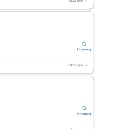
pokaż opis
ealizacja celów sprzedażowych, kształtowanie
ch firm.
pokaż opis
mi pozytywnych relacji; Realizacja celów
w...
o