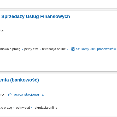
 indywidualnych oraz sektora MŚP i proponowanie dopasowanych rozwiązań; Aktyw
znesowych; Sprzedaż produktów i usług bankowych, w tym funduszy inwestycyjnyc
. Sprzedaży Usług Finansowych
kie
mowa o pracę
pełny etat
rekrutacja online
Szukamy kilku pracowników
nicznych rozmów z klientami zainteresowanymi ofertą. Sprzedaż usług związanych
 z klientami oraz pozyskiwanie nowych kontaktów dla partnerów biznesowych. Reali
ienta (bankowość)
czno
praca
stacjonarna
 o pracę
pełny etat
rekrutacja online