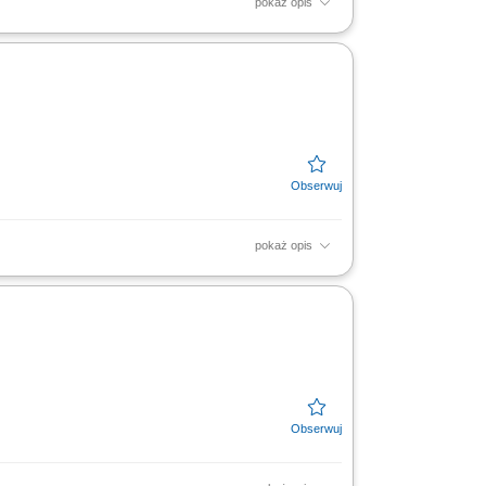
pokaż opis
ugi klientów oraz firm;
pokaż opis
anie odpowiednich rozwiązań finansowych.
ora MŚP....