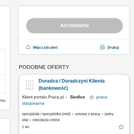
Archiwalne
Włącz job alert
Drukuj
PODOBNE OFERTY
Doradca / Doradczyni Klienta
(bankowość)
Klient portalu Praca.pl
Siedlce
praca
emu
stacjonarna
specjalista / specjalistka (mid)
umowa o pracę
pełny
etat
rekrutacja online
2 dni