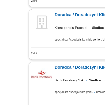
2 dni
obsługa klientów; utrzymywanie dobrych 
Doradca / Doradczyni Kli
Klient portalu Praca.pl
Siedl
specjalista / specjalistka mid / senior / 
2 dni
Aktywne pozyskiwanie klientów i budow
Sprzedaż produktów bankowych, w tym fu
Doradca / Doradczyni Kli
Bank Pocztowy S.A.
Siedlce
specjalista / specjalistka (mid)
umowa