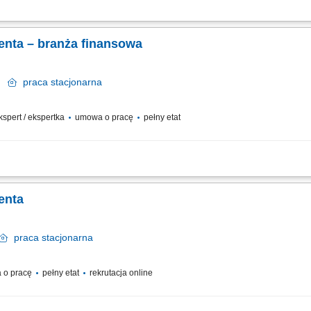
relacji z klientami; realizacja celów sprzedażowych; dbałość o wysoką jakość obsł
enta – branża finansowa
ce
praca
stacjonarna
ekspert / ekspertka
umowa o pracę
pełny etat
anie z nimi długofalowych relacji. Diagnozowanie potrzeb klientów i dopasowyw
nduszy inwestycyjnych. Operacyjna obsługa klientów indywidualnych i firm z sekt
enta
praca
stacjonarna
 o pracę
pełny etat
rekrutacja online