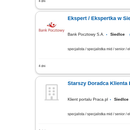
4 dni
Twój zakres obowiązków diagnozowanie 
pozytywnego wizerunku Banku poprzez w
Ekspert / Ekspertka w Si
Bank Pocztowy S.A.
Siedlce
specjalista / specjalistka mid / senior / 
4 dni
Twój zakres obowiązków Diagnozowanie 
sprzedażowych; Kształtowanie pozytywn
Starszy Doradca Klienta
Klient portalu Praca.pl
Siedl
specjalista / specjalistka mid / senior / 