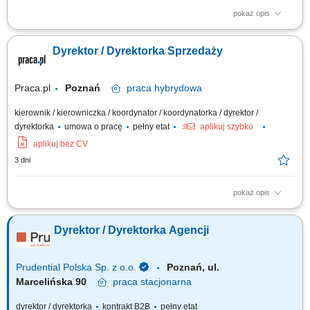
pokaż opis
Odpowiedzialność za realizację strategii sprzedażowej hotelu oraz
osiąganie założonych celów przychodowych w obszarze pokoi,
Dyrektor / Dyrektorka Sprzedaży
konferencji, eventów, gastronomii i usług dodatkowych; Aktywne
pozyskiwanie nowych klientów w segmentach corporate, MICE, leisure,
grupowym oraz agencyjnym, ze...
Praca.pl
Poznań
praca
hybrydowa
kierownik / kierowniczka / koordynator / koordynatorka / dyrektor /
dyrektorka
umowa o pracę
pełny etat
aplikuj szybko
aplikuj bez CV
3 dni
pokaż opis
Zakres obowiązków: Tworzenie i realizacja strategii sprzedaży B2C,
wyznaczanie priorytetów oraz polityk cenowo-promocyjnych;
Dyrektor / Dyrektorka Agencji
Odpowiedzialność za realizację celów sprzedażowych, efektywność oraz
monitorowanie wyników; Analiza danych sprzedażowych, trendów
rynkowych i zachowań klientów...
Prudential Polska Sp. z o.o.
Poznań, ul.
Marcelińska 90
praca
stacjonarna
dyrektor / dyrektorka
kontrakt B2B
pełny etat