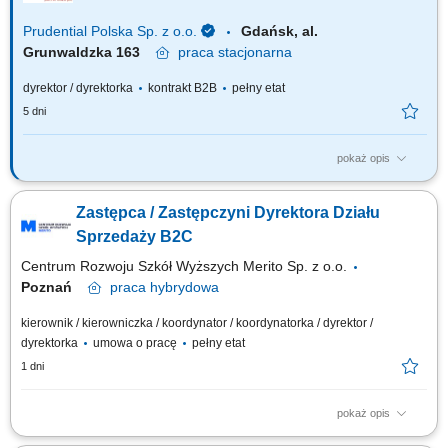
Prudential Polska Sp. z o.o.
Gdańsk, al.
Grunwaldzka 163
praca
stacjonarna
dyrektor / dyrektorka
kontrakt B2B
pełny etat
5 dni
pokaż opis
Za co będziesz odpowiadać: własny biznes przychodowy i zarządzanie
zespołem sprzedaży, rekrutację i wdrożenie nowych Konsultantów ds.
Zastępca / Zastępczyni Dyrektora Działu
Planowania Finansowego oraz Menedżerów, budowanie portfela
Klientów poprzez aktywną sprzedaż własną, zapewnienie wsparcia
Sprzedaży B2C
współpracownikom na...
Centrum Rozwoju Szkół Wyższych Merito Sp. z o.o.
Poznań
praca
hybrydowa
kierownik / kierowniczka / koordynator / koordynatorka / dyrektor /
dyrektorka
umowa o pracę
pełny etat
1 dni
pokaż opis
Zakres obowiązków: Współtworzenie i realizacja strategii sprzedaży B2C,