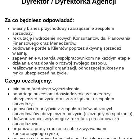
Dyrektor / Dyrektorka Agencji
Za co będziesz odpowiadać:
własny biznes przychodowy i zarządzanie zespołem
sprzedaży,
rekrutację i wdrożenie nowych Konsultantów ds. Planowania
Finansowego oraz Menedżerów,
budowanie portfela Klientów poprzez aktywną sprzedaż
własną,
zapewnienie wsparcia współpracownikom na każdym etapie
działania oraz dbanie o rozwój swojego zespołu,
realizowanie strategii organizacji, odnoszącej sukcesy na
rynku ubezpieczeń na życie.
Czego oczekujemy:
minimum średniego wykształcenie,
popartego sukcesami doświadczenie w sprzedaży
ubezpieczeń na życie oraz w zarządzaniu zespołem
sprzedaży,
gotowości do przyjścia z zespołem doświadczonych
sprzedawców ubezpieczeń na życie (szczegóły na spotkaniu),
doświadczenia związanego z rekrutacją na stanowiska
sprzedażowe,
organizacji pracy i radzenie sobie z wyzwaniami
konkurencyjnego rynku,
gotowości do prowadzenia własnej działalności gospodarczej.