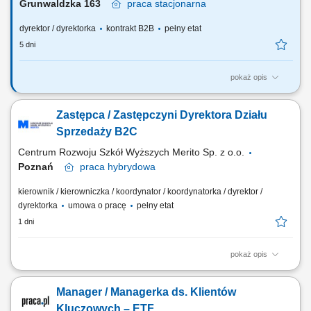
Grunwaldzka 163
praca
stacjonarna
dyrektor / dyrektorka
kontrakt B2B
pełny etat
5 dni
pokaż opis
Za co będziesz odpowiadać: własny biznes przychodowy i zarządzanie
zespołem sprzedaży, rekrutację i wdrożenie nowych Konsultantów ds.
Zastępca / Zastępczyni Dyrektora Działu
Planowania Finansowego oraz Menedżerów, budowanie portfela
Klientów poprzez aktywną sprzedaż własną, zapewnienie wsparcia
Sprzedaży B2C
współpracownikom na...
Centrum Rozwoju Szkół Wyższych Merito Sp. z o.o.
Poznań
praca
hybrydowa
kierownik / kierowniczka / koordynator / koordynatorka / dyrektor /
dyrektorka
umowa o pracę
pełny etat
1 dni
pokaż opis
Zakres obowiązków: Współtworzenie i realizacja strategii sprzedaży
B2C, w tym wyznaczanie kierunków działań, priorytetów sprzedażowych
Manager / Managerka ds. Klientów
oraz inicjatyw wspierających rozwój sprzedaży. Tworzenie polityk
sprzedażowych i cenowych (w tym narzędzi do promocji).
Kluczowych – ETF