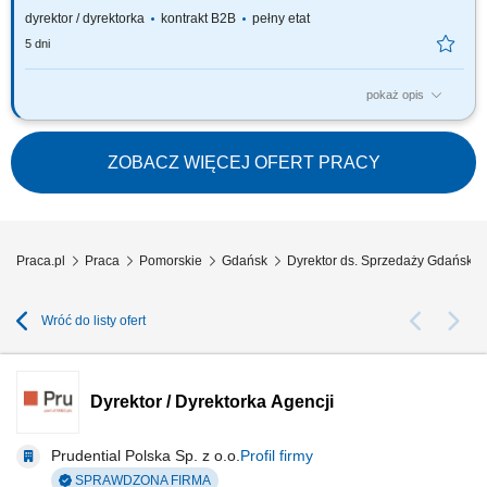
dyrektor / dyrektorka
kontrakt B2B
pełny etat
5 dni
pokaż opis
Za co będziesz odpowiadać: własny biznes przychodowy i zarządzanie
zespołem sprzedaży, rekrutację i wdrożenie nowych Konsultantów ds.
Planowania Finansowego oraz Menedżerów, budowanie portfela
ZOBACZ WIĘCEJ OFERT PRACY
Klientów poprzez aktywną sprzedaż własną, zapewnienie wsparcia
współpracownikom na...
Praca.pl
Praca
Pomorskie
Gdańsk
Dyrektor ds. Sprzedaży Gdańsk
Wróć do listy ofert
Dyrektor / Dyrektorka Agencji
Prudential Polska Sp. z o.o.
Profil firmy
SPRAWDZONA FIRMA