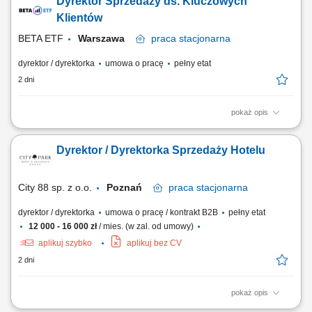
Dyrektor Sprzedaży ds. Kluczowych
Koordynowanie działań zespołu handlowców, wyznaczanie celów
sprzedażowych oraz bieżący monitoring trendów rynkowych.
Klientów
Kształtowanie i wdrażanie lokalnej...
BETA ETF
Warszawa
praca
stacjonarna
dyrektor / dyrektorka
umowa o pracę
pełny etat
2 dni
pokaż opis
Twoja misja, czyli czym będziesz się zajmować: Partnerstwo na lata:
Budowanie i pielęgnowanie relacji z naszymi kluczowymi klientami.
Dyrektor / Dyrektorka Sprzedaży Hotelu
Utrzymujemy najwyższe standardy, ale stawiamy na partnerski model
współpracy. Rozwój biznesu: Drive'owanie sprzedaży produktów BETA
ETF, zwiększanie...
City 88 sp. z o.o.
Poznań
praca
stacjonarna
dyrektor / dyrektorka
umowa o pracę / kontrakt B2B
pełny etat
12 000 - 16 000 zł
/ mies. (w zal. od umowy)
aplikuj szybko
aplikuj bez CV
2 dni
pokaż opis
Odpowiedzialność za realizację strategii sprzedażowej hotelu oraz