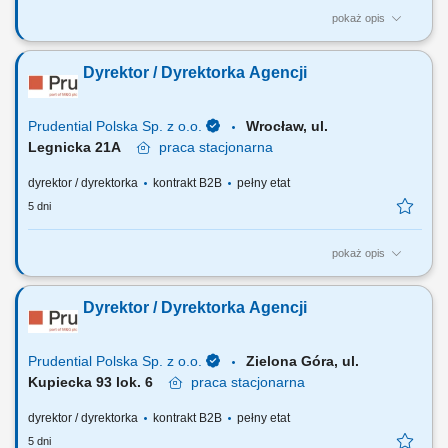
pokaż opis
Za co będziesz odpowiadać: własny biznes przychodowy i zarządzanie
zespołem sprzedaży, rekrutację i wdrożenie nowych Konsultantów ds.
Dyrektor / Dyrektorka Agencji
Planowania Finansowego oraz Menedżerów, budowanie portfela
Klientów poprzez aktywną sprzedaż własną, zapewnienie wsparcia
współpracownikom na...
Prudential Polska Sp. z o.o.
Wrocław, ul.
Legnicka 21A
praca
stacjonarna
dyrektor / dyrektorka
kontrakt B2B
pełny etat
5 dni
pokaż opis
Za co będziesz odpowiadać: własny biznes przychodowy i zarządzanie
zespołem sprzedaży, rekrutację i wdrożenie nowych Konsultantów ds.
Dyrektor / Dyrektorka Agencji
Planowania Finansowego oraz Menedżerów, budowanie portfela
Klientów poprzez aktywną sprzedaż własną, zapewnienie wsparcia
współpracownikom na...
Prudential Polska Sp. z o.o.
Zielona Góra, ul.
Kupiecka 93 lok. 6
praca
stacjonarna
dyrektor / dyrektorka
kontrakt B2B
pełny etat
5 dni