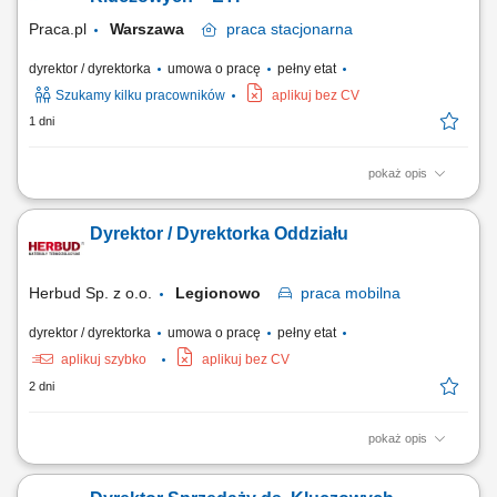
Odpowiedzialność za...
Praca.pl
Warszawa
praca
stacjonarna
dyrektor / dyrektorka
umowa o pracę
pełny etat
Szukamy kilku pracowników
aplikuj bez CV
1 dni
pokaż opis
Opis stanowiska Odpowiedzialność za rozwój biznesu w obszarze
produktów ETF. Nawiązywanie i utrzymywanie relacji z inwestorami
Dyrektor / Dyrektorka Oddziału
instytucjonalnymi oraz partnerami biznesowymi. Realizacja strategii
sprzedażowej i zwiększanie wartości aktywów powierzonych produktów.
Edukowanie klientów w...
Herbud Sp. z o.o.
Legionowo
praca
mobilna
dyrektor / dyrektorka
umowa o pracę
pełny etat
aplikuj szybko
aplikuj bez CV
2 dni
pokaż opis
Opis stanowiska Kompleksowe zarządzanie codzienną pracą oraz
strukturą operacyjną podległego oddziału handlowo-logistycznego.