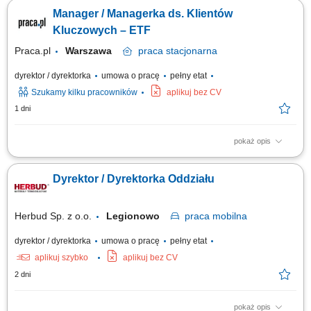
w tym wyznaczanie kierunków działań, priorytetów sprzedażowych oraz
Manager / Managerka ds. Klientów
inicjatyw wspierających rozwój sprzedaży. Tworzenie polityk
sprzedażowych i cenowych (w tym narzędzi do promocji).
Kluczowych – ETF
Odpowiedzialność za...
Praca.pl
Warszawa
praca
stacjonarna
dyrektor / dyrektorka
umowa o pracę
pełny etat
Szukamy kilku pracowników
aplikuj bez CV
1 dni
pokaż opis
Opis stanowiska Odpowiedzialność za rozwój biznesu w obszarze
produktów ETF. Nawiązywanie i utrzymywanie relacji z inwestorami
Dyrektor / Dyrektorka Oddziału
instytucjonalnymi oraz partnerami biznesowymi. Realizacja strategii
sprzedażowej i zwiększanie wartości aktywów powierzonych produktów.
Edukowanie klientów w...
Herbud Sp. z o.o.
Legionowo
praca
mobilna
dyrektor / dyrektorka
umowa o pracę
pełny etat
aplikuj szybko
aplikuj bez CV
2 dni
pokaż opis