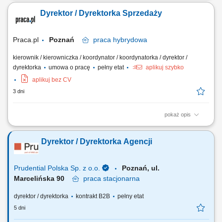
osiąganie założonych celów przychodowych w obszarze pokoi,
Dyrektor / Dyrektorka Sprzedaży
konferencji, eventów, gastronomii i usług dodatkowych; Aktywne
pozyskiwanie nowych klientów w segmentach corporate, MICE, leisure,
grupowym oraz agencyjnym, ze...
Praca.pl
Poznań
praca
hybrydowa
kierownik / kierowniczka / koordynator / koordynatorka / dyrektor /
dyrektorka
umowa o pracę
pełny etat
aplikuj szybko
aplikuj bez CV
3 dni
pokaż opis
Zakres obowiązków: Tworzenie i realizacja strategii sprzedaży B2C,
wyznaczanie priorytetów oraz polityk cenowo-promocyjnych;
Dyrektor / Dyrektorka Agencji
Odpowiedzialność za realizację celów sprzedażowych, efektywność
oraz monitorowanie wyników; Analiza danych sprzedażowych, trendów
rynkowych i zachowań klientów...
Prudential Polska Sp. z o.o.
Poznań, ul.
Marcelińska 90
praca
stacjonarna
dyrektor / dyrektorka
kontrakt B2B
pełny etat
5 dni