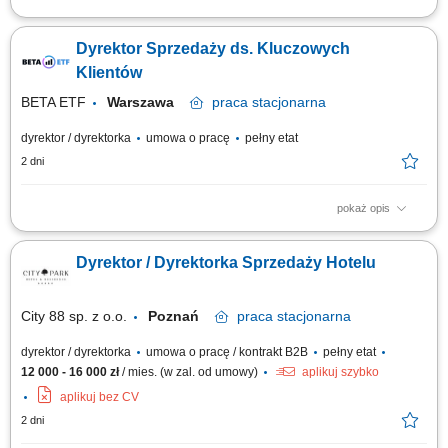
Opis stanowiska Kompleksowe zarządzanie codzienną pracą oraz
strukturą operacyjną podległego oddziału handlowo-logistycznego.
Dyrektor Sprzedaży ds. Kluczowych
Koordynowanie działań zespołu handlowców, wyznaczanie celów
sprzedażowych oraz bieżący monitoring trendów rynkowych.
Klientów
Kształtowanie i wdrażanie lokalnej...
BETA ETF
Warszawa
praca
stacjonarna
dyrektor / dyrektorka
umowa o pracę
pełny etat
2 dni
pokaż opis
Twoja misja, czyli czym będziesz się zajmować: Partnerstwo na lata:
Budowanie i pielęgnowanie relacji z naszymi kluczowymi klientami.
Dyrektor / Dyrektorka Sprzedaży Hotelu
Utrzymujemy najwyższe standardy, ale stawiamy na partnerski model
współpracy. Rozwój biznesu: Drive'owanie sprzedaży produktów BETA
ETF, zwiększanie...
City 88 sp. z o.o.
Poznań
praca
stacjonarna
dyrektor / dyrektorka
umowa o pracę / kontrakt B2B
pełny etat
12 000 - 16 000 zł
/ mies. (w zal. od umowy)
aplikuj szybko
aplikuj bez CV
2 dni