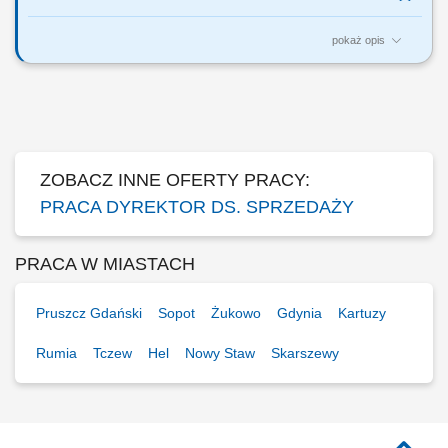
pokaż opis
Za co będziesz odpowiadać: własny biznes przychodowy i zarządzanie
zespołem sprzedaży, rekrutację i wdrożenie nowych Konsultantów ds.
Planowania Finansowego oraz Menedżerów, budowanie portfela
Klientów poprzez aktywną sprzedaż własną, zapewnienie wsparcia
współpracownikom na...
ZOBACZ INNE OFERTY PRACY:
PRACA DYREKTOR DS. SPRZEDAŻY
PRACA W MIASTACH
Pruszcz Gdański
Sopot
Żukowo
Gdynia
Kartuzy
Rumia
Tczew
Hel
Nowy Staw
Skarszewy