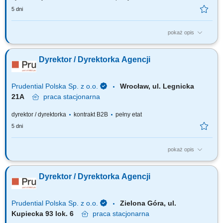
5 dni
pokaż opis
Za co będziesz odpowiadać: własny biznes przychodowy i zarządzanie
zespołem sprzedaży, rekrutację i wdrożenie nowych Konsultantów ds.
Dyrektor / Dyrektorka Agencji
Planowania Finansowego oraz Menedżerów, budowanie portfela
Klientów poprzez aktywną sprzedaż własną, zapewnienie wsparcia
współpracownikom na...
Prudential Polska Sp. z o.o.
Wrocław, ul. Legnicka
21A
praca
stacjonarna
dyrektor / dyrektorka
kontrakt B2B
pełny etat
5 dni
pokaż opis
Za co będziesz odpowiadać: własny biznes przychodowy i zarządzanie
zespołem sprzedaży, rekrutację i wdrożenie nowych Konsultantów ds.
Dyrektor / Dyrektorka Agencji
Planowania Finansowego oraz Menedżerów, budowanie portfela
Klientów poprzez aktywną sprzedaż własną, zapewnienie wsparcia
współpracownikom na...
Prudential Polska Sp. z o.o.
Zielona Góra, ul.
Kupiecka 93 lok. 6
praca
stacjonarna