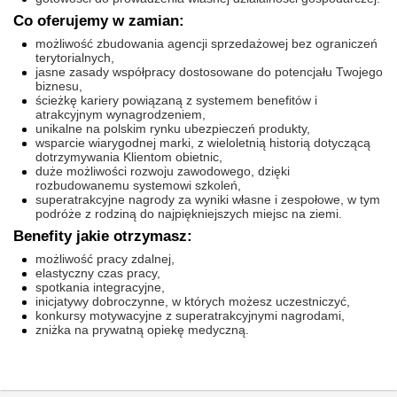
Co oferujemy w zamian:
możliwość zbudowania agencji sprzedażowej bez ograniczeń
terytorialnych,
jasne zasady współpracy dostosowane do potencjału Twojego
biznesu,
ścieżkę kariery powiązaną z systemem benefitów i
atrakcyjnym wynagrodzeniem,
unikalne na polskim rynku ubezpieczeń produkty,
wsparcie wiarygodnej marki, z wieloletnią historią dotyczącą
dotrzymywania Klientom obietnic,
duże możliwości rozwoju zawodowego, dzięki
rozbudowanemu systemowi szkoleń,
superatrakcyjne nagrody za wyniki własne i zespołowe, w tym
podróże z rodziną do najpiękniejszych miejsc na ziemi.
Benefity jakie otrzymasz:
możliwość pracy zdalnej,
elastyczny czas pracy,
spotkania integracyjne,
inicjatywy dobroczynne, w których możesz uczestniczyć,
konkursy motywacyjne z superatrakcyjnymi nagrodami,
zniżka na prywatną opiekę medyczną.