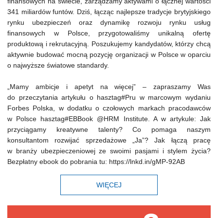
finansowych na świecie, zarządzamy aktywami o łącznej wartości
341 miliardów funtów. Dziś, łącząc najlepsze tradycje brytyjskiego
rynku ubezpieczeń oraz dynamikę rozwoju rynku usług
finansowych w Polsce, przygotowaliśmy unikalną ofertę
produktową i rekrutacyjną. Poszukujemy kandydatów, którzy chcą
aktywnie budować mocną pozycję organizacji w Polsce w oparciu
o najwyższe światowe standardy.
„Mamy ambicje i apetyt na więcej” – zapraszamy Was
do przeczytania artykułu o hasztag#Pru w marcowym wydaniu
Forbes Polska, w dodatku o czołowych markach pracodawców
w Polsce hasztag#EBBook @HRM Institute. A w artykule: Jak
przyciągamy kreatywne talenty? Co pomaga naszym
konsultantom rozwijać sprzedażowe „Ja”? Jak łączą pracę
w branży ubezpieczeniowej ze swoimi pasjami i stylem życia?
Bezpłatny ebook do pobrania tu: https://lnkd.in/gMP-92AB
WIĘCEJ