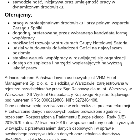
samodzielność, inicjatywa oraz umiejętność pracy w
dynamicznym środowisku.
Oferujemy:
pracę w profesjonalnym środowisku i przy pełnym wsparciu
Zarządu Spółki
dogodną, preferowaną przez wybranego kandydata formę
współpracy
możliwości rozwoju w strukturach Grupy Hotelowej Satoria
udział w budowaniu doświadczeń Gości na najwyższym
poziomie
stabilne warunki współpracy w rozwijającej się organizacji
dostęp do zaplecza i narzędzi wspierających najwyższą
jakość pracy
Administratorem Państwa danych osobowych jest VHM Hotel
Management Sp. z o. o. z siedzibą w Warszawie, zarejestrowana w
rejestrze przedsiębiorców przez Sąd Rejonowy dla m. st. Warszawy w
Warszawie, XII Wydział Gospodarczy Krajowego Rejestru Sądowego
pod numerem KRS: 0000219806, NIP: 5272464408.
Dane osobowe będą przetwarzane w celu realizacji procesu rekrutacji.
Przetwarzanie danych osobowych będzie prowadzone zgodnie z
przepisami Rozporządzenia Parlamentu Europejskiego i Rady (UE)
2016/679 z dnia 27 kwietnia 2016 r. w sprawie ochrony osób fizycznych
w związku z przetwarzaniem danych osobowych i w sprawie
swobodnego przepływu takich danych oraz uchylenia dyrektywy
95/46/WE. – dalej Rozporządzenie.