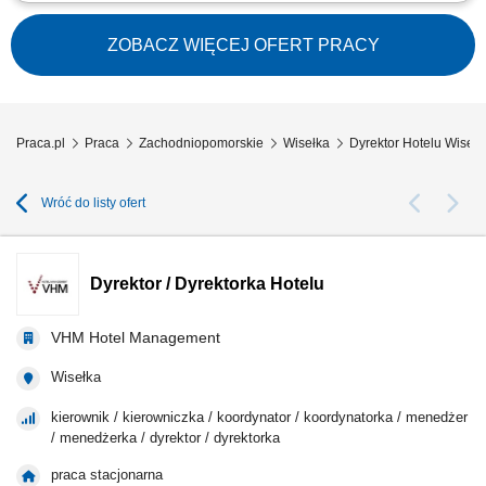
Zarządzanie codziennym funkcjonowaniem kompleksu turystycznego
oraz organizacja pracy zespołu. Koordynowanie pracy działów
odpowiedzialnych za rezerwacje, obsługę gości, utrzymanie obiektu oraz
ZOBACZ WIĘCEJ OFERT PRACY
sprzedaż. Dbanie o wysoką jakość obsługi i bezpieczeństwo
odwiedzających. Współtworzenie...
Praca.pl
Praca
Zachodniopomorskie
Wisełka
Dyrektor Hotelu Wisełk
Wróć do listy ofert
Dyrektor / Dyrektorka Hotelu
VHM Hotel Management
Wisełka
kierownik / kierowniczka / koordynator / koordynatorka / menedżer
/ menedżerka / dyrektor / dyrektorka
praca stacjonarna