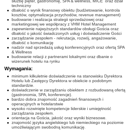
służbę pięter, gastronomię, SPA & wellness, MICE oraz dział
techniczny
dbałość o wynik finansowy obiektu (budżetowanie, kontrola
kosztów, optymalizacja przychodów, revenue management)
budowanie i realizacja strategii sprzedażowej oraz
marketingowej we współpracy z VHM Hotel Management
zapewnienie najwyższych standardów obsługi Gościa oraz
dbałość o jakość świadczonych usług i doświadczenie Gości
zarządzanie zespołem - rekrutacja, rozwój, angażowanie,
dbałość o komunikację
nadzór nad sprzedażą usług konferencyjnych oraz ofertą SPA
& Wellness
budowanie relacji z partnerami lokalnymi oraz dbanie o
wizerunek hotelu na rynku
Wymagania:
minimum kilkuletnie doświadczenie na stanowisku Dyrektora
Hotelu lub Zastępcy Dyrektora w obiekcie o podobnym
standardzie.
doświadczenie w zarządzaniu obiektem z rozbudowaną ofertą
(gastronomia, SPA, konferencje).
bardzo dobra znajomość zagadnień finansowych i
operacyjnych w hotelarstwie
wysoko rozwinięte kompetencje liderskie i umiejętność
zarządzania zespołem.
orientacja na Gościa, jakość oraz wyniki biznesowe.
znajomość języka angielskiego lub niemieckiego na poziomie
umożliwiającym swobodną komunikację.