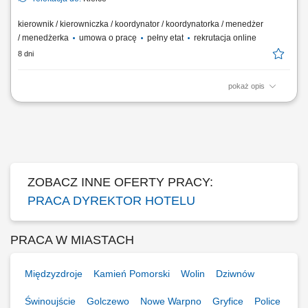
kierownik / kierowniczka / koordynator / koordynatorka / menedżer
/ menedżerka
umowa o pracę
pełny etat
rekrutacja online
8 dni
pokaż opis
Zarządzanie codziennym funkcjonowaniem kompleksu turystycznego
oraz organizacja pracy zespołu. Koordynowanie pracy działów
odpowiedzialnych za rezerwacje, obsługę gości, utrzymanie obiektu
oraz sprzedaż. Dbanie o wysoką jakość obsługi i bezpieczeństwo
odwiedzających. Współtworzenie...
ZOBACZ INNE OFERTY PRACY:
PRACA DYREKTOR HOTELU
PRACA W MIASTACH
Międzyzdroje
Kamień Pomorski
Wolin
Dziwnów
Świnoujście
Golczewo
Nowe Warpno
Gryfice
Police