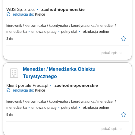
WBS Sp. z o.o.
zachodniopomorskie
relokacja do:
Kielce
kierownik / kierowniczka / koordynator / koordynatorka / menedżer /
menedżerka
umowa o pracę
pełny etat
rekrutacja online
3 dni
pokaż opis
Miejsce pracy: praca stacjonarna Kielce Opis stanowiska pracy / zadania:
Zarządzanie bieżącym funkcjonowaniem kompleksu turystycznego oraz
Menedżer / Menedżerka Obiektu
organizacją pracy zespołu. Koordynowanie pracy działów: rezerwacji,
obsługi ruchu turystycznego, utrzymania obiektu oraz punktów sprzedaży.
Turystycznego
Zapewnienie...
Klient portalu Praca.pl
zachodniopomorskie
relokacja do:
Kielce
kierownik / kierowniczka / koordynator / koordynatorka / menedżer /
menedżerka
umowa o pracę
pełny etat
rekrutacja online
8 dni
pokaż opis