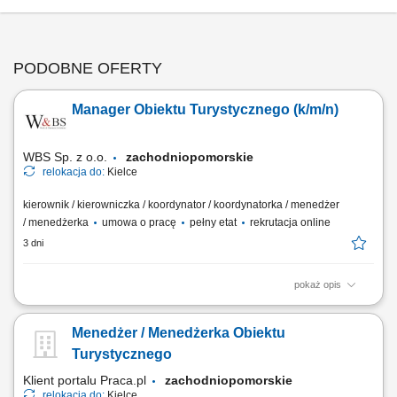
PODOBNE OFERTY
Manager Obiektu Turystycznego (k/m/n)
WBS Sp. z o.o.
zachodniopomorskie
relokacja do:
Kielce
kierownik / kierowniczka / koordynator / koordynatorka / menedżer
/ menedżerka
umowa o pracę
pełny etat
rekrutacja online
3 dni
pokaż opis
Miejsce pracy: praca stacjonarna Kielce Opis stanowiska pracy /
zadania: Zarządzanie bieżącym funkcjonowaniem kompleksu
Menedżer / Menedżerka Obiektu
turystycznego oraz organizacją pracy zespołu. Koordynowanie pracy
działów: rezerwacji, obsługi ruchu turystycznego, utrzymania obiektu
Turystycznego
oraz punktów sprzedaży. Zapewnienie...
Klient portalu Praca.pl
zachodniopomorskie
relokacja do:
Kielce