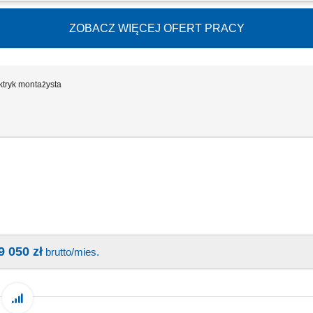
mbly of cable routes; assembly of cable lines; assembly of sockets, switches; asse
of switchboards and control cabinets;
ZOBACZ WIĘCEJ OFERT PRACY
ktryk montażysta
9 050 zł
brutto/mies.