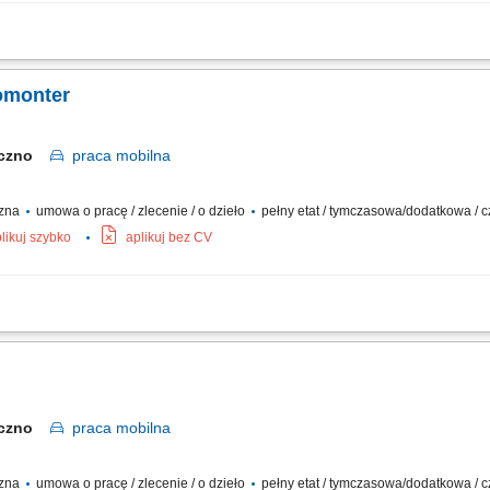
ktach przemysłowych, centrach handlowych oraz budynkach mieszkalnych. Moderniza
romonter
eczno
praca
mobilna
czna
umowa o pracę / zlecenie / o dzieło
pełny etat / tymczasowa/dodatkowa / c
likuj szybko
aplikuj bez CV
ktach przemysłowych, handlowych i mieszkalnych; Modernizacja istniejących instal
eczno
praca
mobilna
czna
umowa o pracę / zlecenie / o dzieło
pełny etat / tymczasowa/dodatkowa / c