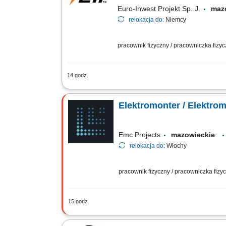
Euro-Inwest Projekt Sp. J.
maz
relokacja do:
Niemcy
pracownik fizyczny / pracowniczka fizy
14 godz.
Komunikacja z Kierownictwem w języku 
Montaż instalacji elektrycznych. Montaż
Elektromonter / Elektro
Emc Projects
mazowieckie
relokacja do:
Włochy
pracownik fizyczny / pracowniczka fiz
15 godz.
Zakres obowiązków: Realizacja prac m
zgodnie z obowiązującymi standardami