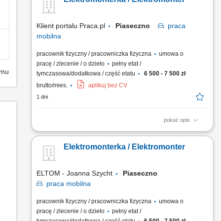
Klient portalu Praca.pl
Piaseczno
praca
mobilna
pracownik fizyczny / pracowniczka fizyczna
umowa o
pracę / zlecenie / o dzieło
pełny etat /
emu
tymczasowa/dodatkowa / część etatu
6 500 - 7 500 zł
brutto/mies.
aplikuj bez CV
1 dni
pokaż opis
Montaż instalacji elektrycznych w obiektach przemysłowych,
centrach handlowych oraz budynkach mieszkalnych.
Elektromonterka / Elektromonter
Modernizacja istniejących instalacji elektrycznych we
wskazanych obiektach.
ELTOM - Joanna Szycht
Piaseczno
praca
mobilna
pracownik fizyczny / pracowniczka fizyczna
umowa o
pracę / zlecenie / o dzieło
pełny etat /