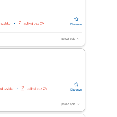
j szybko
aplikuj bez CV
pokaż opis
wych. Montaż gniazdek, przełączników.
kuj szybko
aplikuj bez CV
pokaż opis
emysłowych w Europie. Wykonywanie prac
two podczas realizacji zadań.