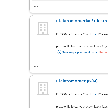
1 dni
Montaż instalacji elektrycznych w obie
wskazanych obiektach.
Elektromonterka / Elekt
ELTOM - Joanna Szycht
Pias
pracownik fizyczny / pracowniczka fizy
Szukamy 2 pracowników
ap
7 dni
Montaż instalacji elektrycznych w obie
handlowych i mieszkalnych;
Elektromonter (K/M)
ELTOM - Joanna Szycht
Pias
pracownik fizyczny / pracowniczka fizy