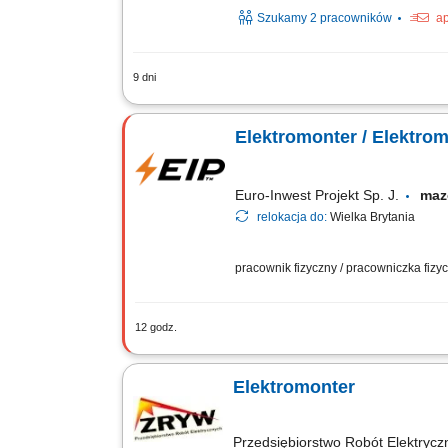
Szukamy 2 pracowników
ap
9 dni
Montaż instalacji elektrycznej w obiek
przemysłowych, centrach handlowych, 
Elektromonter / Elektro
Euro-Inwest Projekt Sp. J.
maz
relokacja do:
Wielka Brytania
pracownik fizyczny / pracowniczka fiz
12 godz.
Montaż i budowa tras oraz linii kablow
rozdzielnic i szaf sterowniczych.
Elektromonter
Przedsiębiorstwo Robót Elektrycz