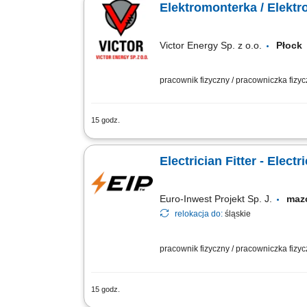
Elektromonterka / Elektr
Victor Energy Sp. z o.o.
Płoc
pracownik fizyczny / pracowniczka fizy
15 godz.
Opis stanowiska: Praca mobilna – realiz
Electrician Fitter - Electr
Euro-Inwest Projekt Sp. J.
maz
relokacja do:
śląskie
pracownik fizyczny / pracowniczka fizy
15 godz.