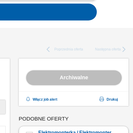
mbly of electrical installations; assembly of
Poprzednia
oferta
Następna
oferta
Archiwalne
Włącz job alert
Drukuj
PODOBNE OFERTY
Elektromonterka / Elektromonter