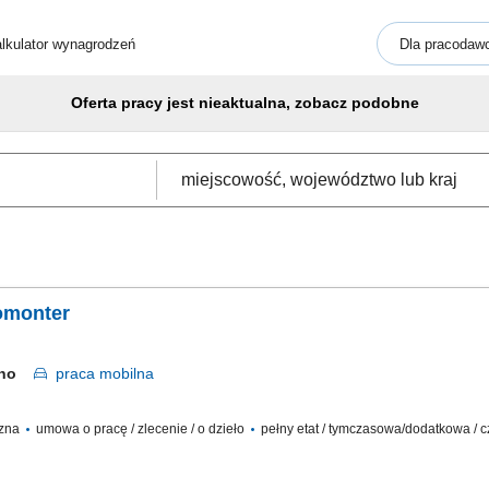
lkulator wynagrodzeń
Dla pracodaw
Oferta pracy jest nieaktualna, zobacz podobne
romonter
czno
praca
mobilna
czna
umowa o pracę / zlecenie / o dzieło
pełny etat / tymczasowa/dodatkowa / c