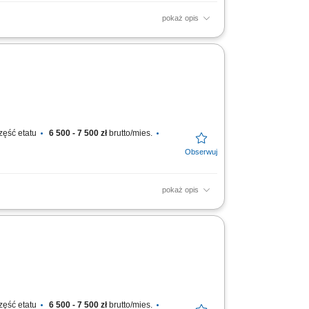
pokaż opis
cja istniejących instalacji elektrycznych we
zęść etatu
6 500 - 7 500 zł
brutto/mies.
pokaż opis
acji elektrycznych w obiektach przemysłowych,
zęść etatu
6 500 - 7 500 zł
brutto/mies.