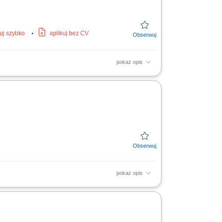
kuj szybko
aplikuj bez CV
pokaż opis
pokaż opis
ą techniczną; instalacja paneli
ządek na stanowisku pracy;