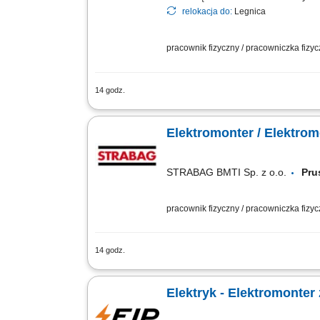
relokacja do:
Legnica
pracownik fizyczny / pracowniczka fizy
14 godz.
montaż instalacji elektrycznych
Elektromonter / Elektro
STRABAG BMTI Sp. z o.o.
Pr
pracownik fizyczny / pracowniczka fizy
14 godz.
Miejsce pracy: Pruszków (woj. mazowie
fotowoltaicznych na dachach i na grunc
Elektryk - Elektromonter