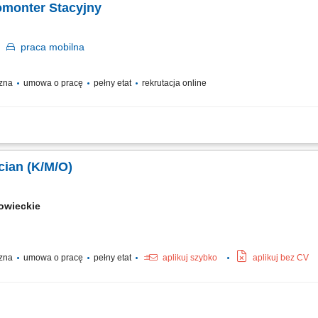
omonter Stacyjny
k
praca
mobilna
czna
umowa o pracę
pełny etat
rekrutacja online
acje na terenie całej Polski
ician (K/M/O)
owieckie
czna
umowa o pracę
pełny etat
aplikuj szybko
aplikuj bez CV