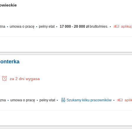
owieckie
czna
umowa o pracę
pełny etat
17 000 - 20 000 zł
brutto/mies.
apliku
niemieckim na miejscu pracy. Budowa i montaż tras kablowych. Montaż linii kablo
 urządzeń sterowania i oświetlenia. Montaż rozdzielnic i szaf sterowniczych.
monterka
za 2 dni wygasa
yczna
umowa o pracę
pełny etat
Szukamy kilku pracowników
apli
ontażowych oraz serwisowych przy instalacjach elektrycznych na projektach prz
 i wymaganiami technicznymi. Współpraca z zespołem oraz dbałość o bezpieczeńs