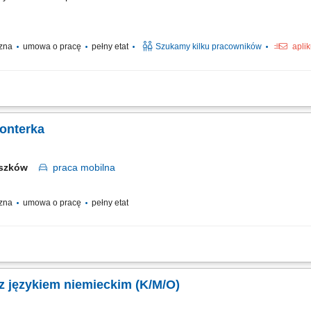
czna
umowa o pracę
pełny etat
Szukamy kilku pracowników
apli
monterka
uszków
praca
mobilna
czna
umowa o pracę
pełny etat
ckie) Zadania montaż kompozytowych stelaży i systemów PV zgodnie z dokumentacj
ie; wsparcie zespołu podczas realizacji projektów; dbanie o bezpieczeństwo i por
 z językiem niemieckim (K/M/O)