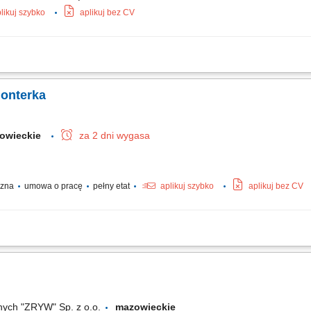
likuj szybko
aplikuj bez CV
tach przemysłowych, centrach handlowych, budynkach mieszkalnych, Modernizacja in
budynkach mieszkalnych.
monterka
owieckie
za 2 dni wygasa
yczna
umowa o pracę
pełny etat
aplikuj szybko
aplikuj bez CV
ych. Instalacja gniazdek, przełączników i kompletnych instalacji elektrycznych. Mo
nych "ZRYW" Sp. z o.o.
mazowieckie