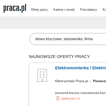
Oferty pracy
Kariera i rozwój
Pracodawcy
Ka
NAJNOWSZE OFERTY PRACY
Elektromonterka / Elekt
Klient portalu Praca.pl
Piase
pracownik fizyczny / pracowniczka fizy
aplikuj bez CV