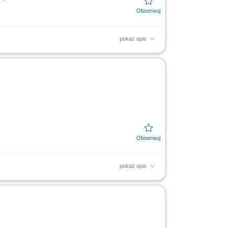
pokaż opis
stalacji elektrycznej w obiektach
pokaż opis
ntaż urządzeń sterowania i oświetlenia. Montaż