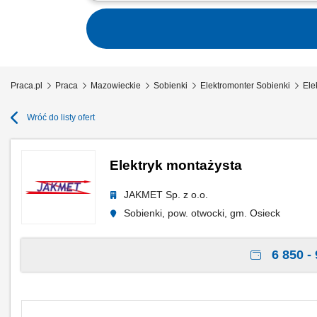
RESPONSIBILITIES: construction and asse
control devices and lighting; assembly 
Praca.pl
Praca
Mazowieckie
Sobienki
Elektromonter Sobienki
Ele
Wróć do listy ofert
Elektryk montażysta
JAKMET Sp. z o.o.
Sobienki, pow. otwocki, gm. Osieck
6 850 - 