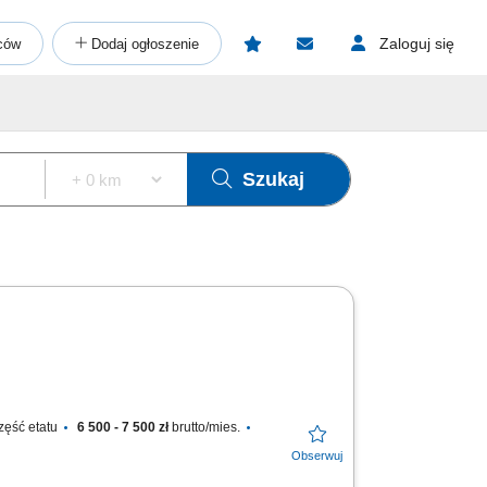
Zaloguj się
ców
Dodaj ogłoszenie
Szukaj
zęść etatu
6 500 - 7 500 zł
brutto/mies.