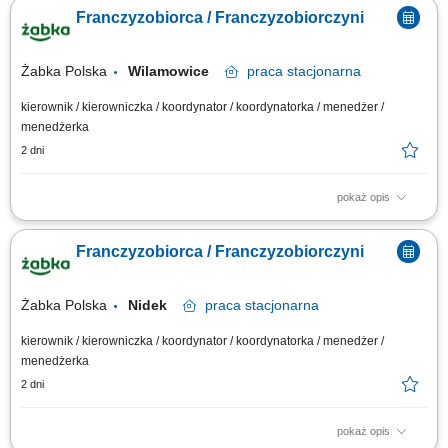
oparciu o sprawdzony model biznesowy. Dbanie o wysoką jakość obsługi.
Franczyzobiorca / Franczyzobiorczyni
Monitorowanie stanów magazynowych i zamówień. Dostosowywanie
asortymentu sklepu do potrzeb lokalnego rynku. Współpraca z centralą w
zakresie działań...
Żabka Polska
Wilamowice
praca
stacjonarna
kierownik / kierowniczka / koordynator / koordynatorka / menedżer /
menedżerka
2 dni
pokaż opis
Główne zadania: Prowadzenie własnej działalności gospodarczej w
oparciu o sprawdzony model biznesowy. Dbanie o wysoką jakość obsługi.
Franczyzobiorca / Franczyzobiorczyni
Monitorowanie stanów magazynowych i zamówień. Dostosowywanie
asortymentu sklepu do potrzeb lokalnego rynku. Współpraca z centralą w
zakresie działań...
Żabka Polska
Nidek
praca
stacjonarna
kierownik / kierowniczka / koordynator / koordynatorka / menedżer /
menedżerka
2 dni
pokaż opis