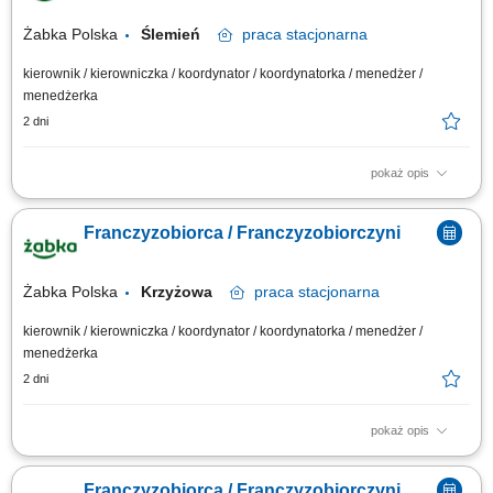
Żabka Polska
Ślemień
praca
stacjonarna
kierownik / kierowniczka / koordynator / koordynatorka / menedżer /
menedżerka
2 dni
pokaż opis
Główne zadania: Prowadzenie własnej działalności gospodarczej w
oparciu o sprawdzony model biznesowy. Dbanie o wysoką jakość obsługi.
Franczyzobiorca / Franczyzobiorczyni
Monitorowanie stanów magazynowych i zamówień. Dostosowywanie
asortymentu sklepu do potrzeb lokalnego rynku. Współpraca z centralą w
zakresie działań...
Żabka Polska
Krzyżowa
praca
stacjonarna
kierownik / kierowniczka / koordynator / koordynatorka / menedżer /
menedżerka
2 dni
pokaż opis
Główne zadania: Prowadzenie własnej działalności gospodarczej w
oparciu o sprawdzony model biznesowy. Dbanie o wysoką jakość obsługi.
Franczyzobiorca / Franczyzobiorczyni