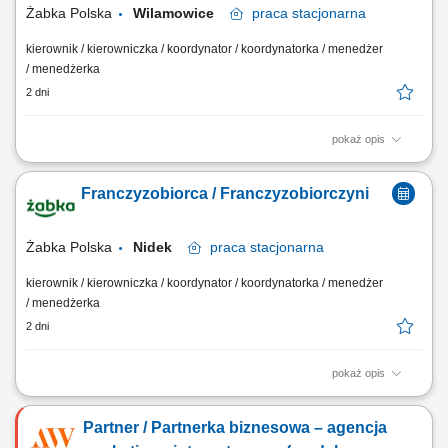
Żabka Polska
Wilamowice
praca
stacjonarna
kierownik / kierowniczka / koordynator / koordynatorka / menedżer
/ menedżerka
2 dni
pokaż opis
Główne zadania: Prowadzenie własnej działalności gospodarczej w
oparciu o sprawdzony model biznesowy. Dbanie o wysoką jakość
Franczyzobiorca / Franczyzobiorczyni
obsługi. Monitorowanie stanów magazynowych i zamówień.
Dostosowywanie asortymentu sklepu do potrzeb lokalnego rynku.
Współpraca z centralą w zakresie działań...
Żabka Polska
Nidek
praca
stacjonarna
kierownik / kierowniczka / koordynator / koordynatorka / menedżer
/ menedżerka
2 dni
pokaż opis
Główne zadania: Prowadzenie własnej działalności gospodarczej w
oparciu o sprawdzony model biznesowy. Dbanie o wysoką jakość
Partner / Partnerka biznesowa – agencja
obsługi. Monitorowanie stanów magazynowych i zamówień.