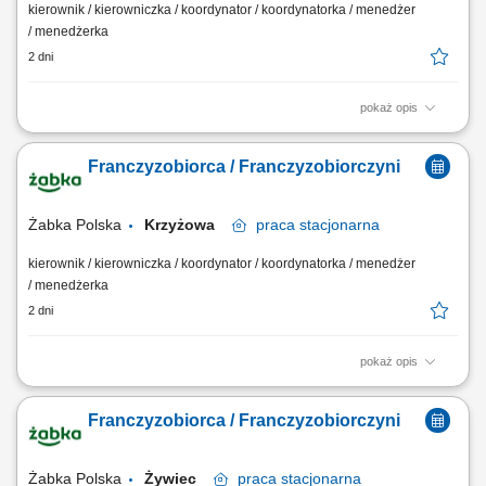
kierownik / kierowniczka / koordynator / koordynatorka / menedżer
/ menedżerka
2 dni
pokaż opis
Główne zadania: Prowadzenie własnej działalności gospodarczej w
oparciu o sprawdzony model biznesowy. Dbanie o wysoką jakość
Franczyzobiorca / Franczyzobiorczyni
obsługi. Monitorowanie stanów magazynowych i zamówień.
Dostosowywanie asortymentu sklepu do potrzeb lokalnego rynku.
Współpraca z centralą w zakresie działań...
Żabka Polska
Krzyżowa
praca
stacjonarna
kierownik / kierowniczka / koordynator / koordynatorka / menedżer
/ menedżerka
2 dni
pokaż opis
Główne zadania: Prowadzenie własnej działalności gospodarczej w
oparciu o sprawdzony model biznesowy. Dbanie o wysoką jakość
Franczyzobiorca / Franczyzobiorczyni
obsługi. Monitorowanie stanów magazynowych i zamówień.
Dostosowywanie asortymentu sklepu do potrzeb lokalnego rynku.
Współpraca z centralą w zakresie działań...
Żabka Polska
Żywiec
praca
stacjonarna