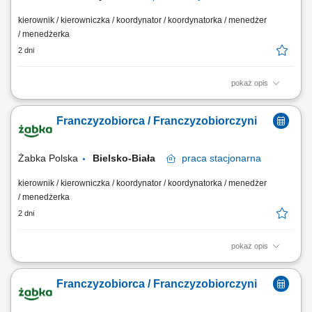
kierownik / kierowniczka / koordynator / koordynatorka / menedżer
/ menedżerka
2 dni
pokaż opis
Główne zadania: Prowadzenie własnej działalności gospodarczej w
oparciu o sprawdzony model biznesowy. Dbanie o wysoką jakość
Franczyzobiorca / Franczyzobiorczyni
obsługi. Monitorowanie stanów magazynowych i zamówień.
Dostosowywanie asortymentu sklepu do potrzeb lokalnego rynku.
Współpraca z centralą w zakresie działań...
Żabka Polska
Bielsko-Biała
praca
stacjonarna
kierownik / kierowniczka / koordynator / koordynatorka / menedżer
/ menedżerka
2 dni
pokaż opis
Główne zadania: Prowadzenie własnej działalności gospodarczej w
oparciu o sprawdzony model biznesowy. Dbanie o wysoką jakość
Franczyzobiorca / Franczyzobiorczyni
obsługi. Monitorowanie stanów magazynowych i zamówień.
Dostosowywanie asortymentu sklepu do potrzeb lokalnego rynku.
Współpraca z centralą w zakresie działań...