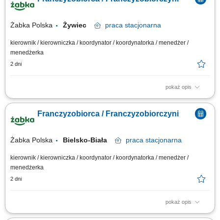
Monitorowanie stanów magazynowych i zamówień. Dostosowywanie
asortymentu sklepu do potrzeb lokalnego rynku. Współpraca z centralą w
zakresie działań...
Żabka Polska
Żywiec
praca
stacjonarna
kierownik / kierowniczka / koordynator / koordynatorka / menedżer /
menedżerka
2 dni
pokaż opis
Główne zadania: Prowadzenie własnej działalności gospodarczej w
oparciu o sprawdzony model biznesowy. Dbanie o wysoką jakość obsługi.
Franczyzobiorca / Franczyzobiorczyni
Monitorowanie stanów magazynowych i zamówień. Dostosowywanie
asortymentu sklepu do potrzeb lokalnego rynku. Współpraca z centralą w
zakresie działań...
Żabka Polska
Bielsko-Biała
praca
stacjonarna
kierownik / kierowniczka / koordynator / koordynatorka / menedżer /
menedżerka
2 dni
pokaż opis
Główne zadania: Prowadzenie własnej działalności gospodarczej w