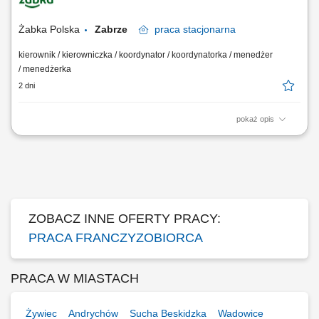
Dostosowywanie asortymentu sklepu do potrzeb lokalnego rynku.
Współpraca z centralą w zakresie działań...
Żabka Polska
Zabrze
praca
stacjonarna
kierownik / kierowniczka / koordynator / koordynatorka / menedżer
/ menedżerka
2 dni
pokaż opis
Główne zadania: Prowadzenie własnej działalności gospodarczej w
oparciu o sprawdzony model biznesowy. Dbanie o wysoką jakość
obsługi. Monitorowanie stanów magazynowych i zamówień.
Dostosowywanie asortymentu sklepu do potrzeb lokalnego rynku.
Współpraca z centralą w zakresie działań...
ZOBACZ INNE OFERTY PRACY:
PRACA FRANCZYZOBIORCA
PRACA W MIASTACH
Żywiec
Andrychów
Sucha Beskidzka
Wadowice