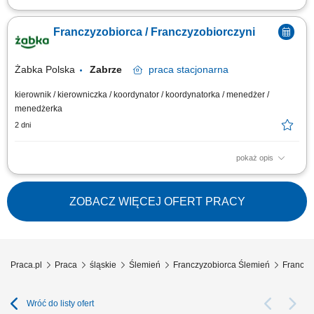
Główne zadania: Prowadzenie własnej działalności gospodarczej w
oparciu o sprawdzony model biznesowy. Dbanie o wysoką jakość obsługi.
Franczyzobiorca / Franczyzobiorczyni
Monitorowanie stanów magazynowych i zamówień. Dostosowywanie
asortymentu sklepu do potrzeb lokalnego rynku. Współpraca z centralą w
zakresie działań...
Żabka Polska
Zabrze
praca
stacjonarna
kierownik / kierowniczka / koordynator / koordynatorka / menedżer /
menedżerka
2 dni
pokaż opis
Główne zadania: Prowadzenie własnej działalności gospodarczej w
oparciu o sprawdzony model biznesowy. Dbanie o wysoką jakość obsługi.
Monitorowanie stanów magazynowych i zamówień. Dostosowywanie
ZOBACZ WIĘCEJ OFERT PRACY
asortymentu sklepu do potrzeb lokalnego rynku. Współpraca z centralą w
zakresie działań...
Praca.pl
Praca
śląskie
Ślemień
Franczyzobiorca Ślemień
Franczy
Wróć do listy ofert