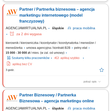
Główne zadania: Prowadzenie własnej działalności gospodarczej w
oparciu o sprawdzony model biznesowy. Dbanie o wysoką jakość obsługi.
Partner / Partnerka biznesowa – agencja
Monitorowanie stanów magazynowych i zamówień. Dostosowywanie
asortymentu sklepu do potrzeb lokalnego rynku. Współpraca z centralą w
marketingu internetowego (model
zakresie działań...
franczyzowy)
AGENCJAWIRTUALNA.PL
śląskie
praca
mobilna
za 2 dni wygasa
kierownik / kierowniczka / koordynator / koordynatorka / menedżer /
menedżerka
umowa agencyjna / kontrakt B2B
pełny etat
15 000 - 30 000 zł
/ mies. (w zal. od umowy)
Szukamy kilku pracowników
aplikuj szybko
aplikuj bez CV
3 godz.
pokaż opis
Zakres działania prowadzenie własnej działalności w modelu
franczyzowym pod marką agencji marketingowej; aktywne pozyskiwanie
Partner Biznesowy / Partnerka
oraz obsługa klientów biznesowych; sprzedaż usług marketingu
internetowego (strony WWW, sklepy internetowe, social media, SEO/SEM,
Biznesowa – agencja marketingu online
wideo reklamowe) oraz usług...
AGENCJAWIRTUALNA.PL
śląskie
praca
mobilna