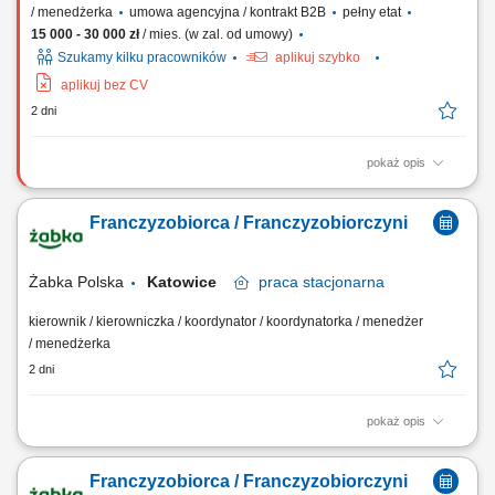
/ menedżerka
umowa agencyjna / kontrakt B2B
pełny etat
15 000 - 30 000 zł
/ mies. (w zal. od umowy)
Szukamy kilku pracowników
aplikuj szybko
aplikuj bez CV
2 dni
pokaż opis
Zakres działania: rozwijanie własnej działalności w branży marketingu
internetowego w oparciu o model franczyzowy; pozyskiwanie klientów
Franczyzobiorca / Franczyzobiorczyni
biznesowych i budowanie długofalowych relacji; sprzedaż usług takich
jak: strony internetowe, sklepy online, SEO/SEM, kampanie social
media, materiały...
Żabka Polska
Katowice
praca
stacjonarna
kierownik / kierowniczka / koordynator / koordynatorka / menedżer
/ menedżerka
2 dni
pokaż opis
Główne zadania: Prowadzenie własnej działalności gospodarczej w
oparciu o sprawdzony model biznesowy. Dbanie o wysoką jakość
Franczyzobiorca / Franczyzobiorczyni
obsługi. Monitorowanie stanów magazynowych i zamówień.