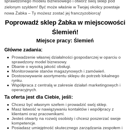
sprawdzonego modelu biznesowego i otwórz swój sklep pod
zielonym szyldem! Być może właśnie w Twojej okolicy powstaje
nowa Żabka – Ty możesz zostać jej franczyzobiorcą!
Poprowadź sklep Żabka w miejscowości
Ślemień!
Miejsce pracy: Ślemień
Główne zadania:
Prowadzenie własnej działalności gospodarczej w oparciu o
sprawdzony model biznesowy.
Dbanie o wysoką jakość obsługi.
Monitorowanie stanów magazynowych i zamówień.
Dostosowywanie asortymentu sklepu do potrzeb lokalnego
rynku.
Współpraca z centralą w zakresie działań marketingowych i
operacyjnych.
Ta oferta jest dla Ciebie, jeśli:
Chcesz być własnym szefem i prowadzić swój sklep.
Masz łatwość w nawiązywaniu kontaktów i współpracy z
klientami oraz pracownikami.
Jesteś otwarty na rozwój osobisty i chcesz poszerzać swoje
kompetencje.
Posiadasz umiejętność skutecznego zarządzania zespołem i