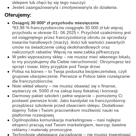
sklepem lub chęci by się tego nauczyć.
Jesteś zaangażowany/a i zmotywowany/a do działania.
Oferujemy:
Osiągnij 30 000* zł przychodu miesięcznie
*83,98 % franczyzobiorców osiągnęło 30 000 zł lub więcej
przychodu w okresie 01- 06.2025 r. Przychód uzależniony jest
od osiągniętego przez franczyzobiorcę obrotu ze sprzedaży
towarów handlowych (marży), ilości lub wartości zawartych
umów na świadczenie usług okołohandlowych oraz
naliczonych rabatów. Więcej na www.zabka.pl/franczyza.
W pełni wyposażony sklep – nie musisz mieć własnego lokalu,
to my pozyskujemy dla Ciebie nieruchomość. Otrzymujesz też
sprzęt i towar, który przyjdzie pod Twoje drzwi.
Polisa na biznes – to Twoja poduszka bezpieczeństwa, czyli
grupowe ubezpieczenie. Pierwsze w Polsce takie rozwiązanie
dla franczyzobiorców.
Niski wkład własny – nie musisz obawiać się o finanse,
wystarczy ok. 5000 zł na zakup kasy fiskalnej i koncesji.
Darmowy pakiet szkoleń i pełne wsparcie – pomożemy Ci
postawić pierwsze kroki. Jako kandydat na franczyzobiorcę
przejdziesz szkolenie przed otwarciem sklepu. Dodatkowo
dajemy Tobie i Twoim pracownikom możliwość nauki na
platformie rozwojowej.
Ogólnopolska komunikacja marketingowa – nasi najlepsi
eksperci pracują nad Twoim marketingiem, tworząc świetne
reklamy i materiały promocyjne.
Technologie ułatwiające zarządzanie – nie musisz inwestować