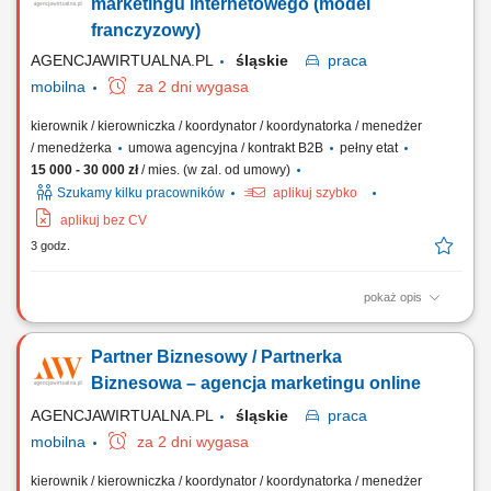
Dostosowywanie asortymentu sklepu do potrzeb lokalnego rynku.
marketingu internetowego (model
Współpraca z centralą w zakresie działań...
franczyzowy)
AGENCJAWIRTUALNA.PL
śląskie
praca
mobilna
za 2 dni wygasa
kierownik / kierowniczka / koordynator / koordynatorka / menedżer
/ menedżerka
umowa agencyjna / kontrakt B2B
pełny etat
15 000 - 30 000 zł
/ mies. (w zal. od umowy)
Szukamy kilku pracowników
aplikuj szybko
aplikuj bez CV
3 godz.
pokaż opis
Zakres działania prowadzenie własnej działalności w modelu
franczyzowym pod marką agencji marketingowej; aktywne
Partner Biznesowy / Partnerka
pozyskiwanie oraz obsługa klientów biznesowych; sprzedaż usług
marketingu internetowego (strony WWW, sklepy internetowe, social
Biznesowa – agencja marketingu online
media, SEO/SEM, wideo reklamowe) oraz usług...
AGENCJAWIRTUALNA.PL
śląskie
praca
mobilna
za 2 dni wygasa
kierownik / kierowniczka / koordynator / koordynatorka / menedżer