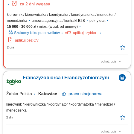
za 2 dni wygasa
kierownik / kierowniczka / koordynator / koordynatorka / menedżer /
menedżerka
umowa agencyjna / kontrakt B2B
pełny etat
15 000 - 30 000 zł
/ mies. (w zal. od umowy)
Szukamy kilku pracowników
aplikuj szybko
aplikuj bez CV
2 dni
pokaż opis
Zakres działania: rozwijanie własnej działalności w branży marketingu
internetowego w oparciu o model franczyzowy; pozyskiwanie klientów
Franczyzobiorca / Franczyzobiorczyni
biznesowych i budowanie długofalowych relacji; sprzedaż usług takich
jak: strony internetowe, sklepy online, SEO/SEM, kampanie social media,
materiały...
Żabka Polska
Katowice
praca
stacjonarna
kierownik / kierowniczka / koordynator / koordynatorka / menedżer /
menedżerka
2 dni
pokaż opis