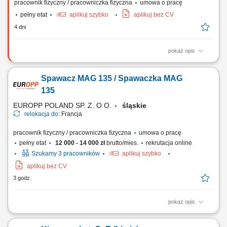
pracownik fizyczny / pracowniczka fizyczna
umowa o pracę
pełny etat
aplikuj szybko
aplikuj bez CV
4 dni
pokaż opis
RESPONSIBILITIES: construction and assembly of cable routes;
assembly of cable lines; assembly of sockets, switches; assembly of
Spawacz MAG 135 / Spawaczka MAG
electrical installations; assembly of control devices and lighting;
assembly of switchboards and control cabinets;
135
EUROPP POLAND SP. Z. O O.
śląskie
relokacja do:
Francja
pracownik fizyczny / pracowniczka fizyczna
umowa o pracę
pełny etat
12 000 - 14 000 zł
brutto/mies.
rekrutacja online
Szukamy 3 pracowników
aplikuj szybko
aplikuj bez CV
3 godz.
pokaż opis
Zakres obowiązków: spawanie słupów i wsporników wykorzystywanych
w konstrukcjach stalowych, wykonywanie spoin metodą MAG 135 na