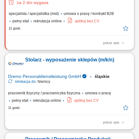
za 2 dni wygasa
specjalista / specjalistka (mid)
umowa o pracę / kontrakt B2B
pełny etat
rekrutacja online
aplikuj bez CV
11 godz.
pokaż opis
Nawiązywanie i utrzymywanie relacji biznesowych z sektorem
edukacyjnym w obszarze języka angielskiego, Organizowanie spotkań
Stolarz - wyposażenie sklepów (m/k/n)
informacyjnych, szkoleń i prezentacji produktów edukacyjnych,
Wspieranie szkół w doborze materiałów dydaktycznych, Analiza rynku i
działań konkurencji w branży...
Dremo Personaldienstleistung GmbH
śląskie
relokacja do:
Niemcy
pracownik fizyczny / pracowniczka fizyczna
umowa o pracę
pełny etat
rekrutacja online
aplikuj bez CV
11 godz.
pokaż opis
Obowiązki: Przygotowywanie i organizacja procesów pracy – od cięcia
po finalny montaż; Wykonywanie wyposażenia sklepów zgodnie z