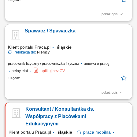
pokaż opis
Podstawowe informacje: Lokalizacja: Magdeburg, Niemcy; Start pracy:
Od zaraz lub w dogodnym dla Ciebie terminie; Czas trwania pracy:
Spawacz / Spawaczka
Długoterminowe zatrudnienie; Opis stanowiska Obsługa oraz
ustawianie maszyn drukarskich zgodnie ze specyfikacją zleceń
produkcyjnych. Przygotowywanie urządzeń do...
Klient portalu Praca.pl
śląskie
relokacja do:
Niemcy
pracownik fizyczny / pracowniczka fizyczna
umowa o pracę
pełny etat
aplikuj bez CV
10 godz.
pokaż opis
spawanie metodą MAG 135 we wszystkich pozycjach, szlifowanie i
przygotowywanie spoin, obróbka oraz wykańczanie elementów
Konsultant / Konsultantka ds.
metalowych, montaż konstrukcji metalowych zgodnie z dokumentacją
techniczną, czytanie rysunku technicznego, lakierowanie elementów
Współpracy z Placówkami
metodą natryskową, wykonywanie prac...
Edukacyjnymi
Klient portalu Praca.pl
śląskie
praca
mobilna