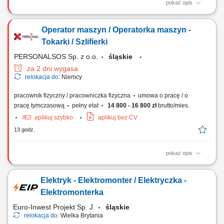
pokaż opis
Twój dzień w pracy: Praca fizyczna bezpośrednio przy maszynach
kuźniczych i piecach. Wyciąganie gorących materiałów z pieca i
Operator maszyn / Operatorka maszyn -
przekazywanie ich do formowania. Udział w procesie tłoczenia
gotowych elementów z półfabrykatów stalowych. Ręczny transport i
Tokarki / Szlifierki
manipulacja ciężkimi...
PERSONALSOS Sp. z o.o.
śląskie
za 2 dni wygasa
relokacja do:
Niemcy
pracownik fizyczny / pracowniczka fizyczna
umowa o pracę / o
pracę tymczasową
pełny etat
14 800 - 16 800 zł
brutto/mies.
aplikuj szybko
aplikuj bez CV
13 godz.
pokaż opis
Zadania: Obsługa szlifierek do wałków w obróbki konwencjonalnej;
Szlifowanie dużych wałów korbowych i napędowych do 5000 mm;
Elektryk - Elektromonter / Elektryczka -
Dobór optymalnych parametrów obróbki; Wykonywanie pomiarów
kontrolnych oraz bieżąca kontrola jakości; Realizacja zleceń na
Elektromonterka
podstawie dokumentacji technicznej;...
Euro-Inwest Projekt Sp. J.
śląskie
relokacja do:
Wielka Brytania