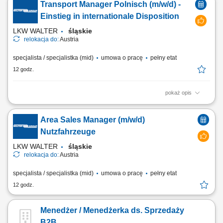
Transport Manager Polnisch (m/w/d) -
specjalistycznych maszyn i środków. Wykonywanie sezonowych prac
związanych z pielęgnacją terenów zielonych, w tym koszenie trawy.
Einstieg in internationale Disposition
Realizacja innych prac...
LKW WALTER
śląskie
relokacja do:
Austria
specjalista / specjalistka (mid)
umowa o pracę
pełny etat
12 godz.
pokaż opis
Stellenbeschreibung Deine Aufgaben Transportabwicklung: Nach der
übergeordneten Transportplanung übernimmst du die tägliche
Area Sales Manager (m/w/d)
Disposition und begleitest internationale Transporte zuverlässig durch
die operative Abwicklung; Wirtschaftliche Entscheidungen: Du
Nutzfahrzeuge
vergleichst verfügbare...
LKW WALTER
śląskie
relokacja do:
Austria
specjalista / specjalistka (mid)
umowa o pracę
pełny etat
12 godz.
Menedżer / Menedżerka ds. Sprzedaży
B2B