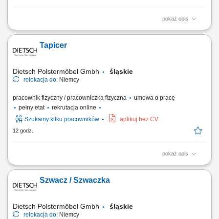
pokaż opis
Zadania: obsługa wózków widłowych wysokiego składu; obsługa
wózków czołowych (frontowych) transport oraz składowanie części do
Tapicer
wagonów kolejowych; załadunek i rozładunek towarów; przestrzeganie
zasad bezpieczeństwa oraz obowiązujących procedur;
Dietsch Polstermöbel Gmbh
śląskie
relokacja do:
Niemcy
pracownik fizyczny / pracowniczka fizyczna
umowa o pracę
pełny etat
rekrutacja online
Szukamy kilku pracowników
aplikuj bez CV
12 godz.
pokaż opis
Twoje zadania Produkcja naszych mebli tapicerowanych (głównie
ręcznie). Montaż końcowy, tj. montaż wszystkich części. Mocowanie
Szwacz / Szwaczka
elementów funkcjonalnych do wstępnie tapicerowanych mebli. Obicie
stelaży i elementów formowanych wysokiej jakości tkaninami i skórami.
Dietsch Polstermöbel Gmbh
śląskie
relokacja do:
Niemcy