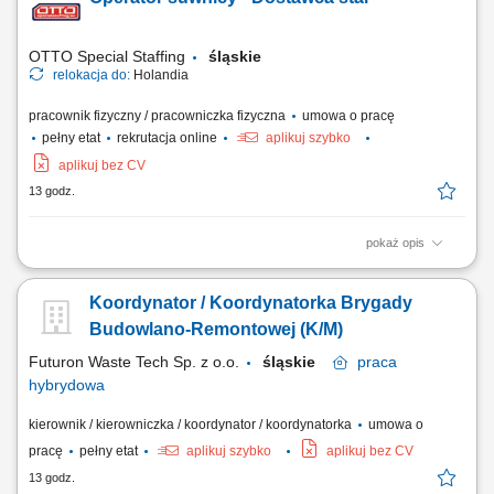
terenie Niemiec. Obsługa powierzonego zestawu ciężarowego oraz
dbanie o prawidłowe zabezpieczenie ładunku przed drogą. Aktywny
udział w pracach logistycznych i...
OTTO Special Staffing
śląskie
relokacja do:
Holandia
pracownik fizyczny / pracowniczka fizyczna
umowa o pracę
pełny etat
rekrutacja online
aplikuj szybko
aplikuj bez CV
13 godz.
pokaż opis
Twoje codzienne zadania Będziesz obsługiwać zamówienia klientów i
przenosić ciężkie stalowe elementy. Będziesz kompletować wszystkie
Koordynator / Koordynatorka Brygady
zamówienia na metalowe rury i rurki na podstawie otrzymanej listy.
Umieszczaj produkty stalowe na ciężarówkach lub paletach, w
Budowlano-Remontowej (K/M)
zależności od ich...
Futuron Waste Tech Sp. z o.o.
śląskie
praca
hybrydowa
kierownik / kierowniczka / koordynator / koordynatorka
umowa o
pracę
pełny etat
aplikuj szybko
aplikuj bez CV
13 godz.