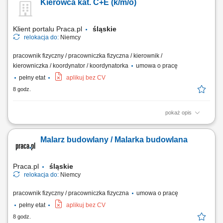
Kierowca kat. C+E (k/m/o)
stali czarnej, praca na materiałach o grubości 5–25 mm, spawanie
elementów głównie w pozycji pachwinowej (FW), kontrola jakości
wykonanych spoin.
Klient portalu Praca.pl
śląskie
relokacja do:
Niemcy
pracownik fizyczny / pracowniczka fizyczna / kierownik /
kierowniczka / koordynator / koordynatorka
umowa o pracę
pełny etat
aplikuj bez CV
8 godz.
pokaż opis
Prowadzenie pojazdów ciężarowych o DMC pow. 3,5 t z
przyczepami/naczepami w ramach zagranicznych projektów
Malarz budowlany / Malarka budowlana
budowlanych. Transport gabarytów, maszyn budowlanych oraz
elementów konstrukcyjnych pomiędzy lokalizacjami wykonawczymi.
Udział w bieżących pracach pomocniczo-logistycznych na terenie...
Praca.pl
śląskie
relokacja do:
Niemcy
pracownik fizyczny / pracowniczka fizyczna
umowa o pracę
pełny etat
aplikuj bez CV
8 godz.