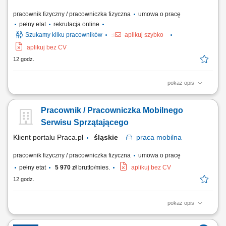
pracownik fizyczny / pracowniczka fizyczna
umowa o pracę
pełny etat
rekrutacja online
Szukamy kilku pracowników
aplikuj szybko
aplikuj bez CV
12 godz.
pokaż opis
Twoje zadania Produkcja i przygotowanie pokrowców tapicerskich z
elementami dekoracyjnymi Szycie tkanin i skór zgodnie ze specyfikacją
Pracownik / Pracowniczka Mobilnego
Wsparcie w projektowaniu i realizacji indywidualnych życzeń klientów;
Kontrola jakości gotowych produktów Pielęgnacja i konserwacja
Serwisu Sprzątającego
maszyn i narzędzi do szycia;
Klient portalu Praca.pl
śląskie
praca
mobilna
pracownik fizyczny / pracowniczka fizyczna
umowa o pracę
pełny etat
5 970 zł
brutto/mies.
aplikuj bez CV
12 godz.
pokaż opis
Pranie wykładzin oraz tapicerki. Mycie okien i powierzchni szklanych.
Doczyszczanie różnego rodzaju powierzchni z wykorzystaniem