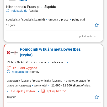
Klient portalu Praca.pl
śląskie
relokacja do:
Austria
specjalista / specjalistka (mid)
umowa o pracę
pełny etat
12 godz.
pokaż opis
Sprzedaż szerokiej gamy nowych i używanych pojazdów użytkowych
(ciągniki siodłowe, naczepy) bez ograniczeń co do marki; Kompleksowe
Pomocnik w kuźni metalowej (bez
doradztwo dla klientów B2B w zakresie zarządzania flotą oraz
finansowania; Aktywne rozwijanie i pozyskiwanie nowych rynków
języka)
sprzedażowych; Współpraca z...
PERSONALSOS Sp. z o.o.
śląskie
za 2 dni wygasa
relokacja do:
Niemcy
pracownik fizyczny / pracowniczka fizyczna
umowa o pracę / o
pracę tymczasową
pełny etat
11 000 - 11 500 zł
brutto/mies.
aplikuj szybko
aplikuj bez CV
13 godz.