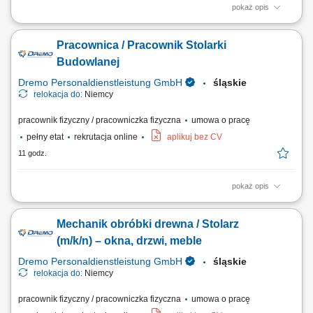
pokaż opis
Obowiązki: wykonywanie drewnianych schodów; montaż elementów w
warsztacie (schody, ściany, okna, drzwi, okładziny ścienne itp.)
Pracownica / Pracownik Stolarki
osadzanie okien w gotowych elementach ściennych; obsługa maszyn;
obróbka i wykończenie powierzchni drewnianych; Wymagania:
Budowlanej
wykształcenie zawodowe lub...
Dremo Personaldienstleistung GmbH
śląskie
relokacja do:
Niemcy
pracownik fizyczny / pracowniczka fizyczna
umowa o pracę
pełny etat
rekrutacja online
aplikuj bez CV
11 godz.
pokaż opis
Zakres obowiązków: Wykonywanie oraz montaż drewnianych schodów;
Składanie elementów stolarskich w warsztacie, m.in. ścian, drzwi, okien
Mechanik obróbki drewna / Stolarz
oraz okładzin; Montaż okien w przygotowanych konstrukcjach
ściennych; Obsługa maszyn i urządzeń stolarskich; Obróbka oraz
(m/k/n) – okna, drzwi, meble
wykańczanie powierzchni drewnianych;
Dremo Personaldienstleistung GmbH
śląskie
relokacja do:
Niemcy
pracownik fizyczny / pracowniczka fizyczna
umowa o pracę