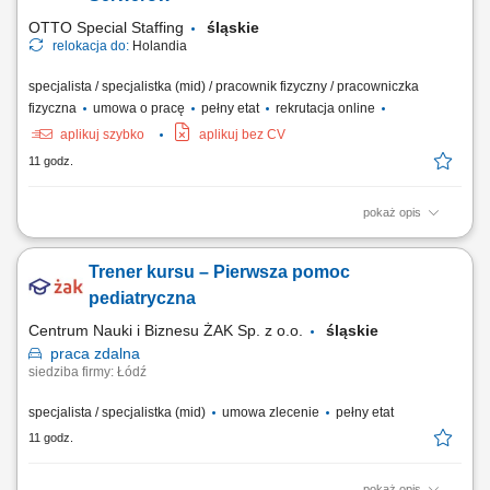
Biznesowych. CZEGO WYMAGAMY: Chęć...
OTTO Special Staffing
śląskie
relokacja do:
Holandia
specjalista / specjalistka (mid) / pracownik fizyczny / pracowniczka
fizyczna
umowa o pracę
pełny etat
rekrutacja online
aplikuj szybko
aplikuj bez CV
11 godz.
pokaż opis
Opis stanowiska: montaż i konfiguracja serwerów zgodnie z
dokumentacją techniczną oraz standardami jakości, składanie
Trener kursu – Pierwsza pomoc
podzespołów komputerowych i przygotowywanie urządzeń do dalszej
dystrybucji, realizacja zadań produkcyjnych zgodnie z harmonogramem
pediatryczna
i wymaganiami jakościowymi,...
Centrum Nauki i Biznesu ŻAK Sp. z o.o.
śląskie
praca
zdalna
siedziba firmy: Łódź
specjalista / specjalistka (mid)
umowa zlecenie
pełny etat
11 godz.
pokaż opis