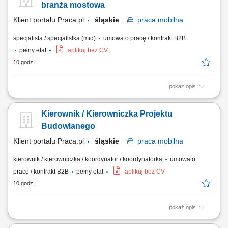
Kraków. With the capacity to support various clients, we offer a world of...
branża mostowa
Klient portalu Praca.pl
śląskie
praca
mobilna
specjalista / specjalistka (mid)
umowa o pracę / kontrakt B2B
pełny etat
aplikuj bez CV
10 godz.
pokaż opis
współpraca z kierownikiem budowy lub kierownikiem robót przy
realizacji inwestycji; przygotowywanie dokumentów sprzedażowych i
Kierownik / Kierowniczka Projektu
kontraktowych; prowadzenie korespondencji związanej z projektami;
opracowywanie i zgłaszanie wniosków materiałowych; archiwizacja
Budowlanego
dokumentacji technicznej,...
Klient portalu Praca.pl
śląskie
praca
mobilna
kierownik / kierowniczka / koordynator / koordynatorka
umowa o
pracę / kontrakt B2B
pełny etat
aplikuj bez CV
10 godz.
pokaż opis
kierowanie i nadzorowanie prac budowlanych zgodnie z dokumentacją
techniczną, harmonogramem i zasadami BHP; kontrola jakości i