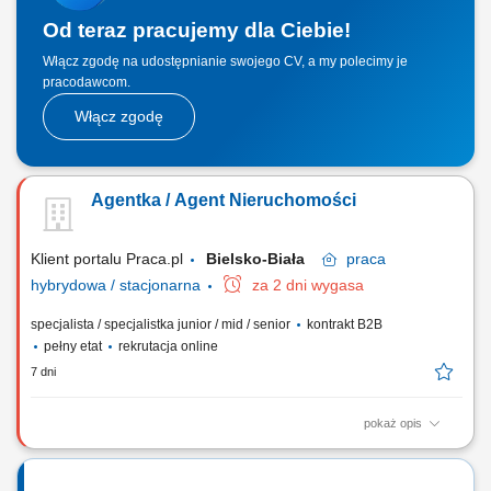
Od teraz pracujemy dla Ciebie!
Włącz zgodę na udostępnianie swojego CV, a my polecimy je
pracodawcom.
Włącz zgodę
Agentka / Agent Nieruchomości
Klient portalu Praca.pl
Bielsko-Biała
praca
hybrydowa / stacjonarna
za 2 dni wygasa
specjalista / specjalistka junior / mid / senior
kontrakt B2B
pełny etat
rekrutacja online
7 dni
pokaż opis
Gotowość do prowadzenia działalności gospodarczej. Samodzielność i
bardzo dobra organizacja pracy. Wysoka kultura osobista i
odpowiedzialność. Nastawienie na realizację celów i rozwój zawodowy.