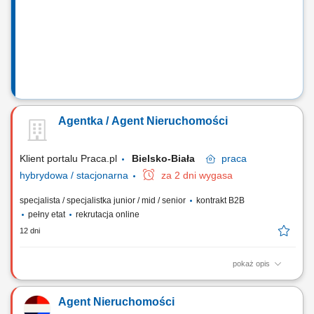
Systematyczność i zaangażowanie. Mile widziane doświadczenie w
sprzedaży lub branży...
Agentka / Agent Nieruchomości
Klient portalu Praca.pl
Bielsko-Biała
praca
hybrydowa / stacjonarna
za 2 dni wygasa
specjalista / specjalistka junior / mid / senior
kontrakt B2B
pełny etat
rekrutacja online
12 dni
pokaż opis
Obsługa transakcji nieruchomości na zasadzie wyłączności. Rozwijanie
kompetencji w ramach certyfikowanych szkoleń (podstawowych i
Agent Nieruchomości
zaawansowanych). Budowanie własnej marki na rynku dzięki wsparciu