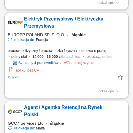
pokaż opis
Zadania Lakierowanie pociągów oraz wagonów osobowych w kabinie
lakierniczej zgodnie ze specyfikacją klienta; Przygotowywanie
Elektryk Przemysłowy / Elektryczka
powierzchni pod lakierowanie, w tym szlifowanie, maskowanie oraz
odtłuszczanie elementów; Dobieranie komponentów oraz samodzielne
Przemysłowa
mieszanie farb i lakierów; Kontrola...
EUROPP POLAND SP. Z. O O.
śląskie
relokacja do:
Francja
pracownik fizyczny / pracowniczka fizyczna
umowa o pracę
pełny etat
14 000 - 16 000 zł
brutto/mies.
rekrutacja online
Szukamy 4 pracowników
aplikuj szybko
aplikuj bez CV
11 godz.
pokaż opis
Zadania Układanie, podłączanie i mocowanie strukturalnych wiązek
elektrycznych wewnątrz pociągów; Montaż podzespołów, urządzeń
Agent / Agentka Retencji na Rynek
sterujących oraz komponentów elektrycznych taboru; Wykonywanie
prac montażowych w oparciu o schematy techniczne i wytyczne
Polski
kierownika produkcji;...
GCC7 Services Ltd
śląskie
relokacja do:
Malta