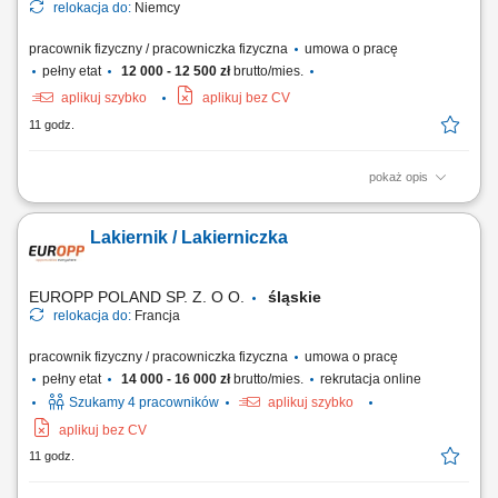
relokacja do:
Niemcy
pracownik fizyczny / pracowniczka fizyczna
umowa o pracę
pełny etat
12 000 - 12 500 zł
brutto/mies.
aplikuj szybko
aplikuj bez CV
11 godz.
pokaż opis
Opis stanowiska Obsługa maszyn i urządzeń służących do
bezpiecznego napełniania opakowań różnorodnymi produktami
Lakiernik / Lakierniczka
chemicznymi. Kompleksowe pakowanie gotowych wyrobów,
zabezpieczanie ich przed transportem oraz precyzyjne naklejanie
etykiet znamionowych. Przeprowadzanie bieżących kontroli...
EUROPP POLAND SP. Z. O O.
śląskie
relokacja do:
Francja
pracownik fizyczny / pracowniczka fizyczna
umowa o pracę
pełny etat
14 000 - 16 000 zł
brutto/mies.
rekrutacja online
Szukamy 4 pracowników
aplikuj szybko
aplikuj bez CV
11 godz.