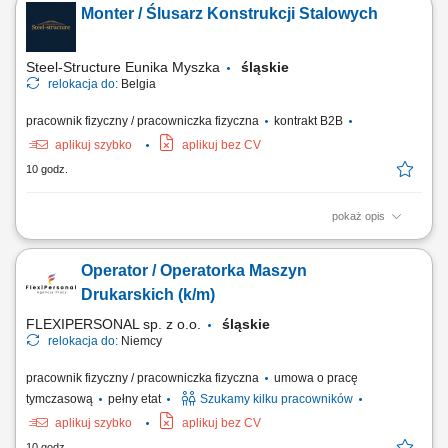
Monter / Ślusarz Konstrukcji Stalowych
terminowości wykonywanych robót; zarządzanie zespołem
pracowników oraz podwykonawcami; optymalizacja technologiczno-
materiałowa realizowanych inwestycji;...
Steel-Structure Eunika Myszka
śląskie
relokacja do:
Belgia
pracownik fizyczny / pracowniczka fizyczna
kontrakt B2B
aplikuj szybko
aplikuj bez CV
10 godz.
pokaż opis
Zakres obowiązków montaż elementów konstrukcji stalowych na
podstawie rysunku technicznego, składanie i dopasowywanie
Operator / Operatorka Maszyn
elementów, wiercenie, cięcie oraz przygotowywanie elementów do
montażu, wykonywanie podstawowych prac ślusarskich. Praca
Drukarskich (k/m)
obejmuje montaż m.in.: elementów mostów,...
FLEXIPERSONAL sp. z o.o.
śląskie
relokacja do:
Niemcy
pracownik fizyczny / pracowniczka fizyczna
umowa o pracę
tymczasową
pełny etat
Szukamy kilku pracowników
aplikuj szybko
aplikuj bez CV
10 godz.