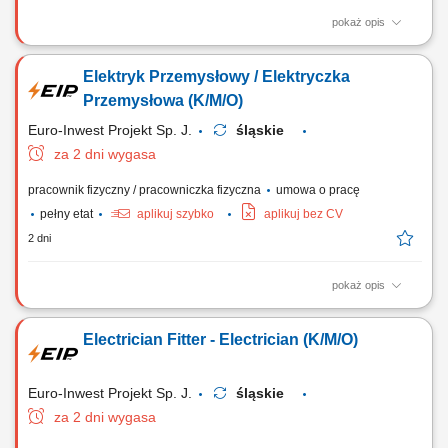
pokaż opis
Zadania Budowanie i instalowanie tras kablowych; Montaż
okablowania oraz instalacji elektrycznych; Instalacja gniazd,
Elektryk Przemysłowy / Elektryczka
przełączników i oświetlenia; Montaż urządzeń kontrolnych i
sterowniczych; Składanie rozdzielnic oraz szaf sterowniczych;
Przemysłowa (K/M/O)
Euro-Inwest Projekt Sp. J.
śląskie
za 2 dni wygasa
pracownik fizyczny / pracowniczka fizyczna
umowa o pracę
pełny etat
aplikuj szybko
aplikuj bez CV
2 dni
pokaż opis
Obowiązki Budowa i montaż tras kablowych; Montaż linii kablowych i
instalacji elektrycznych; Montaż osprzętu: gniazd, włączników, opraw
Electrician Fitter - Electrician (K/M/O)
oświetleniowych; Montaż urządzeń sterowniczych; Montaż rozdzielnic i
szaf sterowniczych;
Euro-Inwest Projekt Sp. J.
śląskie
za 2 dni wygasa