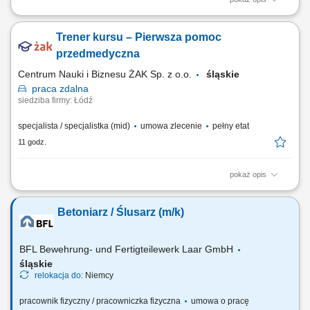
Nazwa kursu: Pierwsza pomoc pediatryczna Czas trwania: 6 godzin
dydaktycznych Region: cała Polska
Trener kursu – Pierwsza pomoc
przedmedyczna
Centrum Nauki i Biznesu ŻAK Sp. z o.o.
śląskie
praca
zdalna
siedziba firmy: Łódź
specjalista / specjalistka (mid)
umowa zlecenie
pełny etat
11 godz.
pokaż opis
Nazwa kursu: Pierwsza pomoc przedmedyczna Czas trwania: 8 godzin
dydaktycznych Region: cała Polska
Betoniarz / Ślusarz (m/k)
BFL Bewehrung- und Fertigteilewerk Laar GmbH
śląskie
relokacja do:
Niemcy
pracownik fizyczny / pracowniczka fizyczna
umowa o pracę