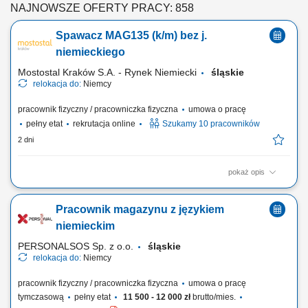
NAJNOWSZE OFERTY PRACY: 858
Spawacz MAG135 (k/m) bez j.
niemieckiego
Mostostal Kraków S.A. - Rynek Niemiecki
śląskie
relokacja do:
Niemcy
pracownik fizyczny / pracowniczka fizyczna
umowa o pracę
pełny etat
rekrutacja online
Szukamy 10 pracowników
2 dni
pokaż opis
Zakres obowiązków Spawanie konstrukcji stalowych (MAG 135),
Spawanie spoin pachwinowych i czołowych w różnych pozycjach.
Pracownik magazynu z językiem
niemieckim
PERSONALSOS Sp. z o.o.
śląskie
relokacja do:
Niemcy
pracownik fizyczny / pracowniczka fizyczna
umowa o pracę
tymczasową
pełny etat
11 500 - 12 000 zł
brutto/mies.