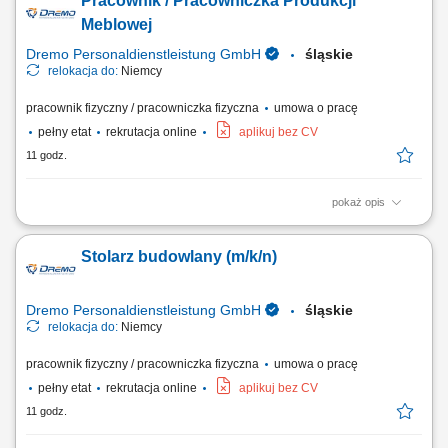
Pracownik / Pracowniczka Produkcji
wytycznymi i rysunkiem technicznym; Praca w produkcji jednostkowej i
seryjnej; Obsługa nowoczesnych maszyn do obróbki drewna;
Meblowej
Wymagania: Wykształcenie jako...
Dremo Personaldienstleistung GmbH
śląskie
relokacja do:
Niemcy
pracownik fizyczny / pracowniczka fizyczna
umowa o pracę
pełny etat
rekrutacja online
aplikuj bez CV
11 godz.
pokaż opis
Zakres obowiązków: Realizacja prac stolarskich związanych z
produkcją wyposażenia sklepów; Przygotowywanie materiałów oraz
Stolarz budowlany (m/k/n)
organizacja procesu produkcji i montażu; Wykonywanie elementów
zgodnie z dokumentacją techniczną i wytycznymi; Obsługa maszyn do
obróbki drewna; Udział zarówno w...
Dremo Personaldienstleistung GmbH
śląskie
relokacja do:
Niemcy
pracownik fizyczny / pracowniczka fizyczna
umowa o pracę
pełny etat
rekrutacja online
aplikuj bez CV
11 godz.