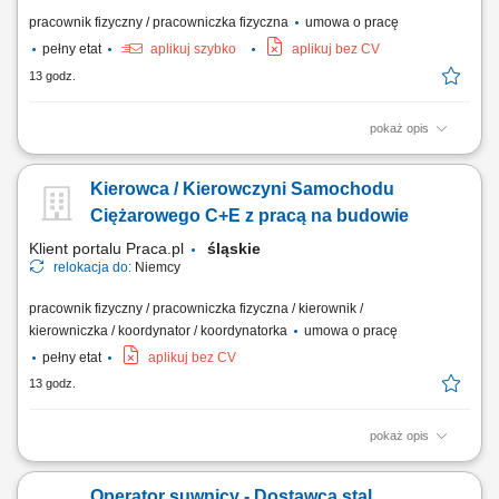
pracownik fizyczny / pracowniczka fizyczna
umowa o pracę
pełny etat
aplikuj szybko
aplikuj bez CV
13 godz.
pokaż opis
Budowa i instalacja tras kablowych. Montaż linii kablowych oraz
osprzętu (gniazdka, przełączniki). Montaż kompletnych instalacji
Kierowca / Kierowczyni Samochodu
elektrycznych. Instalacja i podłączanie urządzeń sterowania i
oświetlenia. Montaż i okablowanie szaf i rozdzielnic sterowniczych.
Ciężarowego C+E z pracą na budowie
Klient portalu Praca.pl
śląskie
relokacja do:
Niemcy
pracownik fizyczny / pracowniczka fizyczna / kierownik /
kierowniczka / koordynator / koordynatorka
umowa o pracę
pełny etat
aplikuj bez CV
13 godz.
pokaż opis
Bezpieczny transport materiałów budowlanych, ciężkich maszyn oraz
urządzeń technicznych pomiędzy wyznaczonymi lokalizacjami na
Operator suwnicy - Dostawca stal