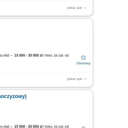
pokaż opis
ozyskiwanie klientów biznesowych i budowanie
iały...
y etat
15 000 - 30 000 zł
/ mies. (w zal. od
pokaż opis
wanie i kompleksowa obsługa klientów
/SEM, filmy...
ranczyzowy)
y etat
15 000 - 30 000 zł
/ mies. (w zal. od