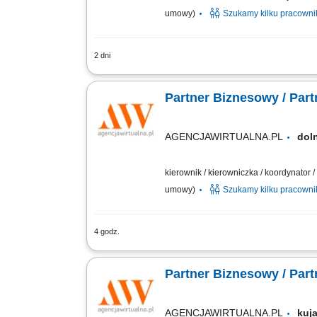
umowy)
Szukamy kilku pracown
2 dni
Zakres działania prowadzenie własnej 
biznesowych; sprzedaż usług marketing
Partner Biznesowy / Par
AGENCJAWIRTUALNA.PL
dol
kierownik / kierowniczka / koordynator
umowy)
Szukamy kilku pracown
4 godz.
Zakres działania: rozwijanie własnej 
długofalowych relacji; sprzedaż usług t
Partner Biznesowy / Par
AGENCJAWIRTUALNA.PL
kuj