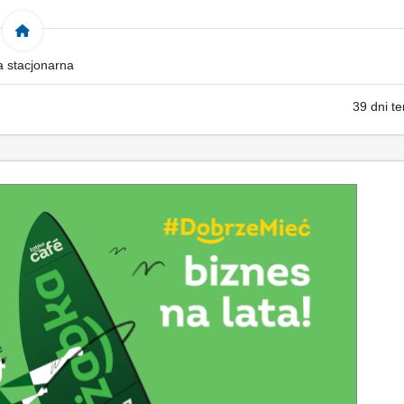
a stacjonarna
39 dni t