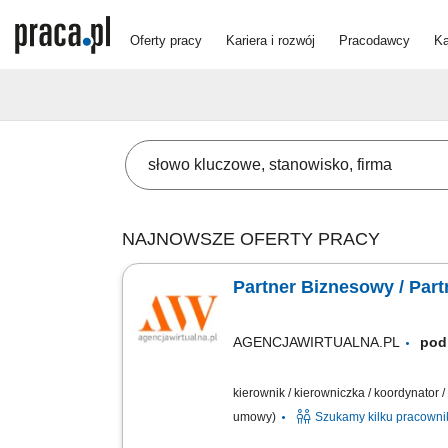
Oferty pracy
Kariera i rozwój
Pracodawcy
Ka
NAJNOWSZE OFERTY PRACY
Partner Biznesowy / Par
AGENCJAWIRTUALNA.PL
pod
kierownik / kierowniczka / koordynator
umowy)
Szukamy kilku pracown