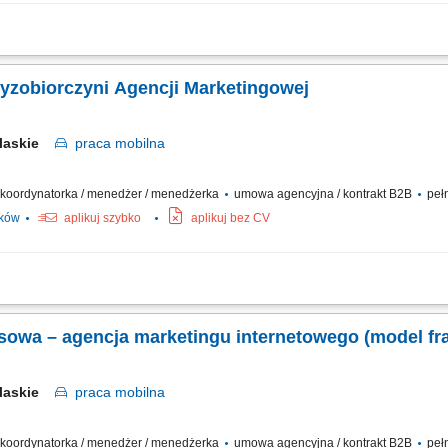
działalności w branży marketingu internetowego w oparciu o model franczyzowy; p
akich jak: strony internetowe, sklepy online, SEO/SEM, kampanie social media, mater
zyzobiorczyni Agencji Marketingowej
laskie
praca
mobilna
 / koordynatorka / menedżer / menedżerka
umowa agencyjna / kontrakt B2B
pełn
ików
aplikuj szybko
aplikuj bez CV
asnej działalności gospodarczej pod marką Agencjawirtualna.pl. Aktywne pozyski
ług marketingu internetowego (strony WWW, sklepy internetowe, Social Media, SEO
nesowa – agencja marketingu internetowego (model f
laskie
praca
mobilna
 / koordynatorka / menedżer / menedżerka
umowa agencyjna / kontrakt B2B
pełn