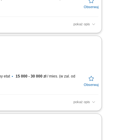
pokaż opis
ozyskiwanie oraz obsługa klientów
reklamowe) oraz usług...
y etat
15 000 - 30 000 zł
/ mies. (w zal. od
pokaż opis
ozyskiwanie klientów biznesowych i budowanie
iały...