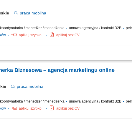
buskie
praca
mobilna
 / koordynatorka / menedżer / menedżerka
umowa agencyjna / kontrakt B2B
pełn
ików
aplikuj szybko
aplikuj bez CV
działalności w branży marketingu internetowego w oparciu o model franczyzowy; p
akich jak: strony internetowe, sklepy online, SEO/SEM, kampanie social media, mater
tnerka Biznesowa – agencja marketingu online
zkie
praca
mobilna
 / koordynatorka / menedżer / menedżerka
umowa agencyjna / kontrakt B2B
pełn
ików
aplikuj szybko
aplikuj bez CV