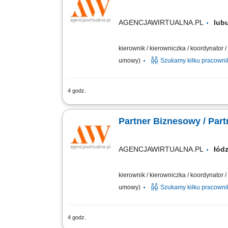
AGENCJAWIRTUALNA.PL
lu
kierownik / kierowniczka / koordynator
umowy)
Szukamy kilku pracown
4 godz.
Zakres działania: rozwijanie własnej 
długofalowych relacji; sprzedaż usług t
Partner Biznesowy / Par
AGENCJAWIRTUALNA.PL
łód
kierownik / kierowniczka / koordynator
umowy)
Szukamy kilku pracown
4 godz.