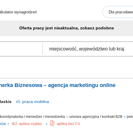
lkulator wynagrodzeń
Dla pracodaw
Oferta pracy jest nieaktualna, zobacz podobne
tnerka Biznesowa – agencja marketingu online
laskie
praca
mobilna
 / koordynatorka / menedżer / menedżerka
umowa agencyjna / kontrakt B2B
pełn
ików
aplikuj szybko
aplikuj bez CV