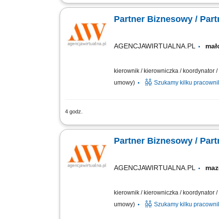
Zakres działania: rozwijanie własnej 
długofalowych relacji; sprzedaż usług t
Partner Biznesowy / Par
AGENCJAWIRTUALNA.PL
mał
kierownik / kierowniczka / koordynator
umowy)
Szukamy kilku pracown
4 godz.
Zakres działania: rozwijanie własnej 
długofalowych relacji; sprzedaż usług t
Partner Biznesowy / Par
AGENCJAWIRTUALNA.PL
ma
kierownik / kierowniczka / koordynator
umowy)
Szukamy kilku pracown