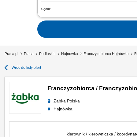
4 godz.
Zakres działania: rozwijanie własnej 
długofalowych relacji; sprzedaż usług t
Praca.pl
Praca
Podlaskie
Hajnówka
Franczyzobiorca Hajnówka
F
Wróć do listy ofert
Franczyzobiorca / Franczyzobio
Żabka Polska
Hajnówka
kierownik / kierowniczka / koordyna