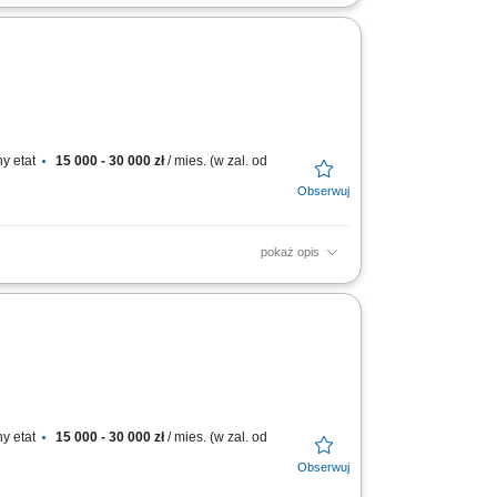
ozyskiwanie klientów biznesowych i budowanie
iały...
y etat
15 000 - 30 000 zł
/ mies. (w zal. od
pokaż opis
ozyskiwanie klientów biznesowych i budowanie
iały...
y etat
15 000 - 30 000 zł
/ mies. (w zal. od