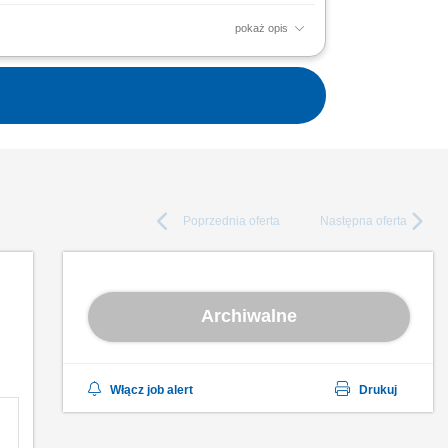
pokaż opis
ozyskiwanie klientów biznesowych i budowanie
iały...
Poprzednia
oferta
Następna
oferta
Archiwalne
Włącz job alert
Drukuj