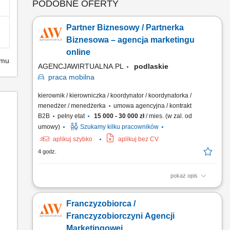
PODOBNE OFERTY
Partner Biznesowy / Partnerka
Biznesowa – agencja marketingu
online
emu
AGENCJAWIRTUALNA.PL
podlaskie
praca
mobilna
kierownik / kierowniczka / koordynator / koordynatorka /
menedżer / menedżerka
umowa agencyjna / kontrakt
B2B
pełny etat
15 000 - 30 000 zł
/ mies. (w zal. od
umowy)
Szukamy kilku pracowników
aplikuj szybko
aplikuj bez CV
4 godz.
pokaż opis
Zakres działania: rozwijanie własnej działalności w branży
marketingu internetowego w oparciu o model franczyzowy;
Franczyzobiorca /
pozyskiwanie klientów biznesowych i budowanie
długofalowych relacji; sprzedaż usług takich jak: strony
Franczyzobiorczyni Agencji
internetowe, sklepy online, SEO/SEM, kampanie social media,
Marketingowej