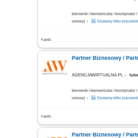
kierownik / kierowniczka / koordynator
umowy)
Szukamy kilku pracown
4 godz.
Zakres działania: rozwijanie własnej 
długofalowych relacji; sprzedaż usług t
Partner Biznesowy / Par
AGENCJAWIRTUALNA.PL
lub
kierownik / kierowniczka / koordynator
umowy)
Szukamy kilku pracown
4 godz.
Zakres działania: rozwijanie własnej 
długofalowych relacji; sprzedaż usług t
Partner Biznesowy / Par