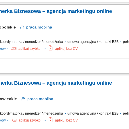
działalności w branży marketingu internetowego w oparciu o model franczyzowy; p
akich jak: strony internetowe, sklepy online, SEO/SEM, kampanie social media, mater
tnerka Biznesowa – agencja marketingu online
opolskie
praca
mobilna
 / koordynatorka / menedżer / menedżerka
umowa agencyjna / kontrakt B2B
pełn
ików
aplikuj szybko
aplikuj bez CV
działalności w branży marketingu internetowego w oparciu o model franczyzowy; p
akich jak: strony internetowe, sklepy online, SEO/SEM, kampanie social media, mater
tnerka Biznesowa – agencja marketingu online
zowieckie
praca
mobilna
 / koordynatorka / menedżer / menedżerka
umowa agencyjna / kontrakt B2B
pełn
ików
aplikuj szybko
aplikuj bez CV