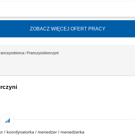
działalności w branży marketingu internetowego w oparciu o model franczyzowy; p
akich jak: strony internetowe, sklepy online, SEO/SEM, kampanie social media, mater
ZOBACZ WIĘCEJ OFERT PRACY
ranczyzobiorca / Franczyzobiorczyni
rczyni
tor / koordynatorka / menedżer / menedżerka