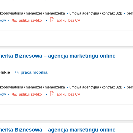
 / koordynatorka / menedżer / menedżerka
umowa agencyjna / kontrakt B2B
pełn
ików
aplikuj szybko
aplikuj bez CV
działalności w branży marketingu internetowego w oparciu o model franczyzowy; p
akich jak: strony internetowe, sklepy online, SEO/SEM, kampanie social media, mater
tnerka Biznesowa – agencja marketingu online
elskie
praca
mobilna
 / koordynatorka / menedżer / menedżerka
umowa agencyjna / kontrakt B2B
pełn
ików
aplikuj szybko
aplikuj bez CV
działalności w branży marketingu internetowego w oparciu o model franczyzowy; p
akich jak: strony internetowe, sklepy online, SEO/SEM, kampanie social media, mater
tnerka Biznesowa – agencja marketingu online