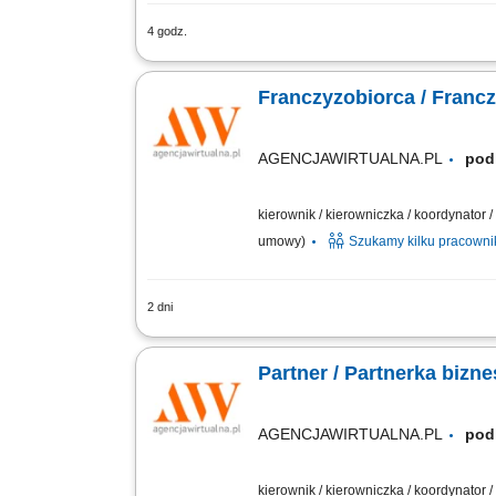
4 godz.
Zakres działania: rozwijanie własnej 
długofalowych relacji; sprzedaż usług t
Franczyzobiorca / Franc
AGENCJAWIRTUALNA.PL
pod
kierownik / kierowniczka / koordynator
umowy)
Szukamy kilku pracown
2 dni
Twój Zakres Działania: Prowadzenie wł
biznesowych. Zarządzanie sprzedażą us
Partner / Partnerka biz
AGENCJAWIRTUALNA.PL
pod
kierownik / kierowniczka / koordynator