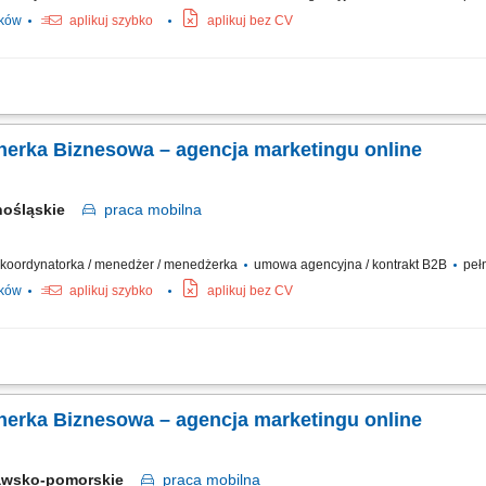
ików
aplikuj szybko
aplikuj bez CV
działalności w modelu franczyzowym pod marką agencji marketingowej; aktywne p
u internetowego (strony WWW, sklepy internetowe, social media, SEO/SEM, wideo 
tnerka Biznesowa – agencja marketingu online
nośląskie
praca
mobilna
 / koordynatorka / menedżer / menedżerka
umowa agencyjna / kontrakt B2B
pełn
ików
aplikuj szybko
aplikuj bez CV
działalności w branży marketingu internetowego w oparciu o model franczyzowy; p
akich jak: strony internetowe, sklepy online, SEO/SEM, kampanie social media, mater
tnerka Biznesowa – agencja marketingu online
awsko-pomorskie
praca
mobilna