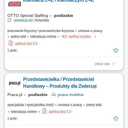
Kierowca C+E / Kierowczyni C+E
systemie w języku polskim. Opieka polskojęzycznego Koordynatora i
szkoleniowca! Układanie towaru; Kontrola jakości; Inne proste prace na
terenie magazynu;
OTTO Special Staffing
podlaskie
relokacja do:
Holandia
pracownik fizyczny / pracowniczka fizyczna
umowa o pracę
pełny etat
rekrutacja online
aplikuj szybko
aplikuj bez CV
1 godz.
pokaż opis
Zakres obowiązków Bezpieczny transport towarów ciągnikami
siodłowymi z naczepami oraz zestawami pojazdów na terenie Holandii.
Przedstawicielka / Przedstawiciel
Załadunek, rozładunek oraz kontrola ładunku i dokumentacji
transportowej. Profesjonalna obsługa klientów i reprezentowanie firmy.
Handlowy – Produkty dla Zwierząt
Bieżące zgłaszanie...
Praca.pl
podlaskie
praca
mobilna
specjalista / specjalistka (mid)
umowa o pracę
pełny etat
rekrutacja online
aplikuj bez CV
1 godz.