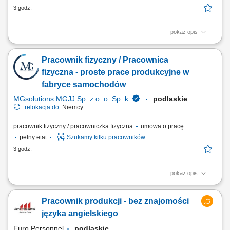
3 godz.
pokaż opis
Montaż i podłączanie instalacji elektrycznych zgodnie z dokumentacją
techniczną. Dbanie o jakość i bezpieczeństwo wykonywanych prac.
Pracownik fizyczny / Pracownica
Współpraca z zespołem na etapie realizacji inwestycji.
fizyczna - proste prace produkcyjne w
fabryce samochodów
MGsolutions MGJJ Sp. z o. o. Sp. k.
podlaskie
relokacja do:
Niemcy
pracownik fizyczny / pracowniczka fizyczna
umowa o pracę
pełny etat
Szukamy kilku pracowników
3 godz.
pokaż opis
Zadania Przygotowywanie i kompletowanie części oraz wyposażenia
dla branży motoryzacyjnej. Realizacja prostych, powtarzalnych prac
Pracownik produkcji - bez znajomości
wspomagających procesy produkcyjne. Składanie, układanie oraz
pakowanie wyprodukowanych materiałów.
języka angielskiego
Euro Personnel
podlaskie