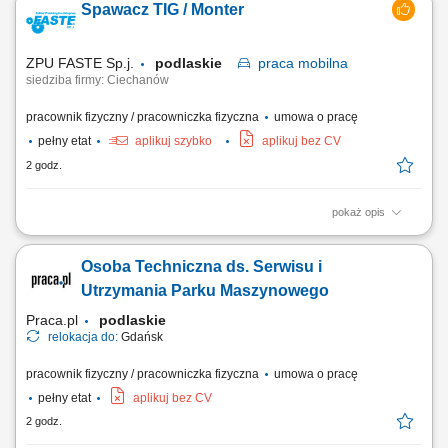
Spawacz TIG / Monter
produktów; podstawowa konserwacja i czyszczenie maszyn; transport
materiałów przy użyciu paleciaka lub wózka; praca z prostą
dokumentacją produkcyjną na...
ZPU FASTE Sp.j.
podlaskie
praca
mobilna
siedziba firmy: Ciechanów
pracownik fizyczny / pracowniczka fizyczna
umowa o pracę
pełny etat
aplikuj szybko
aplikuj bez CV
2 godz.
pokaż opis
Zakres obowiązków: spawanie metodą TIG konstrukcji i instalacji ze
stali nierdzewnej, montaż maszyn i urządzeń dla przemysłu
Osoba Techniczna ds. Serwisu i
spożywczego, montaż konstrukcji oraz rurociągów technologicznych,
praca zgodnie z dokumentacją techniczną.
Utrzymania Parku Maszynowego
Praca.pl
podlaskie
relokacja do:
Gdańsk
pracownik fizyczny / pracowniczka fizyczna
umowa o pracę
pełny etat
aplikuj bez CV
2 godz.