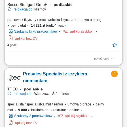
Socco Stuttgart GmbH
podlaskie
relokacja do:
Niemcy
pracownik fizyczny / pracowniczka fizyczna
umowa o pracę
pełny etat
14 221 zł
brutto/mies.
Szukamy kilku pracowników
aplikuj szybko
aplikuj bez CV
4 godz.
pokaż opis
Opis stanowiska wykonywanie zabiegów higieniczno-pielęgnacyjnych;
podawanie posiłków; kontrola wagi pacjenta, mierzenie ciśnienia,
Presales Specialist z językiem
temperatury, poziomu cukru we krwi; wykonywanie zleceń lekarskich
według obowiązujących procedur;
niemieckim
TTEC
podlaskie
relokacja do:
Warszawa, Śródmieście
specjalista / specjalistka mid / senior
umowa o pracę
pełny
etat
9 000 zł
brutto/mies.
rekrutacja online
Szukamy 2 pracowników
aplikuj szybko
aplikuj bez CV