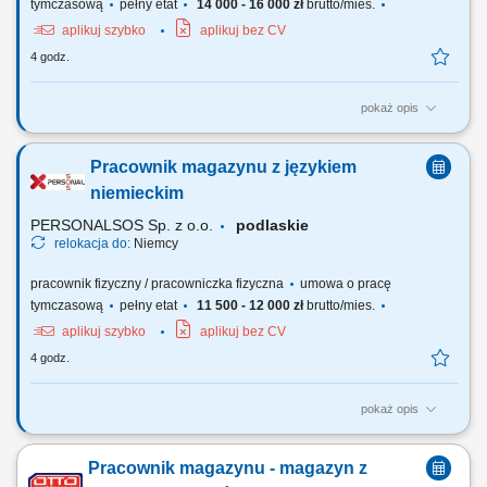
tymczasową
pełny etat
14 000 - 16 000 zł
brutto/mies.
aplikuj szybko
aplikuj bez CV
4 godz.
pokaż opis
Opis stanowiska: Wykonywanie zbrojeń zgodnie z rysunkiem
technicznym (cięcie, gięcie, wiązanie stali) Stawka 19 EUR/h Czytanie i
Pracownik magazynu z językiem
interpretacja dokumentacji technicznej; Przygotowanie form oraz
elementów do betonowania; Montaż zbrojeń w formach
niemieckim
prefabrykacyjnych; Zalewanie form betonem oraz...
PERSONALSOS Sp. z o.o.
podlaskie
relokacja do:
Niemcy
pracownik fizyczny / pracowniczka fizyczna
umowa o pracę
tymczasową
pełny etat
11 500 - 12 000 zł
brutto/mies.
aplikuj szybko
aplikuj bez CV
4 godz.
pokaż opis
Zadania: prace magazynowe (komisjonowanie, pakowanie,
przygotowanie wysyłek) przyjmowanie i wydawanie materiałów;
Pracownik magazynu - magazyn z
załadunek i rozładunek samochodów ciężarowych; sporządzanie i