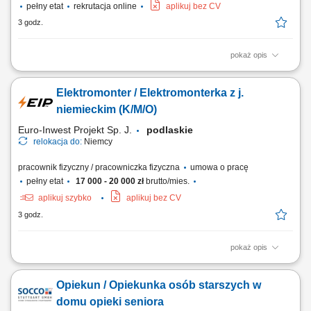
pełny etat
rekrutacja online
aplikuj bez CV
3 godz.
pokaż opis
Nasz klient poszerza zespół i poszukuje doświadczonych operatorów
CNC oraz programistów maszyn CNC, którzy posiadają praktyczne
Elektromonter / Elektromonterka z j.
umiejętności w obsłudze i ustawianiu urządzeń CNC oraz chcą
pracować w nowoczesnym, dobrze wyposażonym środowisku
niemieckim (K/M/O)
produkcyjnym. Zakres obowiązków:...
Euro-Inwest Projekt Sp. J.
podlaskie
relokacja do:
Niemcy
pracownik fizyczny / pracowniczka fizyczna
umowa o pracę
pełny etat
17 000 - 20 000 zł
brutto/mies.
aplikuj szybko
aplikuj bez CV
3 godz.
pokaż opis
Montaż i budowa tras oraz linii kablowych. Montaż instalacji
elektrycznych, gniazdek i przełączników. Montaż urządzeń sterowania,
Opiekun / Opiekunka osób starszych w
oświetlenia oraz rozdzielnic/szaf sterowniczych. Codzienna
komunikacja z Kierownictwem w języku niemieckim.
domu opieki seniora