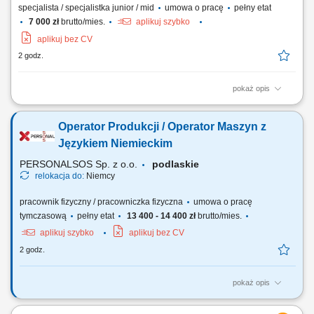
specjalista / specjalistka junior / mid
umowa o pracę
pełny etat
7 000 zł
brutto/mies.
aplikuj szybko
aplikuj bez CV
2 godz.
pokaż opis
Zakres obowiązków: aktywne pozyskiwanie nowych klientów
(terenowe), oraz rozwój sprzedaży wśród obecnych klientów; doradztwo
Operator Produkcji / Operator Maszyn z
techniczne i dobór rozwiązań. prezentowanie produktów i usług firmy
oraz kompleksowych rozwiązań dla klientów; utrzymywanie
Językiem Niemieckim
długofalowych relacji. Wymagania:...
PERSONALSOS Sp. z o.o.
podlaskie
relokacja do:
Niemcy
pracownik fizyczny / pracowniczka fizyczna
umowa o pracę
tymczasową
pełny etat
13 400 - 14 400 zł
brutto/mies.
aplikuj szybko
aplikuj bez CV
2 godz.
pokaż opis
Zadania: obsługa nowoczesnych maszyn produkcyjnych; ustawianie
parametrów procesu i wykonywanie przezbrojenia; kontrola jakość