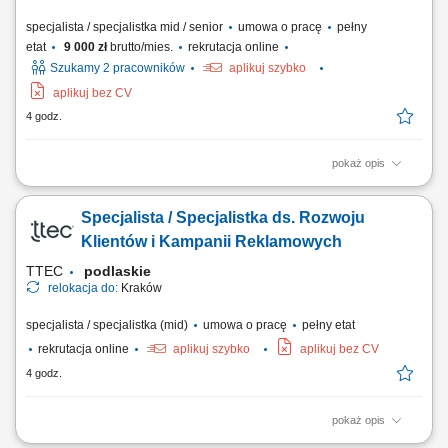
specjalista / specjalistka mid / senior
umowa o pracę
pełny
etat
9 000 zł
brutto/mies.
rekrutacja online
Szukamy 2 pracowników
aplikuj szybko
aplikuj bez CV
4 godz.
pokaż opis
Opis stanowiska wyszukiwanie i analizowanie potencjalnych klientów
biznesowych na wybranych rynkach, identyfikowanie nowych szans
Specjalista / Specjalistka ds. Rozwoju
sprzedażowych oraz kwalifikowanie leadów dla zespołu handlowego,
prowadzenie pierwszego kontaktu z potencjalnymi klientami i badanie
Klientów i Kampanii Reklamowych
ich potrzeb biznesowych,...
TTEC
podlaskie
relokacja do:
Kraków
specjalista / specjalistka (mid)
umowa o pracę
pełny etat
rekrutacja online
aplikuj szybko
aplikuj bez CV
4 godz.
pokaż opis
Opis stanowiska rozwijanie współpracy z klientami biznesowymi