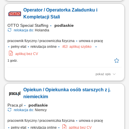
Twoje codzienne zadania Będziesz obsługiwać zamówienia klientów i
przenosić ciężkie stalowe elementy. Będziesz kompletować wszystkie
Operator / Operatorka Załadunku i
zamówienia na metalowe rury i rurki na podstawie otrzymanej listy.
Umieszczaj produkty stalowe na ciężarówkach lub paletach, w
Kompletacji Stali
zależności od ich...
OTTO Special Staffing
podlaskie
relokacja do:
Holandia
pracownik fizyczny / pracowniczka fizyczna
umowa o pracę
pełny etat
rekrutacja online
aplikuj szybko
aplikuj bez CV
1 godz.
pokaż opis
Zakres obowiązków Realizacja kompletacji zamówień na rury i
elementy stalowe zgodnie z listą. Przygotowanie towaru do wysyłki i
Opiekun / Opiekunka osób starszych z j.
załadunek na transport. Obsługa suwnicy oraz przemieszczanie
ciężkich materiałów w magazynie. Kontrola zgodności i poprawności
niemieckim
przygotowanych zamówień....
Praca.pl
podlaskie
relokacja do:
Niemcy
pracownik fizyczny / pracowniczka fizyczna
umowa o pracę
pełny etat
rekrutacja online
aplikuj bez CV