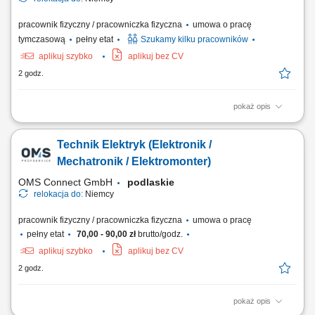
pracownik fizyczny / pracowniczka fizyczna
umowa o pracę
tymczasową
pełny etat
Szukamy kilku pracowników
aplikuj szybko
aplikuj bez CV
2 godz.
pokaż opis
Opis stanowiska Obsługa maszyn wykorzystywanych w produkcji
opakowań kartonowych. Przygotowywanie urządzeń do realizacji
Technik Elektryk (Elektronik /
bieżących zleceń. Kontrola jakości gotowych wyrobów zgodnie z
obowiązującymi standardami. Nadzorowanie prawidłowego przebiegu
Mechatronik / Elektromonter)
procesu produkcyjnego. Wykonywanie...
OMS Connect GmbH
podlaskie
relokacja do:
Niemcy
pracownik fizyczny / pracowniczka fizyczna
umowa o pracę
pełny etat
70,00 - 90,00 zł
brutto/godz.
aplikuj szybko
aplikuj bez CV
2 godz.
pokaż opis