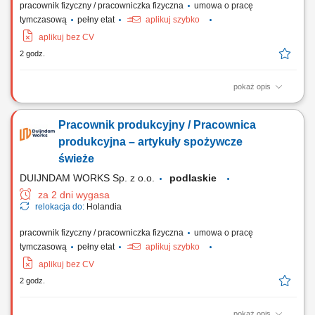
pracownik fizyczny / pracowniczka fizyczna
umowa o pracę
tymczasową
pełny etat
aplikuj szybko
aplikuj bez CV
2 godz.
pokaż opis
Zadania Prace produkcyjne, pakowanie i naklejanie etykiet na gotowe
dania; Nadzorowanie prawidłowego działania maszyn produkcyjnych;
Pracownik produkcyjny / Pracownica
Weryfikacja standardów jakościowych gotowych wyrobów;
Utrzymywanie porządku w miejscu wykonywania obowiązków;
produkcyjna – artykuły spożywcze
świeże
DUIJNDAM WORKS Sp. z o.o.
podlaskie
za 2 dni wygasa
relokacja do:
Holandia
pracownik fizyczny / pracowniczka fizyczna
umowa o pracę
tymczasową
pełny etat
aplikuj szybko
aplikuj bez CV
2 godz.
pokaż opis