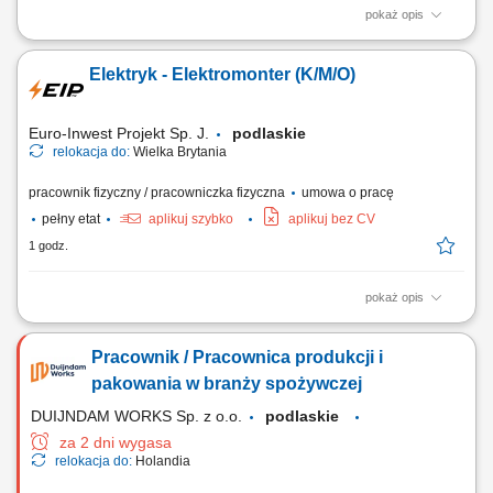
pokaż opis
Zakres obowiązków: Aktywna sprzedaż produktów przeznaczonych dla
zwierząt gospodarskich oraz doradztwo produktowe. Obsługa i
Elektryk - Elektromonter (K/M/O)
rozwijanie bazy klientów przekazanej przez pracodawcę. Pozyskiwanie
nowych klientów i budowanie długofalowych relacji biznesowych.
Planowanie własnej pracy,...
Euro-Inwest Projekt Sp. J.
podlaskie
relokacja do:
Wielka Brytania
pracownik fizyczny / pracowniczka fizyczna
umowa o pracę
pełny etat
aplikuj szybko
aplikuj bez CV
1 godz.
pokaż opis
Budowa i montaż tras kablowych. Montaż linii kablowych. Montaż
gniazdek, przełączników. Montaż instalacji elektrycznych. Montaż
Pracownik / Pracownica produkcji i
urządzeń sterowania i oświetlenia. Montaż rozdzielnic i szaf
sterowniczych.
pakowania w branży spożywczej
DUIJNDAM WORKS Sp. z o.o.
podlaskie
za 2 dni wygasa
relokacja do:
Holandia