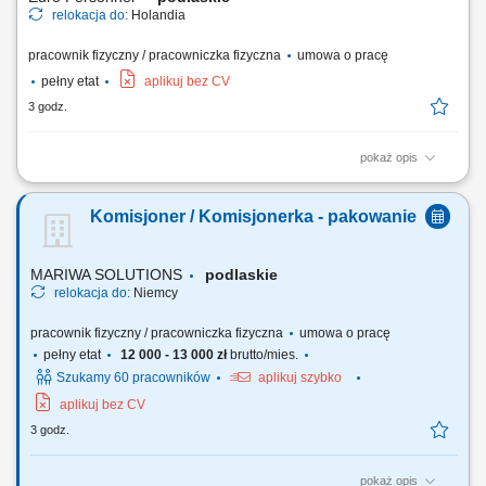
relokacja do:
Holandia
pracownik fizyczny / pracowniczka fizyczna
umowa o pracę
pełny etat
aplikuj bez CV
3 godz.
pokaż opis
Twój zakres obowiązków: Prace produkcyjne: pakowanie, sortowanie
różnych produktów - wędliny, szynki, sałatki, sosy, majonezy, ketchupy,
Komisjoner / Komisjonerka - pakowanie
przekąski, sery, jajka, ryby, mięsa, cebulki kwiatowe, stroiki, produkty
wegetariańskie, warzywa, przyprawy; Prace magazynowe, sortowanie,
pakowanie,...
MARIWA SOLUTIONS
podlaskie
relokacja do:
Niemcy
pracownik fizyczny / pracowniczka fizyczna
umowa o pracę
pełny etat
12 000 - 13 000 zł
brutto/mies.
Szukamy 60 pracowników
aplikuj szybko
aplikuj bez CV
3 godz.
pokaż opis