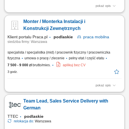
pokaż opis
Opis stanowiska Zapewnianie pełnej ciągłości operacyjnej oraz
niezawodnego funkcjonowania urządzeń wchodzących w skład linii
Monter / Monterka Instalacji i
produkcyjnych. Przeprowadzanie okresowych konserwacji, przeglądów
technicznych oraz bieżących napraw aparatury montażowej, pakującej i
Konstrukcji Zewnętrznych
testującej....
Klient portalu Praca.pl
podlaskie
praca
mobilna
siedziba firmy: Warszawa
specjalista / specjalistka (mid) / pracownik fizyczny / pracowniczka
fizyczna
umowa o pracę / zlecenie
pełny etat / część etatu
7 500 - 9 000 zł
brutto/mies.
aplikuj bez CV
3 godz.
pokaż opis
Wykonywanie prac montażowych przy nowo powstających obiektach
użytkowych i rekreacyjnych. Udział w realizacji projektów
Team Lead, Sales Service Delivery with
prowadzonych w kraju oraz podczas wyjazdów zagranicznych. Montaż
elementów konstrukcyjnych zgodnie z dokumentacją i wytycznymi
German
zespołu. Praca w terenie z wykorzystaniem...
TTEC
podlaskie
relokacja do:
Warszawa