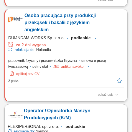
Zadania Ocena jakościowa dostarczanych warzyw i owoców oraz ich
selekcja; Konfekcjonowanie i zabezpieczanie artykułów spożywczych w
Osoba pracująca przy produkcji
opakowaniach docelowych; Prace magazynowe związane z
układaniem palet oraz pojemników z towarem; Współpraca w zespole
przekąsek i bakalii z językiem
przy realizowaniu dziennych planów wysyłkowych;
angielskim
DUIJNDAM WORKS Sp. z o.o.
podlaskie
za 2 dni wygasa
relokacja do:
Holandia
pracownik fizyczny / pracowniczka fizyczna
umowa o pracę
tymczasową
pełny etat
aplikuj szybko
aplikuj bez CV
2 godz.
pokaż opis
Zadania Rozpakowywanie kartonów oraz przygotowywanie przekąsek i
bakalii do dalszych etapów; Dozowanie, ważenie oraz
Operator / Operatorka Maszyn
konfekcjonowanie miksów orzechowych i słodkich produktów;
Znakowanie paczek etykietami oraz przygotowanie towaru do wysyłki
Produkcyjnych (K/M)
na paletach; Kontrolowanie, czy gotowe wyroby nie...
FLEXIPERSONAL sp. z o.o.
podlaskie
relokacja do:
Niemcy