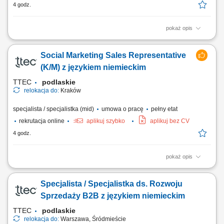
4 godz.
pokaż opis
As a Sales Representative (Presales) with German – Hybrid, working on
site in Warsaw, Poland, you’ll be a part of bringing humanity to business.
Social Marketing Sales Representative
#experienceTTEC Our employees have spoken. Our purpose, team,
and company culture are amazing and our Great Place to Work®
(K/M) z językiem niemieckim
certification in Poland...
TTEC
podlaskie
relokacja do:
Kraków
specjalista / specjalistka (mid)
umowa o pracę
pełny etat
rekrutacja online
aplikuj szybko
aplikuj bez CV
4 godz.
pokaż opis
Opis stanowiska: Kontaktowanie się z klientami z przypisanego portfolio
telefonicznie i mailowo w celu umawiania konsultacji i dosprzedaży;
Specjalista / Specjalistka ds. Rozwoju
Analizowanie i opracowywanie strategii zarządzania i dosprzedaży kont
klientów; Rozwiązywanie problemów i doradzanie klientom w celu
Sprzedaży B2B z językiem niemieckim
zapewnienia...
TTEC
podlaskie
relokacja do:
Warszawa, Śródmieście