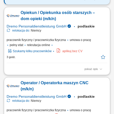
Opis stanowiska Precyzyjne komisjonowanie: zbieranie artykułów
magazynowych z kategorii non-food, dbając o każdy szczegół.
Opiekun / Opiekunka osób starszych –
Mistrzostwo w pakowaniu: staranne pakowanie i przygotowywanie
towaru, tak aby bezpiecznie dotarł do celu. Obsługa systemu: intuicyjna
dom opieki (m/k/n)
obsługa prostego systemu...
Dremo Personaldienstleistung GmbH
podlaskie
relokacja do:
Niemcy
pracownik fizyczny / pracowniczka fizyczna
umowa o pracę
pełny etat
rekrutacja online
Szukamy kilku pracowników
aplikuj bez CV
3 godz.
pokaż opis
Opieka to coś więcej niż praca – to powołanie. Wymaga serca,
odpowiedzialności i doświadczenia. Czy właśnie to możesz
Operator / Operatorka maszyn CNC
zaoferować? W takim razie świetnie do nas pasujesz! Do realizacji
zlecenia opiekuńczego poszukujemy doświadczonych opiekunek i
(m/k/n)
opiekunów do wsparcia w zakresie...
Dremo Personaldienstleistung GmbH
podlaskie
relokacja do:
Niemcy
pracownik fizyczny / pracowniczka fizyczna
umowa o pracę