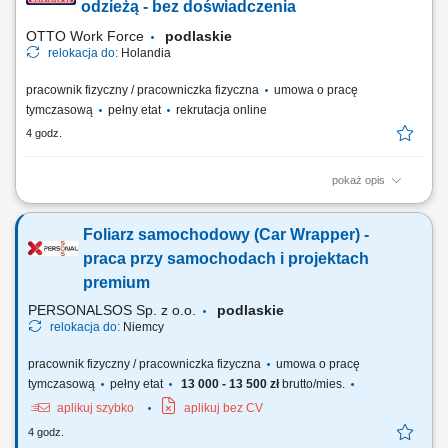
kontrola dokumentów wysyłkowych; montaż elementów wózków
odzieżą - bez doświadczenia
transportowych (wsparcie produkcji w zależności od...
OTTO Work Force
podlaskie
relokacja do:
Holandia
pracownik fizyczny / pracowniczka fizyczna
umowa o pracę
tymczasową
pełny etat
rekrutacja online
4 godz.
pokaż opis
Otrzymujesz pełną stawkę godzinową brutto w wysokości 16,36 €. Na tę
kwotę składa się podstawowe wynagrodzenie w wysokości 15,15 € za
Foliarz samochodowy (Car Wrapper) -
godzinę oraz dodatek ADV, dodatek urlopowy i udział w zyskach. W
zależności od Twoich obowiązków możesz też otrzymać dodatkowe
praca przy samochodach i projektach
dodatki, takie...
premium
PERSONALSOS Sp. z o.o.
podlaskie
relokacja do:
Niemcy
pracownik fizyczny / pracowniczka fizyczna
umowa o pracę
tymczasową
pełny etat
13 000 - 13 500 zł
brutto/mies.
aplikuj szybko
aplikuj bez CV
4 godz.