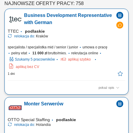
NAJNOWSZE OFERTY PRACY: 758
Business Development Representative
with German
TTEC
podlaskie
relokacja do:
Kraków
specjalista / specjalistka mid / senior / junior
umowa o pracę
pełny etat
11 000 zł
brutto/mies.
rekrutacja online
Szukamy 5 pracowników
aplikuj szybko
aplikuj bez CV
1 dni
pokaż opis
Tasks: Bring your passion to negotiate with brand knowledge to close a
sale, handle objections and rebuttals during customer interactions;
Monter Serwerów
Recommend, quote, and negotiate product knowledge with customers
to close the sale while identifying and handling all sales opportunities;
Build a healthy sales...
OTTO Special Staffing
podlaskie
relokacja do:
Holandia