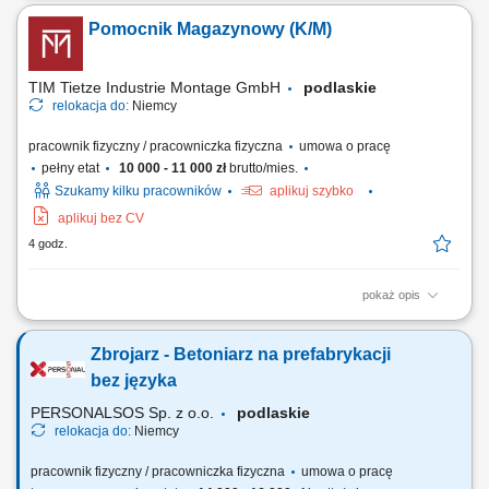
poprzez regularny kontakt telefoniczny i mailowy, analizowanie wyników
Pomocnik Magazynowy (K/M)
kampanii reklamowych oraz rekomendowanie działań zwiększających
ich skuteczność, identyfikowanie możliwości rozwoju kont i
pozyskiwania dodatkowych...
TIM Tietze Industrie Montage GmbH
podlaskie
relokacja do:
Niemcy
pracownik fizyczny / pracowniczka fizyczna
umowa o pracę
pełny etat
10 000 - 11 000 zł
brutto/mies.
Szukamy kilku pracowników
aplikuj szybko
aplikuj bez CV
4 godz.
pokaż opis
Zadania: Przepakowywanie towarów zgodnie z obowiązującymi
standardami; Przygotowywanie części do wysyłki; Kompletowanie
Zbrojarz - Betoniarz na prefabrykacji
zamówień magazynowych; Kontrola jakości pakowanych produktów;
Utrzymywanie porządku i czystości na stanowisku pracy; Wykonywanie
bez języka
bieżących prac magazynowych;
PERSONALSOS Sp. z o.o.
podlaskie
relokacja do:
Niemcy
pracownik fizyczny / pracowniczka fizyczna
umowa o pracę