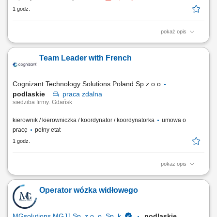
1 godz.
pokaż opis
Zakres obowiązków: wykonywanie czynności higieniczno-
pielęgnacyjnych, pomoc przy spożywaniu posiłków, monitorowanie
Team Leader with French
stanu zdrowia (waga, ciśnienie, temperatura, poziom cukru), realizacja
zaleceń medycznych zgodnie z procedurami, wsparcie seniorów w
codziennym funkcjonowaniu.
Cognizant Technology Solutions Poland Sp z o o
podlaskie
praca
zdalna
siedziba firmy: Gdańsk
kierownik / kierowniczka / koordynator / koordynatorka
umowa o
pracę
pełny etat
1 godz.
pokaż opis
Work model: Remote About the role We are looking for an experienced
Team Lead to oversee a group of teams working on social media
Operator wózka widłowego
monitoring, content quality and localization support across multiple
markets. You'll be responsible for team performance, service delivery
and continuous improvement....
MGsolutions MGJJ Sp. z o. o. Sp. k.
podlaskie