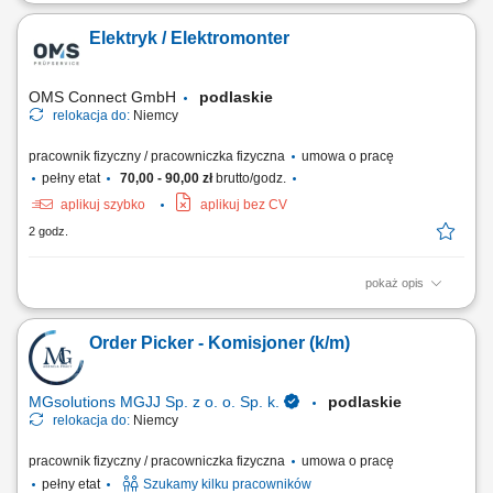
Twoje zadania jako Technik Elektryk/ Elektronik/ Mechatronik/
Elektromonter: Kontrola sprzętu typu: sprzęt biurowy, maszyny, złącza,
Elektryk / Elektromonter
kable; Wykonywanie podstawowych pomiarów przy użyciu miernika;
Dojazd do klienta z biura firmy samochodem służbowym; Twoje
kwalifikacje jako Technik Elektryk/...
OMS Connect GmbH
podlaskie
relokacja do:
Niemcy
pracownik fizyczny / pracowniczka fizyczna
umowa o pracę
pełny etat
70,00 - 90,00 zł
brutto/godz.
aplikuj szybko
aplikuj bez CV
2 godz.
pokaż opis
Opis stanowiska: Sprawdzanie bezpieczeństwa sprzętu elektrycznego
w różnych lokalizacjach. Kontrole techniczne sprzętu biurowego,
Order Picker - Komisjoner (k/m)
maszyn, złączy, kabli. Używanie mierników do podstawowych
pomiarów. Przejazdy samochodem służbowym do klientów.
MGsolutions MGJJ Sp. z o. o. Sp. k.
podlaskie
relokacja do:
Niemcy
pracownik fizyczny / pracowniczka fizyczna
umowa o pracę
pełny etat
Szukamy kilku pracowników