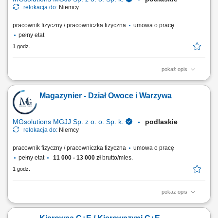
relokacja do:
Niemcy
pracownik fizyczny / pracowniczka fizyczna
umowa o pracę
pełny etat
1 godz.
pokaż opis
Opis stanowiska Magazynowanie towaru - załadunek oraz rozładunek
towarów dostarczanych do magazynu; Przyjmowanie dostaw;
Magazynier - Dział Owoce i Warzywa
Przygotowywanie towaru do dalszej wysyłki; Proste prace pomocnicze
na terenie magazynu logistycznego;
MGsolutions MGJJ Sp. z o. o. Sp. k.
podlaskie
relokacja do:
Niemcy
pracownik fizyczny / pracowniczka fizyczna
umowa o pracę
pełny etat
11 000 - 13 000 zł
brutto/mies.
1 godz.
pokaż opis
Opis stanowiska Realizacja zamówień (Order Picker, Komisjonowanie)
w dziale Obst und Gemuse (owoce i warzywa) - możliwość pracy na