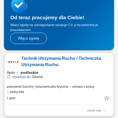
konserwacji zapobiegawczej i prewencyjnej aparatury produkcyjnej.
Aktywne zgłaszanie pomysłów...
Od teraz pracujemy dla Ciebie!
Włącz zgodę na udostępnianie swojego CV, a my polecimy je
pracodawcom.
Włącz zgodę
Technik Utrzymania Ruchu / Techniczka
Utrzymania Ruchu
Aptiv
podlaskie
relokacja do:
Gdańsk
pracownik fizyczny / pracowniczka fizyczna
umowa o pracę
pełny etat
1 godz.
pokaż opis
Zakres obowiązków: zapewnienie ciągłości pracy maszyn i urządzeń