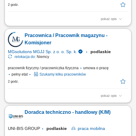
2 godz.
pokaż opis
Opis stanowiska Konfekcjonawanie towaru w magazynie Układanie
towaru; Inne prace pomocnicze;
Pracownica / Pracownik magazynu -
Komisjoner
MGsolutions MGJJ Sp. z o. o. Sp. k.
podlaskie
relokacja do:
Niemcy
pracownik fizyczny / pracowniczka fizyczna
umowa o pracę
pełny etat
Szukamy kilku pracowników
2 godz.
pokaż opis
Zakres obowiązków: Kompletowanie i konfekcjonowanie towarów w
magazynie. Układanie oraz przygotowywanie produktów do dalszej
Doradca techniczno - handlowy (K/M)
wysyłki. Wykonywanie prostych prac pomocniczych wspierających
proces magazynowy. Dbanie o sprawny przebieg pracy zgodnie z
wyznaczonymi zadaniami.
UNI-BIS GROUP
podlaskie
praca
mobilna