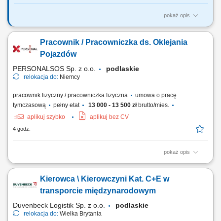
pokaż opis
Zadania: oklejanie samochodów osobowych i dostawczych folią,
wykonywanie pełnych i częściowych foliowań pojazdów, aplikacja
Pracownik / Pracowniczka ds. Oklejania
grafik reklamowych na pojazdach, przygotowanie powierzchni do
oklejania, precyzyjne docinanie i aplikacja folii, kontrola jakości
Pojazdów
wykonanych prac, współpraca z...
PERSONALSOS Sp. z o.o.
podlaskie
relokacja do:
Niemcy
pracownik fizyczny / pracowniczka fizyczna
umowa o pracę
tymczasową
pełny etat
13 000 - 13 500 zł
brutto/mies.
aplikuj szybko
aplikuj bez CV
4 godz.
pokaż opis
Opis stanowiska: Oklejanie folią samochodów osobowych i
dostawczych. Realizacja pełnych oraz częściowych zmian powierzchni
Kierowca \ Kierowczyni Kat. C+E w
pojazdów. Nakładanie grafik reklamowych i elementów identyfikacji
wizualnej. Przygotowywanie karoserii, docinanie materiału oraz
transporcie międzynarodowym
precyzyjna aplikacja folii....
Duvenbeck Logistik Sp. z o.o.
podlaskie
relokacja do:
Wielka Brytania