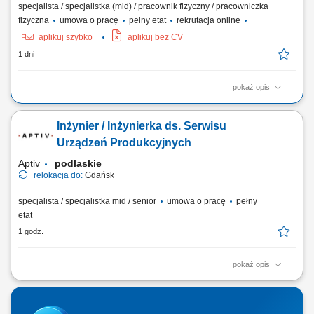
specjalista / specjalistka (mid) / pracownik fizyczny / pracowniczka
fizyczna
umowa o pracę
pełny etat
rekrutacja online
aplikuj szybko
aplikuj bez CV
1 dni
pokaż opis
Praca w firmie oznacza pracę w szybko rozwijającej się,
międzynarodowej firmie technologicznej. Jesteś częścią dynamicznego
Inżynier / Inżynierka ds. Serwisu
środowiska, w którym liczą się innowacje i rozwój. Jasne procesy i
praca zespołowa pomagają ludziom skutecznie współpracować. Masz
Urządzeń Produkcyjnych
wiele możliwości, by...
Aptiv
podlaskie
relokacja do:
Gdańsk
specjalista / specjalistka mid / senior
umowa o pracę
pełny
etat
1 godz.
pokaż opis
Zadania Bieżący nadzór nad kondycją technologiczną maszyn i ich
zgodnością z normami BHP. Natychmiastowe reagowanie na incydenty
techniczne w celu utrzymania ciągłości procesów. Prowadzenie