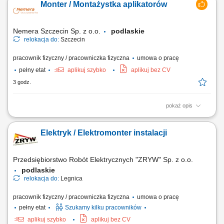
Monter / Montażystka aplikatorów
rozwiązywaniu problemów oraz prowadzenie działań coachingowych.
Nadzór nad realizacją celów jakościowych i biznesowych. Obsługa
trudniejszych zgłoszeń oraz...
Nemera Szczecin Sp. z o.o.
podlaskie
relokacja do:
Szczecin
pracownik fizyczny / pracowniczka fizyczna
umowa o pracę
pełny etat
aplikuj szybko
aplikuj bez CV
3 godz.
pokaż opis
Opis stanowiska: Montaż manualny drobnych elementów; Obsługa
prostych urządzeń (np. praska półautomatyczna) Obsługa
Elektryk / Elektromonter instalacji
półautomatycznej linii montażowej; Nadruk na elementach metodą hot-
print, tampodruk oraz laser; Raportowanie bieżących operacji;
Przedsiębiorstwo Robót Elektrycznych "ZRYW" Sp. z o.o.
podlaskie
relokacja do:
Legnica
pracownik fizyczny / pracowniczka fizyczna
umowa o pracę
pełny etat
Szukamy kilku pracowników
aplikuj szybko
aplikuj bez CV