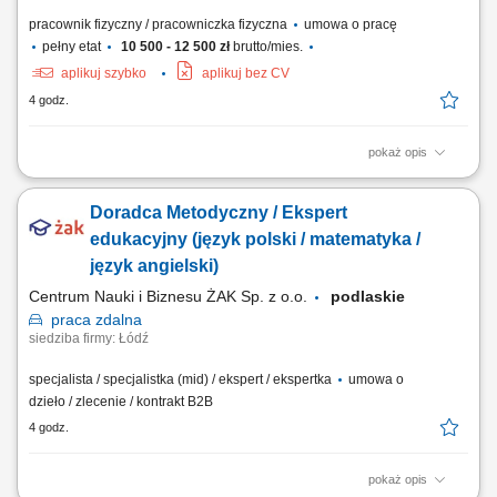
pracownik fizyczny / pracowniczka fizyczna
umowa o pracę
pełny etat
10 500 - 12 500 zł
brutto/mies.
aplikuj szybko
aplikuj bez CV
4 godz.
pokaż opis
Zarobki (10 500 -12 500 brutto) Twój zakres obowiązków:
Przestrzeganie terminowości realizowanych tras; Dbanie o stan
Doradca Metodyczny / Ekspert
techniczny pojazdu i zgłaszanie ewentualnych awarii; Odpowiednie
zabezpieczenie przewożonego towaru; Przestrzeganie obowiązujących
edukacyjny (język polski / matematyka /
przepisów, w tym czasu pracy Kierowcy;...
język angielski)
Centrum Nauki i Biznesu ŻAK Sp. z o.o.
podlaskie
praca
zdalna
siedziba firmy: Łódź
specjalista / specjalistka (mid) / ekspert / ekspertka
umowa o
dzieło / zlecenie / kontrakt B2B
4 godz.
pokaż opis