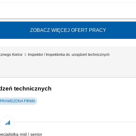
i wykonania spoin zgodnie z normami jakościowymi, Sporządzanie protokołów, ra
i zgodnością materiałów spawalniczych, Kontrola przestrzegania procedur technol
ZOBACZ WIĘCEJ OFERT PRACY
cznego Kielce
Inspektor / Inspektorka ds. urządzeń technicznych
ądzeń technicznych
PRAWDZONA FIRMA
pecjalistka mid / senior