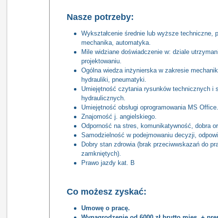
Nasze potrzeby:
Wykształcenie średnie lub wyższe techniczne, pr
mechanika, automatyka.
Mile widziane doświadczenie w: dziale utrzyman
projektowaniu.
Ogólna wiedza inżynierska w zakresie mechaniki,
hydrauliki, pneumatyki.
Umiejętność czytania rysunków technicznych i 
hydraulicznych.
Umiejętność obsługi oprogramowania MS Office
Znajomość j. angielskiego.
Odporność na stres, komunikatywność, dobra or
Samodzielność w podejmowaniu decyzji, odpowie
Dobry stan zdrowia (brak przeciwwskazań do pr
zamkniętych).
Prawo jazdy kat. B
Co możesz zyskać:
Umowę o pracę.
Wynagrodzenie od 6000 zł brutto mies. + pr