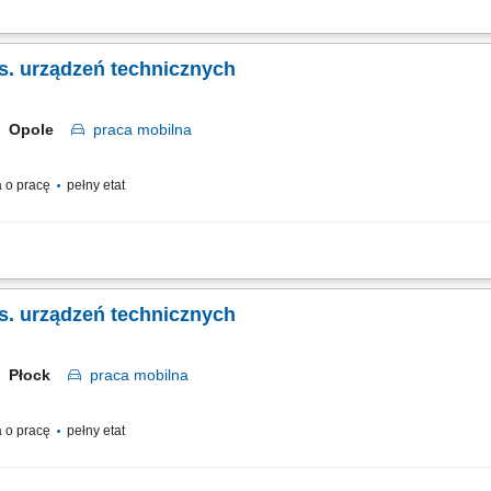
ń technicznych urządzeń podlegających dozorowi oraz sporządzanie wymaganej 
 przemysłowych. Weryfikowanie kwalifikacji osób obsługujących i konserwujących
ds. urządzeń technicznych
Opole
praca
mobilna
 o pracę
pełny etat
nywanie i dokumentowanie badań urządzeń ciśnieniowych podlegających dozorow
jących i konserwujących urządzenia ciśnieniowe.
ds. urządzeń technicznych
Płock
praca
mobilna
 o pracę
pełny etat