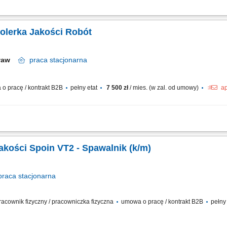
nywanie i dokumentowanie badań urządzeń ciśnieniowych podlegających dozorow
jących i konserwujących urządzenia ciśnieniowe.
rolerka Jakości Robót
cław
praca
stacjonarna
o pracę / kontrakt B2B
pełny etat
7 500 zł
/ mies. (w zal. od umowy)
ap
 warsztatowych; Udział w odbiorach częściowych, końcowych oraz próbach technicz
z przedstawicielami UDT, Jednostkami Notyfikowanymi oraz kontrolą Zleceniodawc
Jakości Spoin VT2 - Spawalnik (k/m)
praca
stacjonarna
/ pracownik fizyczny / pracowniczka fizyczna
umowa o pracę / kontrakt B2B
pełny