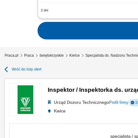
2 dni
Twoje zadania: Weryfikacja poprawnośc
spawalniczej, Nadzór nad oznaczeniem 
Praca.pl
Praca
świętokrzyskie
Kielce
Specjalista ds. Nadzoru Techni
Wróć do listy ofert
Inspektor / Inspektorka ds. urz
Urząd Dozoru Technicznego
Profil firmy
S
Kielce
specjalista / s