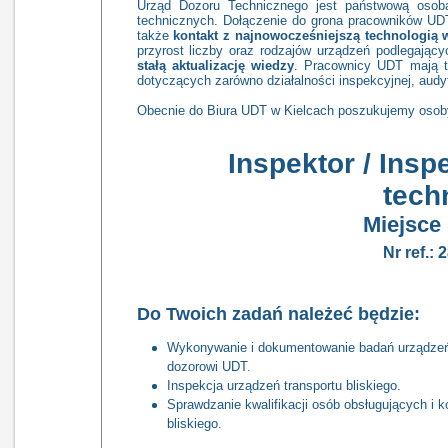
Urząd Dozoru Technicznego jest państwową osob
technicznych. Dołączenie do grona pracowników U
także
kontakt z
najnowocześniejszą technologią
przyrost liczby oraz rodzajów urządzeń podlegając
stałą aktualizację wiedzy
. Pracownicy UDT mają t
dotyczących zarówno działalności inspekcyjnej, audyto
Obecnie do Biura UDT w Kielcach poszukujemy osob
Inspektor / Insp
tech
Miejsce 
Nr ref.: 
Do Twoich zadań należeć będzie:
Wykonywanie i dokumentowanie badań urządzeń 
dozorowi UDT.
Inspekcja urządzeń transportu bliskiego.
Sprawdzanie kwalifikacji osób obsługujących i 
bliskiego.