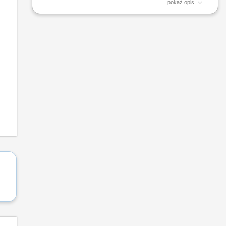
pokaż opis
Twoje zadania: Weryfikacja poprawności wykonania spoin
zgodnie z normami jakościowymi, Sporządzanie protokołów,
raportów oraz pełnej dokumentacji spawalniczej, Nadzór nad
oznaczeniem i zgodnością materiałów spawalniczych, Kontrola
przestrzegania procedur technologicznych przez zespół...