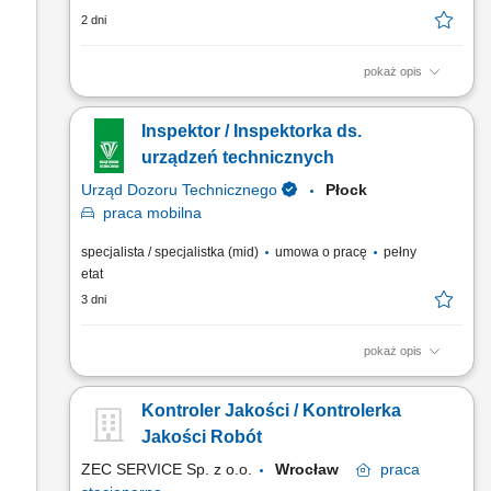
2 dni
pokaż opis
Do Twoich zadań należeć będzie: Wykonywanie i
dokumentowanie badań urządzeń ciśnieniowych
Inspektor / Inspektorka ds.
podlegających dozorowi UDT. Inspekcja urządzeń
ciśnieniowych. Sprawdzanie kwalifikacji osób obsługujących i
urządzeń technicznych
konserwujących urządzenia ciśnieniowe.
Urząd Dozoru Technicznego
Płock
praca
mobilna
specjalista / specjalistka (mid)
umowa o pracę
pełny
etat
3 dni
pokaż opis
Do Twoich zadań należeć będzie: Wykonywanie i
dokumentowanie badań urządzeń ciśnieniowych
Kontroler Jakości / Kontrolerka
podlegających dozorowi UDT. Inspekcja urządzeń
ciśnieniowych. Sprawdzanie kwalifikacji osób obsługujących i
Jakości Robót
konserwujących urządzenia ciśnieniowe.
ZEC SERVICE Sp. z o.o.
Wrocław
praca