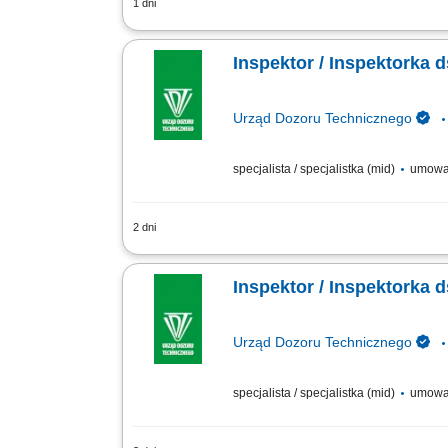
1 dni
Opis stanowiska Przeprowadzanie bada
urządzeń wykorzystywanych w procesach
Inspektor / Inspektorka 
Urząd Dozoru Technicznego
specjalista / specjalistka (mid)
umowa
2 dni
Do Twoich zadań należeć będzie: Wyko
Sprawdzanie kwalifikacji osób obsługu
Inspektor / Inspektorka 
Urząd Dozoru Technicznego
specjalista / specjalistka (mid)
umowa