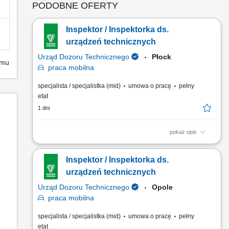
PODOBNE OFERTY
Inspektor / Inspektorka ds.
urządzeń technicznych
Urząd Dozoru Technicznego
Płock
emu
praca
mobilna
specjalista / specjalistka (mid)
umowa o pracę
pełny
etat
1 dni
pokaż opis
Opis stanowiska Przeprowadzanie badań technicznych
urządzeń podlegających dozorowi oraz sporządzanie
Inspektor / Inspektorka ds.
wymaganej dokumentacji. Wykonywanie inspekcji urządzeń
wykorzystywanych w procesach przemysłowych.
urządzeń technicznych
Weryfikowanie kwalifikacji osób obsługujących i
Urząd Dozoru Technicznego
Opole
konserwujących urządzenia techniczne....
praca
mobilna
specjalista / specjalistka (mid)
umowa o pracę
pełny
etat