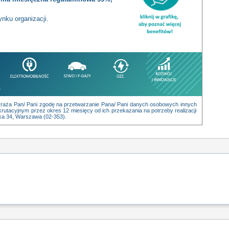
nku organizacji.
j”) wyraża Pan/ Pani zgodę na przetwarzanie Pana/ Pani danych osobowych innych
rutacyjnym przez okres 12 miesięcy od ich przekazania na potrzeby realizacji
cka 34, Warszawa (02-353).