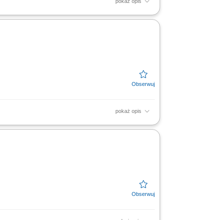
pokaż opis
dokumentacji. Wykonywanie inspekcji
 urządzenia techniczne....
pokaż opis
i UDT. Inspekcja urządzeń ciśnieniowych.