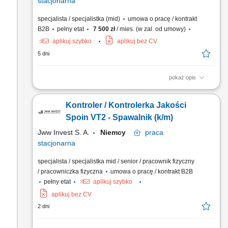
stacjonarna
specjalista / specjalistka (mid)
umowa o pracę / kontrakt
B2B
pełny etat
7 500 zł
/ mies. (w zal. od umowy)
aplikuj szybko
aplikuj bez CV
5 dni
pokaż opis
Nadzór i kontrola nad realizacją prac warsztatowych; Udział w
odbiorach częściowych, końcowych oraz próbach
Kontroler / Kontrolerka Jakości
technicznych; Sporządzanie i kompletowanie dokumentacji
jakościowej; Współpraca z przedstawicielami UDT,
Spoin VT2 - Spawalnik (k/m)
Jednostkami Notyfikowanymi oraz kontrolą Zleceniodawcy;
Jww Invest S. A.
Niemcy
praca
Koordynacja...
stacjonarna
specjalista / specjalistka mid / senior / pracownik fizyczny
/ pracowniczka fizyczna
umowa o pracę / kontrakt B2B
pełny etat
aplikuj szybko
aplikuj bez CV
2 dni