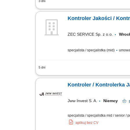
3 dni
Do Twoich zadań należeć będzie: Wyko
Sprawdzanie kwalifikacji osób obsługu
Kontroler Jakości / Kont
ZEC SERVICE Sp. z o.o.
Wro
specjalista / specjalistka (mid)
umowa 
5 dni
Nadzór i kontrola nad realizacją prac
dokumentacji jakościowej; Współpraca 
Kontroler / Kontrolerka 
Jww Invest S. A.
Niemcy
specjalista / specjalistka mid / senior 
aplikuj bez CV