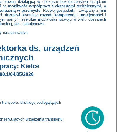
ą prawną działającą w obszarze bezpieczeństwa urządzeń
DT to
możliwość
współpracy z
ekspertami technicznymi
, a
wdrażaną w
przemyśle
. Rozwój gospodarki i związany z nim
ych dozorowi stymulują
rozwój kompetencji, umiejętności i
ym samym szerokie możliwości rozwoju w wielu obszarach
rskiej, jak i szkoleniowej.
y na stanowisko:
ektorka ds. urządzeń
nicznych
pracy: Kielce
280.1/04/05/2026
transportu bliskiego podlegających
konserwujących urządzenia transportu