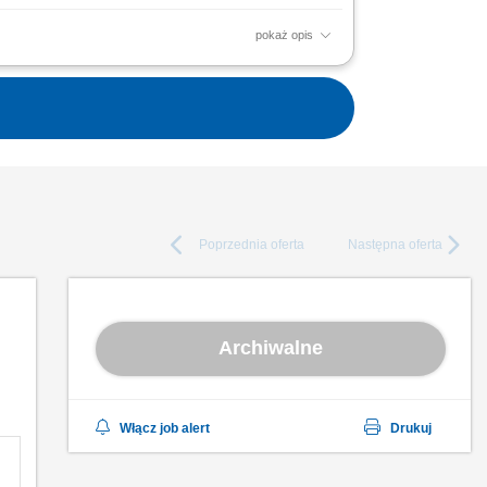
pokaż opis
portów oraz pełnej dokumentacji
ogicznych przez zespół...
Poprzednia
oferta
Następna
oferta
Archiwalne
Włącz job alert
Drukuj