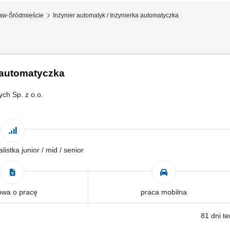
aw-Śródmieście
Inżynier automatyk / Inżynierka automatyczka
a automatyczka
ch Sp. z o.o.
alistka junior / mid / senior
wa o pracę
praca mobilna
81 dni t