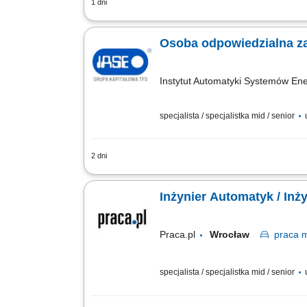
1 dni
Zakres obowiązków: Projektowanie syst
kosztorysów inwestorskich oraz przedmi
Osoba odpowiedzialna z
Instytut Automatyki Systemów Ene
specjalista / specjalistka mid / senior
2 dni
ZAKRES OBOWIĄZKÓW projektowanie sys
inwestorskich/przedmiarów robót, opra
Inżynier Automatyk / In
Praca.pl
Wrocław
praca
m
specjalista / specjalistka mid / senior