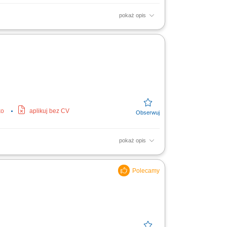
pokaż opis
D w programie AutoCAD. Weryfikacja
 i projektów...
ko
aplikuj bez CV
pokaż opis
a terenie zakładu produkcyjnego w Elblągu;
 Dbanie o zgodność...