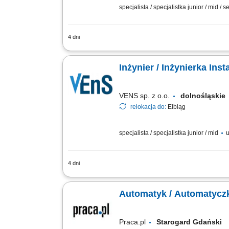
specjalista / specjalistka junior / mid / s
4 dni
Lokalizacja Obiekty energetyczne i pr
projekty energetyczne i przemysłowe w 
Inżynier / Inżynierka Ins
VENS sp. z o.o.
dolnośląski
relokacja do:
Elbląg
specjalista / specjalistka junior / mid
u
4 dni
Weryfikacja stanu instalacji procesowy
oraz schematów P&ID w środowisku Aut
Automatyk / Automatycz
Praca.pl
Starogard Gdańsk