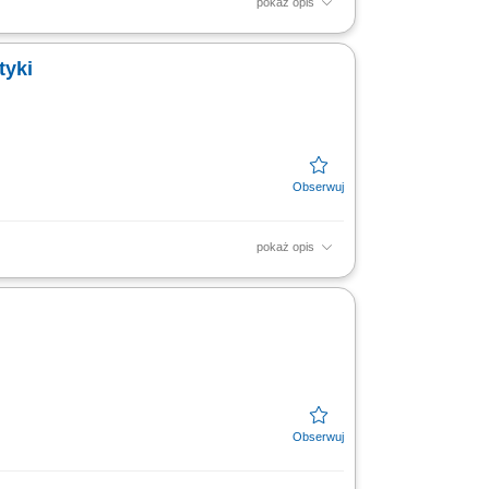
pokaż opis
wywanie dokumentacji projektowej,
enie instrukcji obsługi...
tyki
pokaż opis
zygotowanie kosztorysów
ą dokumentacją projektową,...