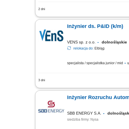
2 dni
Aktualizacja i opracowywanie dokument
zgodności dokumentacji z obowiązujący
Inżynier ds. P&ID (k/m)
VENS sp. z o.o.
dolnośląski
relokacja do:
Elbląg
specjalista / specjalistka junior / mid
u
3 dni
Inwentaryzacja instalacji procesowych:
Aktualizacja dokumentacji P&ID: tworz
Inżynier Rozruchu Automa
SBB ENERGY S.A.
dolnoślą
siedziba firmy: Nysa