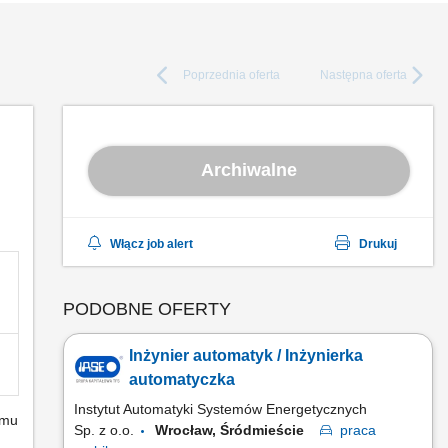
Poprzednia
oferta
Następna
oferta
Archiwalne
Włącz job alert
Drukuj
PODOBNE OFERTY
Inżynier automatyk / Inżynierka
automatyczka
Instytut Automatyki Systemów Energetycznych
emu
Sp. z o.o.
Wrocław, Śródmieście
praca