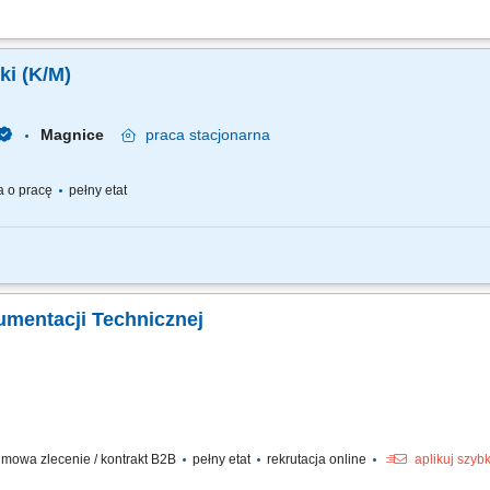
temów automatyki oraz dobór aparatury AKPiA; Opracowywanie dokumentacji proje
 projektami; Programowanie sterowników PLC oraz paneli HMI; Tworzenie instrukcj
Specjalista ds. Automatyki (K/M)
Magnice
praca
stacjonarna
 o pracę
pełny etat
 nadzór nad prawidłowym działaniem systemów automatyki; Wykonywanie zapl
 automatyki oraz nadzór nad oprogramowaniem; Przeprowadzanie analiz techniczn
kumentacji Technicznej
e
mowa zlecenie / kontrakt B2B
pełny etat
rekrutacja online
aplikuj szyb