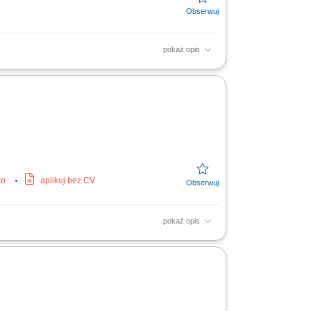
pokaż opis
zne i przemysłowe SBB ENERGY realizuje
w na transformację...
ko
aplikuj bez CV
pokaż opis
acja i modyfikacja dokumentacji technicznej
czeństwa i...