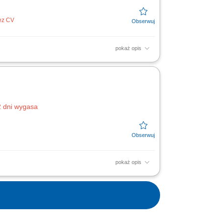
bez CV
pokaż opis
eglądów technicznych, konserwacji oraz
nywanie kalibracji i...
2 dni wygasa
pokaż opis
turze Siemens. Projektowanie algorytmów
ałania algorytmów w...