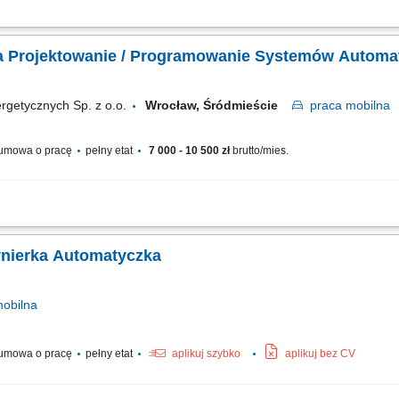
emów automatyki oraz dobór aparatury AKPiA i rozwiązań technicznych. Przygoto
arów robót. Programowanie sterowników PLC oraz paneli operatorskich (HMI). Tworz
a Projektowanie / Programowanie Systemów Automa
rgetycznych Sp. z o.o.
Wrocław, Śródmieście
praca
mobilna
umowa o pracę
pełny etat
7 000 - 10 500 zł
brutto/mies.
temów automatyki, dobór aparatury AKPiA, dobór rozwiązań technicznych, - pr
cowanie i przygotowanie dokumentacji projektowej, nadzór autorski nad opracowan
żynierka Automatyczka
obilna
umowa o pracę
pełny etat
aplikuj szybko
aplikuj bez CV