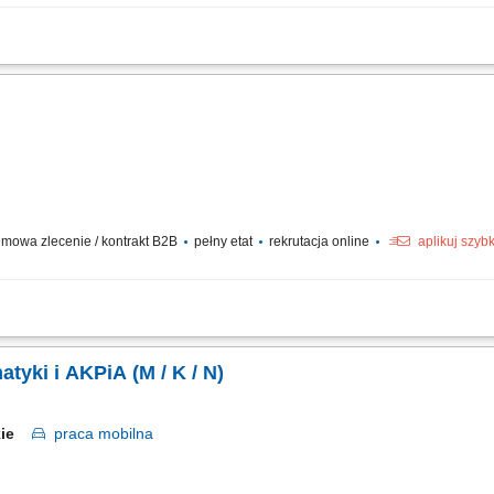
acji technicznej instalacji przemysłowych. Tworzenie oraz edycja schematów P&I
mi wymaganiami technicznymi. Współpraca z działami utrzymania ruchu, automatyki
e
mowa zlecenie / kontrakt B2B
pełny etat
rekrutacja online
aplikuj szyb
 weryfikacja stanu instalacji procesowych, mediów energetycznych oraz armatury n
enie, modyfikacja oraz aktualizacja schematów P&ID w środowisku AutoCAD (DWG)
tyki i AKPiA (M / K / N)
skie
praca
mobilna