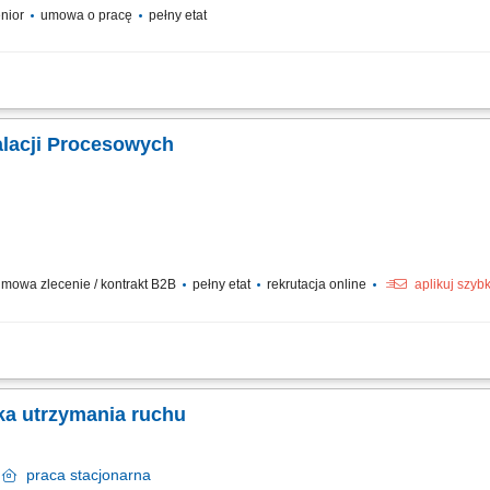
enior
umowa o pracę
pełny etat
zemysłowe w Polsce oraz za granicą Uruchamiaj największe inwestycje energetyc
Polsce oraz za granicą. Budujemy i uruchamiamy instalacje, które mają realny wpły
talacji Procesowych
e
mowa zlecenie / kontrakt B2B
pełny etat
rekrutacja online
aplikuj szyb
ch oraz urządzeń wykorzystywanych w zakładzie produkcyjnym. Tworzenie, aktualiz
oCAD. Kontrola zgodności dokumentacji z obowiązującymi normami jakości, bezpie
ka utrzymania ruchu
i
praca
stacjonarna