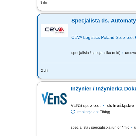
9 dni
Zakres obowiązków: Projektowanie sys
nadzoru autorskiego nad realizowanymi
CEVA Logistics Poland Sp. z o.o.
specjalista / specjalistka (mid)
umowa
2 dni
ZADANIA NA STANOWISKU PRACY Ciągły
bezpieczeństwa powierzonych urządzeń
Inżynier / Inżynierka Do
VENS sp. z o.o.
dolnośląski
relokacja do:
Elbląg
specjalista / specjalistka junior / mid
u