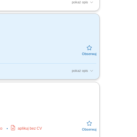
pokaż opis
ktowej i kosztorysowej; Sprawowanie
i obsługi dla wdrażanych...
pokaż opis
anowanych przeglądów oraz kopii
ych i diagnostyki problemów...
ko
aplikuj bez CV