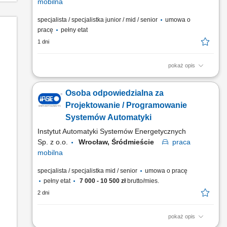
mobilna
specjalista / specjalistka junior / mid / senior
umowa o
pracę
pełny etat
1 dni
pokaż opis
Zakres obowiązków: Projektowanie systemów automatyki oraz
dobór aparatury AKPiA i rozwiązań technicznych.
Osoba odpowiedzialna za
Przygotowywanie dokumentacji projektowej, kosztorysów
inwestorskich oraz przedmiarów robót. Programowanie
Projektowanie / Programowanie
sterowników PLC oraz paneli operatorskich (HMI). Tworzenie
Systemów Automatyki
instrukcji obsługi...
Instytut Automatyki Systemów Energetycznych
Sp. z o.o.
Wrocław, Śródmieście
praca
mobilna
specjalista / specjalistka mid / senior
umowa o pracę
pełny etat
7 000 - 10 500 zł
brutto/mies.
2 dni
pokaż opis