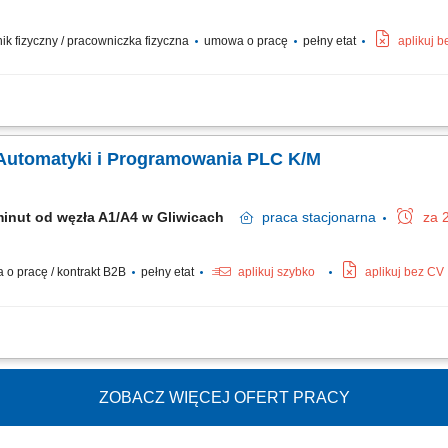
wnik fizyczny / pracowniczka fizyczna
umowa o pracę
pełny etat
aplikuj 
erek oraz wykonywanie napraw maszyn i urządzeń produkcyjnych. Realizacja prz
w mechanicznych, elektrycznych, pneumatycznych i automatyki przemysłowej. Wyko
s. Automatyki i Programowania PLC K/M
minut od węzła A1/A4 w Gliwicach
praca
stacjonarna
za 
o pracę / kontrakt B2B
pełny etat
aplikuj szybko
aplikuj bez CV
guracja oraz wdrażanie przemysłowych systemów sterowania opartych na architek
 automatycznych systemów dokręcania oraz urządzeń peryferyjnych. Weryfikacja dzi
ZOBACZ WIĘCEJ OFERT PRACY