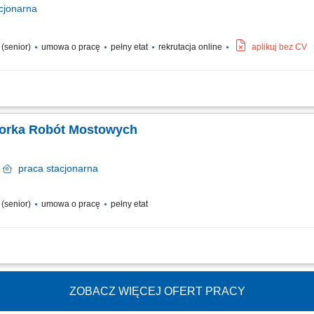
cjonarna
a (senior)
umowa o pracę
pełny etat
rekrutacja online
aplikuj bez CV
ealizacją zadań konstrukcyjno-budowlanych w branży mostowej zgodnie z przyję
zej, odbiorowej oraz rozliczeniowej na każdym etapie inwestycji. Agregowanie 
torka Robót Mostowych
k
praca
stacjonarna
a (senior)
umowa o pracę
pełny etat
owie i modernizacji obiektów mostowych, koordynowanie pracy podwykonawców or
ntacji niezbędnej do odbiorów robót, analiza i weryfikacja dokumentacji projekt
ZOBACZ WIĘCEJ OFERT PRACY