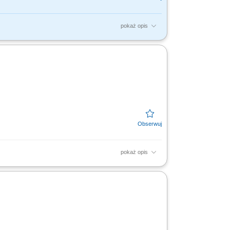
pokaż opis
nie podwykonawców i dostawców.
pokaż opis
 robót zgodnie z wymaganiami inwestora,
zgodnie z przyjętym...