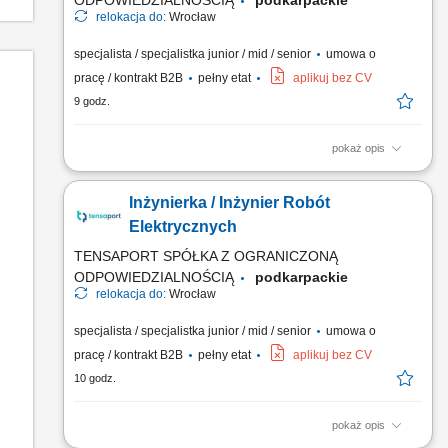
ODPOWIEDZIALNOŚCIĄ
podkarpackie
relokacja do:
Wrocław
specjalista / specjalistka junior / mid / senior
umowa o
pracę / kontrakt B2B
pełny etat
aplikuj bez CV
9 godz.
pokaż opis
Zadania: Operacyjny nadzór nad robotami ziemnymi,
żelbetowymi i stalowymi pod kątem jakości, terminów i BHP;
Inżynierka / Inżynier Robót
Koordynacja działań sił własnych oraz brygad
podwykonawczych na obiekcie; Sporządzanie obmiarów,
Elektrycznych
zestawień materiałowych, cenowych oraz rozliczanie sprzętu i
TENSAPORT SPÓŁKA Z OGRANICZONĄ
podwykonawców;...
ODPOWIEDZIALNOŚCIĄ
podkarpackie
relokacja do:
Wrocław
specjalista / specjalistka junior / mid / senior
umowa o
pracę / kontrakt B2B
pełny etat
aplikuj bez CV
10 godz.
pokaż opis
Zadania: Bezpośrednie nadzorowanie robót