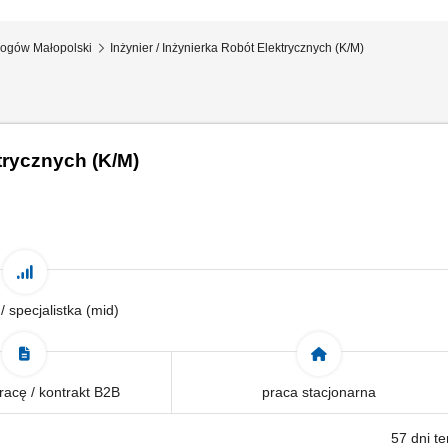
łogów Małopolski
Inżynier / Inżynierka Robót Elektrycznych (K/M)
ktrycznych (K/M)
 / specjalistka (mid)
acę / kontrakt B2B
praca stacjonarna
57 dni t