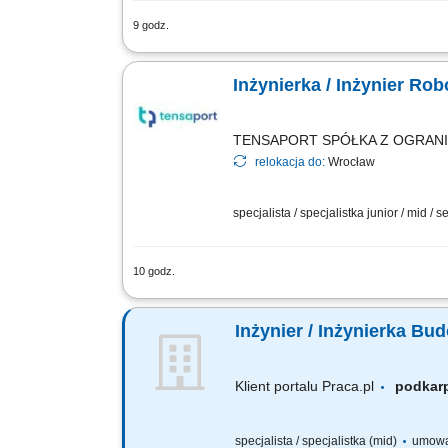
9 godz.
Zadania: Operacyjny nadzór nad robota
podwykonawczych na obiekcie; Sporząd
Inżynierka / Inżynier Ro
TENSAPORT SPÓŁKA Z OGRAN
relokacja do:
Wrocław
specjalista / specjalistka junior / mid / s
10 godz.
Zadania: Bezpośrednie nadzorowanie r
podwykonawców na terenie budowy; Przy
Inżynier / Inżynierka B
Klient portalu Praca.pl
podka
specjalista / specjalistka (mid)
umowa