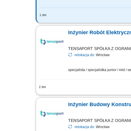
1 dni
Analiza dokumentacji projektowej. Ws
Opracowywanie i archiwizacja dokument
Inżynier Robót Elektryc
TENSAPORT SPÓŁKA Z OGRAN
relokacja do:
Wrocław
specjalista / specjalistka junior / mid / s
2 dni
Zakres zadań: Bezpośredni nadzór nad 
dokumentacją techniczną oraz przepisa
Inżynier Budowy Konstr
TENSAPORT SPÓŁKA Z OGRAN
relokacja do:
Wrocław