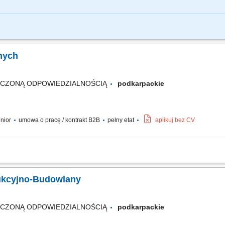
półpraca z Kierownikiem Budowy. Nadzorowanie prawidłowości robót. Pozyskiwa
acji, kontrola kosztów.
znych
ICZONĄ ODPOWIEDZIALNOŚCIĄ
podkarpackie
enior
umowa o pracę / kontrakt B2B
pełny etat
aplikuj bez CV
wykonywanymi robotami przy projektach z zakresu elektroenergetyki Koordynacja
mi BHP; Kontrola jakości, terminowości i stanu zaawansowania robót budowlanych 
ukcyjno-Budowlany
ICZONĄ ODPOWIEDZIALNOŚCIĄ
podkarpackie