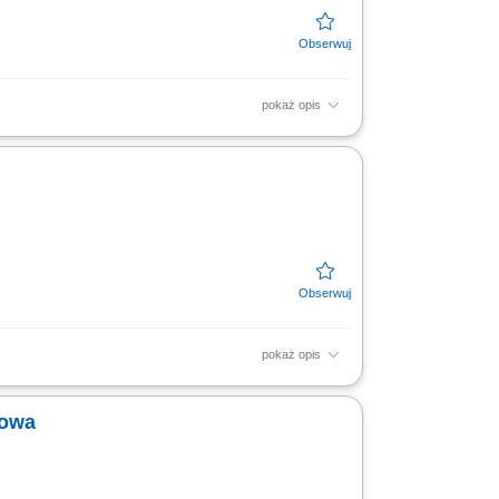
pokaż opis
 w tym kontrola jakości, terminowości oraz
cją techniczną...
pokaż opis
nżynieryjnych. Przygotowywanie odbiorów
ków oraz...
towa