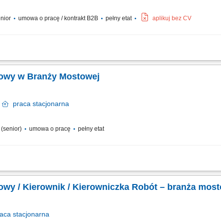
enior
umowa o pracę / kontrakt B2B
pełny etat
aplikuj bez CV
wykonywanymi robotami, w szczególności robót ziemnych, żelbetowych i stalowych,
 harmonogramem; Koordynacja robót zgodnie z wymaganiami inwestora, dokumenta
udowy w Branży Mostowej
k
praca
stacjonarna
a (senior)
umowa o pracę
pełny etat
oprzez sprawną organizację zadań dla ekip wykonawczych na budowie obiektów i
tnością i spójnością dokumentacji poodbiorowej. Sprawdzanie i dystrybucja rysun
dowy / Kierownik / Kierowniczka Robót – branża mos
raca
stacjonarna