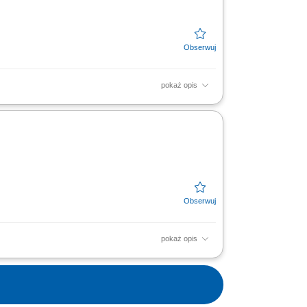
pokaż opis
tym harmonogramem. Prowadzenie i
ofert podwykonawców,...
pokaż opis
az zespołów wykonawczych zgodnie z
owej, współpraca z...