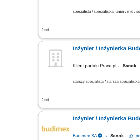
specjalista / specjalistka junior / mid / s
2 dni
Zakres zadań: Bezpośredni nadzór nad 
stopnia zaawansowania prac zgodnie z
Inżynier / Inżynierka B
Klient portalu Praca.pl
Sano
starszy specjalista / starsza specjalistk
2 dni
Dbanie o płynność prac budowlanych p
technicznych oraz czuwanie nad komple
Inżynier / Inżynierka Bu
Budimex SA
Sanok
p