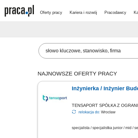
Oferty pracy
Kariera i rozwój
Pracodawcy
Ka
NAJNOWSZE OFERTY PRACY
Inżynierka / Inżynier B
TENSAPORT SPÓŁKA Z OGRAN
relokacja do:
Wrocław
specjalista / specjalistka junior / mid / s