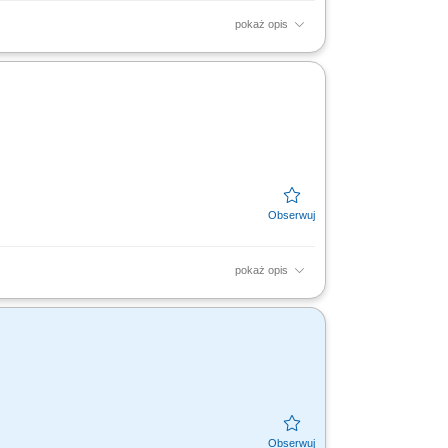
pokaż opis
acja działań sił własnych oraz brygad
podwykonawców;...
pokaż opis
anie działań sił własnych oraz
zeń; Tworzenie...