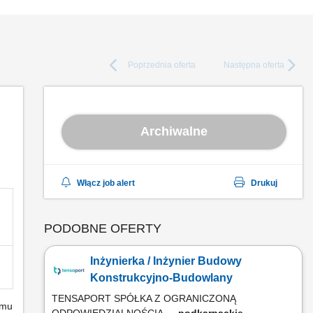
Poprzednia
oferta
Następna
oferta
Archiwalne
Włącz job alert
Drukuj
PODOBNE OFERTY
Inżynierka / Inżynier Budowy
Konstrukcyjno-Budowlany
TENSAPORT SPÓŁKA Z OGRANICZONĄ
emu