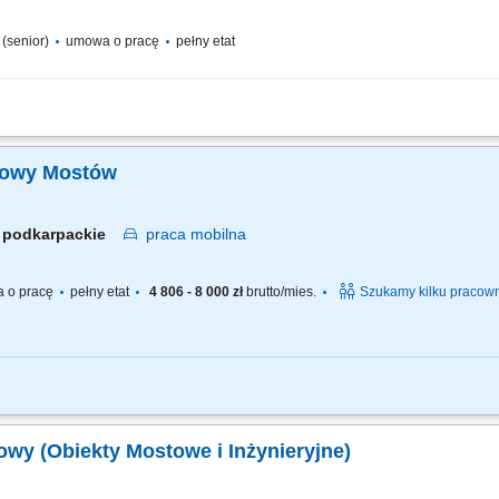
a (senior)
umowa o pracę
pełny etat
pracy zespołu podwykonawców oraz sił własnych we współpracy z ‎kierownikiem rob
końcowych, weryfikacja dokumentacji projektowej i jej dystrybucja, współpraca z..
udowy Mostów
podkarpackie
praca
mobilna
 o pracę
pełny etat
4 806 - 8 000 zł
brutto/mies.
Szukamy kilku pracow
projektowej, technologicznej itp. ścisła współpraca z Kierownikiem Budowy, Rob
wykonawców, usługodawców i dostawców materiałów; sporządzanie i archiwizacja
dowy (Obiekty Mostowe i Inżynieryjne)