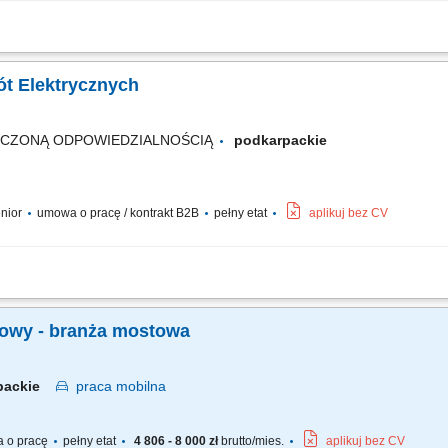
mi ziemnymi, żelbetowymi i stalowymi pod kątem jakości, terminów i BHP; Koordyn
zanie obmiarów, zestawień materiałowych, cenowych oraz rozliczanie sprzętu i 
bót Elektrycznych
ICZONĄ ODPOWIEDZIALNOŚCIĄ
podkarpackie
enior
umowa o pracę / kontrakt B2B
pełny etat
aplikuj bez CV
obót elektroenergetycznych pod kątem technicznym, jakościowym i BHP; Koordynow
gotowywanie obmiarów, kosztorysów, zestawień sprzętowo-materiałowych i rozlic
udowy - branża mostowa
rpackie
praca
mobilna
 o pracę
pełny etat
4 806 - 8 000 zł
brutto/mies.
aplikuj bez CV