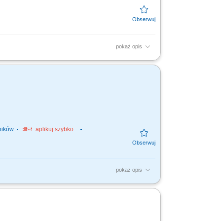
pokaż opis
ót w branży mostowej,‎ przygotowywanie
.
ników
aplikuj szybko
pokaż opis
ót itp. udział w nadzorze nad prawidłowym
 dokumentacji...