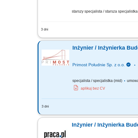
starszy specjalista / starsza specjalistk
3 dni
Twoje przyszłe zadania:‎ organizacja 
dokumentacji do odbiorów częściowych, 
Inżynier / Inżynierka B
Primost Południe Sp. z o.o.
specjalista / specjalistka (mid)
umowa
aplikuj bez CV
3 dni
OPIS STANOWISKA analiza dokumentacji 
wykonywaniem robót; pozyskiwanie pod
Inżynier / Inżynierka Bu