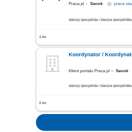
Praca.pl
Sanok
praca
sta
starszy specjalista / starsza specjalistk
4 dni
Opis stanowiska Nadzór nad bieżącą r
kompletowanie dokumentacji powykonawc
Koordynator / Koordyna
Klient portalu Praca.pl
Sano
starszy specjalista / starsza specjalistk
8 dni
wspieranie realizacji robót przy bud
harmonogramem, przygotowywanie dokume