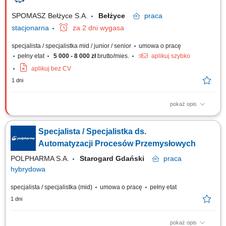
SPOMASZ Bełżyce S.A.
Bełżyce
praca
stacjonarna
za 2 dni wygasa
specjalista / specjalistka mid / junior / senior
umowa o pracę
pełny etat
5 000 - 8 000 zł
brutto/mies.
aplikuj szybko
aplikuj bez CV
1 dni
pokaż opis
Zadania: Opracowywanie i prowadzenie dokumentacji technologicznej
oraz produkcyjnej; Wyliczanie i optymalizacja norm zużycia surowców
Specjalista / Specjalistka ds.
oraz materiałów produkcyjnych; Sprawowanie nadzoru nad prawidłowym
przebiegiem procesów wytwórczych; Inicjowanie działań mających na
Automatyzacji Procesów Przemysłowych
celu optymalizację...
POLPHARMA S.A.
Starogard Gdański
praca
hybrydowa
specjalista / specjalistka (mid)
umowa o pracę
pełny etat
1 dni
pokaż opis