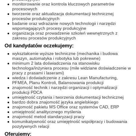
monitorowanie oraz kontrola kluczowych parametrów
procesowych
tworzenie oraz aktualizacja dokumentacji technicznej
procesów produkcyjnych
badanie oraz wdrażanie nowych technologii i narzędzi
wspomagających procesy produkcyjne
organizacja oraz prowadzenie szkoleń wewnętrznych z
zakresu procesów produkcyjnych
Od kandydatów oczekujemy:
wykształcenie wyższe techniczne (mechanika i budowa
maszyn, automatyka i robotyka lub pokrewne)
minimum 2 lata doświadczenia na stanowisku
technologa/inżyniera procesu (mile widziane doświadczenie w
pracy z prasami i laserami)
wiedza i doświadczenie z zakresu Lean Manufacturing,
PFMEA, Planu Kontroli, Balansowania produkcji
znajomość technik i narzędzi organizacji i optymalizacji
produkcji PDCA
umiejętność czytania i tworzenia dokumentacji technicznej
bardzo dobra znajomość języka angielskiego
znajomość pakietu MS Office oraz systemów CAD, ERP
umiejętność analitycznego myślenia
znajomość metod standaryzacji pracy
komunikatywność oraz umiejętność współpracy i budowania
pozytywnych relacji
Oferujemy: