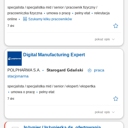
specjalista / specjalistka mid / senior / pracownik fizyczny /
pracowniczka fizyczna
umowa o pracę
pełny etat
rekrutacja
online
Szukamy kilku pracowników
7 dni
pokaż opis
Kluczowe obowiązki: Nadzór nad procesami rozruchowymi oraz
badaniami technicznymi infrastruktury NN i WN. Parametryzacja
Digital Manufacturing Expert
systemów automatyki zabezpieczeniowej EAZ. Weryfikacja jakości
montażu i zgodności instalacji z dokumentacją projektową.
Reprezentowanie firmy podczas testów fabrycznych...
POLPHARMA S.A.
Starogard Gdański
praca
stacjonarna
specjalista / specjalistka mid / senior / ekspert / ekspertka
umowa o pracę
pełny etat
7 dni
pokaż opis
Zakres obowiązków: Wdrażanie, rozwój i utrzymanie systemów
wspierających procesy produkcyjne, magazynowe, logistyczne oraz
Inżynier / Inżynierka ds. ofertowania