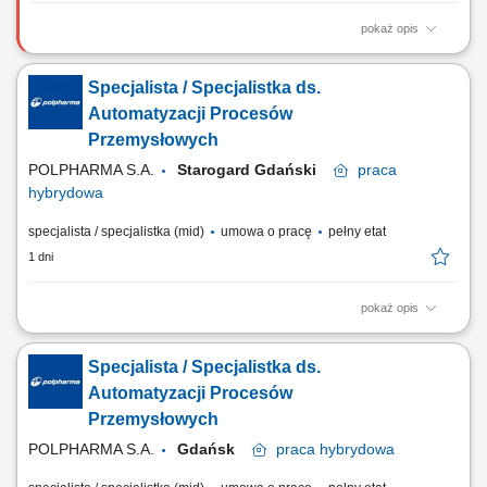
pokaż opis
Zadania: Opracowywanie i prowadzenie dokumentacji technologicznej
oraz produkcyjnej; Wyliczanie i optymalizacja norm zużycia surowców
Specjalista / Specjalistka ds.
oraz materiałów produkcyjnych; Sprawowanie nadzoru nad
prawidłowym przebiegiem procesów wytwórczych; Inicjowanie działań
Automatyzacji Procesów
mających na celu optymalizację...
Przemysłowych
POLPHARMA S.A.
Starogard Gdański
praca
hybrydowa
specjalista / specjalistka (mid)
umowa o pracę
pełny etat
1 dni
pokaż opis
Zakres obowiązków: Nadzór nad systemami serializacji i agregacji
wykorzystywanymi w procesach produkcyjnych. Administracja oraz
Specjalista / Specjalistka ds.
utrzymanie systemu Track&Trace na poziomie wsparcia L2 i L3.
Monitorowanie poprawności wymiany danych serializacyjnych
Automatyzacji Procesów
pomiędzy organizacją a partnerami...
Przemysłowych
POLPHARMA S.A.
Gdańsk
praca
hybrydowa