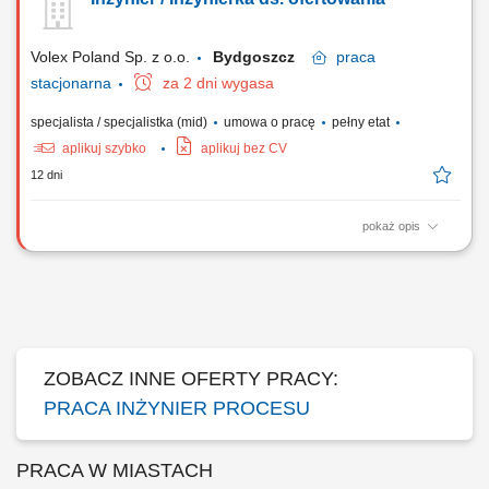
etykietowanie. Integracja systemów produkcyjnych z rozwiązaniami
ERP, MES, WMS oraz innymi systemami biznesowymi i przemysłowymi.
Prowadzenie projektów wdrożeniowych...
Volex Poland Sp. z o.o.
Bydgoszcz
praca
stacjonarna
za 2 dni wygasa
specjalista / specjalistka (mid)
umowa o pracę
pełny etat
aplikuj szybko
aplikuj bez CV
12 dni
pokaż opis
Opis stanowiska przygotowywanie kalkulacji kosztowych dla nowych
projektów produkcyjnych, analiza dokumentacji technicznej oraz
wymagań klientów, opracowywanie zestawień materiałowych (BOM) i
weryfikacja ich kompletności, szacowanie czasów produkcji oraz
kosztów procesów technologicznych,...
ZOBACZ INNE OFERTY PRACY:
PRACA INŻYNIER PROCESU
PRACA W MIASTACH