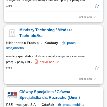
specjalista / specjalistka (mid)
umowa o pracę
pełny etat
1 dni
pokaż opis
Zakres obowiązków: Nadzór nad systemami serializacji i agregacji
wykorzystywanymi w procesach produkcyjnych. Administracja oraz
Młodszy Technolog / Młodsza
utrzymanie systemu Track&Trace na poziomie wsparcia L2 i L3.
Monitorowanie poprawności wymiany danych serializacyjnych
Technolożka
pomiędzy organizacją a partnerami...
Klient portalu Praca.pl
Kuchary
praca
stacjonarna
młodszy specjalista / młodsza specjalistka (junior)
umowa o
pracę
pełny etat
aplikuj bez CV
5 dni
pokaż opis
wsparcie procesu wdrażania nowych produktów oraz rozwiązań
technologicznych, przygotowywanie, aktualizacja i nadzór nad
Główny Specjalista / Główna
dokumentacją techniczną, tworzenie rysunków technicznych oraz
modeli 3D w programach CAD/SolidWorks, udział w przygotowywaniu
Specjalistka ds. Rozruchu (k/m/n)
materiałów szkoleniowych oraz wsparcie...
PSE Inwestycje S.A.
Gdańsk
praca
mobilna