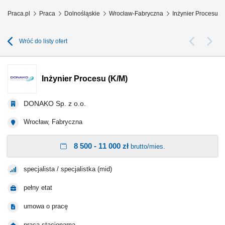
Praca.pl
Praca
Dolnośląskie
Wrocław-Fabryczna
Inżynier Procesu 
Wróć do listy ofert
Inżynier Procesu (K/M)
DONAKO Sp. z o.o.
Wrocław, Fabryczna
8 500 - 11 000 zł
brutto/mies.
specjalista / specjalistka (mid)
pełny etat
umowa o pracę
praca stacjonarna