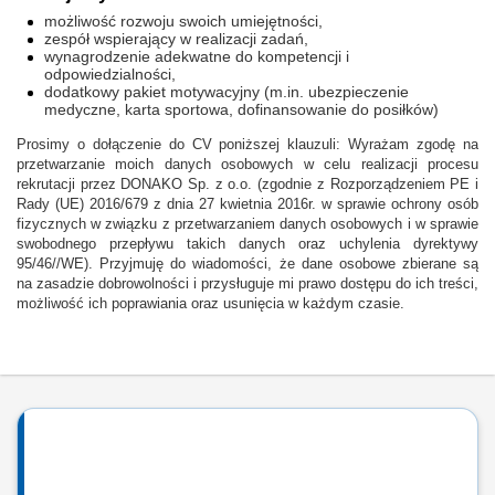
możliwość rozwoju swoich umiejętności,
zespół wspierający w realizacji zadań,
wynagrodzenie adekwatne do kompetencji i
odpowiedzialności,
dodatkowy pakiet motywacyjny (m.in. ubezpieczenie
medyczne, karta sportowa, dofinansowanie do posiłków)
Prosimy o dołączenie do CV poniższej klauzuli: Wyrażam zgodę na
przetwarzanie moich danych osobowych w celu realizacji procesu
rekrutacji przez DONAKO Sp. z o.o. (zgodnie z Rozporządzeniem PE i
Rady (UE) 2016/679 z dnia 27 kwietnia 2016r. w sprawie ochrony osób
fizycznych w związku z przetwarzaniem danych osobowych i w sprawie
swobodnego przepływu takich danych oraz uchylenia dyrektywy
95/46//WE). Przyjmuję do wiadomości, że dane osobowe zbierane są
na zasadzie dobrowolności i przysługuje mi prawo dostępu do ich treści,
możliwość ich poprawiania oraz usunięcia w każdym czasie.