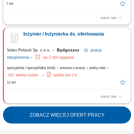
7 dni
pokaż opis
Zakres obowiązków: Wdrażanie, rozwój i utrzymanie systemów
wspierających procesy produkcyjne, magazynowe, logistyczne oraz
Inżynier / Inżynierka ds. ofertowania
etykietowanie. Integracja systemów produkcyjnych z rozwiązaniami ERP,
MES, WMS oraz innymi systemami biznesowymi i przemysłowymi.
Prowadzenie projektów wdrożeniowych...
Volex Poland Sp. z o.o.
Bydgoszcz
praca
stacjonarna
za 2 dni wygasa
specjalista / specjalistka (mid)
umowa o pracę
pełny etat
aplikuj szybko
aplikuj bez CV
12 dni
pokaż opis
Opis stanowiska przygotowywanie kalkulacji kosztowych dla nowych
projektów produkcyjnych, analiza dokumentacji technicznej oraz
wymagań klientów, opracowywanie zestawień materiałowych (BOM) i
ZOBACZ WIĘCEJ OFERT PRACY
weryfikacja ich kompletności, szacowanie czasów produkcji oraz kosztów
procesów technologicznych,...