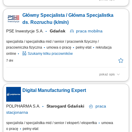
wsparcie procesu wdrażania nowych produktów oraz rozwiązań
technologicznych, przygotowywanie, aktualizacja i nadzór nad
Główny Specjalista / Główna Specjalistka
dokumentacją techniczną, tworzenie rysunków technicznych oraz modeli
3D w programach CAD/SolidWorks, udział w przygotowywaniu
ds. Rozruchu (k/m/n)
materiałów szkoleniowych oraz wsparcie...
PSE Inwestycje S.A.
Gdańsk
praca
mobilna
specjalista / specjalistka mid / senior / pracownik fizyczny /
pracowniczka fizyczna
umowa o pracę
pełny etat
rekrutacja
online
Szukamy kilku pracowników
7 dni
pokaż opis
Kluczowe obowiązki: Nadzór nad procesami rozruchowymi oraz
badaniami technicznymi infrastruktury NN i WN. Parametryzacja
Digital Manufacturing Expert
systemów automatyki zabezpieczeniowej EAZ. Weryfikacja jakości
montażu i zgodności instalacji z dokumentacją projektową.
Reprezentowanie firmy podczas testów fabrycznych...
POLPHARMA S.A.
Starogard Gdański
praca
stacjonarna
specjalista / specjalistka mid / senior / ekspert / ekspertka
umowa
o pracę
pełny etat