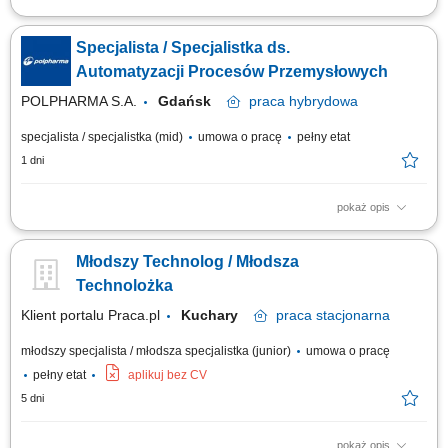
Zakres obowiązków: Nadzór nad systemami serializacji i agregacji
wykorzystywanymi w procesach produkcyjnych. Administracja oraz
Specjalista / Specjalistka ds.
utrzymanie systemu Track&Trace na poziomie wsparcia L2 i L3.
Monitorowanie poprawności wymiany danych serializacyjnych pomiędzy
Automatyzacji Procesów Przemysłowych
organizacją a partnerami...
POLPHARMA S.A.
Gdańsk
praca
hybrydowa
specjalista / specjalistka (mid)
umowa o pracę
pełny etat
1 dni
pokaż opis
Zakres obowiązków: Nadzór nad systemami serializacji i agregacji
wykorzystywanymi w procesach produkcyjnych. Administracja oraz
Młodszy Technolog / Młodsza
utrzymanie systemu Track&Trace na poziomie wsparcia L2 i L3.
Monitorowanie poprawności wymiany danych serializacyjnych pomiędzy
Technolożka
organizacją a partnerami...
Klient portalu Praca.pl
Kuchary
praca
stacjonarna
młodszy specjalista / młodsza specjalistka (junior)
umowa o pracę
pełny etat
aplikuj bez CV
5 dni
pokaż opis