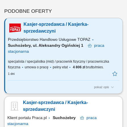
PODOBNE OFERTY
Kasjer-sprzedawca / Kasjerka-
sprzedawczyni
Przedsiębiorstwo Handlowo Usługowe TOPAZ
Suchożebry, ul. Aleksandry Ogińskiej 1
praca
stacjonarna
specjalista / specjalistka (mid) / pracownik fizyczny / pracowniczka
fizyczna
umowa o pracę
pełny etat
4 806 zł
brutto/mies.
1 dni
pokaż opis
Twoje główne zadania: zapewnienie profesjonalnej obsługi Klientów
zgodnie ze standardami sieci Topaz obsługa kasy fiskalnej dbałość o
Kasjer-sprzedawca / Kasjerka-
właściwą ekspozycję produktów monitorowanie terminów przydatności
do spożycia
sprzedawczyni
Klient portalu Praca.pl
Suchożebry
praca
stacjonarna