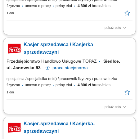
fizyczna
umowa o pracę
pełny etat
4 806 zł
brutto/mies.
1 dni
pokaż opis
Twoje główne zadania: zapewnienie profesjonalnej obsługi Klientów
zgodnie ze standardami sieci Topaz obsługa kasy fiskalnej dbałość o
Kasjer-sprzedawca / Kasjerka-
właściwą ekspozycję produktów monitorowanie terminów przydatności do
spożycia
sprzedawczyni
Przedsiębiorstwo Handlowo Usługowe TOPAZ
Siedlce,
ul. Janowska 93
praca
stacjonarna
specjalista / specjalistka (mid) / pracownik fizyczny / pracowniczka
fizyczna
umowa o pracę
pełny etat
4 806 zł
brutto/mies.
1 dni
pokaż opis
Twoje główne zadania: zapewnienie profesjonalnej obsługi Klientów
zgodnie ze standardami sieci Topaz obsługa kasy fiskalnej dbałość o
Kasjer-sprzedawca / Kasjerka-
właściwą ekspozycję produktów monitorowanie terminów przydatności do
spożycia
sprzedawczyni