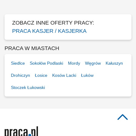
produktów; praca w systemie zmianowym (2 zmiany) utrzymanie
porządku w miejscu pracy;
ZOBACZ INNE OFERTY PRACY:
PRACA KASJER / KASJERKA
PRACA W MIASTACH
Siedlce
Sokołów Podlaski
Mordy
Węgrów
Kałuszyn
Drohiczyn
Łosice
Kosów Lacki
Łuków
Stoczek Łukowski