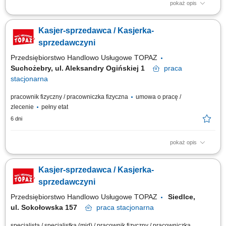
pokaż opis
bieżąca obsługa klientów oraz kasy fiskalnej; realizacja sprzedaży
zgodnie ze standardami obsługi; dbanie o estetykę ekspozycji produktów;
Kasjer-sprzedawca / Kasjerka-
kontrola dat ważności towarów; praca zmianowa w systemie 2-
zmianowym; utrzymywanie porządku na stanowisku pracy;
sprzedawczyni
Przedsiębiorstwo Handlowo Usługowe TOPAZ
Suchożebry, ul. Aleksandry Ogińskiej 1
praca
stacjonarna
pracownik fizyczny / pracowniczka fizyczna
umowa o pracę /
zlecenie
pełny etat
6 dni
pokaż opis
Twoje zadania: Praca fizyczna w dziale warzyw i owoców. Obsługa kasy
fiskalnej. Profesjonalna obsługa klientów zgodnie ze standardami firmy.
Kasjer-sprzedawca / Kasjerka-
Prawidłowa ekspozycja produktów. Kontrola terminów przydatności do
spożycia.
sprzedawczyni
Przedsiębiorstwo Handlowo Usługowe TOPAZ
Siedlce,
ul. Sokołowska 157
praca
stacjonarna
specjalista / specjalistka (mid) / pracownik fizyczny / pracowniczka