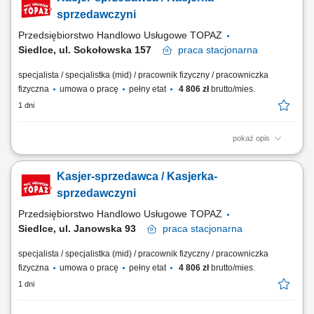
Prawidłowa ekspozycja produktów. Kontrola terminów przydatności do
spożycia.
sprzedawczyni
Przedsiębiorstwo Handlowo Usługowe TOPAZ
Siedlce, ul. Sokołowska 157
praca
stacjonarna
specjalista / specjalistka (mid) / pracownik fizyczny / pracowniczka
fizyczna
umowa o pracę
pełny etat
4 806 zł
brutto/mies.
1 dni
pokaż opis
Twoje główne zadania: zapewnienie profesjonalnej obsługi Klientów
zgodnie ze standardami sieci Topaz obsługa kasy fiskalnej dbałość o
Kasjer-sprzedawca / Kasjerka-
właściwą ekspozycję produktów monitorowanie terminów przydatności
do spożycia
sprzedawczyni
Przedsiębiorstwo Handlowo Usługowe TOPAZ
Siedlce, ul. Janowska 93
praca
stacjonarna
specjalista / specjalistka (mid) / pracownik fizyczny / pracowniczka
fizyczna
umowa o pracę
pełny etat
4 806 zł
brutto/mies.
1 dni