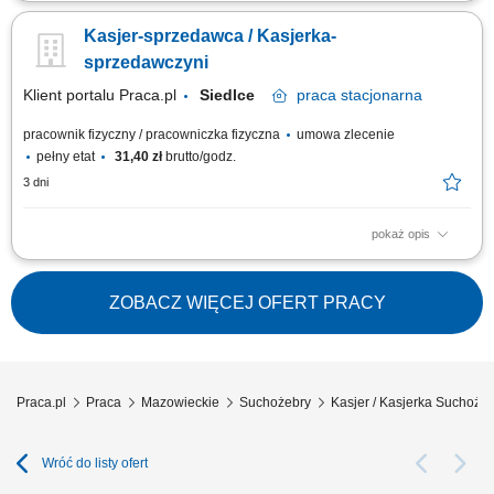
bieżąca obsługa klientów oraz kasy fiskalnej; realizacja sprzedaży
zgodnie ze standardami obsługi; dbanie o estetykę ekspozycji produktów;
Kasjer-sprzedawca / Kasjerka-
kontrola dat ważności towarów; praca zmianowa w systemie 2-
zmianowym; utrzymywanie porządku na stanowisku pracy;
sprzedawczyni
Klient portalu Praca.pl
Siedlce
praca
stacjonarna
pracownik fizyczny / pracowniczka fizyczna
umowa zlecenie
pełny etat
31,40 zł
brutto/godz.
3 dni
pokaż opis
profesjonalna obsługa klientów zgodnie ze standardami sklepu; obsługa
kasy fiskalnej i realizacja transakcji; dbanie o estetyczną ekspozycję
towarów na sali sprzedaży; kontrola terminów ważności produktów; praca
ZOBACZ WIĘCEJ OFERT PRACY
w systemie zmianowym (2 zmiany) utrzymanie porządku w miejscu pracy;
Praca.pl
Praca
Mazowieckie
Suchożebry
Kasjer / Kasjerka Suchoże
Wróć do listy ofert