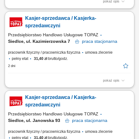
pokaż opis
Twoje główne zadania: zapewnienie profesjonalnej obsługi Klientów
zgodnie ze standardami sieci Topaz obsługa kasy fiskalnej dbałość o
Kasjer-sprzedawca / Kasjerka-
właściwą ekspozycję produktów monitorowanie terminów przydatności
do spożycia
sprzedawczyni
Przedsiębiorstwo Handlowo Usługowe TOPAZ
Siedlce, ul. Kazimierzowska 7
praca
stacjonarna
pracownik fizyczny / pracowniczka fizyczna
umowa zlecenie
pełny etat
31,40 zł
brutto/godz.
2 dni
pokaż opis
Twoje główne zadania: zapewnienie profesjonalnej obsługi Klientów
zgodnie ze standardami sieci Topaz obsługa kasy fiskalnej dbałość o
Kasjer-sprzedawca / Kasjerka-
właściwą ekspozycję produktów monitorowanie terminów przydatności
do spożycia
sprzedawczyni
Przedsiębiorstwo Handlowo Usługowe TOPAZ
Siedlce, ul. Janowska 93
praca
stacjonarna
pracownik fizyczny / pracowniczka fizyczna
umowa zlecenie
pełny etat
31,40 zł
brutto/godz.