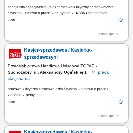
specjalista / specjalistka (mid) / pracownik fizyczny / pracowniczka
fizyczna
umowa o pracę
pełny etat
4 806 zł
brutto/mies.
2 dni
pokaż opis
bieżąca obsługa klientów oraz kasy fiskalnej; realizacja sprzedaży
zgodnie ze standardami obsługi; dbanie o estetykę ekspozycji
Kasjer-sprzedawca / Kasjerka-
produktów; kontrola dat ważności towarów; praca zmianowa w systemie
2-zmianowym; utrzymywanie porządku na stanowisku pracy;
sprzedawczyni
Przedsiębiorstwo Handlowo Usługowe TOPAZ
Suchożebry, ul. Aleksandry Ogińskiej 1
praca
stacjonarna
pracownik fizyczny / pracowniczka fizyczna
umowa o pracę /
zlecenie
pełny etat
6 dni
pokaż opis
Twoje zadania: Praca fizyczna w dziale warzyw i owoców. Obsługa kasy
fiskalnej. Profesjonalna obsługa klientów zgodnie ze standardami firmy.
Kasjer-sprzedawca / Kasjerka-