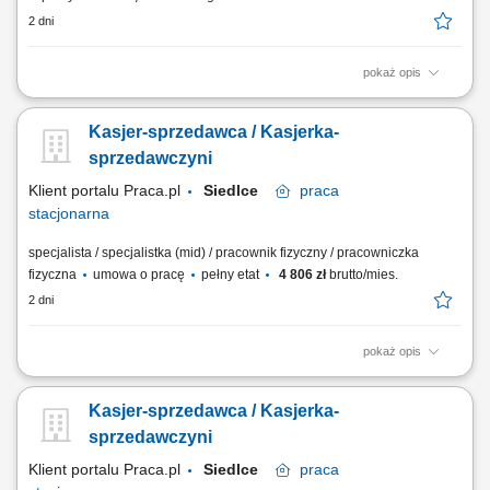
2 dni
pokaż opis
Twoje główne zadania: zapewnienie profesjonalnej obsługi Klientów
zgodnie ze standardami sieci Topaz obsługa kasy fiskalnej dbałość o
Kasjer-sprzedawca / Kasjerka-
właściwą ekspozycję produktów monitorowanie terminów przydatności
do spożycia
sprzedawczyni
Klient portalu Praca.pl
Siedlce
praca
stacjonarna
specjalista / specjalistka (mid) / pracownik fizyczny / pracowniczka
fizyczna
umowa o pracę
pełny etat
4 806 zł
brutto/mies.
2 dni
pokaż opis
bieżąca obsługa klientów oraz kasy fiskalnej; realizacja sprzedaży
zgodnie ze standardami obsługi; dbanie o estetykę ekspozycji
Kasjer-sprzedawca / Kasjerka-
produktów; kontrola dat ważności towarów; praca zmianowa w systemie
2-zmianowym; utrzymywanie porządku na stanowisku pracy;
sprzedawczyni
Klient portalu Praca.pl
Siedlce
praca