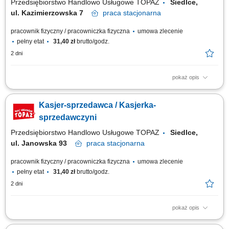
Przedsiębiorstwo Handlowo Usługowe TOPAZ
Siedlce,
ul. Kazimierzowska 7
praca
stacjonarna
pracownik fizyczny / pracowniczka fizyczna
umowa zlecenie
pełny etat
31,40 zł
brutto/godz.
2 dni
pokaż opis
Twoje główne zadania: zapewnienie profesjonalnej obsługi Klientów
zgodnie ze standardami sieci Topaz obsługa kasy fiskalnej dbałość o
Kasjer-sprzedawca / Kasjerka-
właściwą ekspozycję produktów monitorowanie terminów przydatności do
spożycia
sprzedawczyni
Przedsiębiorstwo Handlowo Usługowe TOPAZ
Siedlce,
ul. Janowska 93
praca
stacjonarna
pracownik fizyczny / pracowniczka fizyczna
umowa zlecenie
pełny etat
31,40 zł
brutto/godz.
2 dni
pokaż opis
Twoje główne zadania: zapewnienie profesjonalnej obsługi Klientów
zgodnie ze standardami sieci Topaz obsługa kasy fiskalnej dbałość o