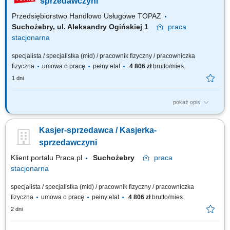
sprzedawczyni
Przedsiębiorstwo Handlowo Usługowe TOPAZ
Suchożebry, ul. Aleksandry Ogińskiej 1
praca
stacjonarna
specjalista / specjalistka (mid) / pracownik fizyczny / pracowniczka
fizyczna
umowa o pracę
pełny etat
4 806 zł
brutto/mies.
1 dni
pokaż opis
Twoje główne zadania: zapewnienie profesjonalnej obsługi Klientów
zgodnie ze standardami sieci Topaz obsługa kasy fiskalnej dbałość o
Kasjer-sprzedawca / Kasjerka-
właściwą ekspozycję produktów monitorowanie terminów przydatności
do spożycia
sprzedawczyni
Klient portalu Praca.pl
Suchożebry
praca
stacjonarna
specjalista / specjalistka (mid) / pracownik fizyczny / pracowniczka
fizyczna
umowa o pracę
pełny etat
4 806 zł
brutto/mies.
2 dni