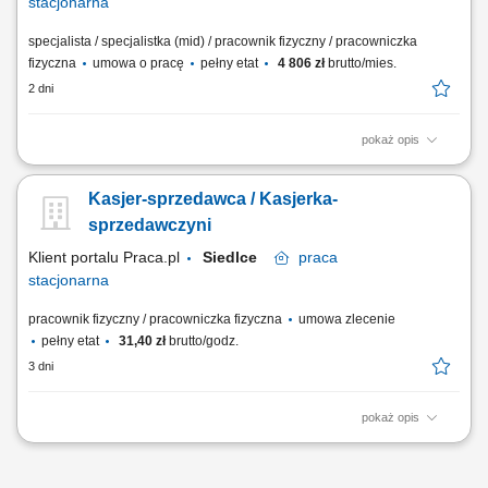
stacjonarna
specjalista / specjalistka (mid) / pracownik fizyczny / pracowniczka
fizyczna
umowa o pracę
pełny etat
4 806 zł
brutto/mies.
2 dni
pokaż opis
bieżąca obsługa klientów oraz kasy fiskalnej; realizacja sprzedaży
zgodnie ze standardami obsługi; dbanie o estetykę ekspozycji
Kasjer-sprzedawca / Kasjerka-
produktów; kontrola dat ważności towarów; praca zmianowa w systemie
2-zmianowym; utrzymywanie porządku na stanowisku pracy;
sprzedawczyni
Klient portalu Praca.pl
Siedlce
praca
stacjonarna
pracownik fizyczny / pracowniczka fizyczna
umowa zlecenie
pełny etat
31,40 zł
brutto/godz.
3 dni
pokaż opis
profesjonalna obsługa klientów zgodnie ze standardami sklepu;
obsługa kasy fiskalnej i realizacja transakcji; dbanie o estetyczną
ekspozycję towarów na sali sprzedaży; kontrola terminów ważności