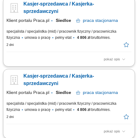
Kasjer-sprzedawca / Kasjerka-
właściwą ekspozycję produktów monitorowanie terminów przydatności do
spożycia
sprzedawczyni
Klient portalu Praca.pl
Siedlce
praca
stacjonarna
specjalista / specjalistka (mid) / pracownik fizyczny / pracowniczka
fizyczna
umowa o pracę
pełny etat
4 806 zł
brutto/mies.
2 dni
pokaż opis
bieżąca obsługa klientów oraz kasy fiskalnej; realizacja sprzedaży
zgodnie ze standardami obsługi; dbanie o estetykę ekspozycji produktów;
Kasjer-sprzedawca / Kasjerka-
kontrola dat ważności towarów; praca zmianowa w systemie 2-
zmianowym; utrzymywanie porządku na stanowisku pracy;
sprzedawczyni
Klient portalu Praca.pl
Siedlce
praca
stacjonarna
specjalista / specjalistka (mid) / pracownik fizyczny / pracowniczka
fizyczna
umowa o pracę
pełny etat
4 806 zł
brutto/mies.
2 dni
pokaż opis