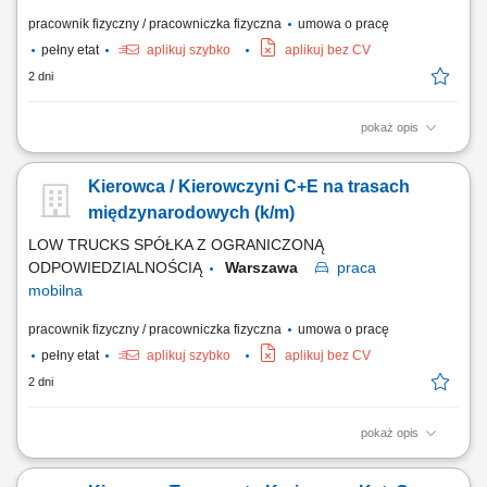
pracownik fizyczny / pracowniczka fizyczna
umowa o pracę
pełny etat
aplikuj szybko
aplikuj bez CV
2 dni
pokaż opis
Prowadzenie pojazdu na trasach międzynarodowych Polska - Wielka
Brytania Kontrola nad załadunkiem i rozładunkiem towaru;
Kierowca / Kierowczyni C+E na trasach
Przestrzeganie przepisów prawa jazdy;
międzynarodowych (k/m)
LOW TRUCKS SPÓŁKA Z OGRANICZONĄ
ODPOWIEDZIALNOŚCIĄ
Warszawa
praca
mobilna
pracownik fizyczny / pracowniczka fizyczna
umowa o pracę
pełny etat
aplikuj szybko
aplikuj bez CV
2 dni
pokaż opis
Prowadzenie pojazdu członowego o dopuszczalnej masie całkowitej
powyżej 3,5 tony w ruchu międzynarodowym (kierunek UK)