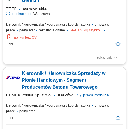
German
TTEC
małopolskie
relokacja do:
Warszawa
kierownik / kierowniczka / koordynator / koordynatorka
umowa o
pracę
pełny etat
rekrutacja online
aplikuj szybko
aplikuj bez CV
1 dni
pokaż opis
Opis stanowiska: Wspieranie i motywowanie zespołu w osiąganiu celów;
Odpowiadanie na pytania współpracowników, rozwiązywanie problemów
Kierownik / Kierowniczka Sprzedaży w
i eskalacji klientów; Zapewnianie wysokiej jakości obsługi klienta podczas
każdej rozmowy; Pełnienie roli menedżera pierwszej linii dla zespołu;...
Pionie Handlowym - Segment
Producentów Betonu Towarowego
CEMEX Polska Sp. z o.o.
Kraków
praca
mobilna
kierownik / kierowniczka / koordynator / koordynatorka
umowa o
pracę
pełny etat
1 dni