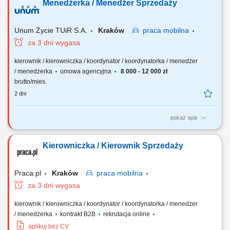
Menedżerka / Menedżer Sprzedaży
kontrahentów oraz budowanie długoterminowych relacji handlowych.
Prowadzenie spotkań, przygotowywanie ofert i negocjowanie warunków
współpracy. Monitorowanie rynku oraz...
Unum Życie TUiR S.A.
Kraków
praca
mobilna
za 3 dni wygasa
kierownik / kierowniczka / koordynator / koordynatorka / menedżer
/ menedżerka
umowa agencyjna
8 000 - 12 000 zł
brutto/mies.
2 dni
pokaż opis
Twoja rola: budujesz i rozwijasz zespół sprzedażowy – rekrutujesz,
wdrażasz i wspierasz ludzi, rozwijasz kompetencje zespołu i pracujesz
Kierowniczka / Kierownik Sprzedaży
z jego potencjałem, odpowiadasz za wyniki i sposób ich osiągania,
rozwijasz zespół w oparciu o wzajemne zaufanie i partnerską
współpracę.
Praca.pl
Kraków
praca
mobilna
za 3 dni wygasa
kierownik / kierowniczka / koordynator / koordynatorka / menedżer
/ menedżerka
kontrakt B2B
rekrutacja online
aplikuj bez CV