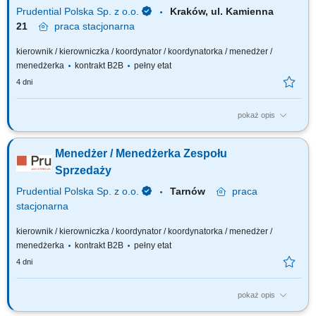
Stanowisko wymaga...
Prudential Polska Sp. z o.o.
Kraków, ul. Kamienna
21
praca
stacjonarna
kierownik / kierowniczka / koordynator / koordynatorka / menedżer /
menedżerka
kontrakt B2B
pełny etat
4 dni
pokaż opis
Twój zakres obowiązków: budowanie własnego biznesu opartego o
sprzedaż własną i współpracę z zespołem Konsultantów ds. Planowania
Menedżer / Menedżerka Zespołu
Finansowego, rekrutacja i wdrażanie nowych Konsultantów w Twoim
zespole, rozwijanie wiedzy produktowej i umiejętności sprzedażowych
Sprzedaży
własnych oraz...
Prudential Polska Sp. z o.o.
Tarnów
praca
stacjonarna
kierownik / kierowniczka / koordynator / koordynatorka / menedżer /
menedżerka
kontrakt B2B
pełny etat
4 dni
pokaż opis
Twój zakres obowiązków: budowanie własnego biznesu opartego o