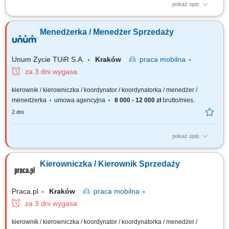
pokaż opis
Opis stanowiska Rozwijanie sprzedaży produktów dla klientów
biznesowych na wyznaczonym obszarze. Pozyskiwanie nowych
Menedżerka / Menedżer Sprzedaży
kontrahentów oraz budowanie długoterminowych relacji handlowych.
Prowadzenie spotkań, przygotowywanie ofert i negocjowanie warunków
współpracy. Monitorowanie rynku oraz...
Unum Życie TUiR S.A.
Kraków
praca
mobilna
za 3 dni wygasa
kierownik / kierowniczka / koordynator / koordynatorka / menedżer /
menedżerka
umowa agencyjna
8 000 - 12 000 zł
brutto/mies.
2 dni
pokaż opis
Twoja rola: budujesz i rozwijasz zespół sprzedażowy – rekrutujesz,
wdrażasz i wspierasz ludzi, rozwijasz kompetencje zespołu i pracujesz z
Kierowniczka / Kierownik Sprzedaży
jego potencjałem, odpowiadasz za wyniki i sposób ich osiągania,
rozwijasz zespół w oparciu o wzajemne zaufanie i partnerską
współpracę.
Praca.pl
Kraków
praca
mobilna
za 3 dni wygasa
kierownik / kierowniczka / koordynator / koordynatorka / menedżer /