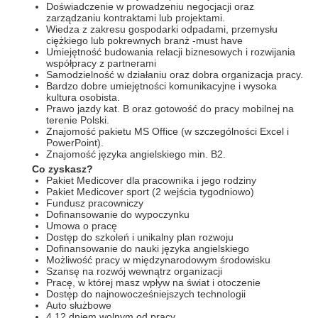
Doświadczenie w prowadzeniu negocjacji oraz
zarządzaniu kontraktami lub projektami.
Wiedza z zakresu gospodarki odpadami, przemysłu
ciężkiego lub pokrewnych branż -must have
Umiejętność budowania relacji biznesowych i rozwijania
współpracy z partnerami
Samodzielność w działaniu oraz dobra organizacja pracy.
Bardzo dobre umiejętności komunikacyjne i wysoka
kultura osobista.
Prawo jazdy kat. B oraz gotowość do pracy mobilnej na
terenie Polski.
Znajomość pakietu MS Office (w szczególności Excel i
PowerPoint).
Znajomość języka angielskiego min. B2.
Co zyskasz?
Pakiet Medicover dla pracownika i jego rodziny
Pakiet Medicover sport (2 wejścia tygodniowo)
Fundusz pracowniczy
Dofinansowanie do wypoczynku
Umowa o pracę
Dostęp do szkoleń i unikalny plan rozwoju
Dofinansowanie do nauki języka angielskiego
Możliwość pracy w międzynarodowym środowisku
Szansę na rozwój wewnątrz organizacji
Pracę, w której masz wpływ na świat i otoczenie
Dostęp do najnowocześniejszych technologii
Auto służbowe
4.12 dniem wolnym od pracy