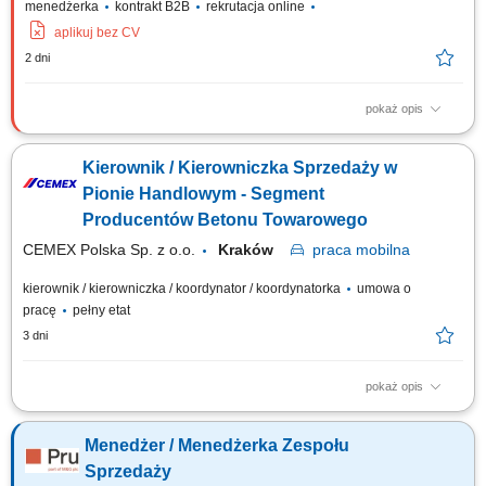
menedżerka
kontrakt B2B
rekrutacja online
aplikuj bez CV
2 dni
pokaż opis
Zadania: Budowanie i rozwój zespołu sprzedażowego: rekrutacja,
szkolenia i bieżące wsparcie; Planowanie działań i realizacja celów
Kierownik / Kierowniczka Sprzedaży w
sprzedażowych; Inspirowanie zespołu poprzez kreowanie relacji
opartych na wspólnych wartościach;
Pionie Handlowym - Segment
Producentów Betonu Towarowego
CEMEX Polska Sp. z o.o.
Kraków
praca
mobilna
kierownik / kierowniczka / koordynator / koordynatorka
umowa o
pracę
pełny etat
3 dni
pokaż opis
Cel stanowiska Kierownik Sprzedaży cementu w segmencie producentów
betonu towarowego odpowiada za sprzedaż i realizację celów
Menedżer / Menedżerka Zespołu
biznesowych poprzez pozyskiwanie nowych Klientów, rozwijanie relacji z
obecnymi Partnerami oraz skuteczne zarządzanie procesem sprzedaży.
Sprzedaży