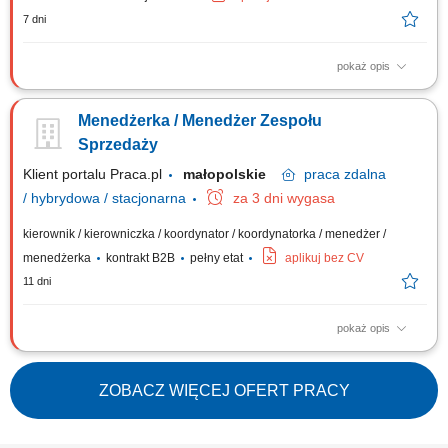
7 dni
pokaż opis
Budowanie od podstaw oraz koordynowanie pracy zaangażowanego
zespołu doradców biznesowych. Codzienne wspieranie podległych
Menedżerka / Menedżer Zespołu
pracowników w osiąganiu ich indywidualnych celów oraz dbanie o
wysoki poziom motywacji w grupie. Aktywne poszukiwanie i rekrutowanie
Sprzedaży
nowych talentów, które wzmocnią...
Klient portalu Praca.pl
małopolskie
praca
zdalna
/ hybrydowa / stacjonarna
za 3 dni wygasa
kierownik / kierowniczka / koordynator / koordynatorka / menedżer /
menedżerka
kontrakt B2B
pełny etat
aplikuj bez CV
11 dni
pokaż opis
Prowadzenie procesów rekrutacyjnych Kształtowanie zespołu Doradców
Ubezpieczeniowych. Zarządzanie i rozwijanie kompetencji podległego
zespołu. Wdrażanie nowych Doradców i wsparcie ich w zakresie
ZOBACZ WIĘCEJ OFERT PRACY
sprzedaży ubezpieczeń. Realizacja celów sprzedażowych.
Monitorowanie wyników i jakości...