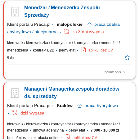
sprzedaż własną i współpracę z zespołem Konsultantów ds. Planowania
Menedżer / Menedżerka Zespołu
Finansowego, rekrutacja i wdrażanie nowych Konsultantów w Twoim
zespole, rozwijanie wiedzy produktowej i umiejętności sprzedażowych
Sprzedaży
własnych oraz...
Klient portalu Praca.pl
małopolskie
praca
zdalna
/ hybrydowa / stacjonarna
za 3 dni wygasa
kierownik / kierowniczka / koordynator / koordynatorka / menedżer /
menedżerka
kontrakt B2B
pełny etat
aplikuj bez CV
6 dni
pokaż opis
Rekrutacja i budowa zespołu Doradców Ubezpieczeniowych.
Zarządzanie, motywowanie i rozwijanie podległego zespołu. Wdrażanie
Manager / Managerka zespołu doradców
nowych Doradców w sprzedaż produktów ubezpieczeniowych. Bieżące
wsparcie zespołu w realizacji celów. Odpowiedzialność za wyniki
ds. sprzedaży
sprzedażowe oraz realizację...
Klient portalu Praca.pl
Kraków
praca
hybrydowa
dziś wygasa
kierownik / kierowniczka / koordynator / koordynatorka / menedżer /
menedżerka
umowa agencyjna
pełny etat
7 000 - 10 000 zł
brutto/mies.
rekrutacja online
aplikuj bez CV