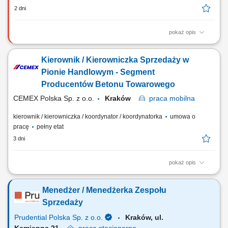
2 dni
pokaż opis
Zadania: Budowanie i rozwój zespołu sprzedażowego: rekrutacja,
szkolenia i bieżące wsparcie; Planowanie działań i realizacja celów
Kierownik / Kierowniczka Sprzedaży w
sprzedażowych; Inspirowanie zespołu poprzez kreowanie relacji
opartych na wspólnych wartościach;
Pionie Handlowym - Segment
Producentów Betonu Towarowego
CEMEX Polska Sp. z o.o.
Kraków
praca
mobilna
kierownik / kierowniczka / koordynator / koordynatorka
umowa o
pracę
pełny etat
3 dni
pokaż opis
Cel stanowiska Kierownik Sprzedaży cementu w segmencie
producentów betonu towarowego odpowiada za sprzedaż i realizację
Menedżer / Menedżerka Zespołu
celów biznesowych poprzez pozyskiwanie nowych Klientów, rozwijanie
relacji z obecnymi Partnerami oraz skuteczne zarządzanie procesem
Sprzedaży
sprzedaży. Stanowisko wymaga...
Prudential Polska Sp. z o.o.
Kraków, ul.