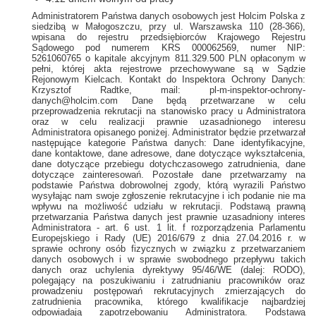
Administratorem Państwa danych osobowych jest Holcim Polska z
siedzibą w Małogoszczu, przy ul. Warszawska 110 (28-366),
wpisana do rejestru przedsiębiorców Krajowego Rejestru
Sądowego pod numerem KRS 000062569, numer NIP:
5261060765 o kapitale akcyjnym 811.329.500 PLN opłaconym w
pełni, której akta rejestrowe przechowywane są w Sądzie
Rejonowym Kielcach.
Kontakt do Inspektora Ochrony Danych:
Krzysztof Radtke, mail: pl-m-inspektor-ochrony-
danych@holcim.com
Dane będą przetwarzane w celu
przeprowadzenia rekrutacji na stanowisko pracy u Administratora
oraz w celu realizacji prawnie uzasadnionego interesu
Administratora opisanego poniżej.
Administrator będzie przetwarzał
następujące kategorie Państwa danych: Dane identyfikacyjne,
dane kontaktowe, dane adresowe, dane dotyczące wykształcenia,
dane dotyczące przebiegu dotychczasowego zatrudnienia, dane
dotyczące zainteresowań. Pozostałe dane przetwarzamy na
podstawie Państwa dobrowolnej zgody, którą wyrazili Państwo
wysyłając nam swoje zgłoszenie rekrutacyjne i ich podanie nie ma
wpływu na możliwość udziału w rekrutacji.
Podstawą prawną
przetwarzania Państwa danych jest prawnie uzasadniony interes
Administratora - art. 6 ust. 1 lit. f rozporządzenia Parlamentu
Europejskiego i Rady (UE) 2016/679 z dnia 27.04.2016 r. w
sprawie ochrony osób fizycznych w związku z przetwarzaniem
danych osobowych i w sprawie swobodnego przepływu takich
danych oraz uchylenia dyrektywy 95/46/WE (dalej: RODO),
polegający na poszukiwaniu i zatrudnianiu pracowników oraz
prowadzeniu postępowań rekrutacyjnych zmierzających do
zatrudnienia pracownika, którego kwalifikacje najbardziej
odpowiadają zapotrzebowaniu Administratora.
Podstawą