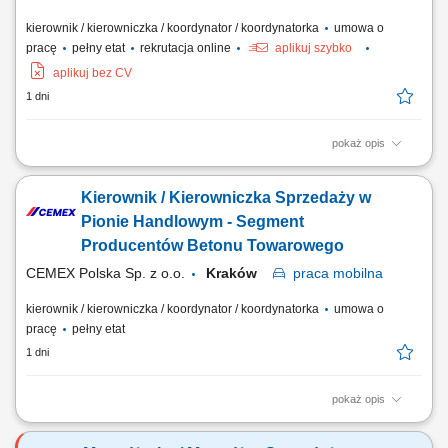
kierownik / kierowniczka / koordynator / koordynatorka
umowa o
pracę
pełny etat
rekrutacja online
aplikuj szybko
aplikuj bez CV
1 dni
pokaż opis
Opis stanowiska: Wspieranie i motywowanie zespołu w osiąganiu
celów; Odpowiadanie na pytania współpracowników, rozwiązywanie
Kierownik / Kierowniczka Sprzedaży w
problemów i eskalacji klientów; Zapewnianie wysokiej jakości obsługi
klienta podczas każdej rozmowy; Pełnienie roli menedżera pierwszej
Pionie Handlowym - Segment
linii dla zespołu;...
Producentów Betonu Towarowego
CEMEX Polska Sp. z o.o.
Kraków
praca
mobilna
kierownik / kierowniczka / koordynator / koordynatorka
umowa o
pracę
pełny etat
1 dni
pokaż opis
Opis stanowiska Rozwijanie sprzedaży produktów dla klientów
biznesowych na wyznaczonym obszarze. Pozyskiwanie nowych