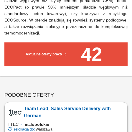
śladzie węglowym niż czysty cement portlandzki CEM), beton
ECOPact (o prawie 50% mniejszym śladzie węglowym niż
standardowy beton towarowy), czy kruszywo z recyklingu
ECOSource. W ofercie znajdują się również systemy podłogowe,
a także rozwiązania izolacyjne przeznaczone do kompleksowej
termomodernizacji.
42
Aktualne oferty pracy
PODOBNE OFERTY
Team Lead, Sales Service Delivery with
German
TTEC
małopolskie
relokacja do:
Warszawa