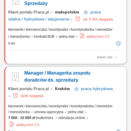
Konsultantów w Twoim zespole, rozwijanie wiedzy produktowej i
Sprzedaży
umiejętności sprzedażowych własnych oraz...
Klient portalu Praca.pl
małopolskie
praca
zdalna / hybrydowa / stacjonarna
za 3 dni wygasa
kierownik / kierowniczka / koordynator / koordynatorka / menedżer
/ menedżerka
kontrakt B2B
pełny etat
aplikuj bez CV
6 dni
pokaż opis
Rekrutacja i budowa zespołu Doradców Ubezpieczeniowych.
Zarządzanie, motywowanie i rozwijanie podległego zespołu.
Manager / Managerka zespołu
Wdrażanie nowych Doradców w sprzedaż produktów
ubezpieczeniowych. Bieżące wsparcie zespołu w realizacji celów.
doradców ds. sprzedaży
Odpowiedzialność za wyniki sprzedażowe oraz realizację...
Klient portalu Praca.pl
Kraków
praca
hybrydowa
dziś wygasa
kierownik / kierowniczka / koordynator / koordynatorka / menedżer
/ menedżerka
umowa agencyjna
pełny etat
7 000 - 10 000 zł
brutto/mies.
rekrutacja online
aplikuj bez CV