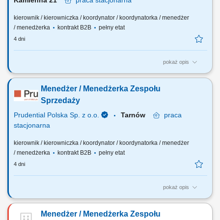
Kamienna 21
praca
stacjonarna
kierownik / kierowniczka / koordynator / koordynatorka / menedżer
/ menedżerka
kontrakt B2B
pełny etat
4 dni
pokaż opis
Twój zakres obowiązków: budowanie własnego biznesu opartego o
sprzedaż własną i współpracę z zespołem Konsultantów ds.
Menedżer / Menedżerka Zespołu
Planowania Finansowego, rekrutacja i wdrażanie nowych
Konsultantów w Twoim zespole, rozwijanie wiedzy produktowej i
Sprzedaży
umiejętności sprzedażowych własnych oraz...
Prudential Polska Sp. z o.o.
Tarnów
praca
stacjonarna
kierownik / kierowniczka / koordynator / koordynatorka / menedżer
/ menedżerka
kontrakt B2B
pełny etat
4 dni
pokaż opis
Twój zakres obowiązków: budowanie własnego biznesu opartego o
sprzedaż własną i współpracę z zespołem Konsultantów ds.
Menedżer / Menedżerka Zespołu
Planowania Finansowego, rekrutacja i wdrażanie nowych