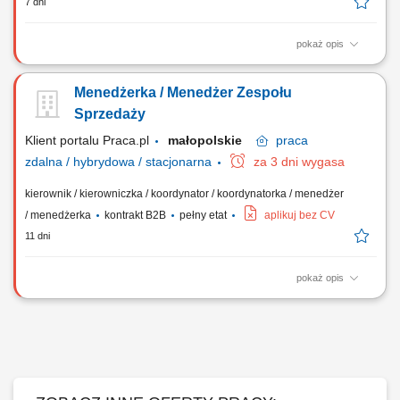
7 dni
pokaż opis
Budowanie od podstaw oraz koordynowanie pracy zaangażowanego
zespołu doradców biznesowych. Codzienne wspieranie podległych
Menedżerka / Menedżer Zespołu
pracowników w osiąganiu ich indywidualnych celów oraz dbanie o
wysoki poziom motywacji w grupie. Aktywne poszukiwanie i
Sprzedaży
rekrutowanie nowych talentów, które wzmocnią...
Klient portalu Praca.pl
małopolskie
praca
zdalna / hybrydowa / stacjonarna
za 3 dni wygasa
kierownik / kierowniczka / koordynator / koordynatorka / menedżer
/ menedżerka
kontrakt B2B
pełny etat
aplikuj bez CV
11 dni
pokaż opis
Prowadzenie procesów rekrutacyjnych Kształtowanie zespołu
Doradców Ubezpieczeniowych. Zarządzanie i rozwijanie kompetencji
podległego zespołu. Wdrażanie nowych Doradców i wsparcie ich w
zakresie sprzedaży ubezpieczeń. Realizacja celów sprzedażowych.
Monitorowanie wyników i jakości...