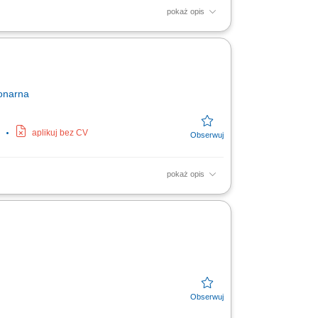
pokaż opis
yjmowanie, wprowadzanie oraz modyfikowanie
iadanie na pytania...
onarna
aplikuj bez CV
pokaż opis
kteryzuje Cię wysoka kultura osobista,
e...