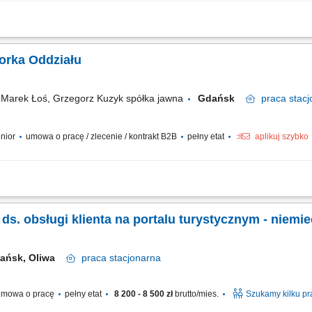
owo oraz prowadzenie bieżącej korespondencji. Pozyskiwanie nowych klientów bi
e zgłoszeń, monitorowanie ich statusu oraz kontakt z klientami. Współpraca z dzia
orka Oddziału
arek Łoś, Grzegorz Kuzyk spółka jawna
Gdańsk
praca
stacj
enior
umowa o pracę / zlecenie / kontrakt B2B
pełny etat
aplikuj szybko
rganizacją pracy oddziału. Wsparcie zespołu w codziennych obowiązkach oraz ko
anie o prawidłową komunikację wewnątrz oddziału. Współpraca z innymi działami fi
a ds. obsługi klienta na portalu turystycznym - niemie
ańsk, Oliwa
praca
stacjonarna
mowa o pracę
pełny etat
8 200 - 8 500 zł
brutto/mies.
Szukamy kilku p