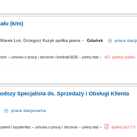
użytkownikom portalu rezerwacyjnego poprzez kanały telefoniczne i e-mail. Prz
 udzielanie precyzyjnych informacji na temat warunków zakwaterowania oraz odpow
Koordynator Pracy Oddziału (k/m)
arek Łoś, Grzegorz Kuzyk spółka jawna
Gdańsk
praca
stacj
enior
umowa o pracę / zlecenie / kontrakt B2B
pełny etat
aplikuj szybko
brze zorganizowaną; sprawnie obsługujesz komputer (Word, Excel, Internet) chara
 i wyzwań; jesteś przedsiębiorczy, wykazujesz inicjatywę; dodatkowym atutem będzi
łodszy Specjalista ds. Sprzedaży i Obsługi Klienta
sk
praca
stacjonarna
asystent / asystentka
umowa o pracę / zlecenie
pełny etat
aplikuj bez CV