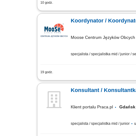
10 godz.
What we do We are dedicated to helping
Poland offices are located in Gdańsk, Wr
Koordynator / Koordynat
Moose Centrum Języków Obcych M
specjalista / specjalistka mid / junior / s
19 godz.
Opis stanowiska: Organizowanie i koor
sprawny przepływ informacji oraz prawi
Konsultant / Konsultantk
Klient portalu Praca.pl
Gdań
specjalista / specjalistka mid / junior
u