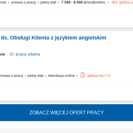
enior
umowa o pracę
pełny etat
7 500 - 8 500 zł
brutto/mies.
aplikuj 
owej będziesz: budowała/-ał i utrzymywał długofalowe relacje z klientami firmy (sa
i w naszym laboratorium prowadziła/-dził doradztwo optykom w doborze soczewek..
a ds. Obsługi Klienta z językiem angielskim
skie
praca
zdalna
mowa o pracę
pełny etat
rekrutacja online
aplikuj bez CV
ienta w języku angielskim udzielanie wsparcia w zakresie produktów, zamówień or
aniu bieżących problemów; diagnozowanie podstawowych zgłoszeń dotyczących pro
ZOBACZ WIĘCEJ OFERT PRACY