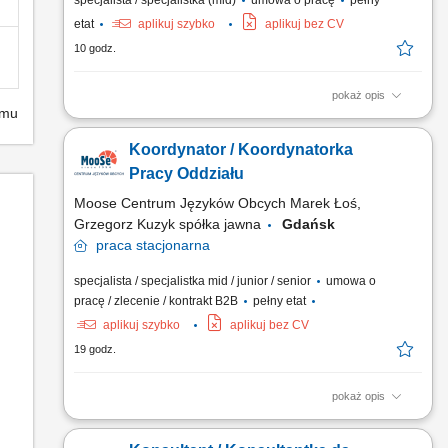
specjalista / specjalistka (mid)
umowa o pracę
pełny
etat
aplikuj szybko
aplikuj bez CV
10 godz.
pokaż opis
emu
What we do We are dedicated to helping the world's leading
companies build stronger businesses — helping them go from
Koordynator / Koordynatorka
doing digital to being digital. Cognizant Poland offices are
located in Gdańsk, Wrocław, and Kraków. With the capacity to
Pracy Oddziału
support various clients, we offer a world of...
Moose Centrum Języków Obcych Marek Łoś,
Grzegorz Kuzyk spółka jawna
Gdańsk
praca
stacjonarna
specjalista / specjalistka mid / junior / senior
umowa o
pracę / zlecenie / kontrakt B2B
pełny etat
aplikuj szybko
aplikuj bez CV
19 godz.
pokaż opis
Opis stanowiska: Organizowanie i koordynowanie bieżącej
pracy oddziału. Wsparcie w realizacji codziennych zadań