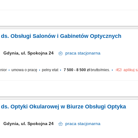
a pośrednictwem kontaktu telefonicznego i e-mailowego; Odpowiadanie na zapyta
 i e-mailowego;
ka ds. Obsługi Salonów i Gabinetów Optycznych
Gdynia, ul. Spokojna 24
praca
stacjonarna
enior
umowa o pracę
pełny etat
7 500 - 8 500 zł
brutto/mies.
aplikuj 
 relacji i stały kontakt telefoniczno-mailowy z salonami oraz gabinetami w podl
h terminowego przekazywania do realizacji produkcyjnej. Konsultowanie z partner
ka ds. Optyki Okularowej w Biurze Obsługi Optyka
Gdynia, ul. Spokojna 24
praca
stacjonarna