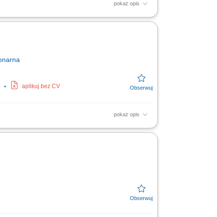
pokaż opis
oing digital to being digital. Cognizant
..
onarna
aplikuj bez CV
pokaż opis
cyjnych i administracyjnych. Dbanie o
ugi....