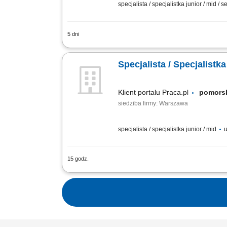
specjalista / specjalistka junior / mid / s
5 dni
Jako Specjalistka/-ta ds. Optyki Okular
zlecał soczewki okularowe do produkcj
Specjalista / Specjalistk
Klient portalu Praca.pl
pomor
siedziba firmy: Warszawa
specjalista / specjalistka junior / mid
u
15 godz.
zapewnianie profesjonalnej obsługi kl
pytania klientów i pomoc w rozwiązyw