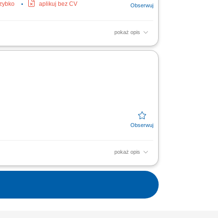
szybko
aplikuj bez CV
pokaż opis
lony optyczne) przyjmowała/-ał zamówienia i
.
pokaż opis
az kont użytkowników; odpowiadanie na
duktów i...