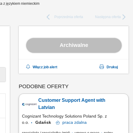
nta z językiem niemieckim
Poprzednia
oferta
Następna
oferta
Archiwalne
Włącz job alert
Drukuj
PODOBNE OFERTY
Customer Support Agent with
Latvian
Cognizant Technology Solutions Poland Sp. z
o.o.
Gdańsk
praca
zdalna