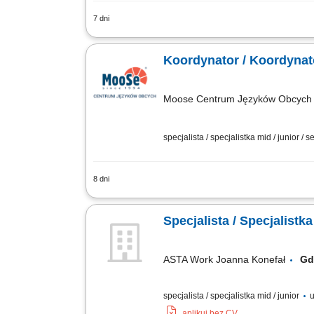
7 dni
Obsługa klientów telefonicznie i mail
obsługa reklamacji, w tym rejestrowani
Koordynator / Koordynat
Moose Centrum Języków Obcych M
specjalista / specjalistka mid / junior / s
8 dni
Opis stanowiska: Nadzór nad sprawną o
bieżących spraw administracyjnych. Db
Specjalista / Specjalistk
ASTA Work Joanna Konefał
Gd
specjalista / specjalistka mid / junior
u
aplikuj bez CV