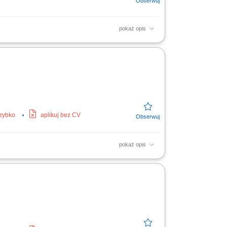
pokaż opis
nia dotyczące kwestii pobytu za
szybko
aplikuj bez CV
pokaż opis
egłym segmencie. Rejestrowanie spływających
ami specyfikacji...