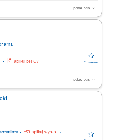
pokaż opis
znesowych. Przyjmowanie i kompleksowa
łem serwisowym...
onarna
aplikuj bez CV
pokaż opis
ordynacja działań operacyjnych. Obsługa
rmy w...
cki
racowników
aplikuj szybko