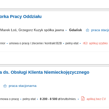
 the world's leading companies build stronger businesses — helping them go from d
ocław, and Kraków. With the capacity to support various clients, we offer a world of.
orka Pracy Oddziału
arek Łoś, Grzegorz Kuzyk spółka jawna
Gdańsk
praca
stacj
enior
umowa o pracę / zlecenie / kontrakt B2B
pełny etat
aplikuj szybko
dynowanie bieżącej pracy oddziału. Wsparcie w realizacji codziennych zadań opera
dłową organizację pracy. Współpraca z zespołem oraz dbanie o wysoką jakość obsł
a ds. Obsługi Klienta Niemieckojęzycznego
sk
praca
stacjonarna
mowa o pracę
pełny etat
8 200 - 8 500 zł
brutto/mies.
aplikuj bez CV