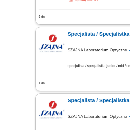
9 dni
Rezerwowanie apartamentów dla gości z
pośrednictwem kontaktu telefonicznego
Specjalista / Specjalist
SZAJNA Laboratorium Optyczne
specjalista / specjalistka junior / mid / s
1 dni
Opis stanowiska Budowanie partnerskich
zamówień w systemie i koordynowanie ic
Specjalista / Specjalist
SZAJNA Laboratorium Optyczne