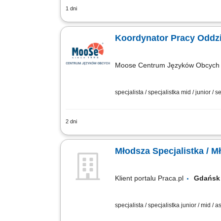
1 dni
Zapewnianie profesjonalnego wsparcia 
rezerwacji w systemie informatycznym.
Moose Centrum Języków Obcych M
specjalista / specjalistka mid / junior / s
2 dni
JEŚLI: jesteś osobą komunikatywną i do
optymizm, uśmiech; nie boisz się pracy
Młodsza Specjalistka / M
Klient portalu Praca.pl
Gdań
specjalista / specjalistka junior / mid / 