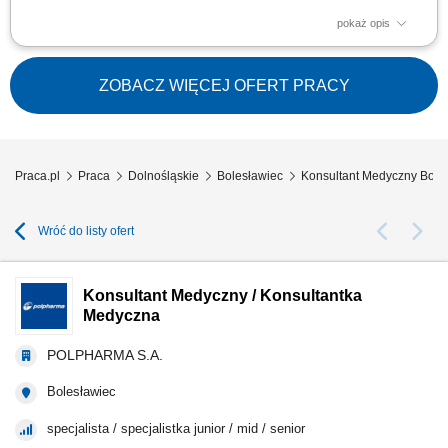
pokaż opis
Wykonywanie zadań o charakterze wyjazdowym w strukturach firmy,
polegających na zastępowaniu personelu w placówkach medycznych na
terenie kraju. Indywidualne doradztwo oraz pomoc pacjentom w doborze
ZOBACZ WIĘCEJ OFERT PRACY
optymalnych rozwiązań i wyrobów medycznych odpowiadających ich
potrzebom zdrowotnym. Sprawne...
Praca.pl
Praca
Dolnośląskie
Bolesławiec
Konsultant Medyczny Bole
Wróć do listy ofert
Konsultant Medyczny / Konsultantka
Medyczna
POLPHARMA S.A.
Bolesławiec
specjalista / specjalistka junior / mid / senior