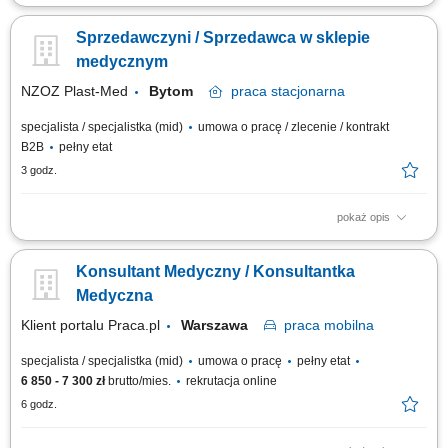
Na tym stanowisku będziesz zajmował/a się promocją kluczowych
produktów z naszego portfolio do lekarzy, oraz reprezentowaniem Grupy
Sprzedawczyni / Sprzedawca w sklepie
Polpharma na powierzonym terenie (Płock, Ciechanów, Kutno, Płońsk,
Żychlin, Gostynin) a także podczas wydarzeń naukowych, dbając o
medycznym
profesjonalny wizerunek...
NZOZ Plast-Med
Bytom
praca
stacjonarna
specjalista / specjalistka (mid)
umowa o pracę / zlecenie / kontrakt
B2B
pełny etat
3 godz.
pokaż opis
Obsługa klientów w zakresie wyrobów medycznych i pacjentów w ramach
umowy z NFZ w zakresie zaopatrzenia ortopedycznego (realizacja
Konsultant Medyczny / Konsultantka
zleceń).
Medyczna
Klient portalu Praca.pl
Warszawa
praca
mobilna
specjalista / specjalistka (mid)
umowa o pracę
pełny etat
6 850 - 7 300 zł
brutto/mies.
rekrutacja online
6 godz.