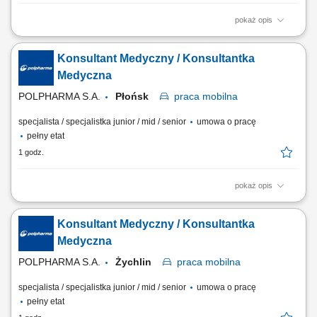
pokaż opis
Na tym stanowisku będziesz zajmował/a się promocją kluczowych
produktów z naszego portfolio do lekarzy, oraz reprezentowaniem
Konsultant Medyczny / Konsultantka
Grupy Polpharma na powierzonym terenie (Płock, Ciechanów, Kutno,
Płońsk, Żychlin, Gostynin) a także podczas wydarzeń naukowych,
Medyczna
dbając o profesjonalny wizerunek...
POLPHARMA S.A.
Płońsk
praca
mobilna
specjalista / specjalistka junior / mid / senior
umowa o pracę
pełny etat
1 godz.
pokaż opis
Na tym stanowisku będziesz zajmował/a się promocją kluczowych
produktów z naszego portfolio do lekarzy, oraz reprezentowaniem
Konsultant Medyczny / Konsultantka
Grupy Polpharma na powierzonym terenie (Płock, Ciechanów, Kutno,
Płońsk, Żychlin, Gostynin) a także podczas wydarzeń naukowych,
Medyczna
dbając o profesjonalny wizerunek...
POLPHARMA S.A.
Żychlin
praca
mobilna
specjalista / specjalistka junior / mid / senior
umowa o pracę
pełny etat