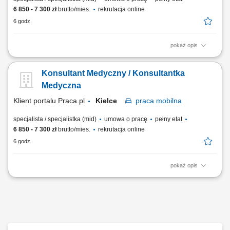
6 850 - 7 300 zł
brutto/mies.
rekrutacja online
6 godz.
pokaż opis
Wykonywanie zadań o charakterze wyjazdowym w strukturach firmy,
polegających na zastępowaniu personelu w placówkach medycznych
Konsultant Medyczny / Konsultantka
na terenie kraju. Indywidualne doradztwo oraz pomoc pacjentom w
doborze optymalnych rozwiązań i wyrobów medycznych
Medyczna
odpowiadających ich potrzebom zdrowotnym. Sprawne...
Klient portalu Praca.pl
Kielce
praca
mobilna
specjalista / specjalistka (mid)
umowa o pracę
pełny etat
6 850 - 7 300 zł
brutto/mies.
rekrutacja online
6 godz.
pokaż opis
Wykonywanie zadań o charakterze wyjazdowym w strukturach firmy,
polegających na zastępowaniu personelu w placówkach medycznych
na terenie kraju. Indywidualne doradztwo oraz pomoc pacjentom w
doborze optymalnych rozwiązań i wyrobów medycznych
odpowiadających ich potrzebom zdrowotnym. Sprawne...