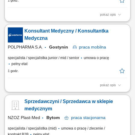
1 godz.
pokaż opis
Na tym stanowisku będziesz zajmował/a się promocją kluczowych
produktów z naszego portfolio do lekarzy, oraz reprezentowaniem
Konsultant Medyczny / Konsultantka
Grupy Polpharma na powierzonym terenie (Płock, Ciechanów, Kutno,
Płońsk, Żychlin, Gostynin) a także podczas wydarzeń naukowych,
Medyczna
dbając o profesjonalny wizerunek...
POLPHARMA S.A.
Gostynin
praca
mobilna
specjalista / specjalistka junior / mid / senior
umowa o pracę
pełny etat
1 godz.
pokaż opis
Na tym stanowisku będziesz zajmował/a się promocją kluczowych
produktów z naszego portfolio do lekarzy, oraz reprezentowaniem
Sprzedawczyni / Sprzedawca w sklepie
Grupy Polpharma na powierzonym terenie (Płock, Ciechanów, Kutno,
Płońsk, Żychlin, Gostynin) a także podczas wydarzeń naukowych,
medycznym
dbając o profesjonalny wizerunek...
NZOZ Plast-Med
Bytom
praca
stacjonarna
specjalista / specjalistka (mid)
umowa o pracę / zlecenie /
kontrakt B2B
pełny etat