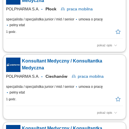
Medyczna
POLPHARMA S.A.
Płock
praca
mobilna
specjalista / specjalistka junior / mid / senior
umowa o pracę
pełny etat
1 godz.
pokaż opis
Na tym stanowisku będziesz zajmował/a się promocją kluczowych
produktów z naszego portfolio do lekarzy, oraz reprezentowaniem Grupy
Konsultant Medyczny / Konsultantka
Polpharma na powierzonym terenie (Płock, Ciechanów, Kutno, Płońsk,
Żychlin, Gostynin) a także podczas wydarzeń naukowych, dbając o
Medyczna
profesjonalny wizerunek...
POLPHARMA S.A.
Ciechanów
praca
mobilna
specjalista / specjalistka junior / mid / senior
umowa o pracę
pełny etat
1 godz.
pokaż opis
Na tym stanowisku będziesz zajmował/a się promocją kluczowych
produktów z naszego portfolio do lekarzy, oraz reprezentowaniem Grupy
Konsultant Medyczny / Konsultantka