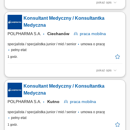
pokaż opis
Na tym stanowisku będziesz zajmował/a się promocją kluczowych
produktów z naszego portfolio do lekarzy, oraz reprezentowaniem
Konsultant Medyczny / Konsultantka
Grupy Polpharma na powierzonym terenie (Płock, Ciechanów, Kutno,
Płońsk, Żychlin, Gostynin) a także podczas wydarzeń naukowych,
Medyczna
dbając o profesjonalny wizerunek...
POLPHARMA S.A.
Ciechanów
praca
mobilna
specjalista / specjalistka junior / mid / senior
umowa o pracę
pełny etat
1 godz.
pokaż opis
Na tym stanowisku będziesz zajmował/a się promocją kluczowych
produktów z naszego portfolio do lekarzy, oraz reprezentowaniem
Konsultant Medyczny / Konsultantka
Grupy Polpharma na powierzonym terenie (Płock, Ciechanów, Kutno,
Płońsk, Żychlin, Gostynin) a także podczas wydarzeń naukowych,
Medyczna
dbając o profesjonalny wizerunek...
POLPHARMA S.A.
Kutno
praca
mobilna
specjalista / specjalistka junior / mid / senior
umowa o pracę
pełny etat
1 godz.