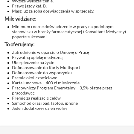
Wyższe wykształcenie,
Prawo jazdy kat. B,
Masz już za sobą doświadczenia w sprzedaży.
Mile widziane:
Minimum roczne doświadczenie w pracy na podobnym
stanowisku w branży farmaceutycznej (Konsultant Medyczny)
poparte sukcesami.
To oferujemy:
Zatrudnienie w oparciu o Umowę o Pracę
Prywatną opiekę medyczną
Ubezpieczenie na życie
Dofinansowanie do Karty Multisport
Dofinansowanie do wypoczynku
Premie okolicznościowe
Karta lunchowa – 400 zł miesięcznie
Pracowniczy Program Emerytalny – 3,5% płatne przez
pracodawcę
Premię za realizację celów
Samochód oraz ipad, laptop, iphone
Jeden dodatkowy dzień wolny