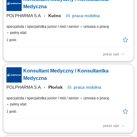
Polpharma na powierzonym terenie (Płock, Ciechanów, Kutno, Płońsk,
Żychlin, Gostynin) a także podczas wydarzeń naukowych, dbając o
Medyczna
profesjonalny wizerunek...
POLPHARMA S.A.
Kutno
praca
mobilna
specjalista / specjalistka junior / mid / senior
umowa o pracę
pełny etat
1 godz.
pokaż opis
Na tym stanowisku będziesz zajmował/a się promocją kluczowych
produktów z naszego portfolio do lekarzy, oraz reprezentowaniem Grupy
Konsultant Medyczny / Konsultantka
Polpharma na powierzonym terenie (Płock, Ciechanów, Kutno, Płońsk,
Żychlin, Gostynin) a także podczas wydarzeń naukowych, dbając o
Medyczna
profesjonalny wizerunek...
POLPHARMA S.A.
Płońsk
praca
mobilna
specjalista / specjalistka junior / mid / senior
umowa o pracę
pełny etat
1 godz.
pokaż opis
Na tym stanowisku będziesz zajmował/a się promocją kluczowych