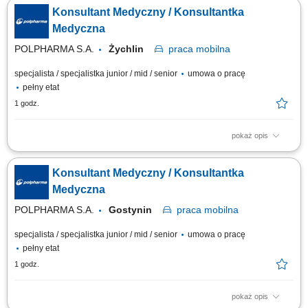
produktów z naszego portfolio do lekarzy, oraz reprezentowaniem Grupy
Konsultant Medyczny / Konsultantka
Polpharma na powierzonym terenie (Płock, Ciechanów, Kutno, Płońsk,
Żychlin, Gostynin) a także podczas wydarzeń naukowych, dbając o
Medyczna
profesjonalny wizerunek...
POLPHARMA S.A.
Żychlin
praca
mobilna
specjalista / specjalistka junior / mid / senior
umowa o pracę
pełny etat
1 godz.
pokaż opis
Na tym stanowisku będziesz zajmował/a się promocją kluczowych
produktów z naszego portfolio do lekarzy, oraz reprezentowaniem Grupy
Konsultant Medyczny / Konsultantka
Polpharma na powierzonym terenie (Płock, Ciechanów, Kutno, Płońsk,
Żychlin, Gostynin) a także podczas wydarzeń naukowych, dbając o
Medyczna
profesjonalny wizerunek...
POLPHARMA S.A.
Gostynin
praca
mobilna
specjalista / specjalistka junior / mid / senior
umowa o pracę
pełny etat
1 godz.
pokaż opis