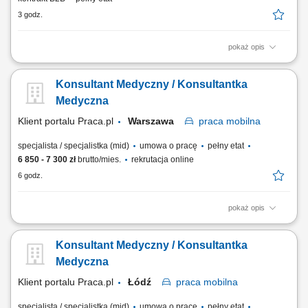
3 godz.
pokaż opis
Obsługa klientów w zakresie wyrobów medycznych i pacjentów w
ramach umowy z NFZ w zakresie zaopatrzenia ortopedycznego
Konsultant Medyczny / Konsultantka
(realizacja zleceń).
Medyczna
Klient portalu Praca.pl
Warszawa
praca
mobilna
specjalista / specjalistka (mid)
umowa o pracę
pełny etat
6 850 - 7 300 zł
brutto/mies.
rekrutacja online
6 godz.
pokaż opis
Wykonywanie zadań o charakterze wyjazdowym w strukturach firmy,
polegających na zastępowaniu personelu w placówkach medycznych
Konsultant Medyczny / Konsultantka
na terenie kraju. Indywidualne doradztwo oraz pomoc pacjentom w
doborze optymalnych rozwiązań i wyrobów medycznych
Medyczna
odpowiadających ich potrzebom zdrowotnym. Sprawne...
Klient portalu Praca.pl
Łódź
praca
mobilna
specjalista / specjalistka (mid)
umowa o pracę
pełny etat