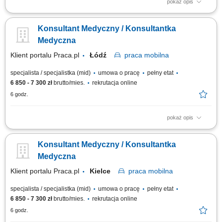
pokaż opis
Wykonywanie zadań o charakterze wyjazdowym w strukturach firmy,
polegających na zastępowaniu personelu w placówkach medycznych na
Konsultant Medyczny / Konsultantka
terenie kraju. Indywidualne doradztwo oraz pomoc pacjentom w doborze
optymalnych rozwiązań i wyrobów medycznych odpowiadających ich
Medyczna
potrzebom zdrowotnym. Sprawne...
Klient portalu Praca.pl
Łódź
praca
mobilna
specjalista / specjalistka (mid)
umowa o pracę
pełny etat
6 850 - 7 300 zł
brutto/mies.
rekrutacja online
6 godz.
pokaż opis
Wykonywanie zadań o charakterze wyjazdowym w strukturach firmy,
polegających na zastępowaniu personelu w placówkach medycznych na
Konsultant Medyczny / Konsultantka
terenie kraju. Indywidualne doradztwo oraz pomoc pacjentom w doborze
optymalnych rozwiązań i wyrobów medycznych odpowiadających ich
Medyczna
potrzebom zdrowotnym. Sprawne...
Klient portalu Praca.pl
Kielce
praca
mobilna
specjalista / specjalistka (mid)
umowa o pracę
pełny etat
6 850 - 7 300 zł
brutto/mies.
rekrutacja online
6 godz.